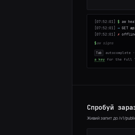
[07:52:01]
$
aw hea
[07:52:01]
→
GET
ap
[07:52:01]
✗
offlin
$
autocomplete 
Tab
a key
for the full 
Спробуй зара
Живий запит до /v1/public