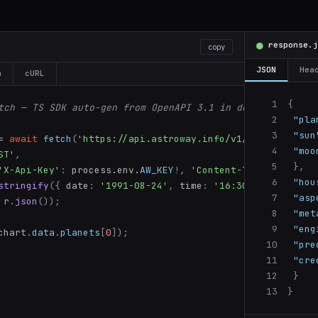
●
response.j
copy
JSON
Hea
n
cURL
1
{
tch — TS SDK auto-gen from OpenAPI 3.1 in dev
2
"pla
3
"sun
= 
await
fetch
(
'https://api.astroway.info/v1/chart'
,
{
4
"moo
ST'
,
5
},
'X-Api-Key'
:
 process.env.
AW_KEY
!
,
'Content-Type'
:
'appli
6
"hou
stringify
({
 date
:
'1991-08-24'
,
 time
:
'16:30:00'
,
 timezo
7
"asp
r
.
json
());
8
"met
9
"eng
chart
.
data
.
planets
[
0
]);
10
"pre
11
"cre
12
}
13
}