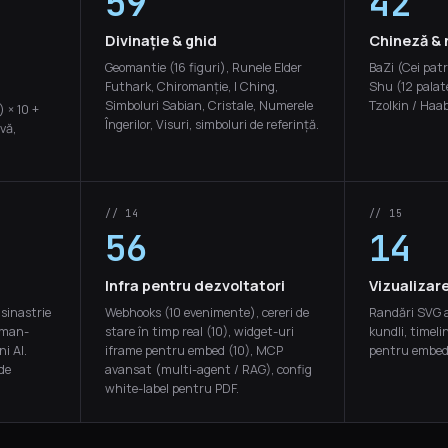
59
42
Divinație & ghid
Chineză &
Geomantie (16 figuri), Runele Elder
BaZi (Cei patr
Futhark, Chiromanție, I Ching,
Shu (12 palat
Simboluri Sabian, Cristale, Numerele
Tzolkin / Haa
 × 10 +
Îngerilor, Visuri, simboluri de referință.
vă,
// 14
// 15
56
14
Infra pentru dezvoltatori
Vizualizar
 sinastrie
Webhooks (10 evenimente), cereri de
Randări SVG a
human-
stare în timp real (10), widget-uri
kundli, timeli
i AI.
iframe pentru embed (10), MCP
pentru embed 
de
avansat (multi-agent / RAG), config
white-label pentru PDF.