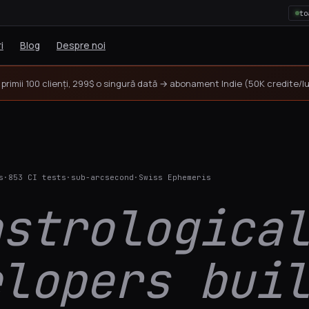
to
i
Blog
Despre noi
primii 100 clienți, 299$ o singură dată → abonament Indie (50K credite/
s
853 CI tests
sub-arcsecond
Swiss Ephemeris
astrologica
e astrologice · Swiss Ephemeris · Hum
elopers bui