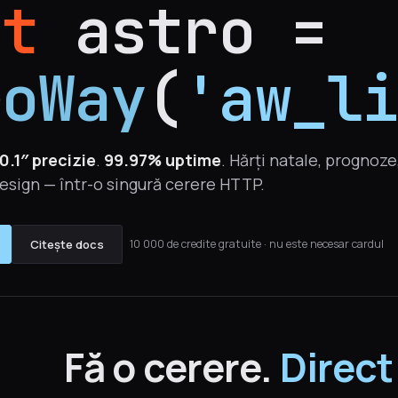
st
astro =
roWay
(
'aw_l
0.1″ precizie
.
99.97% uptime
. Hărți natale, prognoze
esign — într-o singură cerere HTTP.
Citește docs
10 000 de credite gratuite · nu este necesar cardul
Fă o cerere.
Direct 
·