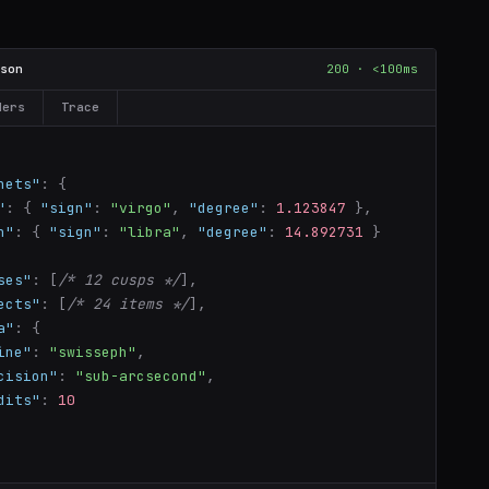
son
200 · <100ms
ders
Trace
nets"
:
{
"
:
{
"sign"
:
"virgo"
,
"degree"
:
1.123847
},
n"
:
{
"sign"
:
"libra"
,
"degree"
:
14.892731
}
cation/json'
}
,
ses"
:
[
/* 12 cusps */
],
neOffset
:
3
,
 latitude
:
50.4501
,
 longitude
:
30.5234
,
 hous
ects"
:
[
/* 24 items */
],
a"
:
{
ine"
:
"swisseph"
,
cision"
:
"sub-arcsecond"
,
dits"
:
10