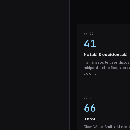
// 01
41
Natală & occidentală
Hartă, aspecte, case, dispozi
midpointe, stele fixe, calend
ciclurilor.
// 05
66
Tarot
Rider-Waite-Smith, Marseill