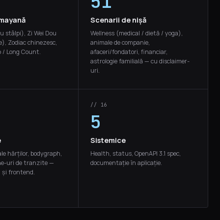
51
 mayană
Scenarii de nișă
u stâlpi), Zi Wei Dou
Wellness (medical / dietă / yoga),
e), Zodiac chinezesc,
animale de companie,
b / Long Count.
afaceri/fondatori, financiar,
astrologie familială — cu disclaimer-
uri.
// 16
5
e
Sistemice
le hărților, bodygraph,
Health, status, OpenAPI 3.1 spec,
ne-uri de tranzite —
documentație în aplicație.
și frontend.