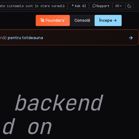
ate sistemele sunt în stare normală
Ask AI
Support
RO
🚀 Founders'
Consolă
Începe →
→
lună)
pentru totdeauna
l backend
an Design · AstroWay
ld on