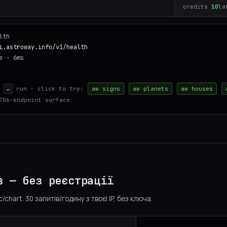
credits
10
la
lth
i.astroway.info/v1/health
e · 6ms
·
run · click to try:
aw signs
aw planets
aw houses
↵
706-endpoint surface
з — без реєстрації
/chart. 30 запитів/годину з твоєї IP, без ключа.