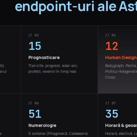
endpoint-uri ale As
// 02
// 03
15
12
Prognosticare
Human Design
ții,
Tranzite, progresii, solar-arc,
Bodygraph, Penta
arul
profeții, reveniri în timp real.
Profilul Hologenet
Cross.
// 06
// 07
51
35
Numerologie
Horară & geoa
e,
5 sisteme (Pitagoreică, Caldeeană,
Horară, electivă, L