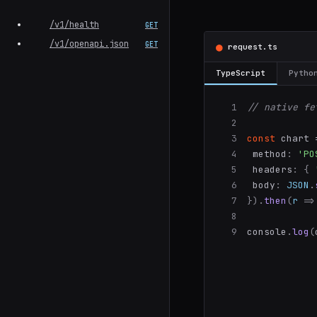
/v1/health
GET
/v1/openapi.json
●
GET
request.
ts
TypeScript
Pytho
1
// native fe
2
3
const
 chart 
4
 method
:
'PO
5
 headers
:
{
6
 body
:
JSON
.
7
})
.
then
(
r
=>
8
9
console
.
log
(