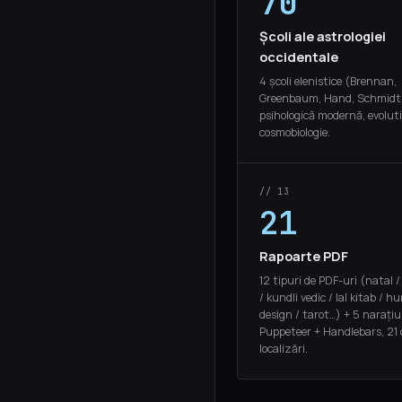
70
Școli ale astrologiei
occidentale
4 școli elenistice (Brennan,
Greenbaum, Hand, Schmidt)
psihologică modernă, evoluti
cosmobiologie.
// 13
21
Rapoarte PDF
12 tipuri de PDF-uri (natal /
/ kundli vedic / lal kitab / 
design / tarot…) + 5 narațiun
Puppeteer + Handlebars, 21 
localizări.