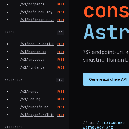
con
/v1/hd/penta
POST
/v1/hd/circuitry
POST
/v1/hd/dream-rave
POST
Ast
UNICE
17
/v1/rectification
POST
737 endpoint-uri.
<
/v1/harmonics
POST
sinastrie, Human D
/v1/antiscia
POST
/v1/firdaria
POST
Generează cheie API
EZOTERICE
107
/v1/runes
POST
/v1/iching
POST
/v1/runes/nine
POST
/v1/mayan/tzolkin
POST
// 01
/ PLAYGROUND 
SISTEMICE
ASTROLOGY API