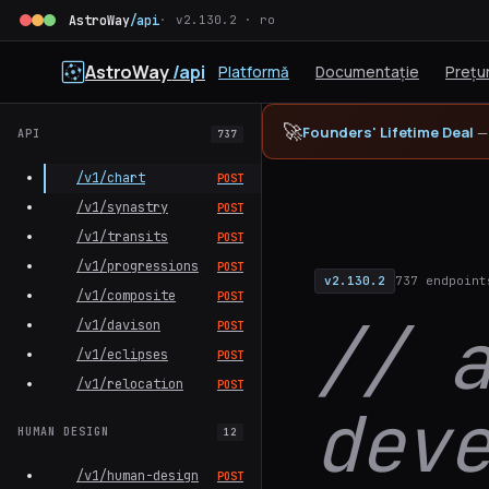
AstroWay
/api
v2.130.2 · ro
AstroWay
/api
Platformă
Documentație
Prețur
🚀
Founders' Lifetime Deal
— 
API
737
/v1/chart
POST
/v1/synastry
POST
/v1/transits
POST
/v1/progressions
POST
v2.130.2
737 endpoint
/v1/composite
POST
// 
/v1/davison
POST
API de calcul
/v1/eclipses
POST
/v1/relocation
POST
dev
HUMAN DESIGN
12
/v1/human-design
POST