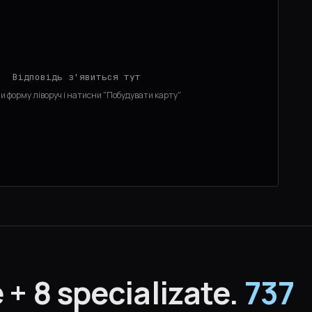
Відповідь з'явиться тут
и форму ліворуч і натисни "Побудувати карту"
 + 8 specializate.
737