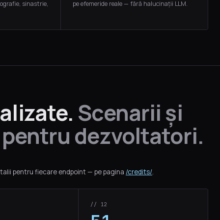
ografie, sinastrie,
pe efemeride reale — fără halucinații LLM.
alizate.
Scenarii și
 pentru dezvoltatori.
etalii pentru fiecare endpoint — pe pagina
/credits/
.
// 12