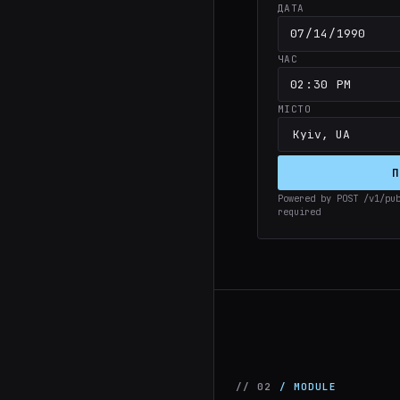
ДАТА
ЧАС
МІСТО
П
Powered by POST /v1/pu
required
// 02
/ MODULE