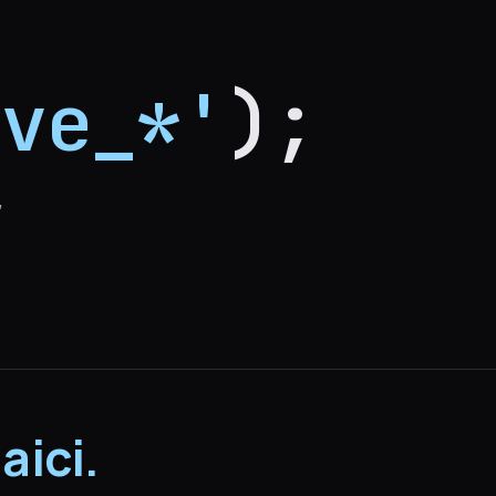
ive_*'
);
,
aici.