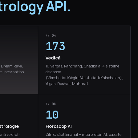
trology API.
// 04
173
Vedică
, Dream Rave,
16 Vargas, Panchang, Shadbala, 4 sisteme
ic, Incarnation
de dasha
(Vimshottari/Yogini/Ashtottari/Kalachakra),
Yogas, Doshas, Muhurat.
// 08
10
strologie
Horoscop AI
ună void-of-
Zilnic/săptămânal + interpretări AI, bazate