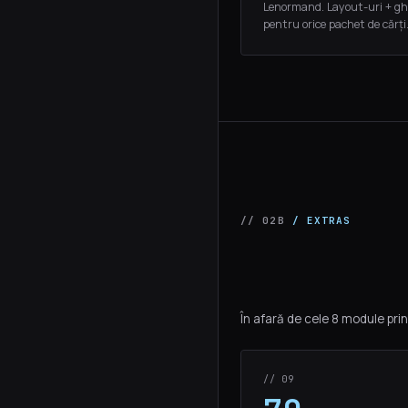
Lenormand. Layout-uri + gh
pentru orice pachet de cărți
// 02B
/ EXTRAS
În afară de cele 8 module pri
// 09