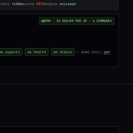
tency
<100ms
cache
MISS
engine
swisseph
DEMO · 30 REQ/HR PER IP · 6 COMMANDS
aw aspects
aw health
aw status
— demo only;
get