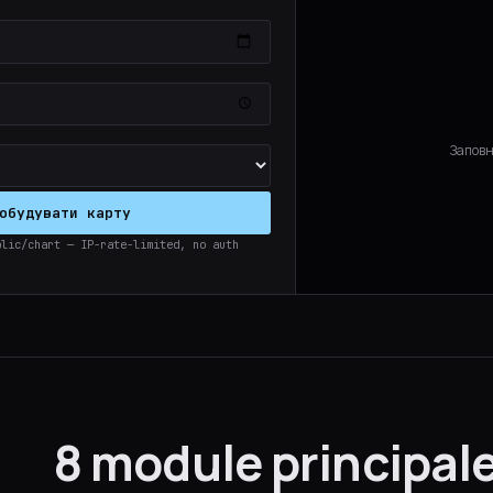
Заповн
обудувати карту
blic/chart — IP-rate-limited, no auth
8 module principale