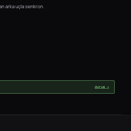
an arka uçla senkron.
durum →