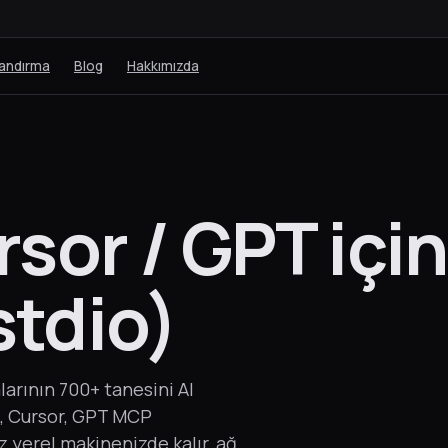
landırma
Blog
Hakkımızda
rsor / GPT içi
tdio)
rının 700+ tanesini AI
p, Cursor, GPT MCP
z yerel makinenizde kalır, ağ