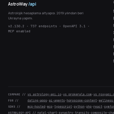
AstroWay
/api
Astrolojik hesaplama altyapısı. 2019 yılından beri
Ukrayna yapımı.
v2.130.2 · 737 endpoints · OpenAPI 3.1 ·
MCP enabled
vs astrology-api.io
·
vs prokerala.com
·
vs roxyapi.
COMPARE //
dating-apps
·
ai-agents
·
horoscope-content
·
wellness
FOR //
mcp-hosted
·
mcp
·
typescript
·
python
·
php
·
react
·
symfo
SDKS //
natal-chart
·
synastry
·
transits
·
composite-ch
ASTROLOGY-API //