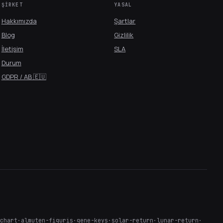
ŞIRKET
YASAL
Hakkımızda
Şartlar
Blog
Gizlilik
İletişim
SLA
Durum
GDPR / AB 🇪🇺
-chart
·
almuten-figuris
·
gene-keys
·
solar-return
·
lunar-return
·