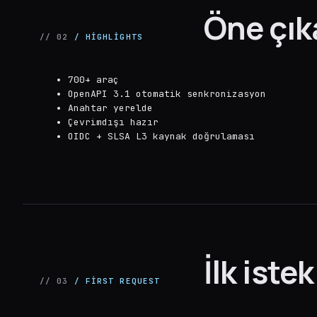
Öne çık
// 02
/ HIGHLIGHTS
700+ araç
OpenAPI 3.1 otomatik senkronizasyon
Anahtar yerelde
Çevrimdışı hazır
OIDC + SLSA L3 kaynak doğrulaması
İlk istek
// 03
/ FIRST REQUEST