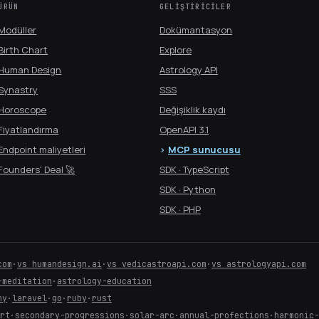
ÜRÜN
GELIŞTIRICILER
Modüller
Dokümantasyon
Birth Chart
Explore
Human Design
Astrology API
Synastry
SSS
Horoscope
Değişiklik kaydı
Fiyatlandırma
OpenAPI 3.1
Endpoint maliyetleri
MCP sunucusu
Founders' Deal 🚀
SDK · TypeScript
SDK · Python
SDK · PHP
com
·
vs humandesign.ai
·
vs vedicastroapi.com
·
vs astrologyapi.com
-meditation
·
astrology-education
ny
·
laravel
·
go
·
ruby
·
rust
art
·
secondary-progressions
·
solar-arc
·
annual-profections
·
harmonic