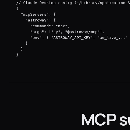
// Claude Desktop config (~/Library/Application S
{

  "mcpServers": {

    "astroway": {

      "command": "npx",

      "args": ["-y", "@astroway/mcp"],

      "env": { "ASTROWAY_API_KEY": "aw_live_..." 
    }

  }

}
MCP su