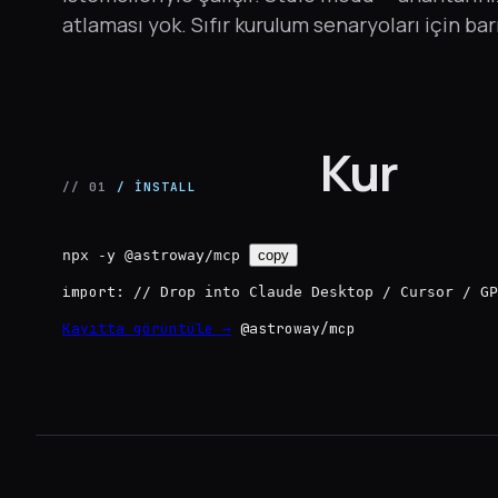
atlaması yok. Sıfır kurulum senaryoları için bar
Kur
// 01
/ INSTALL
npx -y @astroway/mcp
copy
import:
// Drop into Claude Desktop / Cursor / GP
Kayıtta görüntüle →
@astroway/mcp