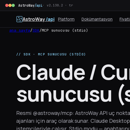
AstroWay
/api
v2.130.2 · tr
AstroWay
/api
Platform
Dokümantasyon
Fiyat
ana sayfa
/
SDK
/
MCP sunucusu (stdio)
// SDK · MCP SUNUCUSU (STDIO)
Claude / Cu
sunucusu (s
Resmi @astroway/mcp: AstroWay API uç noktala
ajanları için araç olarak sunar. Claude Deskto
istemcileriyle çalışır. Stdio modu — anahtarını