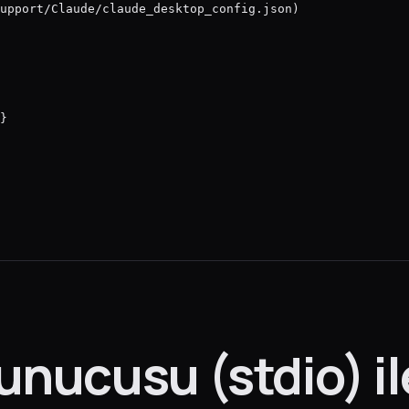
upport/Claude/claude_desktop_config.json)

}

nucusu (stdio) il