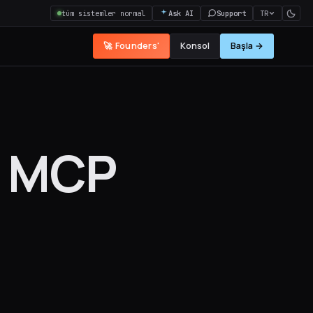
tüm sistemler normal
Ask AI
Support
TR
🚀 Founders'
Konsol
Başla →
n MCP