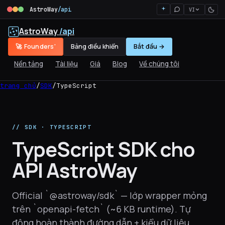
AstroWay
/api
VI
AstroWay
/api
🚀 Founders'
Bảng điều khiển
Bắt đầu →
Nền tảng
Tài liệu
Giá
Blog
Về chúng tôi
trang chủ
/
SDK
/
TypeScript
// SDK · TYPESCRIPT
TypeScript SDK cho
API AstroWay
Official `@astroway/sdk` — lớp wrapper mỏng
trên `openapi-fetch` (~6 KB runtime). Tự
động hoàn thành đường dẫn + kiểu dữ liệu