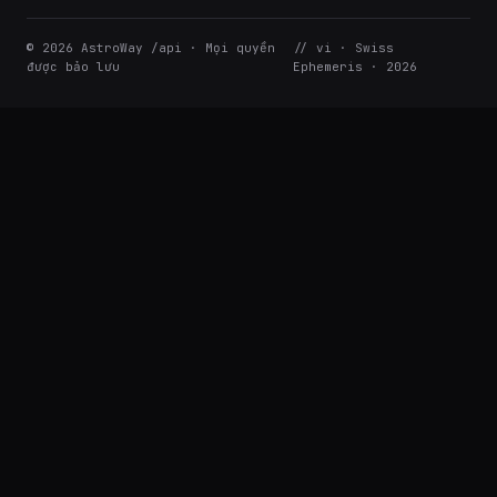
© 2026 AstroWay /api · Mọi quyền
// vi · Swiss
được bảo lưu
Ephemeris · 2026