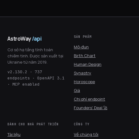
SẢN PHẨM
AstroWay
/api
Mô-đun
Cơ sở hạ tầng tính toán
Birth Chart
chiêm tinh. Được sản xuất tại
Ukraine từ năm 2019.
Human Design
v2.130.2 · 737
Synastry
endpoints · OpenAPI 3.1
Horoscope
· MCP enabled
Giá
Chi phí endpoint
Founders' Deal 🚀
DÀNH CHO NHÀ PHÁT TRIỂN
CÔNG TY
Tài liệu
Về chúng tôi