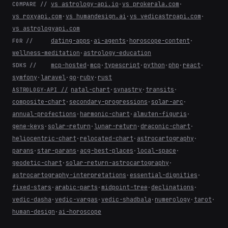
vs astrology-api.io
·
vs prokerala.com
·
COMPARE //
vs roxyapi.com
·
vs humandesign.ai
·
vs vedicastroapi.com
·
vs astrologyapi.com
dating-apps
·
ai-agents
·
horoscope-content
·
FOR //
wellness-meditation
·
astrology-education
mcp-hosted
·
mcp
·
typescript
·
python
·
php
·
react
·
SDKS //
symfony
·
laravel
·
go
·
ruby
·
rust
natal-chart
·
synastry
·
transits
·
ASTROLOGY-API //
composite-chart
·
secondary-progressions
·
solar-arc
·
annual-profections
·
harmonic-chart
·
almuten-figuris
·
gene-keys
·
solar-return
·
lunar-return
·
draconic-chart
·
heliocentric-chart
·
relocated-chart
·
astrocartography
·
parans
·
star-parans
·
acg-best-places
·
local-space
·
geodetic-chart
·
solar-return-astrocartography
·
astrocartography-interpretations
·
essential-dignities
·
fixed-stars
·
arabic-parts
·
midpoint-tree
·
declinations
·
vedic-dasha
·
vedic-vargas
·
vedic-shadbala
·
numerology
·
tarot
·
human-design
·
ai-horoscope