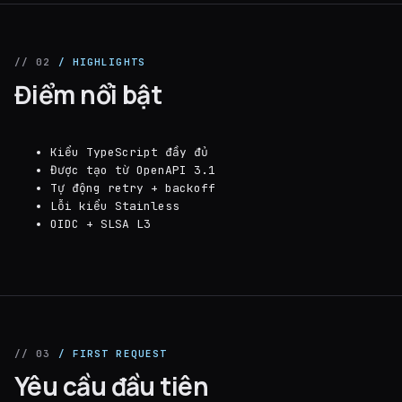
// 02
/ HIGHLIGHTS
Điểm nổi bật
Kiểu TypeScript đầy đủ
Được tạo từ OpenAPI 3.1
Tự động retry + backoff
Lỗi kiểu Stainless
OIDC + SLSA L3
// 03
/ FIRST REQUEST
Yêu cầu đầu tiên