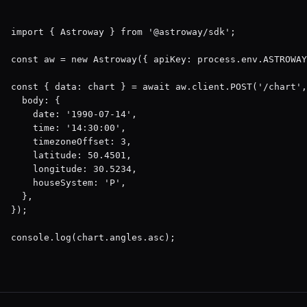
import { Astroway } from '@astroway/sdk';

const aw = new Astroway({ apiKey: process.env.ASTROWAY
const { data: chart } = await aw.client.POST('/chart',
  body: {

    date: '1990-07-14',

    time: '14:30:00',

    timezoneOffset: 3,

    latitude: 50.4501,

    longitude: 30.5234,

    houseSystem: 'P',

  },

});

console.log(chart.angles.asc);