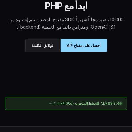
ابدأ مع PHP
10,000 رصيد مجاناً شهرياً. SDK مفتوح المصدر، يتم إنشاؤه من
OpenAPI 3.1، ومتزامن دائماً مع الخلفية (backend).
احصل على مفتاح API
الوثائق الكاملة
 الخطط المدفوعة · 30d
الحالة →