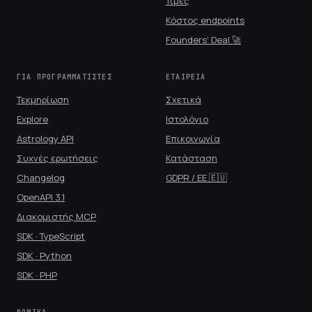
Τιμές
Κόστος endpoints
Founders' Deal 🚀
ΓΙΑ ΠΡΟΓΡΑΜΜΑΤΙΣΤΈΣ
ΕΤΑΙΡΕΊΑ
Τεκμηρίωση
Σχετικά
Explore
Ιστολόγιο
Astrology API
Επικοινωνία
Συχνές ερωτήσεις
Κατάσταση
Changelog
GDPR / ΕΕ 🇪🇺
OpenAPI 3.1
Διακομιστής MCP
SDK · TypeScript
SDK · Python
SDK · PHP