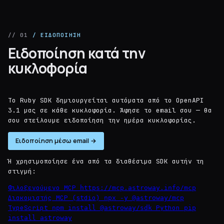
// 01
/ ΕΙΔΟΠΟΊΗΣΗ
Ειδοποίηση κατά την
κυκλοφορία
Το Ruby SDK δημιουργείται αυτόματα από το OpenAPI
3.1 μας σε κάθε κυκλοφορία. Άφησε το email σου — θα
σου στείλουμε ειδοποίηση την ημέρα κυκλοφορίας.
Ειδοποίηση μέσω email →
Ή χρησιμοποίησε ένα από τα διαθέσιμα SDK αυτήν τη
στιγμή:
Φιλοξενούμενο MCP
https://mcp.astroway.info/mcp
Διακομιστής MCP (stdio)
npx -y @astroway/mcp
TypeScript
Python
npm install @astroway/sdk
pip
install astroway