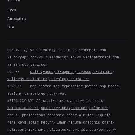
ΝΟΜΙΚΆ
Όροι
Απόρρητο
SLA
vs astrology-api.io
·
vs prokerala.com
·
COMPARE //
vs roxyapi.com
·
vs humandesign.ai
·
vs vedicastroapi.com
·
vs astrologyapi.com
dating-apps
·
ai-agents
·
horoscope-content
·
FOR //
wellness-meditation
·
astrology-education
mcp-hosted
·
mcp
·
typescript
·
python
·
php
·
react
·
SDKS //
symfony
·
laravel
·
go
·
ruby
·
rust
natal-chart
·
synastry
·
transits
·
ASTROLOGY-API //
composite-chart
·
secondary-progressions
·
solar-arc
·
annual-profections
·
harmonic-chart
·
almuten-figuris
·
gene-keys
·
solar-return
·
lunar-return
·
draconic-chart
·
heliocentric-chart
·
relocated-chart
·
astrocartography
·