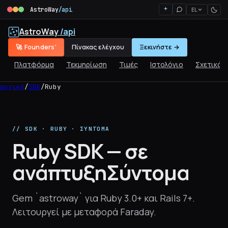
AstroWay
/api
EL
AstroWay
/api
🚀 Founders'
Πίνακας ελέγχου
Ξεκινήστε →
Πλατφόρμα
Τεκμηρίωση
Τιμές
Ιστολόγιο
Σχετικά
αρχική
/
SDK
/
Ruby
// SDK · RUBY · ΣΎΝΤΟΜΑ
Ruby SDK — σε
ανάπτυξη
Σύντομα
Gem `astroway` για Ruby 3.0+ και Rails 7+.
Λειτουργεί με μεταφορά Faraday.