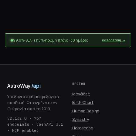
99.9% SLA · επί πληρωμή πλάνα · 30 ημέρες
κατάσταση →
ΠΡΟΪΌΝ
AstroWay
/api
Μονάδες
Υπολογιστική αστρολογική
Birth Chart
υποδομή. Φτιαγμένο στην
Ουκρανία από το 2019.
Human Design
v2.132.0 · 737
Synastry
endpoints · OpenAPI 3.1
Horoscope
· MCP enabled