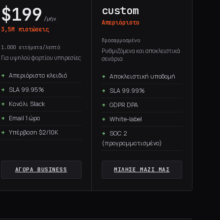
$199
custom
/μήν
Απεριόριστο
3,5M πιστώσεις
Προσαρμοσμένο
1.000 αιτήματα/λεπτό
Ρυθμιζόμενα και αποκλειστικά
Για υψηλού φορτίου υπηρεσίες
σενάρια
Απεριόριστα κλειδιά
Αποκλειστική υποδομή
SLA 99.95%
SLA 99.99%
Κανάλι Slack
GDPR DPA
Email 1 ώρα
White-label
Υπέρβαση $2/10K
SOC 2
(προγραμματισμένο)
ΑΓΟΡΆ BUSINESS
ΜΊΛΗΣΕ ΜΑΖΊ ΜΑΣ