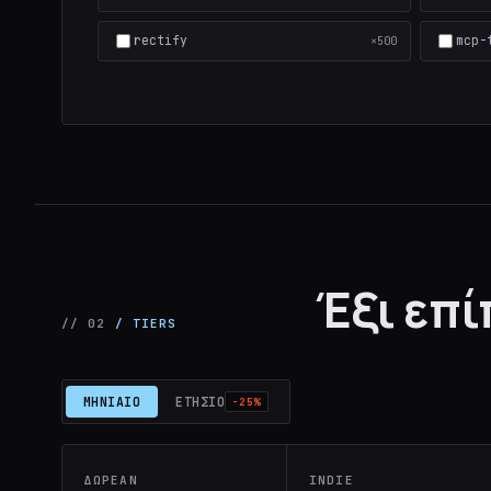
rectify
mcp-
×500
Έξι επί
// 02
/ TIERS
ΜΗΝΙΑΊΟ
ΕΤΉΣΙΟ
−25%
ΔΩΡΕΆΝ
INDIE