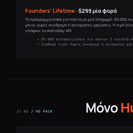
Founders' Lifetime
· $299 μία φορά
Το πρόγραμμα Indie για πάντα με μία πληρωμή: 50.000 π
μήνα, χωρίς συνδρομή ή αυτόματες χρεώσεις. Η τιμή είν
υπάρχει το AstroWay API.
50.000 πιστώσεις/μήνα για πάντα
3 κλειδιά A
Σταθερή τιμή
Χωρίς συνδρομή ή αυτόματες χρε
Μόνο
H
// 03
/ HD PACK