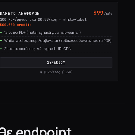
$99
ΠΑΚΈΤΟ ΑΝΑΦΟΡΏΝ
/μήν
100 PDF/μήνας στα $0,99/τμχ + white-label
500.000 credits
12 τύποι PDF ( natal, synastry, transit-yearly…)
White-label συμπεριλαμβάνεται (το δικό σου λογότυπο στα PDF)
21 τοπικοποιήσεις · A4 · signed-URL CDN
ΣΥΝΔΈΣΟΥ
ή $891/έτος (−25%)
θε endpoint.