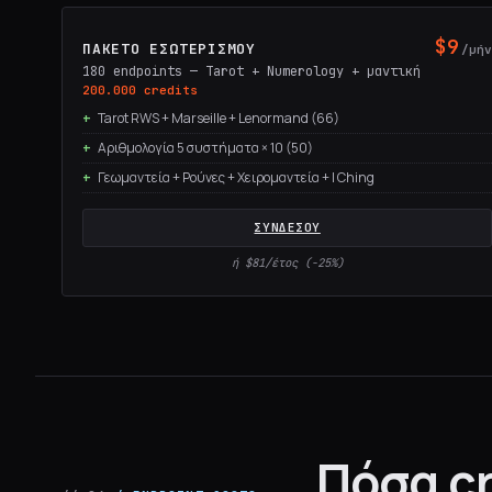
$9
ΠΑΚΈΤΟ ΕΣΩΤΕΡΙΣΜΟΎ
/μή
180 endpoints — Tarot + Numerology + μαντική
200.000 credits
Tarot RWS + Marseille + Lenormand (66)
Αριθμολογία 5 συστήματα × 10 (50)
Γεωμαντεία + Ρούνες + Χειρομαντεία + I Ching
ΣΥΝΔΈΣΟΥ
ή $81/έτος (−25%)
Πόσα cr