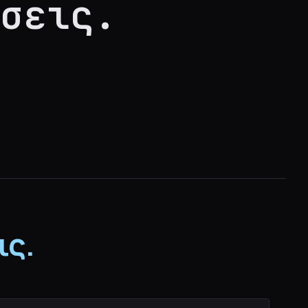
σεις.
ις.