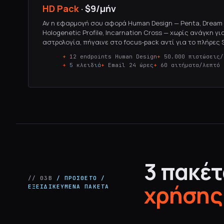
HD Pack
·
$9
/μήν
Αν η εφαρμογή σου αφορά Human Design — Penta, Dream
Hologenetic Profile, Incarnation Cross — χωρίς ανάγκη γι
αστρολογία, πήγαινε στο focus-pack αντί για το πλήρες S
12 endpoints Human Design
50.000 πιστώσεις/
5 κλειδιά
Email 24 ώρες
60 αιτήματα/λεπτό
3 πακέτ
// 03B
/ ΠΡΌΣΘΕΤΟ /
χρήσης
ΕΞΕΙΔΙΚΕΥΜΈΝΑ ΠΑΚΈΤΑ