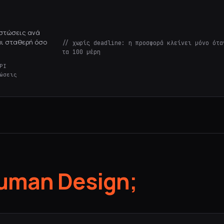
ιστώσεις ανά
αι σταθερή όσο
// χωρίς deadline: η προσφορά κλείνει μόνο ότα
τα 100 μέρη
PI
ώσεις
uman Design;