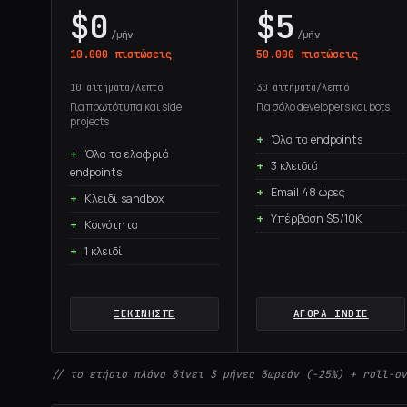
$0
$5
/μήν
/μήν
10.000 πιστώσεις
50.000 πιστώσεις
10 αιτήματα/λεπτό
30 αιτήματα/λεπτό
Για πρωτότυπα και side
Για σόλο developers και bots
projects
Όλα τα endpoints
Όλα τα ελαφριά
3 κλειδιά
endpoints
Email 48 ώρες
Κλειδί sandbox
Υπέρβαση $5/10K
Κοινότητα
1 κλειδί
ΞΕΚΙΝΉΣΤΕ
ΑΓΟΡΆ INDIE
// το ετήσιο πλάνο δίνει 3 μήνες δωρεάν (-25%) + roll-ov