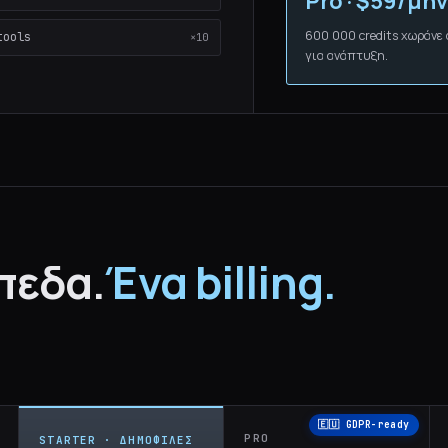
Pro · $59/μή
600 000 credits χωράνε 
tools
×10
για ανάπτυξη.
πεδα.
Ένα billing.
🇪🇺 GDPR-ready
PRO
STARTER · ΔΗΜΟΦΙΛΈΣ