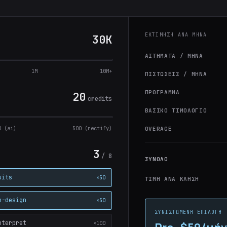
ΕΚΤΊΜΗΣΗ ΑΝΆ ΜΉΝΑ
30K
ΑΙΤΉΜΑΤΑ / ΜΉΝΑ
1M
10M+
ΠΙΣΤΏΣΕΙΣ / ΜΉΝΑ
ΠΡΌΓΡΑΜΜΑ
20
credits
ΒΑΣΙΚΌ ΤΙΜΟΛΌΓΙΟ
0 (ai)
500 (rectify)
OVERAGE
3
/ 8
ΣΎΝΟΛΟ
sits
×50
ΤΙΜΉ ΑΝΆ ΚΛΉΣΗ
n-design
×50
ΣΥΝΙΣΤΏΜΕΝΗ ΕΠΙΛΟΓΉ
nterpret
×100