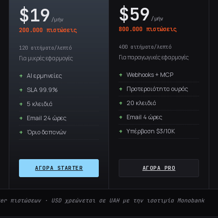
$59
$19
/μήν
/μήν
800.000 πιστώσεις
200.000 πιστώσεις
400 αιτήματα/λεπτό
120 αιτήματα/λεπτό
Για παραγωγικές εφαρμογές
Για μικρές εφαρμογές
Webhooks + MCP
AI ερμηνείες
Προτεραιότητα ουράς
SLA 99.9%
20 κλειδιά
5 κλειδιά
Email 4 ώρες
Email 24 ώρες
Υπέρβαση $3/10K
Όριο δαπανών
ΑΓΟΡΆ STARTER
ΑΓΟΡΆ PRO
er πιστώσεων · USD χρεώνεται σε UAH με την ισοτιμία Monobank