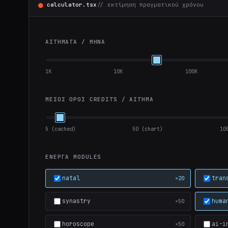
●
calculator.tsx
// εκτίμηση πραγματικού χρόνου
ΑΙΤΉΜΑΤΑ / ΜΉΝΑ
1K
10K
100K
ΜΈΣΟΣ ΌΡΟΣ CREDITS / ΑΊΤΗΜΑ
5 (cached)
50 (chart)
10
ΕΝΕΡΓΆ MODULES
natal
tran
×20
synastry
huma
×50
horoscope
ai-i
×50