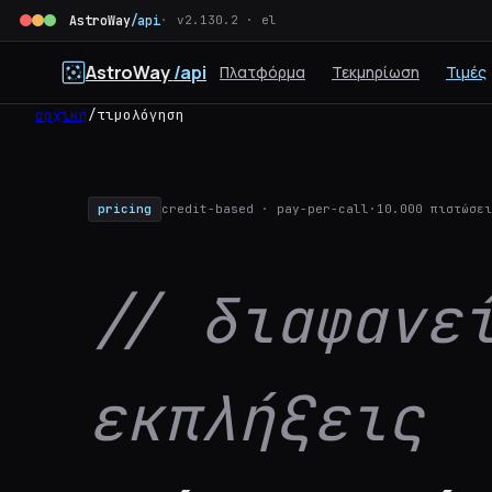
AstroWay
/api
v2.130.2 · el
AstroWay
/api
Πλατφόρμα
Τεκμηρίωση
Τιμές
αρχική
/
τιμολόγηση
pricing
credit-based · pay-per-call
10.000 πιστώσει
// διαφανε
εκπλήξεις