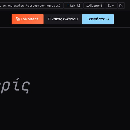
ς οι υπηρεσίες λειτουργούν κανονικά
Ask AI
Support
EL
🚀 Founders'
Πίνακας ελέγχου
Ξεκινήστε →
ρίς