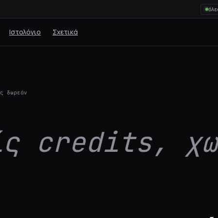
όλε
Ιστολόγιο
Σχετικά
ς δωρεάν
ίς credits, χω