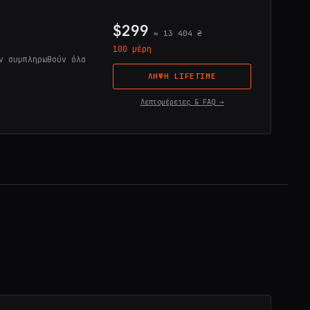
$299
≈ 13 404 ₴
100 μέρη
ν συμπληρωθούν όλα
ΛΉΨΗ LIFETIME
Λεπτομέρειες & FAQ →