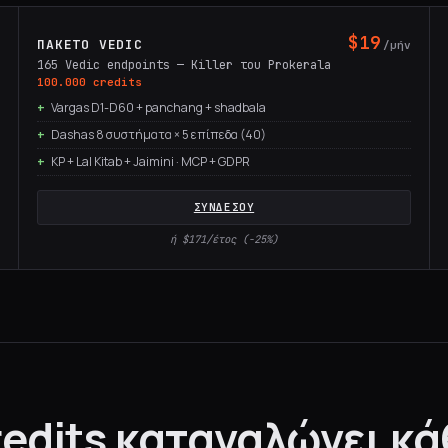
$19
ΠΑΚΈΤΟ VEDIC
ν
/μήν
165 Vedic endpoints — Killer του Prokerala
100.000 credits
Vargas D1-D60 + panchang + shadbala
Dashas 8 συστήματα × 5 επίπεδα (40)
KP + Lal Kitab + Jaimini · MCP + GDPR
ΣΥΝΔΈΣΟΥ
ή $171/έτος (−25%)
edits καταναλώνει κά