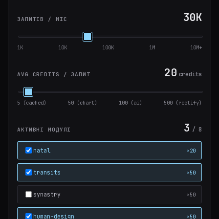
30K
ЗАПИТІВ / МІС
1K
10K
100K
1M
10M+
20
credits
AVG CREDITS / ЗАПИТ
5 (cached)
50 (chart)
100 (ai)
500 (rectify)
3
/ 8
АКТИВНІ МОДУЛІ
natal
×20
transits
×50
synastry
×50
human-design
×50