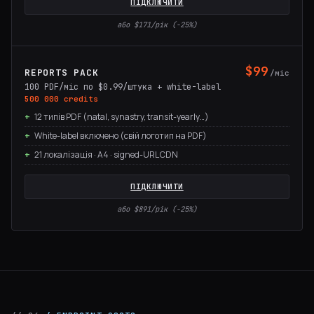
ПІДКЛЮЧИТИ
або $171/рік (−25%)
$99
REPORTS PACK
/міс
100 PDF/міс по $0.99/штука + white-label
500 000 credits
12 типів PDF (natal, synastry, transit-yearly…)
White-label включено (свій логотип на PDF)
21 локалізація · A4 · signed-URL CDN
ПІДКЛЮЧИТИ
або $891/рік (−25%)