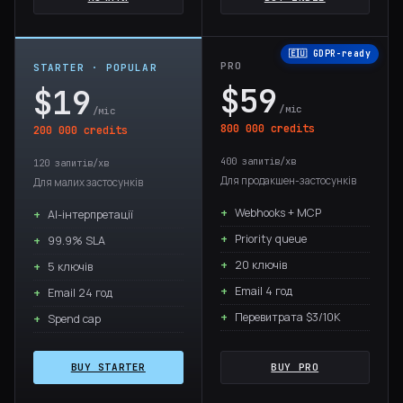
🇪🇺 GDPR-ready
PRO
STARTER · POPULAR
$59
$19
/міс
/міс
800 000 credits
200 000 credits
400 запитів/хв
120 запитів/хв
Для продакшен-застосунків
Для малих застосунків
Webhooks + MCP
AI-інтерпретації
Priority queue
99.9% SLA
20 ключів
5 ключів
Email 4 год
Email 24 год
Перевитрата $3/10K
Spend cap
BUY STARTER
BUY PRO