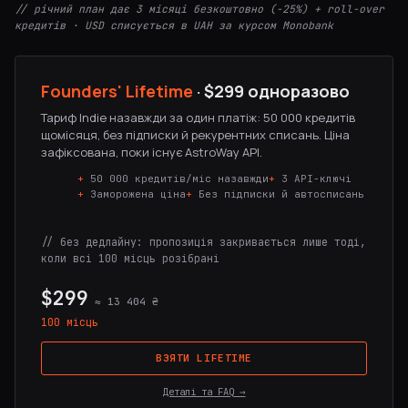
// річний план дає 3 місяці безкоштовно (-25%) + roll-over
кредитів · USD списується в UAH за курсом Monobank
Founders' Lifetime
· $299 одноразово
Тариф Indie назавжди за один платіж: 50 000 кредитів
щомісяця, без підписки й рекурентних списань. Ціна
зафіксована, поки існує AstroWay API.
50 000 кредитів/міс назавжди
3 API-ключі
Заморожена ціна
Без підписки й автосписань
// без дедлайну: пропозиція закривається лише тоді,
коли всі 100 місць розібрані
$299
≈ 13 404 ₴
100 місць
ВЗЯТИ LIFETIME
Деталі та FAQ →