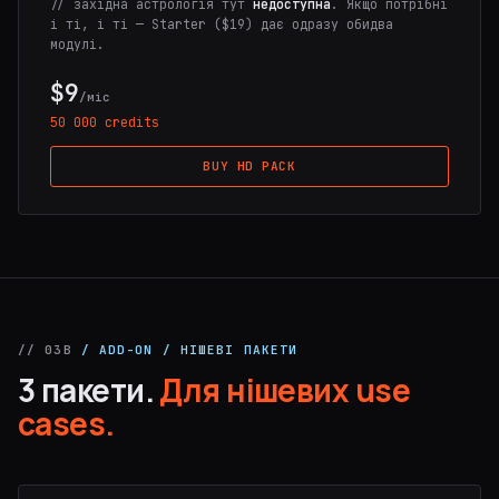
// західна астрологія тут
недоступна
. Якщо потрібні
і ті, і ті — Starter ($19) дає одразу обидва
модулі.
$9
/міс
50 000 credits
BUY HD PACK
// 03B
/ ADD-ON / НІШЕВІ ПАКЕТИ
3 пакети.
Для нішевих use
cases.