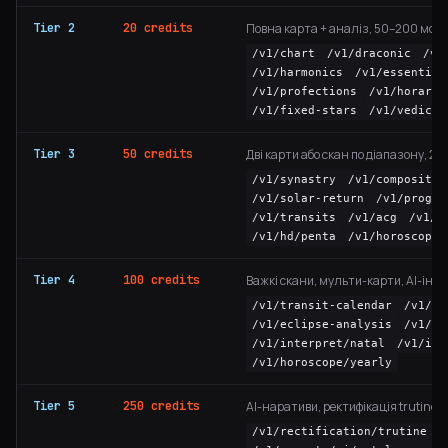
Tier 2
20 credits
Повна карта + аналіз, 50–200 мс
/v1/chart
/v1/draconic
/v1
/v1/harmonics
/v1/essential
/v1/profections
/v1/horary
/v1/fixed-stars
/v1/vedic/v
Tier 3
50 credits
Дві карти або скан по діапазону, 2
/v1/synastry
/v1/composite
/v1/solar-return
/v1/progre
/v1/transits
/v1/acg
/v1/h
/v1/hd/penta
/v1/horoscope/
Tier 4
100 credits
Важкі скани, мульти-карти, AI-інте
/v1/transit-calendar
/v1/fo
/v1/eclipse-analysis
/v1/gr
/v1/interpret/natal
/v1/int
/v1/horoscope/yearly
Tier 5
250 credits
AI-наративи, ректифікація trutine, 
/v1/rectification/trutine