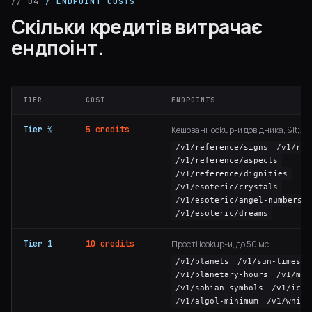
// 04
/ ENDPOINT COSTS
Скільки кредитів витрачає
ендпоінт.
TIER
COST
ENDPOINTS
Tier ½
5 credits
Кешовані lookup-и довідника, &lt;30
/v1/reference/signs
/v1/ref
/v1/reference/aspects
/v1/reference/dignities
/v1/esoteric/crystals
/v1/esoteric/angel-numbers
/v1/esoteric/dreams
Tier 1
10 credits
Прості lookup-и, до 50 мс
/v1/planets
/v1/sun-times
/v1/planetary-hours
/v1/moo
/v1/sabian-symbols
/v1/ichi
/v1/algol-minimum
/v1/white