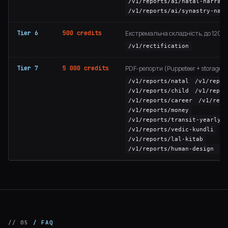
/v1/reports/ai/natal-narrati
/v1/reports/ai/synastry-narr
Tier 6
500 credits
Екстремальна складність, до 120 с
/v1/rectification
Tier 7
5 000 credits
PDF-репорти (Puppeteer + storage), 
/v1/reports/natal
/v1/repor
/v1/reports/child
/v1/repor
/v1/reports/career
/v1/repo
/v1/reports/money
/v1/reports/transit-yearly
/v1/reports/vedic-kundli
/v1/reports/lal-kitab
/v1/reports/human-design
/v
// 05
/ FAQ