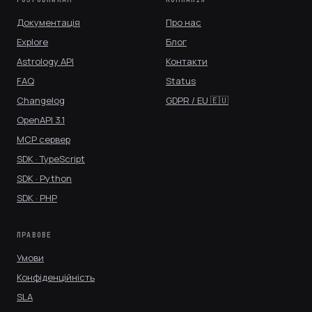
Документація
Про нас
Explore
Блог
Astrology API
Контакти
FAQ
Status
Changelog
GDPR / EU 🇪🇺
OpenAPI 3.1
MCP сервер
SDK · TypeScript
SDK · Python
SDK · PHP
ПРАВОВЕ
Умови
Конфіденційність
SLA