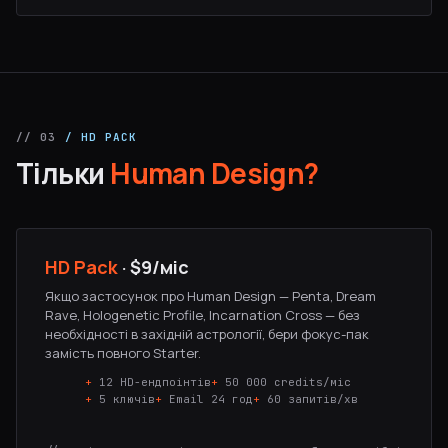
// 03
/ HD PACK
Тільки
Human Design?
HD Pack
·
$9
/міс
Якщо застосунок про Human Design — Penta, Dream
Rave, Hologenetic Profile, Incarnation Cross — без
необхідності в західній астрології, бери фокус-пак
замість повного Starter.
12 HD-ендпоінтів
50 000 credits/міс
5 ключів
Email 24 год
60 запитів/хв