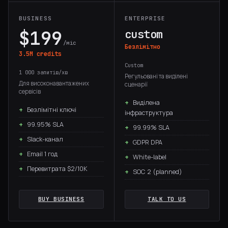
BUSINESS
ENTERPRISE
$199
custom
/міс
Безлімітно
3.5M credits
Custom
1 000 запитів/хв
Регульовані та виділені
Для високонавантажених
сценарії
сервісів
Виділена
Безлімітні ключі
інфраструктура
99.95% SLA
99.99% SLA
Slack-канал
GDPR DPA
Email 1 год
White-label
Перевитрата $2/10K
SOC 2 (planned)
BUY BUSINESS
TALK TO US