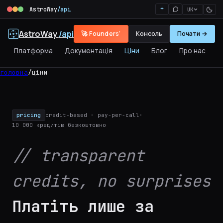
AstroWay
/api
UK
AstroWay
/api
🚀 Founders'
Консоль
Почати →
Платформа
Документація
Ціни
Блог
Про нас
головна
/
ціни
pricing
credit-based · pay-per-call
10 000 кредитів безкоштовно
// transparent
credits, no surprises
Платіть лише
за