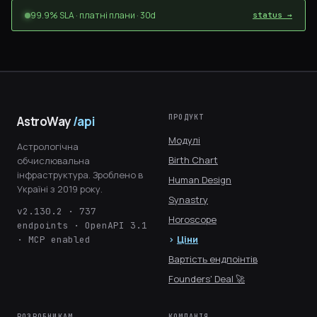
99.9% SLA · платні плани · 30d
status →
ПРОДУКТ
AstroWay
/api
Модулі
Астрологічна
Birth Chart
обчислювальна
інфраструктура. Зроблено в
Human Design
Україні з 2019 року.
Synastry
v2.130.2 · 737
Horoscope
endpoints · OpenAPI 3.1
Ціни
· MCP enabled
Вартість ендпоінтів
Founders' Deal 🚀
РОЗРОБНИКАМ
КОМПАНІЯ