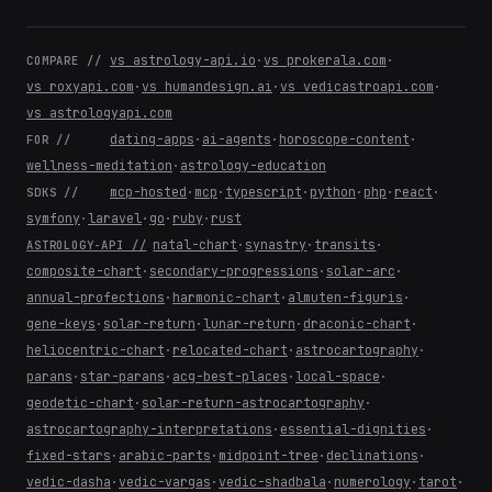
vs astrology-api.io
·
vs prokerala.com
·
COMPARE //
vs roxyapi.com
·
vs humandesign.ai
·
vs vedicastroapi.com
·
vs astrologyapi.com
dating-apps
·
ai-agents
·
horoscope-content
·
FOR //
wellness-meditation
·
astrology-education
mcp-hosted
·
mcp
·
typescript
·
python
·
php
·
react
·
SDKS //
symfony
·
laravel
·
go
·
ruby
·
rust
natal-chart
·
synastry
·
transits
·
ASTROLOGY-API //
composite-chart
·
secondary-progressions
·
solar-arc
·
annual-profections
·
harmonic-chart
·
almuten-figuris
·
gene-keys
·
solar-return
·
lunar-return
·
draconic-chart
·
heliocentric-chart
·
relocated-chart
·
astrocartography
·
parans
·
star-parans
·
acg-best-places
·
local-space
·
geodetic-chart
·
solar-return-astrocartography
·
astrocartography-interpretations
·
essential-dignities
·
fixed-stars
·
arabic-parts
·
midpoint-tree
·
declinations
·
vedic-dasha
·
vedic-vargas
·
vedic-shadbala
·
numerology
·
tarot
·