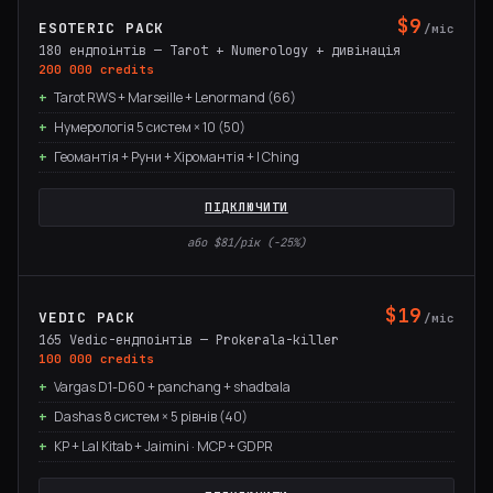
$9
ESOTERIC PACK
/міс
180 ендпоінтів — Tarot + Numerology + дивінація
200 000 credits
Tarot RWS + Marseille + Lenormand (66)
Нумерологія 5 систем × 10 (50)
Геомантія + Руни + Хіромантія + I Ching
ПІДКЛЮЧИТИ
або $81/рік (−25%)
$19
VEDIC PACK
/міс
165 Vedic-ендпоінтів — Prokerala-killer
100 000 credits
Vargas D1-D60 + panchang + shadbala
Dashas 8 систем × 5 рівнів (40)
KP + Lal Kitab + Jaimini · MCP + GDPR