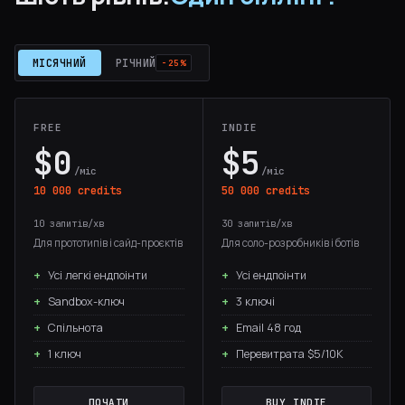
МІСЯЧНИЙ
РІЧНИЙ
−25%
FREE
INDIE
$0
$5
/міс
/міс
10 000 credits
50 000 credits
10 запитів/хв
30 запитів/хв
Для прототипів і сайд-проєктів
Для соло-розробників і ботів
Усі легкі ендпоінти
Усі ендпоінти
Sandbox-ключ
3 ключі
Спільнота
Email 48 год
1 ключ
Перевитрата $5/10K
ПОЧАТИ
BUY INDIE