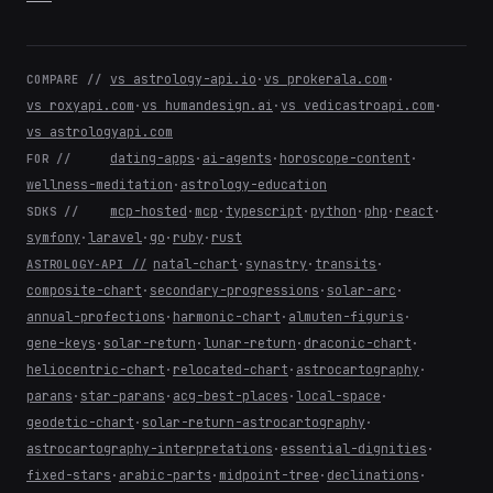
vs astrology-api.io
·
vs prokerala.com
·
COMPARE //
vs roxyapi.com
·
vs humandesign.ai
·
vs vedicastroapi.com
·
vs astrologyapi.com
dating-apps
·
ai-agents
·
horoscope-content
·
FOR //
wellness-meditation
·
astrology-education
mcp-hosted
·
mcp
·
typescript
·
python
·
php
·
react
·
SDKS //
symfony
·
laravel
·
go
·
ruby
·
rust
natal-chart
·
synastry
·
transits
·
ASTROLOGY-API //
composite-chart
·
secondary-progressions
·
solar-arc
·
annual-profections
·
harmonic-chart
·
almuten-figuris
·
gene-keys
·
solar-return
·
lunar-return
·
draconic-chart
·
heliocentric-chart
·
relocated-chart
·
astrocartography
·
parans
·
star-parans
·
acg-best-places
·
local-space
·
geodetic-chart
·
solar-return-astrocartography
·
astrocartography-interpretations
·
essential-dignities
·
fixed-stars
·
arabic-parts
·
midpoint-tree
·
declinations
·