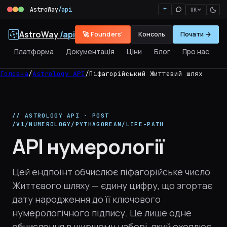
AstroWay
/api
UK
AstroWay
/api
🚀 Founders'
Консоль
Почати →
Платформа
Документація
Ціни
Блог
Про нас
Головна
/
Astrology API
/
Піфагорійський Життєвий шлях
// ASTROLOGY API · POST
/V1/NUMEROLOGY/PYTHAGOREAN/LIFE-PATH
API нумерології
Цей ендпоінт обчислює піфагорійське число
Життєвого шляху — єдину цифру, що згортає
дату народження до її ключового
нумерологічного підпису. Це лише одне
обчислення в ширшому наборі, який охоплює