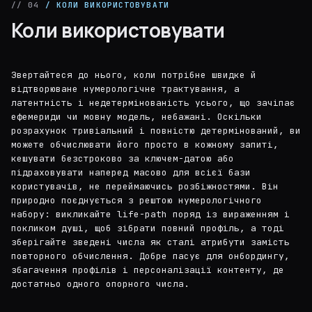
// 04
/ КОЛИ ВИКОРИСТОВУВАТИ
Коли використовувати
Звертайтеся до нього, коли потрібне швидке й
відтворюване нумерологічне трактування, а
латентність і недетермінованість усього, що зачіпає
ефемериди чи мовну модель, небажані. Оскільки
розрахунок тривіальний і повністю детермінований, ви
можете обчислювати його просто в кожному запиті,
кешувати безстроково за ключем-датою або
підраховувати наперед масово для всієї бази
користувачів, не переймаючись розбіжностями. Він
природно поєднується з рештою нумерологічного
набору: викликайте life-path поряд із вираженням і
покликом душі, щоб зібрати повний профіль, а тоді
зберігайте зведені числа як сталі атрибути замість
повторного обчислення. Добре пасує для онбордингу,
збагачення профілів і персоналізації контенту, де
достатньо одного опорного числа.