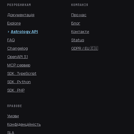
РОЗРОБНИКАМ
КОМПАНІЯ
Документація
Про нас
Explore
Блог
Astrology API
Контакти
FAQ
Status
Changelog
GDPR / EU 🇪🇺
OpenAPI 3.1
MCP сервер
SDK · TypeScript
SDK · Python
SDK · PHP
ПРАВОВЕ
Умови
Конфіденційність
SLA