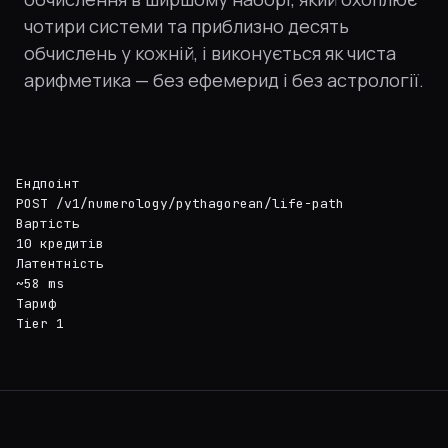
чотири системи та приблизно десять
обчислень у кожній, і виконується як чиста
арифметика — без ефемерид і без астрології.
Ендпоінт
POST /v1/numerology/pythagorean/life-path
Вартість
10 кредитів
Латентність
~58 ms
Тариф
Tier 1