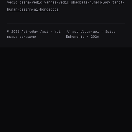
vedic-dasha
·
vedic-vargas
·
vedic-shadbala
·
numerology
·
tarot
·
human-design
·
ai-horoscope
© 2026 AstroWay /api · Усі
// astrology-api · Swiss
права захищено
Ephemeris · 2026