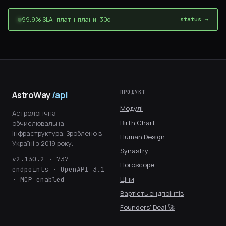
99.9% SLA · платні плани · 30d
status →
ПРОДУКТ
AstroWay
/api
Модулі
Астрологічна
Birth Chart
обчислювальна
інфраструктура. Зроблено в
Human Design
Україні з 2019 року.
Synastry
v2.130.2 · 737
Horoscope
endpoints · OpenAPI 3.1
Ціни
· MCP enabled
Вартість ендпоінтів
Founders' Deal 🚀