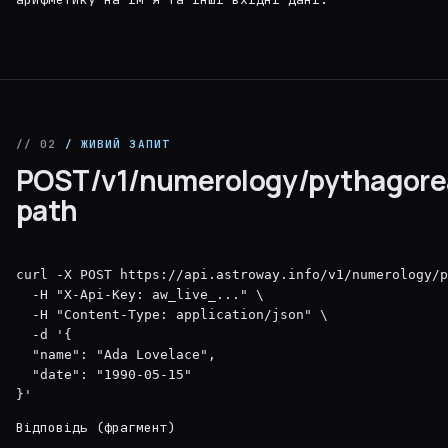
// 02
/ ЖИВИЙ ЗАПИТ
POST/v1/numerology/pythagorea
path
curl -X POST https://api.astroway.info/v1/numerology/p
  -H "X-Api-Key: aw_live_..." \

  -H "Content-Type: application/json" \

  -d '{

  "name": "Ada Lovelace",

  "date": "1990-05-15"

}'
Відповідь (фрагмент)