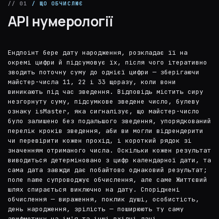
// 01
/ ЩО ОБЧИСЛЮЄ
API нумерології
Ендпоінт бере дату народження, розкладає її на
окремі цифри й підсумовує їх, після чого ітеративно
зводить поточну суму до однієї цифри — зберігаючи
майстер-числа 11, 22 і 33 щоразу, коли вони
виникають під час зведення. Відповідь містить сиру
незгорнуту суму, підсумкове зведене число, булеву
ознаку isMaster, яка сигналізує, що майстер-число
було залишено без подальшого зведення, упорядкований
перелік кроків зведення, аби ви могли відрендерити
чи перевірити кожен прохід, і короткий рядок зі
значенням отриманого числа. Оскільки кожен результат
виводиться детерміновано з цифр календарної дати, та
сама дата завжди дає побайтово однаковий результат;
поле name супроводжує обчислення, але саме Життєвий
шлях спирається виключно на дату. Споріднені
обчислення — вираження, поклик душі, особистість,
день народження, зрілість — поширюють ту саму
арифметику на ім'я та інші вхідні дані.