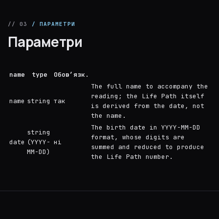
// 03
/ ПАРАМЕТРИ
Параметри
name
type
Обов’язк.
The full name to accompany the
reading; the Life Path itself
name
string
так
is derived from the date, not
the name.
The birth date in YYYY-MM-DD
string
format, whose digits are
date
(YYYY-
ні
summed and reduced to produce
MM-DD)
the Life Path number.