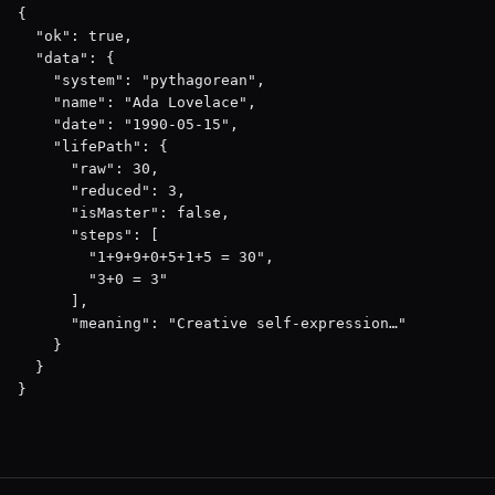
{

  "ok": true,

  "data": {

    "system": "pythagorean",

    "name": "Ada Lovelace",

    "date": "1990-05-15",

    "lifePath": {

      "raw": 30,

      "reduced": 3,

      "isMaster": false,

      "steps": [

        "1+9+9+0+5+1+5 = 30",

        "3+0 = 3"

      ],

      "meaning": "Creative self-expression…"

    }

  }

}