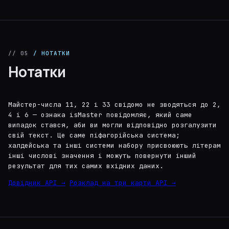
// 05
/ НОТАТКИ
Нотатки
Майстер-числа 11, 22 і 33 свідомо не зводяться до 2,
4 і 6 — ознака isMaster повідомляє, який саме
випадок стався, аби ви могли відповідно розгалузити
свій текст. Це саме піфагорійська система;
халдейська та інші системи набору присвоюють літерам
інші числові значення і можуть повернути інший
результат для тих самих вхідних даних.
Довідник API →
Розклад на три карти API →