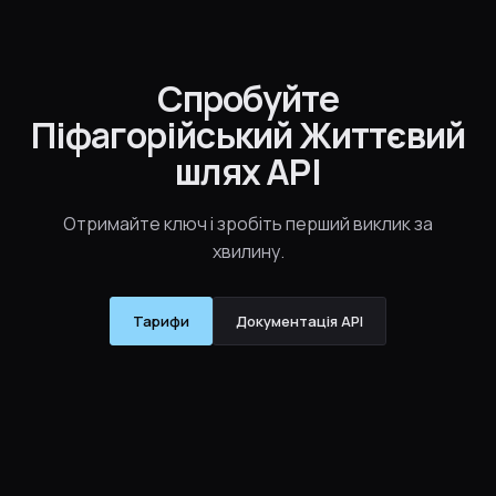
Спробуйте
Піфагорійський Життєвий
шлях API
Отримайте ключ і зробіть перший виклик за
хвилину.
Тарифи
Документація API