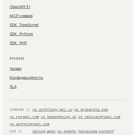
OpenAPI 3.1
MCP сервер
SDK · TypeScript
SDK · Python
SDK · PHP
ПРАВОВЕ
Умови
Конфіденційність
SLA
vs astrology-api.io
·
vs prokerala.com
·
COMPARE //
vs roxyapi.com
·
vs humandesign.ai
·
vs vedicastroapi.com
·
vs astrologyapi.com
dating-apps
·
ai-agents
·
horoscope-content
·
FOR //