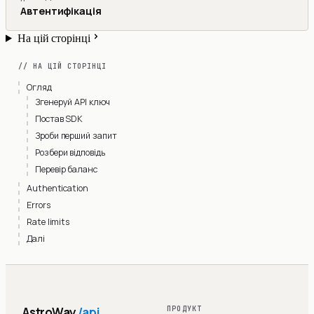
Автентифікація
На цій сторінці
// НА ЦІЙ СТОРІНЦІ
Огляд
Згенеруй API ключ
Постав SDK
Зроби перший запит
Розбери відповідь
Перевір баланс
Authentication
Errors
Rate limits
Далі
AstroWay
/api
ПРОДУКТ