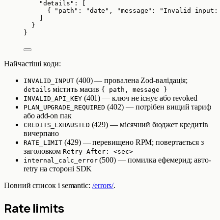
"details"
: [
{ 
"path"
: 
"
date
"
, 
"message"
: 
"
Invalid input:
]
}
}
Найчастіші коди:
(400) — провалена Zod-валідація;
INVALID_INPUT
містить масив
details
{ path, message }
(401) — ключ не існує або revoked
INVALID_API_KEY
(402) — потрібен вищий тариф
PLAN_UPGRADE_REQUIRED
або add-on пак
(429) — місячний бюджет кредитів
CREDITS_EXHAUSTED
вичерпано
(429) — перевищено RPM; повертається з
RATE_LIMIT
заголовком
Retry-After: <sec>
(500) — помилка ефемерид; авто-
internal_calc_error
retry на стороні SDK
Повний список і semantic:
/errors/
.
Rate limits