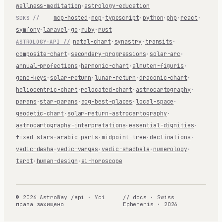
wellness-meditation
·
astrology-education
mcp-hosted
·
mcp
·
typescript
·
python
·
php
·
react
·
SDKS //
symfony
·
laravel
·
go
·
ruby
·
rust
natal-chart
·
synastry
·
transits
·
ASTROLOGY-API //
composite-chart
·
secondary-progressions
·
solar-arc
·
annual-profections
·
harmonic-chart
·
almuten-figuris
·
gene-keys
·
solar-return
·
lunar-return
·
draconic-chart
·
heliocentric-chart
·
relocated-chart
·
astrocartography
·
parans
·
star-parans
·
acg-best-places
·
local-space
·
geodetic-chart
·
solar-return-astrocartography
·
astrocartography-interpretations
·
essential-dignities
·
fixed-stars
·
arabic-parts
·
midpoint-tree
·
declinations
·
vedic-dasha
·
vedic-vargas
·
vedic-shadbala
·
numerology
·
tarot
·
human-design
·
ai-horoscope
© 2026 AstroWay /api · Усі
// docs · Swiss
права захищено
Ephemeris · 2026