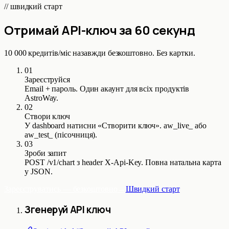
// швидкий старт
Отримай API-ключ за 60 секунд
10 000 кредитів/міс назавжди безкоштовно. Без картки.
01
Зареєструйся
Email + пароль. Один акаунт для всіх продуктів
AstroWay.
02
Створи ключ
У dashboard натисни «Створити ключ». aw_live_ або
aw_test_ (пісочниця).
03
Зроби запит
POST /v1/chart з header X-Api-Key. Повна натальна карта
у JSON.
Зареєструватись — безкоштовно
→
Швидкий старт
Згенеруй API ключ