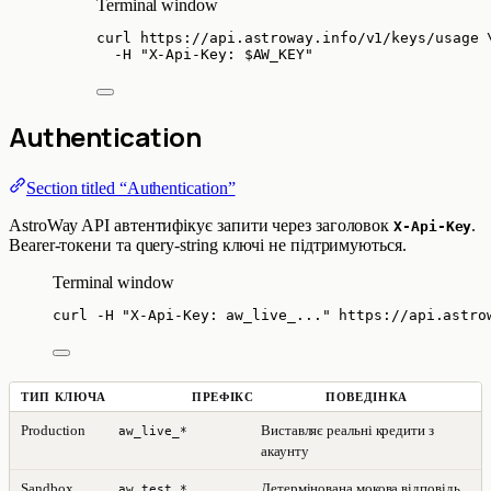
Terminal window
curl
https://api.astroway.info/v1/keys/usage
-H
"
X-Api-Key: 
$AW_KEY
"
Authentication
Section titled “Authentication”
AstroWay API автентифікує запити через заголовок
.
X-Api-Key
Bearer-токени та query-string ключі не підтримуються.
Terminal window
curl
-H
"
X-Api-Key: aw_live_...
"
https://api.astro
ТИП КЛЮЧА
ПРЕФІКС
ПОВЕДІНКА
Production
Виставляє реальні кредити з
aw_live_*
акаунту
Sandbox
Детермінована мокова відповідь,
aw_test_*