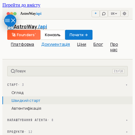
Перейти до вмісту
UK
AstroWay
/api
AstroWay
/api
🚀 Founders'
Консоль
Почати →
Платформа
Документація
Ціни
Блог
Про
нас
Пошук
Ctrl
K
СТАРТ
· 3
▾
Огляд
Швидкий старт
Автентифікація
НАЛАШТУВАННЯ АГЕНТА
· 8
▾
ПРОДУКТИ
· 12
▾