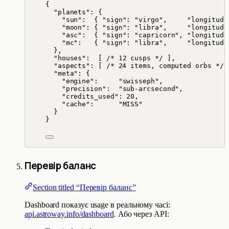
{
"planets"
: {
"sun"
:  { 
"sign"
: 
"
virgo
"
,     
"longitude
"moon"
: { 
"sign"
: 
"
libra
"
,     
"longitude
"asc"
:  { 
"sign"
: 
"
capricorn
"
, 
"longitude
"mc"
:   { 
"sign"
: 
"
libra
"
,     
"longitude
},
"houses"
:  [ 
/* 12 cusps */
 ],
"aspects"
: [ 
/* 24 items, computed orbs */
 
"meta"
: {
"engine"
:     
"
swisseph
"
,
"precision"
:  
"
sub-arcsecond
"
,
"credits_used"
: 
20
,
"cache"
:      
"
MISS
"
}
}
Перевір баланс
Section titled “Перевір баланс”
Dashboard показує usage в реальному часі:
api.astroway.info/dashboard
. Або через API: