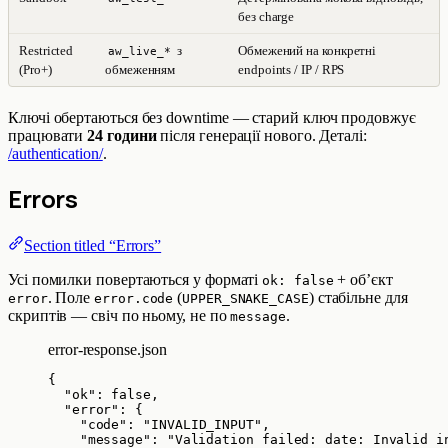
без charge
Restricted
з
Обмежений на конкретні
aw_live_*
(Pro+)
обмеженням
endpoints / IP / RPS
Ключі обертаються без downtime — старий ключ продовжує
працювати
24 години
після генерації нового. Деталі:
/authentication/
.
Errors
Section titled “Errors”
Усі помилки повертаються у форматі
+ об’єкт
ok: false
. Поле
(
) стабільне для
error
error.code
UPPER_SNAKE_CASE
скриптів — свіч по ньому, не по
.
message
error-response.json
{
"ok"
: 
false
,
"error"
: {
"code"
: 
"
INVALID_INPUT
"
,
"message"
: 
"
Validation failed: date: Invalid i