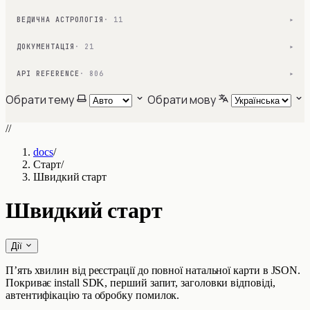
ВЕДИЧНА АСТРОЛОГІЯ
· 11
▾
ДОКУМЕНТАЦІЯ
· 21
▾
API REFERENCE
· 806
▾
Обрати тему
Обрати мову
//
docs
/
Старт
/
Швидкий старт
Швидкий старт
Дії
П’ять хвилин від реєстрації до повної натальної карти в JSON.
Покриває install SDK, перший запит, заголовки відповіді,
автентифікацію та обробку помилок.