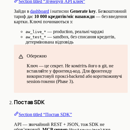
Section titled “Згенеруй API ключ”
Зайди в
dashboard
і натисни
Generate key
. Безкоштовний
тариф дає
10 000 кредитів/міс назавжди
— без введення
картки. Ключі починаються з:
— production, реальні чарджі
aw_live_*
— sandbox, без списання кредитів,
aw_test_*
детермінована відповідь
Обережно
Ключ — це секрет. Не комітіть його в git, не
вставляйте у фронтенд-код. Для фронтенду
використовуй проксі-backend або короткоживучі
session-токени (Phase 3).
Постав SDK
Section titled “Постав SDK”
API — звичайний REST + JSON, тож SDK не
обов’язковий.
MCP сервер
(
) вже
@astroway/mcp