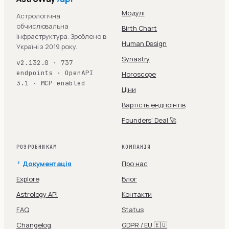
Модулі
Астрологічна
обчислювальна
Birth Chart
інфраструктура. Зроблено в
Human Design
Україні з 2019 року.
Synastry
v2.132.0 · 737
endpoints · OpenAPI
Horoscope
3.1 · MCP enabled
Ціни
Вартість ендпоінтів
Founders' Deal 🚀
РОЗРОБНИКАМ
КОМПАНІЯ
Документація
Про нас
Explore
Блог
Astrology API
Контакти
FAQ
Status
Changelog
GDPR / EU 🇪🇺