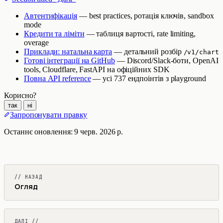
Автентифікація
— best practices, ротація ключів, sandbox
mode
Кредити та ліміти
— таблиця вартості, rate limiting,
overage
Приклади: натальна карта
— детальний розбір
/v1/chart
Готові інтеграції на GitHub
— Discord/Slack-боти, OpenAI
tools, Cloudflare, FastAPI на офіційних SDK
Повна API reference
— усі 737 ендпоінтів з playground
Корисно?
так
ні
Запропонувати правку
Останнє оновлення:
9 черв. 2026 р.
// НАЗАД
Огляд
ДАЛІ //