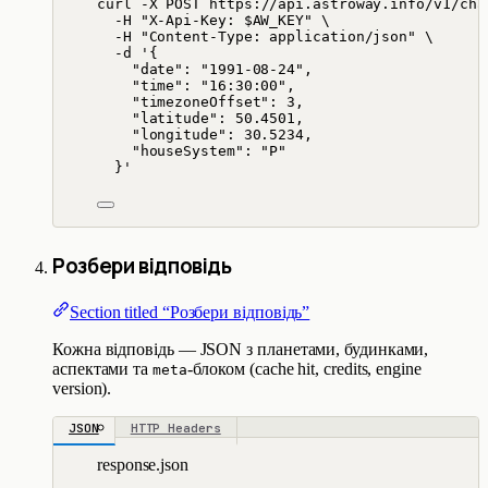
curl
-X
POST
https://api.astroway.info/v1/cha
-H
"
X-Api-Key: 
$AW_KEY
"
\
-H
"
Content-Type: application/json
"
\
-d
'
{
"date": "1991-08-24",
"time": "16:30:00",
"timezoneOffset": 3,
"latitude": 50.4501,
"longitude": 30.5234,
"houseSystem": "P"
}
'
Розбери відповідь
Section titled “Розбери відповідь”
Кожна відповідь — JSON з планетами, будинками,
аспектами та
-блоком (cache hit, credits, engine
meta
version).
JSON
HTTP Headers
response.json