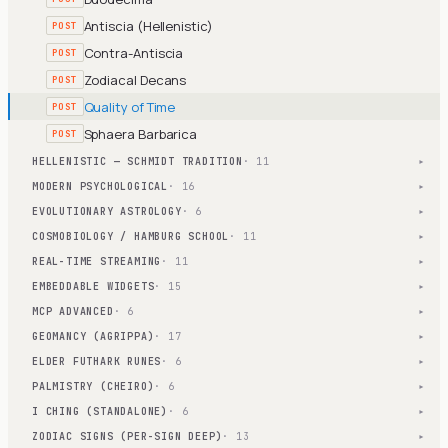
Antiscia (Hellenistic)
POST
Contra-Antiscia
POST
Zodiacal Decans
POST
Quality of Time
POST
Sphaera Barbarica
POST
HELLENISTIC — SCHMIDT TRADITION
· 11
▾
MODERN PSYCHOLOGICAL
· 16
▾
EVOLUTIONARY ASTROLOGY
· 6
▾
COSMOBIOLOGY / HAMBURG SCHOOL
· 11
▾
REAL-TIME STREAMING
· 11
▾
EMBEDDABLE WIDGETS
· 15
▾
MCP ADVANCED
· 6
▾
GEOMANCY (AGRIPPA)
· 17
▾
ELDER FUTHARK RUNES
· 6
▾
PALMISTRY (CHEIRO)
· 6
▾
I CHING (STANDALONE)
· 6
▾
ZODIAC SIGNS (PER-SIGN DEEP)
· 13
▾