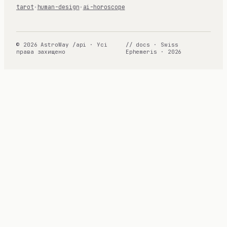
tarot
·
human-design
·
ai-horoscope
© 2026 AstroWay /api · Усі
// docs · Swiss
права захищено
Ephemeris · 2026