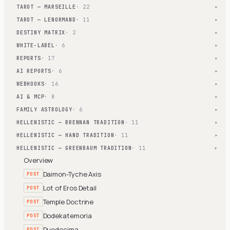
TAROT — MARSEILLE
· 22
▾
TAROT — LENORMAND
· 11
▾
DESTINY MATRIX
· 2
▾
WHITE-LABEL
· 6
▾
REPORTS
· 17
▾
AI REPORTS
· 6
▾
WEBHOOKS
· 16
▾
AI & MCP
· 8
▾
FAMILY ASTROLOGY
· 6
▾
HELLENISTIC — BRENNAN TRADITION
· 11
▾
HELLENISTIC — HAND TRADITION
· 11
▾
HELLENISTIC — GREENBAUM TRADITION
· 11
▾
Overview
Daimon-Tyche Axis
POST
Lot of Eros Detail
POST
Temple Doctrine
POST
Dodekatemoria
POST
Duodecima
POST