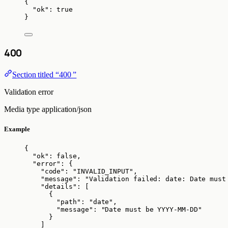
{
"ok"
: 
true
}
400
Section titled “400 ”
Validation error
Media type
application/json
Example
{
"ok"
: 
false
,
"error"
: {
"code"
: 
"
INVALID_INPUT
"
,
"message"
: 
"
Validation failed: date: Date must
"details"
: [
{
"path"
: 
"
date
"
,
"message"
: 
"
Date must be YYYY-MM-DD
"
}
]