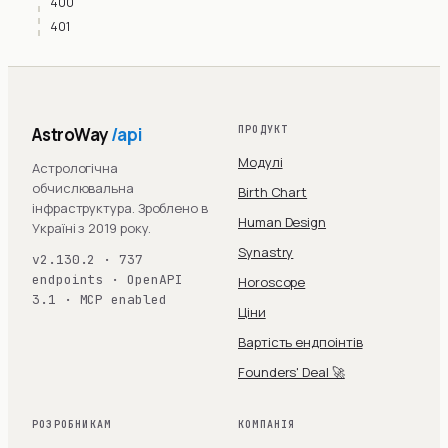
400
401
AstroWay
/api
ПРОДУКТ
Модулі
Астрологічна
обчислювальна
Birth Chart
інфраструктура. Зроблено в
Human Design
Україні з 2019 року.
Synastry
v2.130.2 · 737
endpoints · OpenAPI
Horoscope
3.1 · MCP enabled
Ціни
Вартість ендпоінтів
Founders' Deal 🚀
РОЗРОБНИКАМ
КОМПАНІЯ