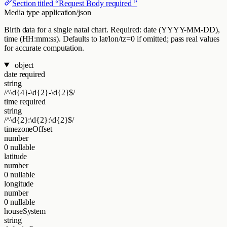
Section titled “Request Body required ”
Media type
application/json
Birth data for a single natal chart. Required: date (YYYY-MM-DD),
time (HH:mm:ss). Defaults to lat/lon/tz=0 if omitted; pass real values
for accurate computation.
object
date
required
string
/^\d{4}-\d{2}-\d{2}$/
time
required
string
/^\d{2}:\d{2}:\d{2}$/
timezoneOffset
number
0
nullable
latitude
number
0
nullable
longitude
number
0
nullable
houseSystem
string