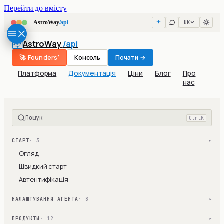
Перейти до вмісту
UK
AstroWay
/api
AstroWay
/api
🚀 Founders'
Консоль
Почати →
Платформа
Документація
Ціни
Блог
Про
нас
Пошук
Ctrl
K
СТАРТ
· 3
▾
Огляд
Швидкий старт
Автентифікація
НАЛАШТУВАННЯ АГЕНТА
· 8
▾
ПРОДУКТИ
· 12
▾