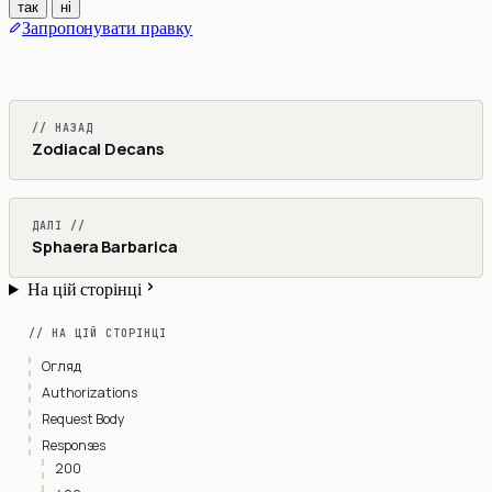
так
ні
Запропонувати правку
// НАЗАД
Zodiacal Decans
ДАЛІ //
Sphaera Barbarica
На цій сторінці
// НА ЦІЙ СТОРІНЦІ
Огляд
Authorizations
Request Body
Responses
200