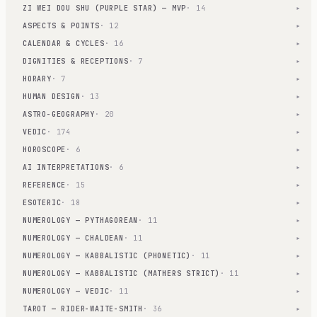
ZI WEI DOU SHU (PURPLE STAR) — MVP
· 14
▾
ASPECTS & POINTS
· 12
▾
CALENDAR & CYCLES
· 16
▾
DIGNITIES & RECEPTIONS
· 7
▾
HORARY
· 7
▾
HUMAN DESIGN
· 13
▾
ASTRO-GEOGRAPHY
· 20
▾
VEDIC
· 174
▾
HOROSCOPE
· 6
▾
AI INTERPRETATIONS
· 6
▾
REFERENCE
· 15
▾
ESOTERIC
· 18
▾
NUMEROLOGY — PYTHAGOREAN
· 11
▾
NUMEROLOGY — CHALDEAN
· 11
▾
NUMEROLOGY — KABBALISTIC (PHONETIC)
· 11
▾
NUMEROLOGY — KABBALISTIC (MATHERS STRICT)
· 11
▾
NUMEROLOGY — VEDIC
· 11
▾
TAROT — RIDER-WAITE-SMITH
· 36
▾