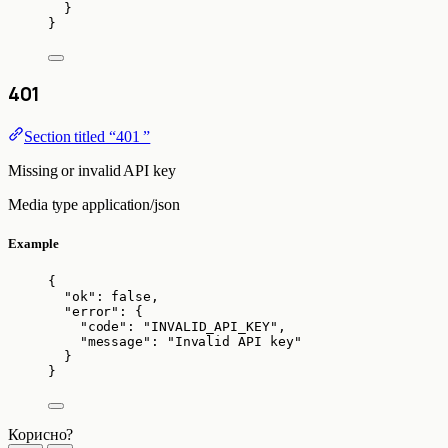
}
}
401
Section titled “401 ”
Missing or invalid API key
Media type
application/json
Example
{
"ok"
: 
false
,
"error"
: {
"code"
: 
"
INVALID_API_KEY
"
,
"message"
: 
"
Invalid API key
"
}
}
Корисно?