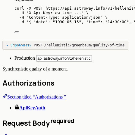
curl
-X
POST
https://api.astroway.info/v1/hellenis
-H
"
X-Api-Key: aw_live_...
"
\
-H
"
Content-Type: application/json
"
\
-d
'
{ "date": "1990-05-15", "time": "14:30:00", 
▸
Спробувати
POST
/hellenistic/greenbaum/quality-of-time
Production
Synchronistic quality of a moment.
Authorizations
Section titled “Authorizations ”
ApiKeyAuth
required
Request Body