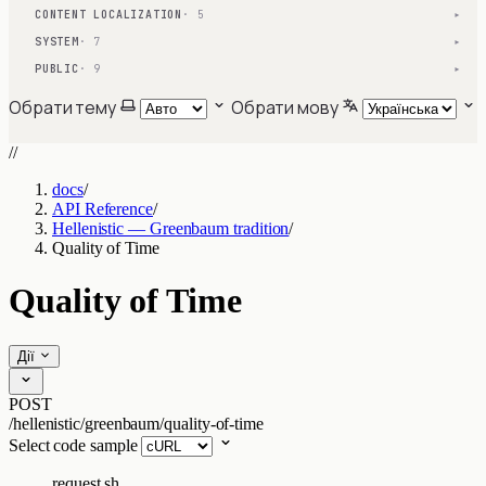
CONTENT LOCALIZATION
· 5
▾
SYSTEM
· 7
▾
PUBLIC
· 9
▾
Обрати тему
Обрати мову
//
docs
/
API Reference
/
Hellenistic — Greenbaum tradition
/
Quality of Time
Quality of Time
Дії
POST
/hellenistic/greenbaum/quality-of-time
Select code sample
request.sh