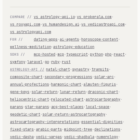
vs astrology-api.io
·
vs prokerala.com
·
COMPARE //
vs roxyapi.com
·
vs humandesign.ai
·
vs vedicastroapi.com
·
vs astrologyapi.com
dating-apps
·
ai-agents
·
horoscope-content
·
FOR //
wellness-meditation
·
astrology-education
mcp-hosted
·
mcp
·
typescript
·
python
·
php
·
react
·
SDKS //
symfony
·
laravel
·
go
·
ruby
·
rust
natal-chart
·
synastry
·
transits
·
ASTROLOGY-API //
composite-chart
·
secondary-progressions
·
solar-arc
·
annual-profections
·
harmonic-chart
·
almuten-figuris
·
gene-keys
·
solar-return
·
lunar-return
·
draconic-chart
·
heliocentric-chart
·
relocated-chart
·
astrocartography
·
parans
·
star-parans
·
acg-best-places
·
local-space
·
geodetic-chart
·
solar-return-astrocartography
·
astrocartography-interpretations
·
essential-dignities
·
fixed-stars
·
arabic-parts
·
midpoint-tree
·
declinations
·
vedic-dasha
·
vedic-vargas
·
vedic-shadbala
·
numerology
·