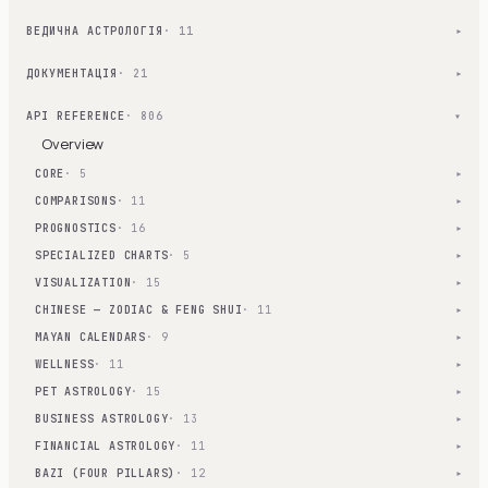
ВЕДИЧНА АСТРОЛОГІЯ
· 11
▾
ДОКУМЕНТАЦІЯ
· 21
▾
API REFERENCE
· 806
▾
Overview
CORE
· 5
▾
COMPARISONS
· 11
▾
PROGNOSTICS
· 16
▾
SPECIALIZED CHARTS
· 5
▾
VISUALIZATION
· 15
▾
CHINESE — ZODIAC & FENG SHUI
· 11
▾
MAYAN CALENDARS
· 9
▾
WELLNESS
· 11
▾
PET ASTROLOGY
· 15
▾
BUSINESS ASTROLOGY
· 13
▾
FINANCIAL ASTROLOGY
· 11
▾
BAZI (FOUR PILLARS)
· 12
▾