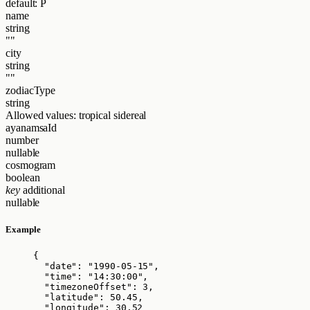
default: P
name
string
""
city
string
""
zodiacType
string
Allowed values:
tropical
sidereal
ayanamsaId
number
nullable
cosmogram
boolean
key
additional
nullable
Example
{
"date"
: 
"
1990-05-15
"
,
"time"
: 
"
14:30:00
"
,
"timezoneOffset"
: 
3
,
"latitude"
: 
50.45
,
"longitude"
: 
30.52