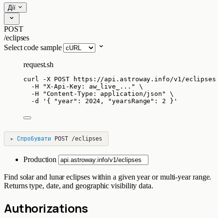
Дії
POST
/eclipses
Select code sample
request.sh
curl
-X
POST
https://api.astroway.info/v1/eclipses
-H
"
X-Api-Key: aw_live_...
"
\
-H
"
Content-Type: application/json
"
\
-d
'
{ "year": 2024, "yearsRange": 2 }
'
▸
Спробувати
POST
/eclipses
Production
Find solar and lunar eclipses within a given year or multi-year range.
Returns type, date, and geographic visibility data.
Authorizations