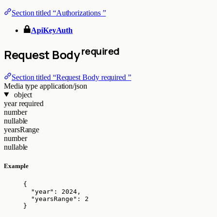
Section titled “Authorizations ”
ApiKeyAuth
required
Request Body
Section titled “Request Body required ”
Media type
application/json
object
year
required
number
nullable
yearsRange
number
nullable
Example
{
"year"
: 
2024
,
"yearsRange"
: 
2
}