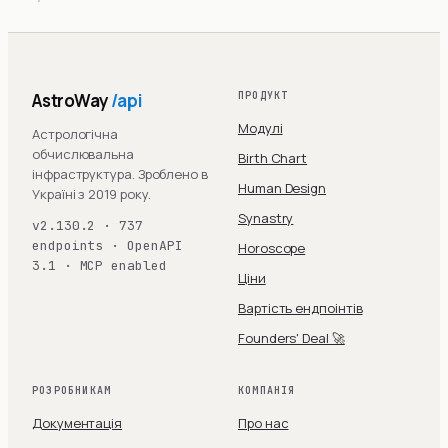
AstroWay
/api
ПРОДУКТ
Модулі
Астрологічна
обчислювальна
Birth Chart
інфраструктура. Зроблено в
Human Design
Україні з 2019 року.
Synastry
v2.130.2 · 737
endpoints · OpenAPI
Horoscope
3.1 · MCP enabled
Ціни
Вартість ендпоінтів
Founders' Deal 🚀
РОЗРОБНИКАМ
КОМПАНІЯ
Документація
Про нас