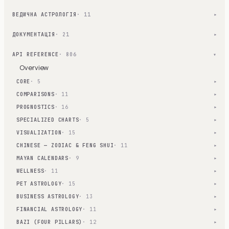
ВЕДИЧНА АСТРОЛОГІЯ
· 11
▾
ДОКУМЕНТАЦІЯ
· 21
▾
API REFERENCE
· 806
▾
Overview
CORE
· 5
▾
COMPARISONS
· 11
▾
PROGNOSTICS
· 16
▾
SPECIALIZED CHARTS
· 5
▾
VISUALIZATION
· 15
▾
CHINESE — ZODIAC & FENG SHUI
· 11
▾
MAYAN CALENDARS
· 9
▾
WELLNESS
· 11
▾
PET ASTROLOGY
· 15
▾
BUSINESS ASTROLOGY
· 13
▾
FINANCIAL ASTROLOGY
· 11
▾
BAZI (FOUR PILLARS)
· 12
▾