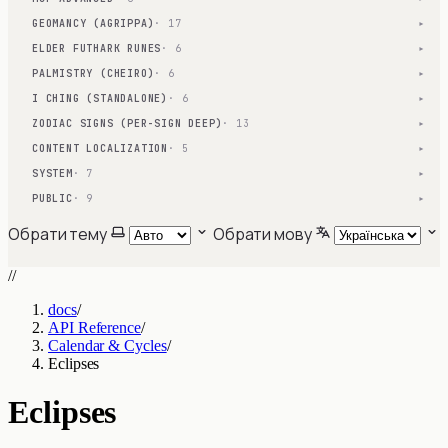
GEOMANCY (AGRIPPA)
· 17
▾
ELDER FUTHARK RUNES
· 6
▾
PALMISTRY (CHEIRO)
· 6
▾
I CHING (STANDALONE)
· 6
▾
ZODIAC SIGNS (PER-SIGN DEEP)
· 13
▾
CONTENT LOCALIZATION
· 5
▾
SYSTEM
· 7
▾
PUBLIC
· 9
▾
Обрати тему
Обрати мову
//
docs
/
API Reference
/
Calendar & Cycles
/
Eclipses
Eclipses