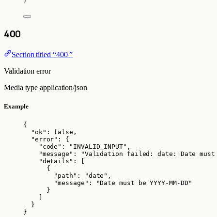
400
Section titled “400 ”
Validation error
Media type
application/json
Example
{
"ok"
: 
false
,
"error"
: {
"code"
: 
"
INVALID_INPUT
"
,
"message"
: 
"
Validation failed: date: Date must
"details"
: [
{
"path"
: 
"
date
"
,
"message"
: 
"
Date must be YYYY-MM-DD
"
}
]
}
}