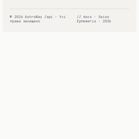
© 2026 AstroWay /api · Усі
// docs · Swiss
права захищено
Ephemeris · 2026