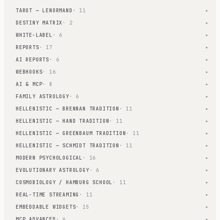
TAROT — LENORMAND
· 11
▾
DESTINY MATRIX
· 2
▾
WHITE-LABEL
· 6
▾
REPORTS
· 17
▾
AI REPORTS
· 6
▾
WEBHOOKS
· 16
▾
AI & MCP
· 8
▾
FAMILY ASTROLOGY
· 6
▾
HELLENISTIC — BRENNAN TRADITION
· 11
▾
HELLENISTIC — HAND TRADITION
· 11
▾
HELLENISTIC — GREENBAUM TRADITION
· 11
▾
HELLENISTIC — SCHMIDT TRADITION
· 11
▾
MODERN PSYCHOLOGICAL
· 16
▾
EVOLUTIONARY ASTROLOGY
· 6
▾
COSMOBIOLOGY / HAMBURG SCHOOL
· 11
▾
REAL-TIME STREAMING
· 11
▾
EMBEDDABLE WIDGETS
· 15
▾
MCP ADVANCED
· 6
▾