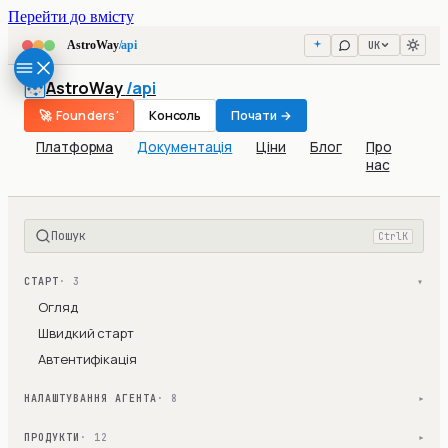
Перейти до вмісту
UK
AstroWay
/api
AstroWay
/api
🚀 Founders'
Консоль
Почати →
Платформа
Документація
Ціни
Блог
Про
нас
Пошук
Ctrl
K
СТАРТ
· 3
▾
Огляд
Швидкий старт
Автентифікація
НАЛАШТУВАННЯ АГЕНТА
· 8
▾
ПРОДУКТИ
· 12
▾