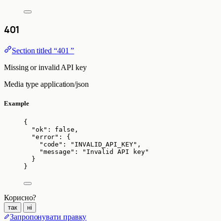
401
Section titled “401 ”
Missing or invalid API key
Media type
application/json
Example
{
"ok"
: 
false
,
"error"
: {
"code"
: 
"
INVALID_API_KEY
"
,
"message"
: 
"
Invalid API key
"
}
}
Корисно?
так
ні
Запропонувати правку