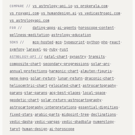
vs astrology-api.io
·
vs prokerala.com
·
COMPARE //
vs roxyapi.com
·
vs humandesign.ai
·
vs vedicastroapi.com
·
vs astrologyapi.com
dating-apps
·
ai-agents
·
horoscope-content
·
FOR //
wellness-meditation
·
astrology-education
mcp-hosted
·
mcp
·
typescript
·
python
·
php
·
react
·
SDKS //
symfony
·
laravel
·
go
·
ruby
·
rust
natal-chart
·
synastry
·
transits
·
ASTROLOGY-API //
composite-chart
·
secondary-progressions
·
solar-arc
·
annual-profections
·
harmonic-chart
·
almuten-figuris
·
gene-keys
·
solar-return
·
lunar-return
·
draconic-chart
·
heliocentric-chart
·
relocated-chart
·
astrocartography
·
parans
·
star-parans
·
acg-best-places
·
local-space
·
geodetic-chart
·
solar-return-astrocartography
·
astrocartography-interpretations
·
essential-dignities
·
fixed-stars
·
arabic-parts
·
midpoint-tree
·
declinations
·
vedic-dasha
·
vedic-vargas
·
vedic-shadbala
·
numerology
·
tarot
·
human-design
·
ai-horoscope