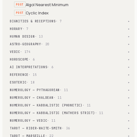
Algol Nearest Minimum
POST
Cyclic Index
POST
DIGNITIES & RECEPTIONS
· 7
▾
HORARY
· 7
▾
HUMAN DESIGN
· 13
▾
ASTRO-GEOGRAPHY
· 20
▾
VEDIC
· 174
▾
HOROSCOPE
· 6
▾
AI INTERPRETATIONS
· 6
▾
REFERENCE
· 15
▾
ESOTERIC
· 18
▾
NUMEROLOGY — PYTHAGOREAN
· 11
▾
NUMEROLOGY — CHALDEAN
· 11
▾
NUMEROLOGY — KABBALISTIC (PHONETIC)
· 11
▾
NUMEROLOGY — KABBALISTIC (MATHERS STRICT)
· 11
▾
NUMEROLOGY — VEDIC
· 11
▾
TAROT — RIDER-WAITE-SMITH
· 36
▾
TAROT — MARSEILLE
· 22
▾