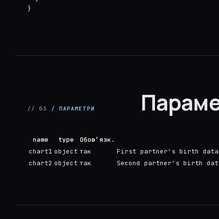
}
Параме
// 03
/ ПАРАМЕТРИ
name
type
Обов’язк.
chart1
object
так
First partner's birth data
chart2
object
так
Second partner's birth dat