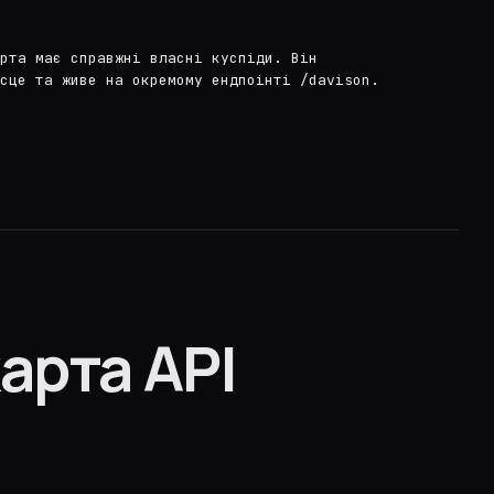
рта має справжні власні куспіди. Він
сце та живе на окремому ендпоінті /davison.
арта API