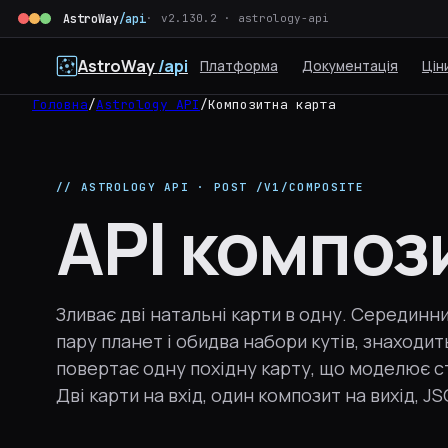
AstroWay
/api
v2.130.2 · astrology-api
AstroWay
/api
Платформа
Документація
Цін
Головна
/
Astrology API
/
Композитна карта
// ASTROLOGY API · POST /V1/COMPOSITE
API композ
Зливає дві натальні карти в одну. Серединн
пару планет і обидва набори кутів, знаходи
повертає одну похідну карту, що моделює с
Дві карти на вхід, один композит на вихід, JS