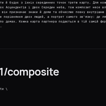
ти й будує з їхніх серединних точок третю карту. Для кож
ох Асцендентів і двох Середин неба, тож композит несе вл
 він призначає знаки й доми та обчислює повну внутрішню 
е порівняння двох людей, а портрет самого зв'язку: де л
по домах. Кожна карта партнера подається в тій самій фор
.
1/composite
te \
