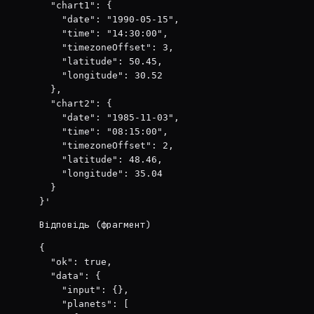
  "chart1": {

    "date": "1990-05-15",

    "time": "14:30:00",

    "timezoneOffset": 3,

    "latitude": 50.45,

    "longitude": 30.52

  },

  "chart2": {

    "date": "1985-11-03",

    "time": "08:15:00",

    "timezoneOffset": 2,

    "latitude": 48.46,

    "longitude": 35.04

  }

}'
Відповідь (фрагмент)
{

  "ok": true,

  "data": {

    "input": {},

    "planets": [
