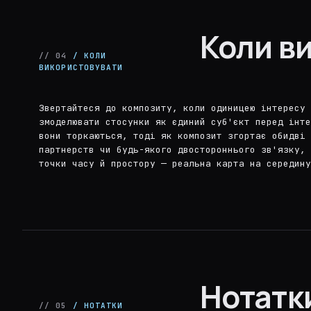
Коли в
// 04
/ КОЛИ
ВИКОРИСТОВУВАТИ
Звертайтеся до композиту, коли одиницею інтересу 
змоделювати стосунки як єдиний суб'єкт перед інте
вони торкаються, тоді як композит згортає обидві 
партнерств чи будь-якого двостороннього зв'язку, 
точки часу й простору — реальна карта на середину
Нотатк
// 05
/ НОТАТКИ