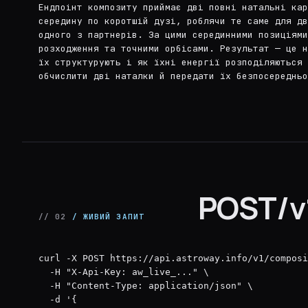
Ендпоінт композиту приймає дві повні натальні кар
середину по коротшій дузі, роблячи те саме для дв
одного з партнерів. За цими серединними позиціями
розходження та точними орбісами. Результат — це н
їх структурують і як їхні енергії розподіляються 
обчислити дві наталки й передати їх безпосередньо
POST/v
// 02
/ ЖИВИЙ ЗАПИТ
curl -X POST https://api.astroway.info/v1/composi
  -H "X-Api-Key: aw_live_..." \

  -H "Content-Type: application/json" \

  -d '{
