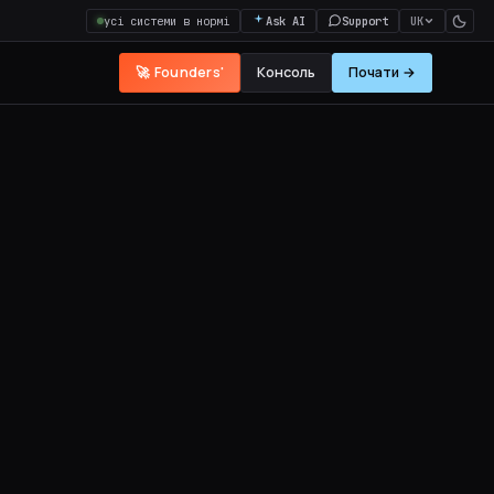
усі системи в нормі
Ask AI
Support
UK
🚀 Founders'
Консоль
Почати →