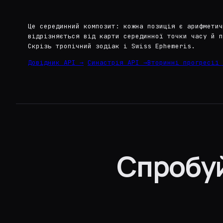
Це серединний композит: кожна позиція є арифметич
відрізняється від карти серединної точки часу й п
Скрізь тропічний зодіак і Swiss Ephemeris.
Довідник API →
Синастрія API →
Вторинні прогресії 
Спробуй