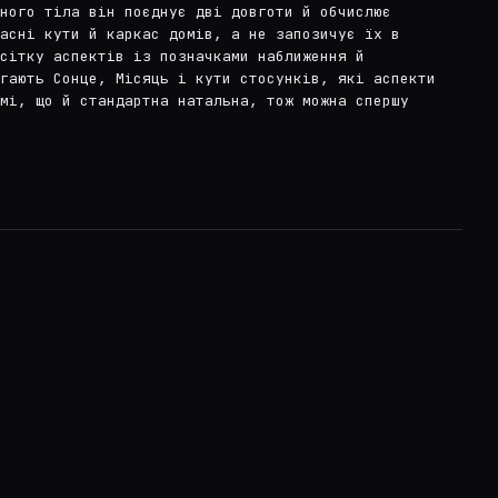
ного тіла він поєднує дві довготи й обчислює
асні кути й каркас домів, а не запозичує їх в
сітку аспектів із позначками наближення й
ягають Сонце, Місяць і кути стосунків, які аспекти
мі, що й стандартна натальна, тож можна спершу