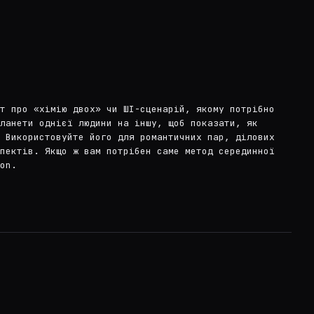
іт про «хімію двох» чи ШІ-сценарій, якому потрібно
ланети однієї людини на іншу, щоб показати, як
. Використовуйте його для романтичних пар, ділових
спектів. Якщо ж вам потрібен саме метод серединної
on.