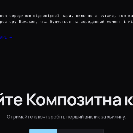
ною серединою відповідної пари, включно з кутами, тож ка
ростору Davison, яка будується на серединний момент і мі
API →
те Композитна к
Отримайте ключ і зробіть перший виклик за хвилину.