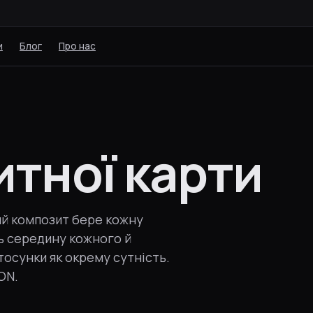
и
Блог
Про нас
итної карти
ий композит бере кожну
ть середину кожного й
тосунки як окрему сутність.
ON.