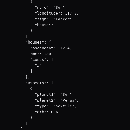
      {

        "name": "Sun",

        "longitude": 117.3,

        "sign": "Cancer",

        "house": 7

      }

    ],

    "houses": {

      "ascendant": 12.4,

      "mc": 280,

      "cusps": [

        "…"

      ]

    },

    "aspects": [

      {

        "planet1": "Sun",

        "planet2": "Venus",

        "type": "sextile",

        "orb": 0.6

      }

    ]

  }
