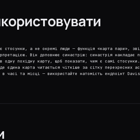
икористовувати
є стосунки, а не окремі люди — функція «карта пари», зв
рпретацією. Він доповнює синастрію: синастрія накладає п
в одну похідну карту, щоб показати, чим є самі стосунки
де єдина карта читається чіткіше за сітку перехресних а
 в часі та місці — використайте натомість ендпоінт Davis
и