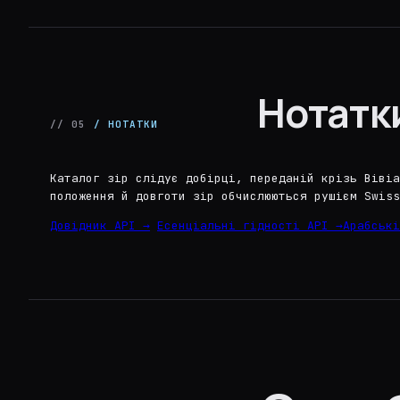
Нотатк
// 05
/ НОТАТКИ
Каталог зір слідує добірці, переданій крізь Вівіа
положення й довготи зір обчислюються рушієм Swiss
Довідник API →
Есенціальні гідності API →
Арабські