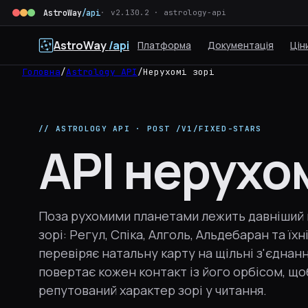
AstroWay
/api
v2.130.2 · astrology-api
AstroWay
/api
Платформа
Документація
Цін
Головна
/
Astrology API
/
Нерухомі зорі
// ASTROLOGY API · POST /V1/FIXED-STARS
API нерухо
Поза рухомими планетами лежить давніший 
зорі: Регул, Спіка, Алголь, Альдебаран та їх
перевіряє натальну карту на щільні з'єднан
повертає кожен контакт із його орбісом, що
репутований характер зорі у читання.