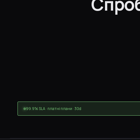
Спроб
99.9% SLA · платні плани · 30d