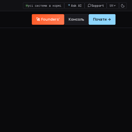
усі системи в нормі
Ask AI
Support
UK
🚀 Founders'
Консоль
Почати →