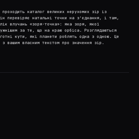
 проходить каталог великих нерухомих зір із
ін перевіряє натальні точки на з'єднання, і там,
лік влучань «зоря-точка»: яка зоря, якої
ужнішим за те, що на краю орбіса. Розглядаються
готні кути, які планети роблять одна з одною. Це
 з вашим власним текстом про значення зір.