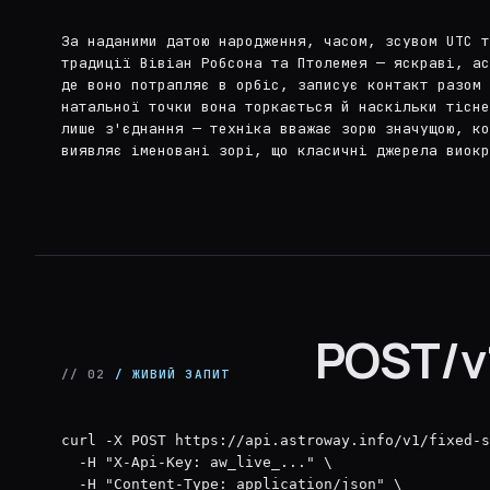
За наданими датою народження, часом, зсувом UTC т
традиції Вівіан Робсона та Птолемея — яскраві, а
де воно потрапляє в орбіс, записує контакт разом 
натальної точки вона торкається й наскільки тісне
лише з'єднання — техніка вважає зорю значущою, к
виявляє іменовані зорі, що класичні джерела виокр
POST/v1
// 02
/ ЖИВИЙ ЗАПИТ
curl -X POST https://api.astroway.info/v1/fixed-s
  -H "X-Api-Key: aw_live_..." \

  -H "Content-Type: application/json" \
