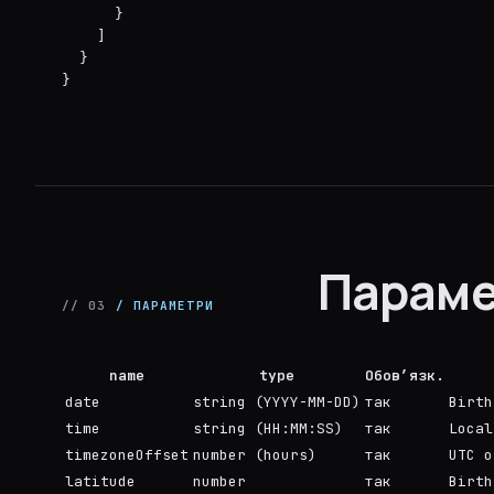
      }

    ]

  }

}
Параме
// 03
/ ПАРАМЕТРИ
name
type
Обов’язк.
date
string (YYYY-MM-DD)
так
Birth
time
string (HH:MM:SS)
так
Local
timezoneOffset
number (hours)
так
UTC o
latitude
number
так
Birth