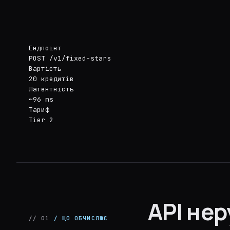
Ендпоінт
POST /v1/fixed-stars
Вартість
20 кредитів
Латентність
~96 ms
Тариф
Tier 2
API нер
// 01
/ ЩО ОБЧИСЛЮЄ