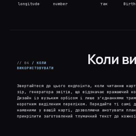
longitude
number
так
Birth
Коли в
// 04
/ КОЛИ
ВИКОРИСТОВУВАТИ
Звертайтеся до цього ендпоінта, коли читанню карт
зір, генератора звітів, що відзначає вражаючий ко
Дизайн із вузьким орбісом і лише з'єднаннями трим
коротким виділеним переліком. Передайте ті самі 
наявними у вашій карті, дозволяючи анотувати план
прикріпити заготовлений тлумачний текст до кожної