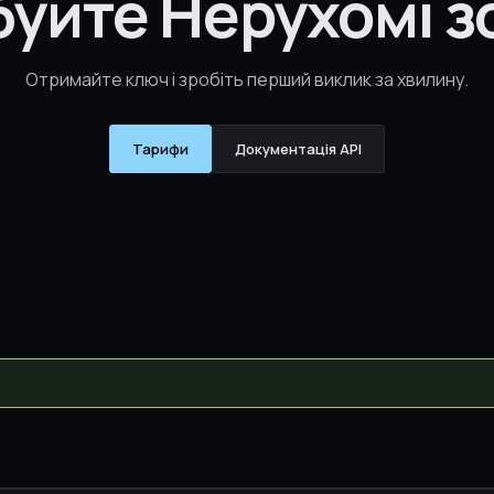
уйте Нерухомі зо
Отримайте ключ і зробіть перший виклик за хвилину.
Тарифи
Документація API