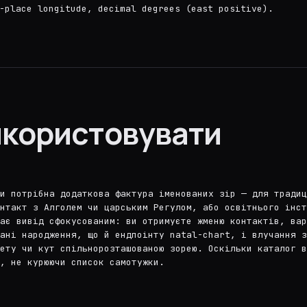
-place longitude, decimal degrees (east positive).
икористовувати
и потрібна додаткова фактура іменованих зір — для традиц
нтакт з Алголем чи царським Регулом, або освітнього інс
ає вивід сфокусованим: ви отримуєте жменю контактів, вар
дані народження, що й ендпоінту natal-chart, і влучання з
ету чи кут спільнорозташованою зорею. Оскільки каталог в
, не курюючи список самотужки.