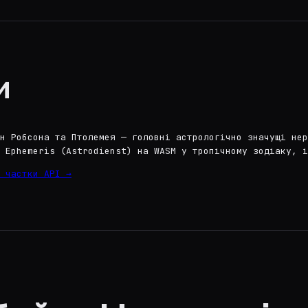
и
н Робсона та Птолемея — головні астрологічно значущі нер
 Ephemeris (Astrodienst) на WASM у тропічному зодіаку, і
 частки API →