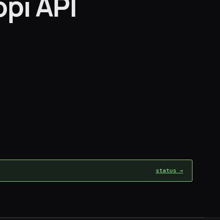
рі API
status →