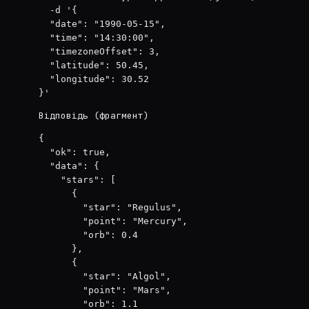
  -d '{

  "date": "1990-05-15",

  "time": "14:30:00",

  "timezoneOffset": 3,

  "latitude": 50.45,

  "longitude": 30.52

}'
Відповідь (фрагмент)
{

  "ok": true,

  "data": {

    "stars": [

      {

        "star": "Regulus",

        "point": "Mercury",

        "orb": 0.4

      },

      {

        "star": "Algol",

        "point": "Mars",

        "orb": 1.1
