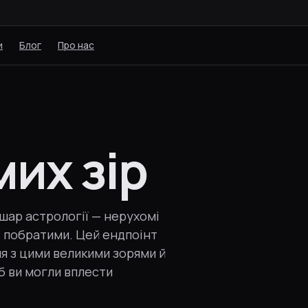
и
Блог
Про нас
мих зір
шар астрології — нерухомі
ні побратими. Цей ендпоінт
ня з цими великими зорями й
б ви могли вплести