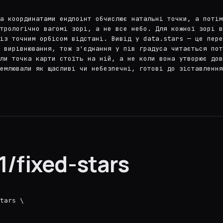
а координатами ендпоінт обчислює натальні точки, а потім
стрологічно вагомі зорі, а не все небо. Для кожної зорі в
із точним орбісом відстані. Вивід у data.stars — це пере
 вирівнювання, тож з'єднання у пів градуса читається пот
оли точка карти стоїть на ній, а не коли вона утворює дов
емлювали як щасливі чи небезпечні, готові до зіставлення
/fixed-stars
tars \
