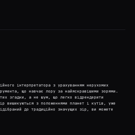
ійного інтерпретатора з урахуванням нерухомих
трумента, що навчає лору за найяскравішими зорями.
тих згадки, а не шум, що легко відрендерити
ір вишикуються з положеннями планет і кутів, уже
ідібраний до традиційно значущих зір, ви можете