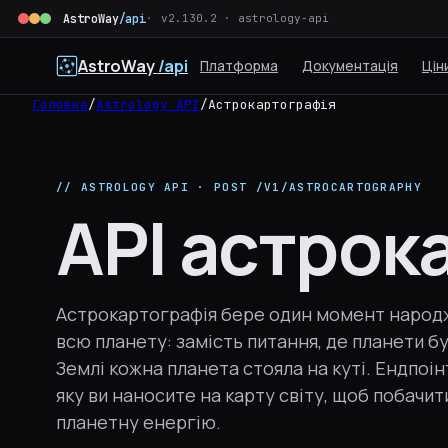
AstroWay
/api
v2.130.2 · astrology-api
AstroWay
/api
Платформа
Документація
Цін
Головна
/
Astrology API
/
Астрокартографія
// ASTROLOGY API · POST /V1/ASTROCARTOGRAPHY
API астрок
Астрокартографія бере один момент народж
всю планету: замість питання, де планети бул
Землі кожна планета стояла на куті. Ендпоін
яку ви наносите на карту світу, щоб побачит
планетну енергію.