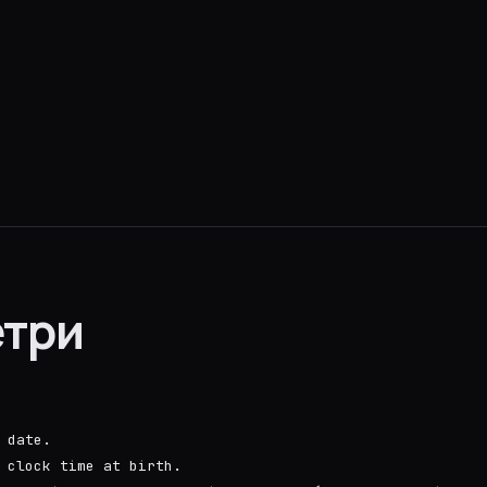
три
 date.
 clock time at birth.