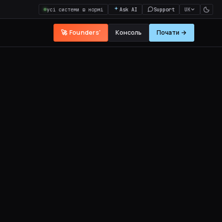
усі системи в нормі
Ask AI
Support
UK
🚀 Founders'
Консоль
Почати →