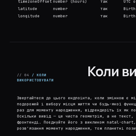
timezoneOffset
number (hours)
так
UTC o
latitude
number
так
Birth
longitude
number
так
Birth
Коли в
// 04
/ КОЛИ
ВИКОРИСТОВУВАТИ
Звертайтеся до цього ендпоінта, коли змінною є мі
подорожей і вибору місця життя чи будь-якої функ
раз для моменту народження, відрендеріть їх як по
Оскільки вивід — це чиста геометрія, а не текст,
фронтенді. Поєднуйте його з викликом natal-chart,
розв'язання моменту народження, тож планетні пози