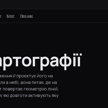
и
Блог
Про нас
артографії
ення й проєктує його на
и в небі, вона питає, де на
т повертає геометрію ліній,
и, які довготи активують яку