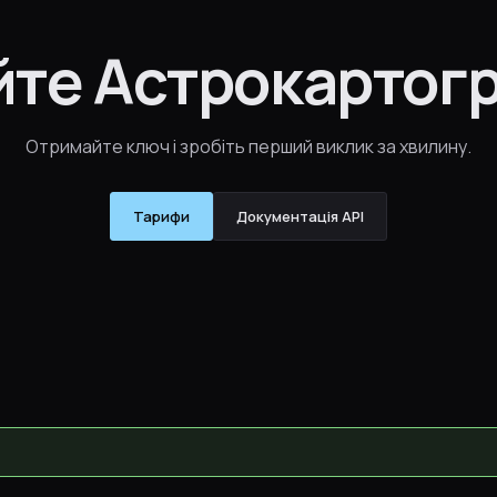
те Астрокартогр
Отримайте ключ і зробіть перший виклик за хвилину.
Тарифи
Документація API