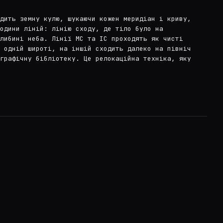
дить земну кулю, шукаючи кожен меридіан і криву,
одини ліній: лінію сходу, де тіло було на
либині неба. Лінії MC та IC проходять як чисті
 одній широті, на іншій сходить далеко на північ
графічну бібліотеку. Це релокаційна техніка, яку