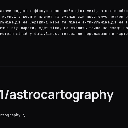
натами ендпоінт фіксує точне небо цієї миті, а потім обхо
 кожної з десяти планет та вузлів він простежує чотири р
льмінації на Середині неба та лінію антикульмінації на Г
лежні від широти, адже тіло, що сходить точно на сході на
ометрія ліній у data.lines, готова до передавання в карто
1/astrocartography
rtography \
