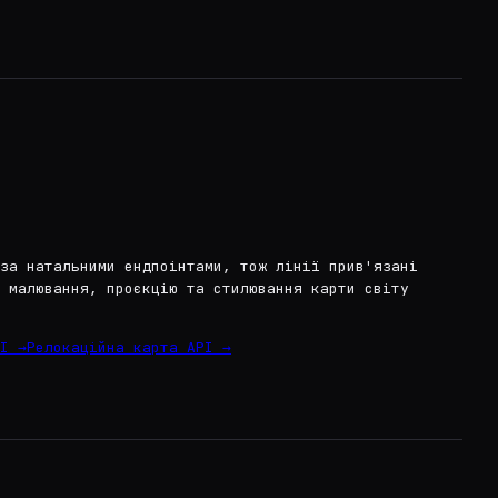
за натальними ендпоінтами, тож лінії прив'язані
 малювання, проєкцію та стилювання карти світу
I →
Релокаційна карта API →