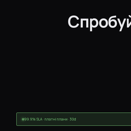
Спробуй
99.9% SLA · платні плани · 30d