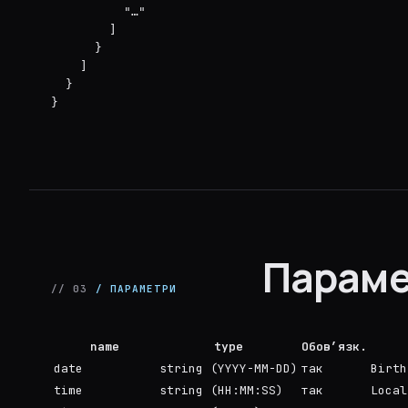
          "…"

        ]

      }

    ]

  }

}
Параме
// 03
/ ПАРАМЕТРИ
name
type
Обов’язк.
date
string (YYYY-MM-DD)
так
Birth
time
string (HH:MM:SS)
так
Local