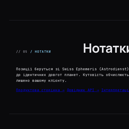
Нотатк
// 05
/ НОТАТКИ
Позиції беруться зі Swiss Ephemeris (Astrodienst)
до ідентичних довгот планет. Кутовість обчислюєть
лишено вашому клієнту.
Продуктова сторінка →
Довідник API →
Інтерпретаці