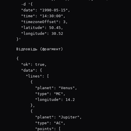
  -d '{

  "date": "1990-05-15",

  "time": "14:30:00",

  "timezoneOffset": 3,

  "latitude": 50.45,

  "longitude": 30.52

}'
Відповідь (фрагмент)
{

  "ok": true,

  "data": {

    "lines": [

      {

        "planet": "Venus",

        "type": "MC",

        "longitude": 14.2

      },

      {

        "planet": "Jupiter",

        "type": "AC",

        "points": [
