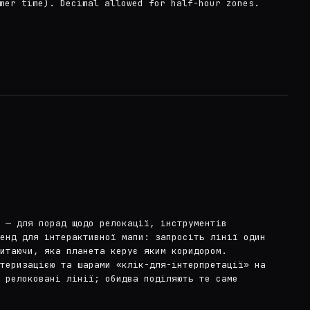
mer time). Decimal allowed for half-hour zones.
 — для порад щодо релокації, інструментів
енд для інтерактивної мапи: запросіть лінії один
итаючи, яка планета керує яким коридором.
теризацією та шарами «клік-для-інтерпретації» на
 релоковані лінії; обидва поділяють те саме