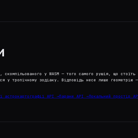
и
, скомпільованого у WASM — того самого рушія, що стоїть 
ся у тропічному зодіаку. Відповідь несе лише геометрію —
ї астрокартографії API →
Парани API →
Локальний простір AP