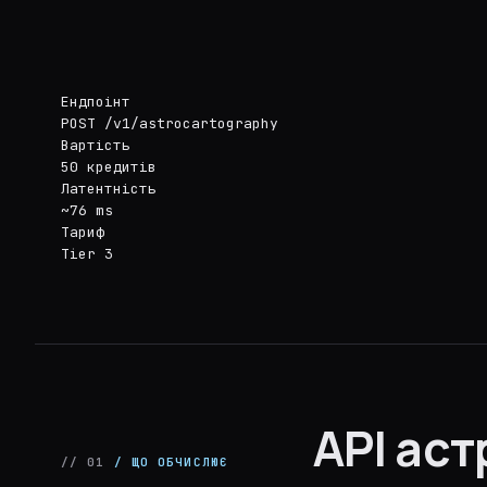
Ендпоінт
POST /v1/astrocartography
Вартість
50 кредитів
Латентність
~76 ms
Тариф
Tier 3
API аст
// 01
/ ЩО ОБЧИСЛЮЄ