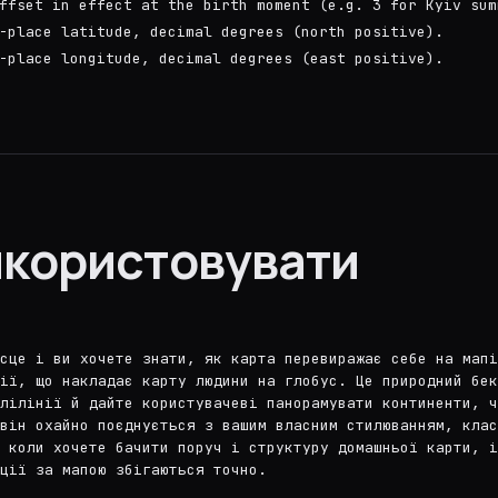
ffset in effect at the birth moment (e.g. 3 for Kyiv sum
-place latitude, decimal degrees (north positive).
-place longitude, decimal degrees (east positive).
икористовувати
сце і ви хочете знати, як карта перевиражає себе на мапі
ції, що накладає карту людини на глобус. Це природний бек
лілінії й дайте користувачеві панорамувати континенти, ч
 він охайно поєднується з вашим власним стилюванням, клас
 коли хочете бачити поруч і структуру домашньої карти, і
ції за мапою збігаються точно.