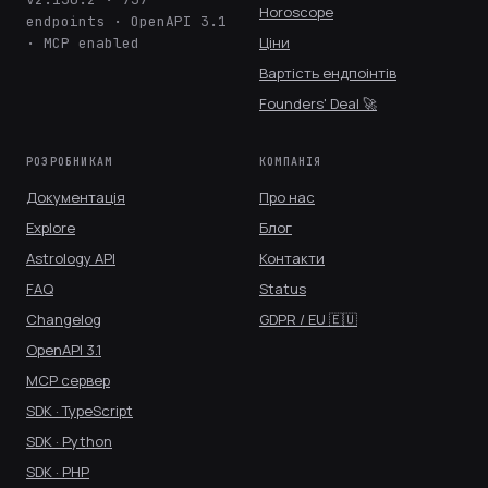
Horoscope
endpoints · OpenAPI 3.1
Ціни
· MCP enabled
Вартість ендпоінтів
Founders' Deal 🚀
РОЗРОБНИКАМ
КОМПАНІЯ
Документація
Про нас
Explore
Блог
Astrology API
Контакти
FAQ
Status
Changelog
GDPR / EU 🇪🇺
OpenAPI 3.1
MCP сервер
SDK · TypeScript
SDK · Python
SDK · PHP