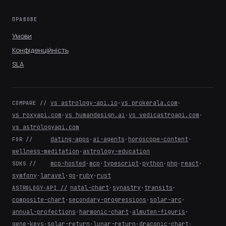
ПРАВОВЕ
Умови
Конфіденційність
SLA
vs astrology-api.io
·
vs prokerala.com
·
COMPARE //
vs roxyapi.com
·
vs humandesign.ai
·
vs vedicastroapi.com
·
vs astrologyapi.com
dating-apps
·
ai-agents
·
horoscope-content
·
FOR //
wellness-meditation
·
astrology-education
mcp-hosted
·
mcp
·
typescript
·
python
·
php
·
react
·
SDKS //
symfony
·
laravel
·
go
·
ruby
·
rust
natal-chart
·
synastry
·
transits
·
ASTROLOGY-API //
composite-chart
·
secondary-progressions
·
solar-arc
·
annual-profections
·
harmonic-chart
·
almuten-figuris
·
gene-keys
·
solar-return
·
lunar-return
·
draconic-chart
·