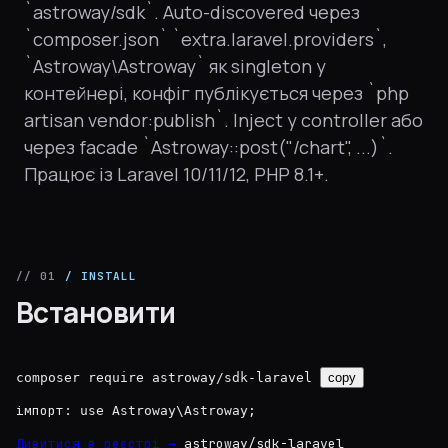
`astroway/sdk`. Auto-discovered через
`composer.json` `extra.laravel.providers`,
`Astroway\Astroway` як singleton у
контейнері, конфіг публікується через `php
artisan vendor:publish`. Inject у controller або
через facade `Astroway::post("/chart", ...)`.
Працює із Laravel 10/11/12, PHP 8.1+.
// 01
/ INSTALL
Встановити
composer require astroway/sdk-laravel
copy
імпорт:
use Astroway\Astroway;
Дивитися в реєстрі →
astroway/sdk-laravel