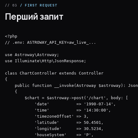
// 03
/ FIRST REQUEST
Перший запит
<?php

// .env: ASTROWAY_API_KEY=aw_live_...

use Astroway\Astroway;

use Illuminate\Http\JsonResponse;

class ChartController extends Controller

{

    public function __invoke(Astroway $astroway): Json
    {

        $chart = $astroway->post('/chart', body: [

            'date'           => '1990-07-14',

            'time'           => '14:30:00',

            'timezoneOffset' => 3,

            'latitude'       => 50.4501,

            'longitude'      => 30.5234,

            'houseSystem'    => 'P',
