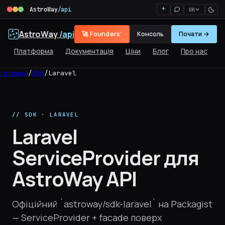
AstroWay
/api
UK
AstroWay
/api
🚀 Founders'
Консоль
Почати →
Платформа
Документація
Ціни
Блог
Про нас
головна
/
SDK
/
Laravel
// SDK · LARAVEL
Laravel
ServiceProvider для
AstroWay API
Офіційний `astroway/sdk-laravel` на Packagist
— ServiceProvider + facade поверх