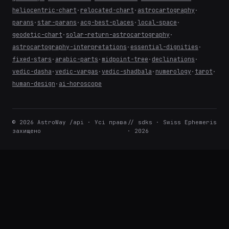
heliocentric-chart
·
relocated-chart
·
astrocartography
·
parans
·
star-parans
·
acg-best-places
·
local-space
·
geodetic-chart
·
solar-return-astrocartography
·
astrocartography-interpretations
·
essential-dignities
·
fixed-stars
·
arabic-parts
·
midpoint-tree
·
declinations
·
vedic-dasha
·
vedic-vargas
·
vedic-shadbala
·
numerology
·
tarot
·
human-design
·
ai-horoscope
© 2026 AstroWay /api · Усі права
// sdks · Swiss Ephemeris
захищено
· 2026