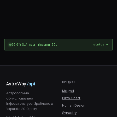
99.9% SLA · платні плани · 30d
status →
ПРОДУКТ
AstroWay
/api
Модулі
Астрологічна
Birth Chart
обчислювальна
інфраструктура. Зроблено в
Human Design
Україні з 2019 року.
Synastry
v2.130.2 · 737