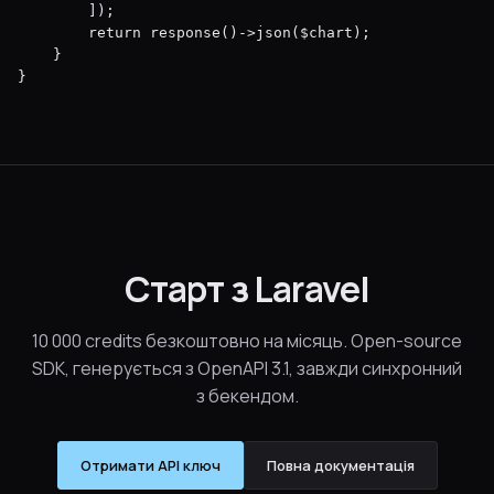
        ]);

        return response()->json($chart);

    }

}
Старт з Laravel
10 000 credits безкоштовно на місяць. Open-source
SDK, генерується з OpenAPI 3.1, завжди синхронний
з бекендом.
Отримати API ключ
Повна документація