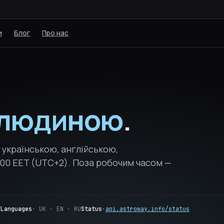
и
Блог
Про нас
людиною
.
 українською, англійською,
:00 EET (UTC+2). Поза робочим часом —
T
Languages
· UK · EN · RU
Status
·
api.astroway.info/status