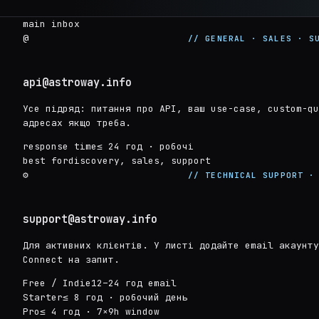
main inbox
@
// GENERAL · SALES · S
api@astroway.info
Усе підряд: питання про API, ваш use-case, custom-qu
адресах якщо треба.
response time
≤ 24 год · робочі
best for
discovery, sales, support
⚙
// TECHNICAL SUPPORT ·
support@astroway.info
Для активних клієнтів. У листі додайте email акаунт
Connect на запит.
Free / Indie
12–24 год email
Starter
≤ 8 год · робочий день
Pro
≤ 4 год · 7×9h window