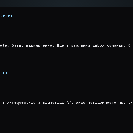
UPPORT
ote, баги, відключення. Йде в реальний inbox команди. Сп
 SLA
у і
з відповіді API якщо повідомляєте про ін
x-request-id