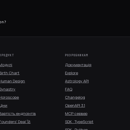
on?
ПРОДУКТ
РОЗРОБНИКАМ
Модулі
Документація
Birth Chart
Explore
Human Design
Astrology API
Synastry
FAQ
Horoscope
Changelog
Ціни
OpenAPI 3.1
Вартість ендпоінтів
MCP сервер
Founders' Deal 🚀
SDK · TypeScript
SDK · Python