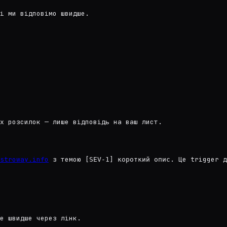
і ми відповімо швидше.
х розсилок — лише відповідь на ваш лист.
stroway.info
з темою
. Це trigger д
[SEV-1] короткий опис
е швидше через лінк.