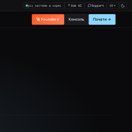
усі системи в нормі
Ask AI
Support
UK
🚀 Founders'
Консоль
Почати →