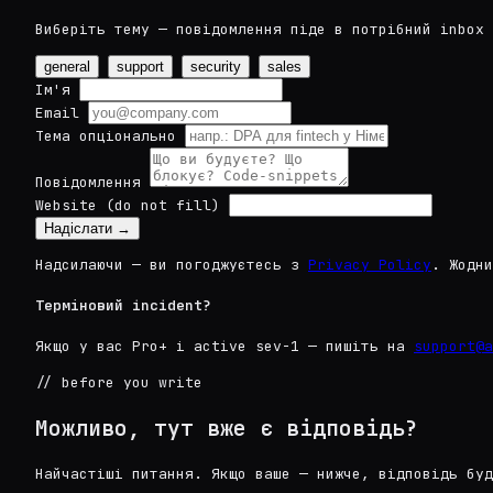
Виберіть тему — повідомлення піде в потрібний inbox 
general
support
security
sales
Ім'я
Email
Тема
опціонально
Повідомлення
Website (do not fill)
Надіслати →
Надсилаючи — ви погоджуєтесь з
Privacy Policy
. Жодни
Терміновий incident?
Якщо у вас Pro+ і active sev-1 — пишіть на
support@a
// before you write
Можливо, тут вже є відповідь?
Найчастіші питання. Якщо ваше — нижче, відповідь буд