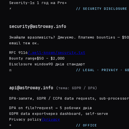
Severity-1
≤ 1 год на Pro+
⚡
// SECURITY DISCLOSURE
security@astroway.info
Знайшли вразливість? Дякуємо. Платимо bounties — $50
email теж ок.
RFC 9116
/.well-known/security.txt
Bounty range
$50 – $2,000
Disclosure window
90 днів стандарт
⚖
// LEGAL · PRIVACY · G
api@astroway.info
(тема: GDPR / DPA)
DPA-запити, GDPR / CCPA data requests, sub-processor
DPA on file?
request → 5 робочих днів
GDPR data export
через dashboard, self-serve
Privacy policy
/privacy
⌖
// OFFICE