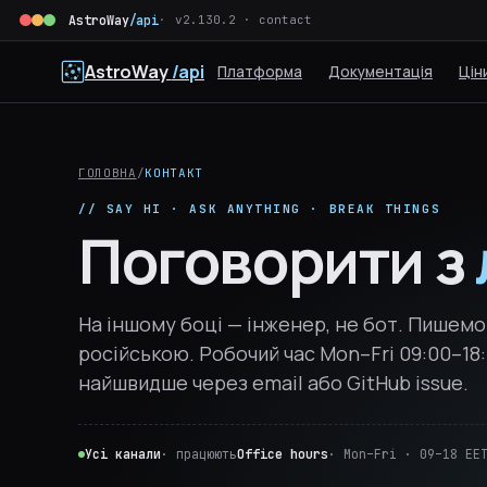
AstroWay
/api
v2.130.2 · contact
AstroWay
/api
Платформа
Документація
Цін
ГОЛОВНА
/
КОНТАКТ
// SAY HI · ASK ANYTHING · BREAK THINGS
Поговорити з
На іншому боці — інженер, не бот. Пишемо
російською. Робочий час Mon–Fri 09:00–18
найшвидше через email або GitHub issue.
Усі канали
· працюють
Office hours
· Mon–Fri · 09–18 EE