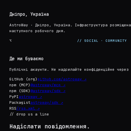
Дніпро, Україна
AstroWay · Дніпро, Україна. Інфраструктура розміщена
наступного робочого дня.
⌥
// SOCIAL · COMMUNITY
Де ми буваємо
Публічні акаунти. Не надсилайте конфіденційне через 
GitHub (org)
github.com/astroway ↗
npm (MCP)
@astroway/mcp ↗
npm (SDK)
@astroway/sdk ↗
PyPI
astroway ↗
Packagist
astroway/sdk ↗
RSS
/rss.xml ↗
// drop us a line
Надіслати повідомлення.