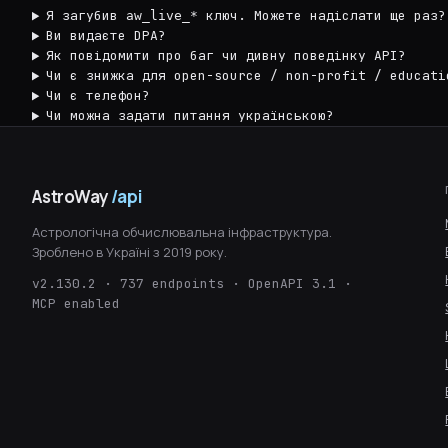
Я загубив
ключ. Можете надіслати ще раз?
aw_live_*
Ви видаєте DPA?
Як повідомити про баг чи дивну поведінку API?
Чи є знижка для open-source / non-profit / educati
Чи є телефон?
Чи можна задати питання українською?
AstroWay
/api
Астрологічна обчислювальна інфраструктура.
Зроблено в Україні з 2019 року.
v2.130.2 · 737 endpoints · OpenAPI 3.1 ·
MCP enabled