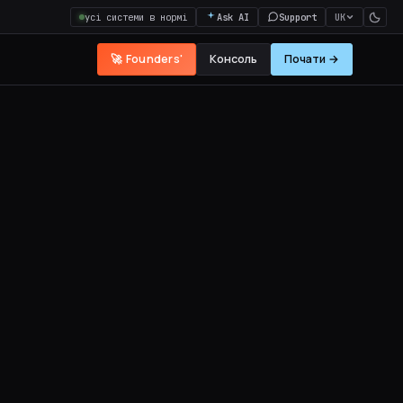
усі системи в нормі
Ask AI
Support
UK
🚀 Founders'
Консоль
Почати →