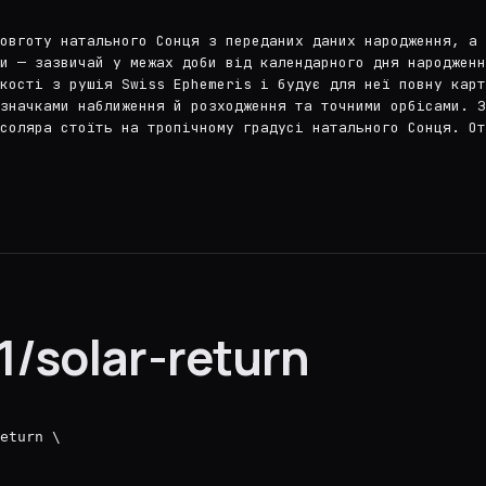
овготу натального Сонця з переданих даних народження, а 
и — зазвичай у межах доби від календарного дня народженн
кості з рушія Swiss Ephemeris і будує для неї повну карт
значками наближення й розходження та точними орбісами. З
соляра стоїть на тропічному градусі натального Сонця. От
/solar-return
eturn \
