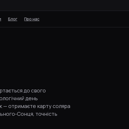
и
Блог
Про нас
ертається до свого
ологічний день
к — отримаєте карту соляра
льного-Сонця, точність