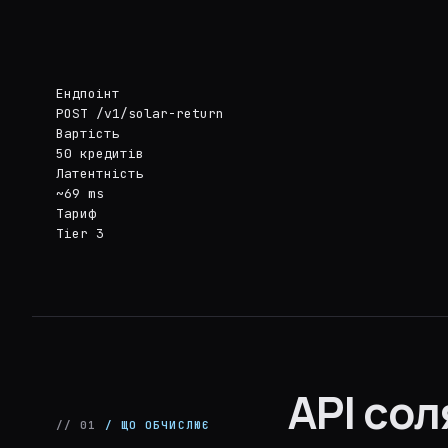
Ендпоінт
POST /v1/solar-return
Вартість
50 кредитів
Латентність
~69 ms
Тариф
Tier 3
API сол
// 01
/ ЩО ОБЧИСЛЮЄ