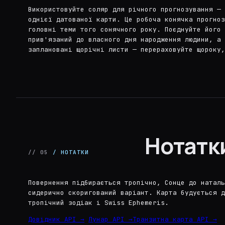
Використовуйте соляр для річного прогнозування — 
однієї датованої карти. Це робоча конячка прогноз
головні теми того сонячного року. Поєднуйте його 
прив'язаний до власного дня народження людини, а 
заплановані щорічні листи — перераховуйте щороку,
Нотатк
// 05
/ НОТАТКИ
Повернення підбирається тропічно, Сонце до наталь
сидерично скоригований варіант. Карта будується д
тропічний зодіак і Swiss Ephemeris.
Довідник API →
Лунар API →
Транзитна карта API →