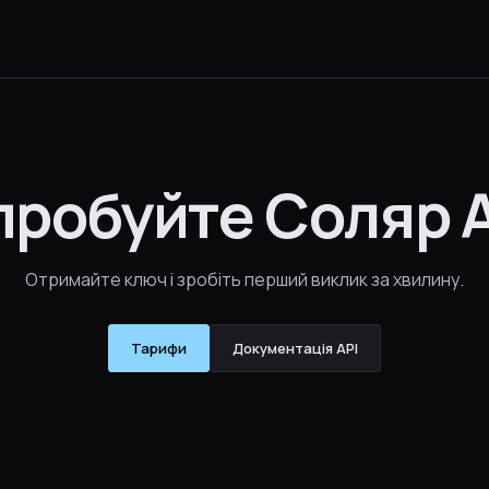
пробуйте Соляр A
Отримайте ключ і зробіть перший виклик за хвилину.
Тарифи
Документація API