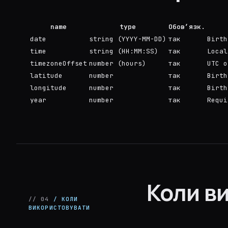
name
type
Обов’язк.
date
string (YYYY-MM-DD)
так
Birth
time
string (HH:MM:SS)
так
Local
timezoneOffset
number (hours)
так
UTC o
latitude
number
так
Birth
longitude
number
так
Birth
year
number
так
Requi
Коли в
// 04
/ КОЛИ
ВИКОРИСТОВУВАТИ