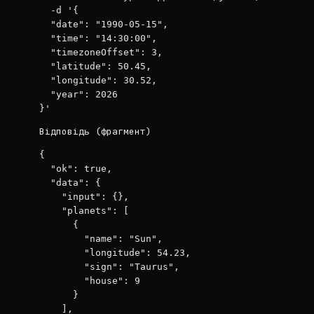
  -d '{

  "date": "1990-05-15",

  "time": "14:30:00",

  "timezoneOffset": 3,

  "latitude": 50.45,

  "longitude": 30.52,

  "year": 2026

}'
Відповідь (фрагмент)
{

  "ok": true,

  "data": {

    "input": {},

    "planets": [

      {

        "name": "Sun",

        "longitude": 54.23,

        "sign": "Taurus",

        "house": 9

      }

    ],
