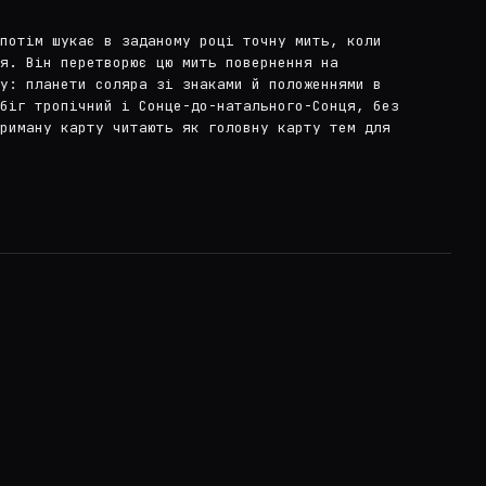
потім шукає в заданому році точну мить, коли
я. Він перетворює цю мить повернення на
у: планети соляра зі знаками й положеннями в
біг тропічний і Сонце-до-натального-Сонця, без
риману карту читають як головну карту тем для