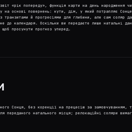
звіт «рік попереду», функція карти на день народження ч
у на основі повернень: кути, дім, у який потрапляє Сонце
з транзитами й прогресіями для глибини, але сам соляр да
не до календаря. Оскільки ви передаєте лише натальні дан
 щоб просунути прогноз уперед.
и
ного Сонця, без корекції на прецесію за замовчуванням, 
ля переданого натального місця; релокаційні соляри вимаг