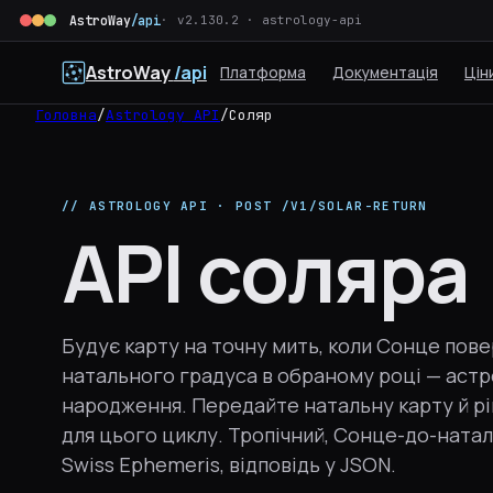
AstroWay
/api
v2.130.2 · astrology-api
AstroWay
/api
Платформа
Документація
Цін
Головна
/
Astrology API
/
Соляр
// ASTROLOGY API · POST /V1/SOLAR-RETURN
API соляра
Будує карту на точну мить, коли Сонце пов
натального градуса в обраному році — астр
народження. Передайте натальну карту й рі
для цього циклу. Тропічний, Сонце-до-ната
Swiss Ephemeris, відповідь у JSON.