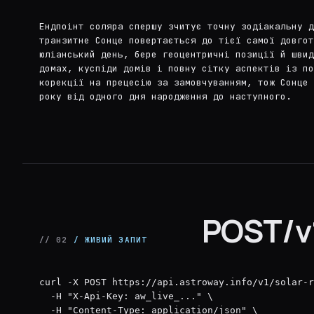
Ендпоінт соляра спершу зчитує точну зодіакальну д
транзитне Сонце повертається до тієї самої довгот
юліанський день, бере геоцентричні позиції й швид
домах, куспіди домів і повну сітку аспектів із по
корекції на прецесію за замовчуванням, тож Сонце 
року від одного дня народження до наступного.
POST/v1
// 02
/ ЖИВИЙ ЗАПИТ
curl -X POST https://api.astroway.info/v1/solar-r
  -H "X-Api-Key: aw_live_..." \

  -H "Content-Type: application/json" \
