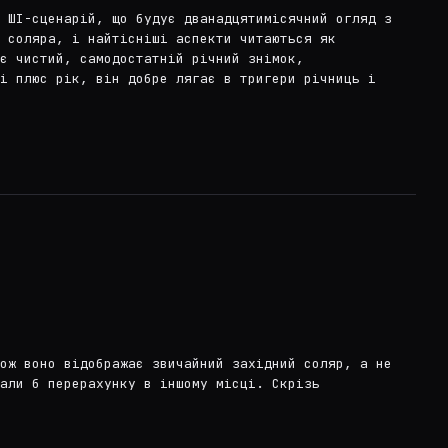
и ШІ-сценарій, що будує дванадцятимісячний огляд з
 соляра, і найтісніші аспекти читаються як
є чистий, самодостатній річний знімок,
і плюс рік, він добре лягає в тригери річниць і
тож воно відображає звичайний західний соляр, а не
али б перерахунку в іншому місці. Скрізь