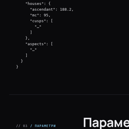
    "houses": {

      "ascendant": 188.2,

      "mc": 95,

      "cusps": [

        "…"

      ]

    },

    "aspects": [

      "…"

    ]

  }

}
Параме
// 03
/ ПАРАМЕТРИ