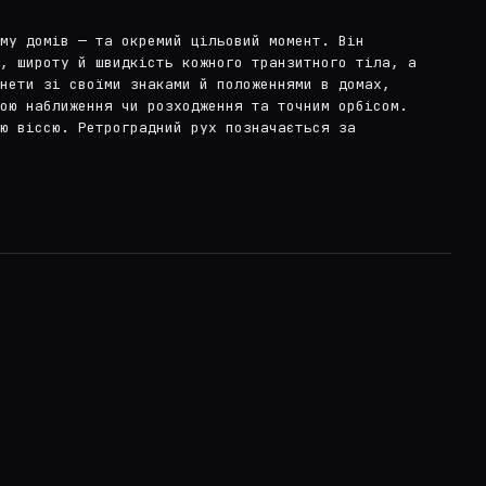
му домів — та окремий цільовий момент. Він
, широту й швидкість кожного транзитного тіла, а
нети зі своїми знаками й положеннями в домах,
ою наближення чи розходження та точним орбісом.
ю віссю. Ретроградний рух позначається за