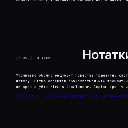
Нотатк
// 05
/ НОТАТКИ
Уточнюємо обсяг: ендпоінт повертає транзитну карт
наталу. Сітка аспектів обчислюється між транзитни
використовуйте /transit-calendar. Скрізь тропічни
Довідник API →
Вторинні прогресії API →
Щоденний г