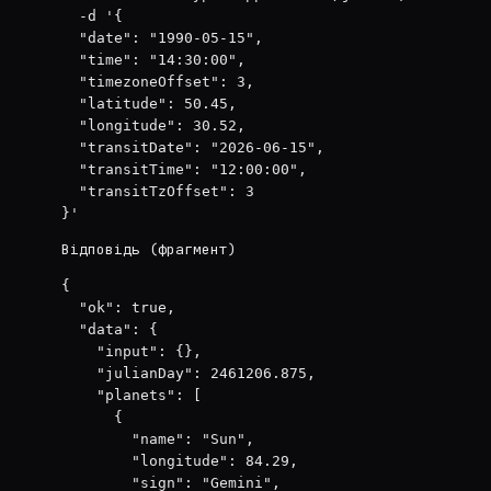
  -d '{

  "date": "1990-05-15",

  "time": "14:30:00",

  "timezoneOffset": 3,

  "latitude": 50.45,

  "longitude": 30.52,

  "transitDate": "2026-06-15",

  "transitTime": "12:00:00",

  "transitTzOffset": 3

}'
Відповідь (фрагмент)
{

  "ok": true,

  "data": {

    "input": {},

    "julianDay": 2461206.875,

    "planets": [

      {

        "name": "Sun",

        "longitude": 84.29,

        "sign": "Gemini",
