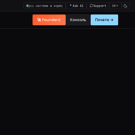
усі системи в нормі
Ask AI
Support
UK
🚀 Founders'
Консоль
Почати →