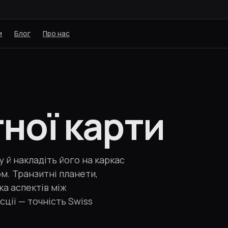
и
Блог
Про нас
тної карти
у й накладіть його на каркас
м. Транзитні планети,
тка аспектів між
сції — точність Swiss