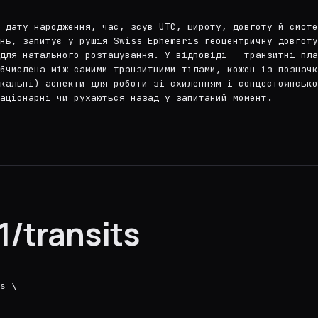
 дату народження, час, зсув UTC, широту, довготу й систе
ень, запитує у рушія Swiss Ephemeris геоцентричну довготу
для натального розташування. У відповіді — транзитні пла
бчислена між самими транзитними тілами, кожен із позначк
кальні) аспекти для роботи зі схиленням і сонцестоянсько
аціонарні чи рухаються назад у запитаний момент.
/transits
s \
