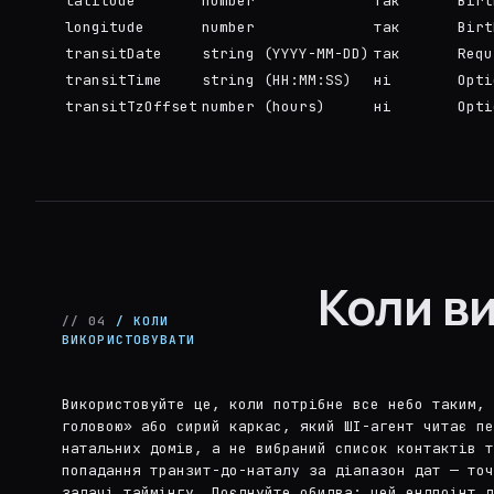
latitude
number
так
Birt
longitude
number
так
Birt
transitDate
string (YYYY-MM-DD)
так
Requ
transitTime
string (HH:MM:SS)
ні
Opti
transitTzOffset
number (hours)
ні
Opti
Коли в
// 04
/ КОЛИ
ВИКОРИСТОВУВАТИ
Використовуйте це, коли потрібне все небо таким,
головою» або сирий каркас, який ШІ-агент читає пе
натальних домів, а не вибраний список контактів 
попадання транзит-до-наталу за діапазон дат — точ
задачі таймінгу. Поєднуйте обидва: цей ендпоінт д