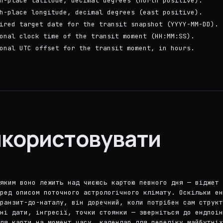
h-place latitude, decimal degrees (north positive).
h-place longitude, decimal degrees (east positive).
ired target date for the transit snapshot (YYYY-MM-DD).
onal clock time of the transit moment (HH:MM:SS).
onal UTC offset for the transit moment, in hours.
икористовувати
 яким воно лежить над чиєюсь картою певного дня — віджет 
ред описом поточного астрологічного клімату. Оскільки ен
транзит-до-наталу, він доречний, коли потрібен сам структ
ні дати, інгресії, точки стоянки — зверніться до ендпоін
ля карти на момент часу, календар для переліку майбутніх