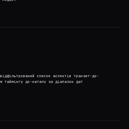
відфільтрований список аспектів транзит-до-
я таймінгу до-наталу за діапазон дат