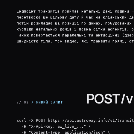
Ендпоінт транзитів приймає натальні дані людини —
перетворює цю цільову дату й час на юліанський д
потім розкладає ці позиції по домах, побудованих 
куспіди натальних домів і повна сітка аспектів, о
Також повертаються паралельні та антисційні (дзер
швидкістю тіла, тож видно, які транзити прямі, ст
POST/v1
// 02
/ ЖИВИЙ ЗАПИТ
curl -X POST https://api.astroway.info/v1/transit
  -H "X-Api-Key: aw_live_..." \

  -H "Content-Type: application/json" \
