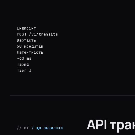
Ендпоінт
POST /v1/transits
Вартість
50 кредитів
Латентність
~60 ms
Тариф
Tier 3
API тра
// 01
/ ЩО ОБЧИСЛЮЄ