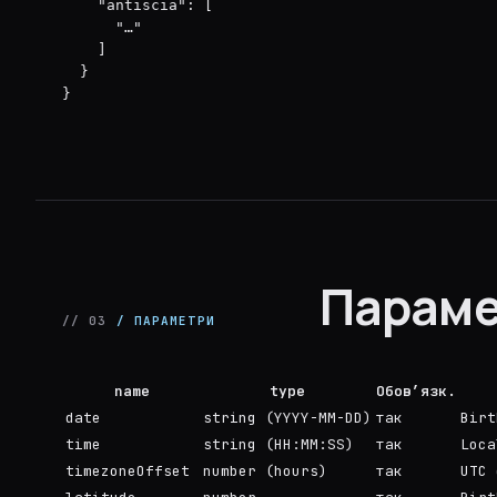
    "antiscia": [

      "…"

    ]

  }

}
Параме
// 03
/ ПАРАМЕТРИ
name
type
Обов’язк.
date
string (YYYY-MM-DD)
так
Birt
time
string (HH:MM:SS)
так
Loca
timezoneOffset
number (hours)
так
UTC 