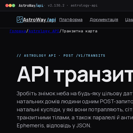
AstroWay
/api
v2.130.2 · astrology-api
AstroWay
/api
Платформа
Документація
Цін
Головна
/
Astrology API
/
Транзитна карта
// ASTROLOGY API · POST /V1/TRANSITS
API транзи
Зробіть знімок неба на будь-яку цільову дат
натальних домів людини одним POST-запито
натальні куспіди, у які вони потрапляють, сі
транзитними тілами, а також паралелі й анти
Ephemeris, відповідь у JSON.