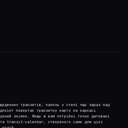
щоденних транзитів, панель у стилі «що зараз над
дпоінт повертає транзитну карту на каркасі
урний знімок. Якщо ж вам потрібні точно датовані
та transit-calendar, створеного саме для цієї
 подій.