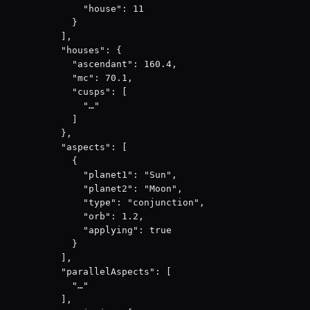
        "house": 11

      }

    ],

    "houses": {

      "ascendant": 160.4,

      "mc": 70.1,

      "cusps": [

        "…"

      ]

    },

    "aspects": [

      {

        "planet1": "Sun",

        "planet2": "Moon",

        "type": "conjunction",

        "orb": 1.2,

        "applying": true

      }

    ],

    "parallelAspects": [

      "…"

    ],
