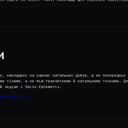
и
у, накладену на каркас натальних домів, а не попередньо 
ми тілами, а не між транзитними й натальними точками. Дл
й зодіак і Swiss Ephemeris.
ороскоп API →