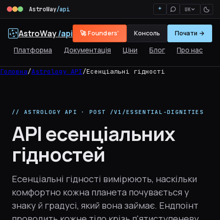
AstroWay
/api
UK
AstroWay
/api
🚀 Founders'
Консоль
Почати →
Платформа
Документація
Ціни
Блог
Про нас
Головна
/
Astrology API
/
Есенціальні гідності
// ASTROLOGY API · POST /V1/ESSENTIAL-DIGNITIES
API есенціальних
гідностей
Есенціальні гідності вимірюють, наскільки
комфортно кожна планета почувається у
знаку й градусі, який вона займає. Ендпоінт
проводить кожне тіло крізь п'ятиступеневу