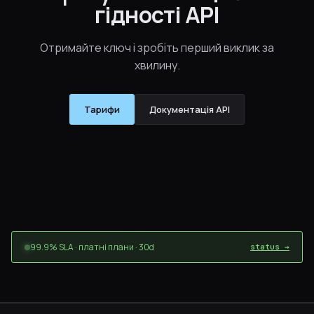
гідності API
Отримайте ключ і зробіть перший виклик за
хвилину.
Тарифи
Документація API
99.9% SLA · платні плани · 30d
status →