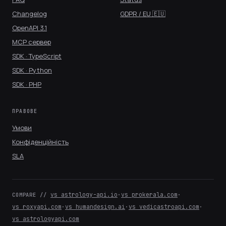
Changelog
GDPR / EU 🇪🇺
OpenAPI 3.1
MCP сервер
SDK · TypeScript
SDK · Python
SDK · PHP
ПРАВОВЕ
Умови
Конфіденційність
SLA
vs astrology-api.io
·
vs prokerala.com
·
COMPARE //
vs roxyapi.com
·
vs humandesign.ai
·
vs vedicastroapi.com
·
vs astrologyapi.com