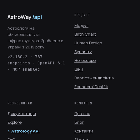
ПРОДУКТ
AstroWay
/api
Модулі
Астрологічна
Birth Chart
обчислювальна
інфраструктура. Зроблено в
Human Design
Україні з 2019 року.
Synastry
v2.130.2 · 737
Horoscope
endpoints · OpenAPI 3.1
Ціни
· MCP enabled
Вартість ендпоінтів
Founders' Deal 🚀
РОЗРОБНИКАМ
КОМПАНІЯ
Документація
Про нас
Explore
Блог
Astrology API
Контакти
FAQ
Status