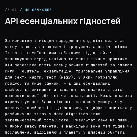
// 01
/ ЩО ОБЧИСЛЮЄ
API есенціальних гідностей
За моментом і місцем народження ендпоінт визначає
кожну планету за знаком і градусом, а потім оцінює
її за птолемеївськими таблицями гідностей, які
успадкувала середньовічна та елліністична практика.
Він перевіряє п'ять есенціальних гідностей за спадом
сили — обитель, екзальтацію, тригональне управління
для секти карти, терм (межу), у який потрапляє
градус, та лице (декан) — і дві есенціальні
слабкості, вигнання й падіння, де планета стоїть
навпроти своєї обителі чи екзальтації. Кожна планета
отримує умовні бали гідності за кожну умову, яку
виконує, слабкості віднімаються, а цифри зводяться у
розбивку по тілах у data.dignities плюс
загальносхемний totalScore. Результат каже не лише,
у якому знаку планета, а наскільки вона там гідна чи
послаблена, відрізняючи планету у власній обителі