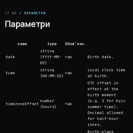
// 03
/ ПАРАМЕТРИ
Параметри
name
type
Обов’язк.
string
date
(YYYY-MM-
так
Birth date.
DD)
string
Local clock time
time
так
(HH:MM:SS)
at birth.
UTC offset in
effect at the
birth moment
number
(e.g. 3 for Kyiv
timezoneOffset
так
(hours)
summer time).
Decimal allowed
for half-hour
zones.
Birth-place