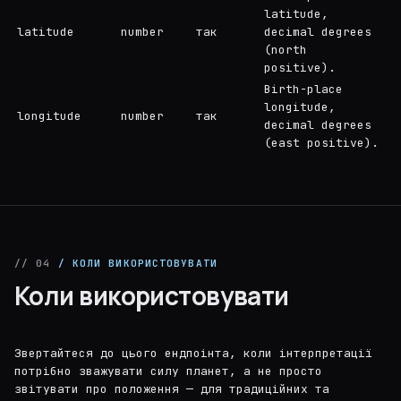
latitude,
latitude
number
так
decimal degrees
(north
positive).
Birth-place
longitude,
longitude
number
так
decimal degrees
(east positive).
// 04
/ КОЛИ ВИКОРИСТОВУВАТИ
Коли використовувати
Звертайтеся до цього ендпоінта, коли інтерпретації
потрібно зважувати силу планет, а не просто
звітувати про положення — для традиційних та