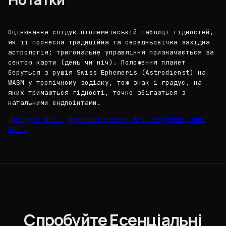
Оцінювання слідує птолемеївській таблиці гідностей,
як її пронесла традиційна та середньовічна західна
астрологія; тригональне управління призначається за
сектою карти (день чи ніч). Положення планет
беруться з рушія Swiss Ephemeris (Astrodienst) на
WASM у тропічному зодіаку, тож знак і градус, на
яких тримаються гідності, точно збігаються з
натальними ендпоінтами.
Довідник API →
Арабські частки API →
Нерухомі зорі
API →
Спробуйте Есенціальні