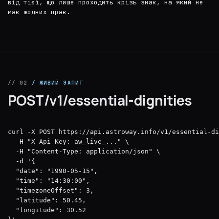
від тієї, що лише проходить крізь знак, на який не
має жодних прав.
// 02
/ ЖИВИЙ ЗАПИТ
POST/v1/essential-dignities
curl -X POST https://api.astroway.info/v1/essential-di
  -H "X-Api-Key: aw_live_..." \

  -H "Content-Type: application/json" \

  -d '{

  "date": "1990-05-15",

  "time": "14:30:00",

  "timezoneOffset": 3,

  "latitude": 50.45,

  "longitude": 30.52
