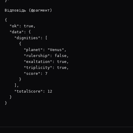
}'
Відповідь (фрагмент)
{

  "ok": true,

  "data": {

    "dignities": [

      {

        "planet": "Venus",

        "rulership": false,

        "exaltation": true,

        "triplicity": true,

        "score": 7

      }

    ],

    "totalScore": 12

  }

}