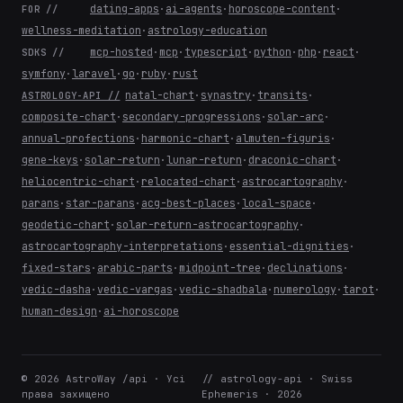
dating-apps
·
ai-agents
·
horoscope-content
·
FOR //
wellness-meditation
·
astrology-education
mcp-hosted
·
mcp
·
typescript
·
python
·
php
·
react
·
SDKS //
symfony
·
laravel
·
go
·
ruby
·
rust
natal-chart
·
synastry
·
transits
·
ASTROLOGY-API //
composite-chart
·
secondary-progressions
·
solar-arc
·
annual-profections
·
harmonic-chart
·
almuten-figuris
·
gene-keys
·
solar-return
·
lunar-return
·
draconic-chart
·
heliocentric-chart
·
relocated-chart
·
astrocartography
·
parans
·
star-parans
·
acg-best-places
·
local-space
·
geodetic-chart
·
solar-return-astrocartography
·
astrocartography-interpretations
·
essential-dignities
·
fixed-stars
·
arabic-parts
·
midpoint-tree
·
declinations
·
vedic-dasha
·
vedic-vargas
·
vedic-shadbala
·
numerology
·
tarot
·
human-design
·
ai-horoscope
© 2026 AstroWay /api · Усі
// astrology-api · Swiss
права захищено
Ephemeris · 2026