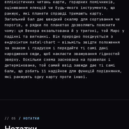
елліністичних читань карти, горарних помічників,
оцінювання елекцій чи будь-якого інструмента, що
ранжує, які планети справді тримають карту.
Загальний бал дає швидкий скаляр для сортування чи
порогів, а рядки по планетах дозволяють пояснити
чому: ця Венера екзальтована й у тригоні, той Марс у
падінні та вигнанні. Він природно поєднується з
ендпоінтом natal-chart — візьміть звідти положення
за знаком і градусом і передайте ті самі дані
народження сюди, щоб накласти зважування гідностей
зверху. Оскільки схема заснована на правилах і
детермінована, той самий ввід завжди дає ті самі
бали, що робить її надійною для функцій порівняння,
які ранжують одну карту проти іншої.
// 05
/ НОТАТКИ
Нотатки