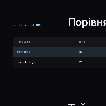
Порівня
// 01
/ FEATURE
PROVIDER
ENTRY
AstroWay
$5
HumanDesign.ai
$25