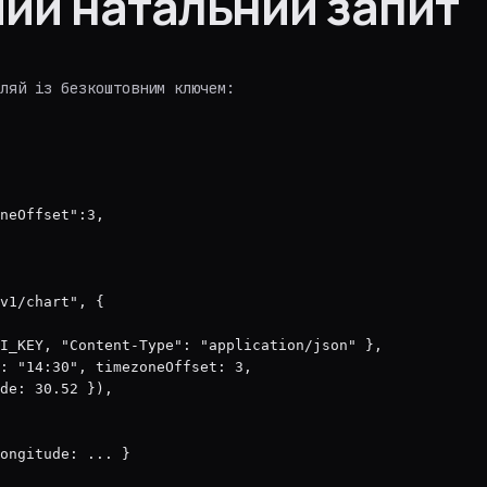
мий натальний запит
ляй із безкоштовним ключем:
neOffset":3,

v1/chart", {

I_KEY, "Content-Type": "application/json" },

: "14:30", timezoneOffset: 3,

de: 30.52 }),

ongitude: ... }