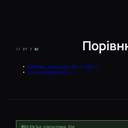
Порівн
// 07
/ ЩЕ
Найкращі astrology API у 2026 →
Усі порівняння API →
99.9% SLA · платні плани · 30d