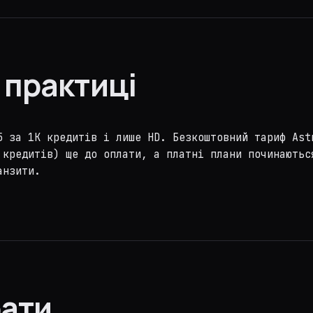
 практиці
5 за 1K кредитів і лише HD. Безкоштовний тариф Ast
 кредитів) ще до оплати, а платні плани починаютьс
анзити.
рати