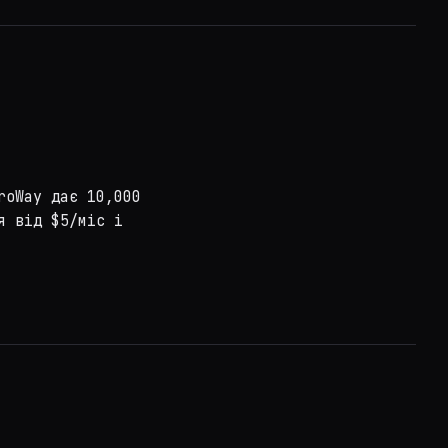
roWay дає 10,000
я від $5/міс і