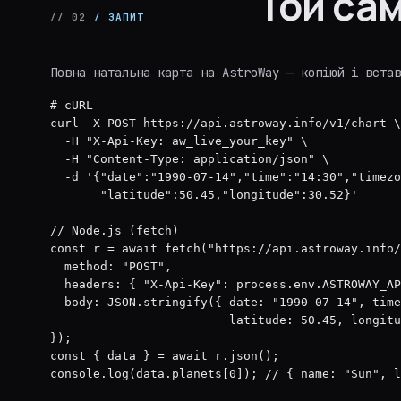
Той са
// 02
/ ЗАПИТ
Повна натальна карта на AstroWay — копіюй і встав
# cURL

curl -X POST https://api.astroway.info/v1/chart \

  -H "X-Api-Key: aw_live_your_key" \

  -H "Content-Type: application/json" \

  -d '{"date":"1990-07-14","time":"14:30","timezo
       "latitude":50.45,"longitude":30.52}'

// Node.js (fetch)

const r = await fetch("https://api.astroway.info/
  method: "POST",

  headers: { "X-Api-Key": process.env.ASTROWAY_AP
  body: JSON.stringify({ date: "1990-07-14", time
                         latitude: 50.45, longitu
});

const { data } = await r.json();

console.log(data.planets[0]); // { name: "Sun", l