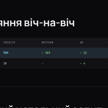
ння віч-на-віч
CREDITS
WESTERN
HD
50K
✓ 183
✓ 12
1K
—
✓ 4