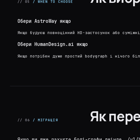
// 05
/ WHEN TO CHOOSE
Обери AstroWay якщо
Якщо будуєш повноцінний HD-застосунок або суміжні
Обери HumanDesign.ai якщо
Якщо потрібен дуже простий bodygraph і нічого біл
Як пер
// 06
/ МІГРАЦІЯ
Якщо ви вже рахуєте боді-графи деінде, /v1/