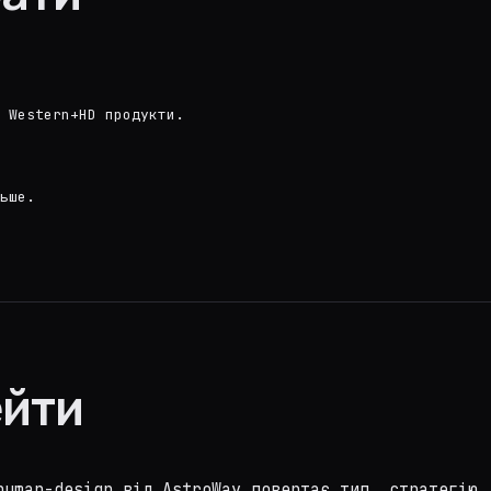
 Western+HD продукти.
ьше.
ейти
human-design від AstroWay повертає тип, стратегію,