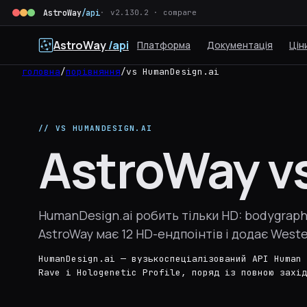
AstroWay
/api
v2.130.2 · compare
AstroWay
/api
Платформа
Документація
Цін
головна
/
порівняння
/
vs HumanDesign.ai
// VS HUMANDESIGN.AI
AstroWay v
HumanDesign.ai робить тільки HD: bodygraph 
AstroWay має 12 HD-ендпоінтів і додає West
HumanDesign.ai — вузькоспеціалізований API Human 
Rave і Hologenetic Profile, поряд із повною захід