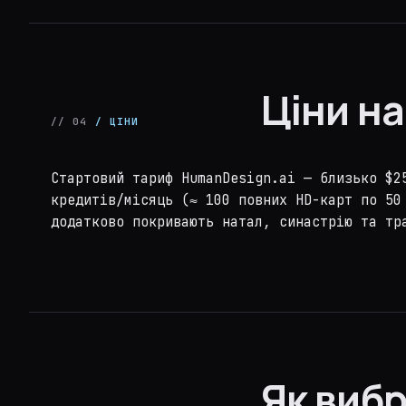
Ціни на
// 04
/ ЦІНИ
Стартовий тариф HumanDesign.ai — близько $2
кредитів/місяць (≈ 100 повних HD-карт по 50
додатково покривають натал, синастрію та тр
Як виб