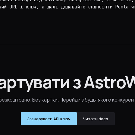
вий URL і ключ, а далі додавайте ендпоінти Penta ч
артувати з Astro
s безкоштовно. Без картки. Перейди з будь-якого конкурент
Згенерувати API ключ
Читати docs