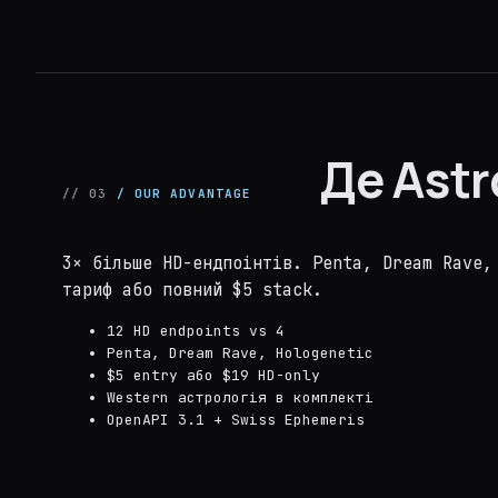
Де Ast
// 03
/ OUR ADVANTAGE
3× більше HD-ендпоінтів. Penta, Dream Rave,
тариф або повний $5 stack.
12 HD endpoints vs 4
Penta, Dream Rave, Hologenetic
$5 entry або $19 HD-only
Western астрологія в комплекті
OpenAPI 3.1 + Swiss Ephemeris