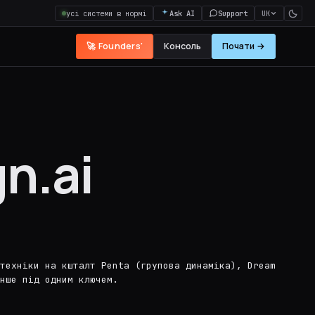
усі системи в нормі
Ask AI
Support
UK
🚀 Founders'
Консоль
Почати →
n.ai
 техніки на кшталт Penta (групова динаміка), Dream
нше під одним ключем.