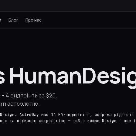
и
Блог
Про нас
s HumanDesig
+ 4 ендпоінти за $25.
ern астрологію.
Design. AstroWay має 12 HD-ендпоінтів, зокрема рідкісні
ною та ведичною астрологією — тобто Human Design і все і