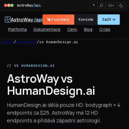
AstroWay
/api
CS
AstroWay
/api
🚀 Founders'
Konzole
Začít →
Platforma
Dokumentace
Ceny
Blog
O nás
hlavní
/
porovnání
/
vs HumanDesign.ai
// VS HUMANDESIGN.AI
AstroWay vs
HumanDesign.ai
HumanDesign.ai dělá pouze HD: bodygraph + 4
endpoints za $25. AstroWay má 12 HD
endpoints a přidává západní astrologii.