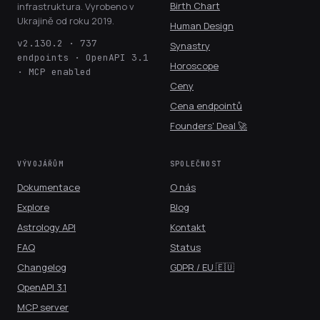
Birth Chart
infrastruktura. Vyrobeno v
Ukrajině od roku 2019.
Human Design
v2.130.2 · 737
Synastry
endpoints · OpenAPI 3.1
Horoscope
· MCP enabled
Ceny
Cena endpointů
Founders' Deal 🚀
VÝVOJÁŘŮM
SPOLEČNOST
Dokumentace
O nás
Explore
Blog
Astrology API
Kontakt
FAQ
Status
Changelog
GDPR / EU 🇪🇺
OpenAPI 3.1
MCP server