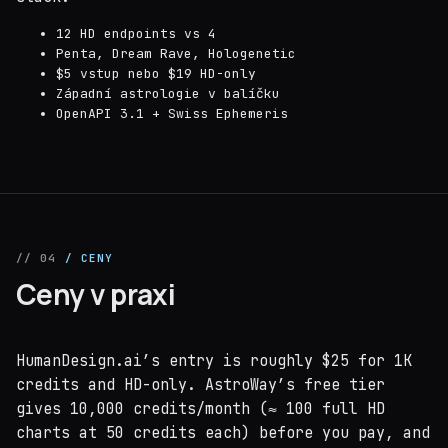
12 HD endpoints vs 4
Penta, Dream Rave, Hologenetic
$5 vstup nebo $19 HD-only
Západní astrologie v balíčku
OpenAPI 3.1 + Swiss Ephemeris
// 04
/ CENY
Ceny v praxi
HumanDesign.ai’s entry is roughly $25 for 1K
credits and HD-only. AstroWay’s free tier
gives 10,000 credits/month (≈ 100 full HD
charts at 50 credits each) before you pay, and