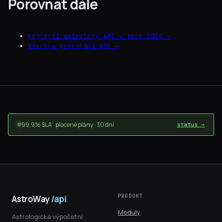
Porovnat dále
Nejlepší astrology API v roce 2026 →
Všechna porovnání API →
99,9% SLA · placené plány · 30 dní
status →
PRODUKT
AstroWay
/api
Moduly
Astrologická výpočetní