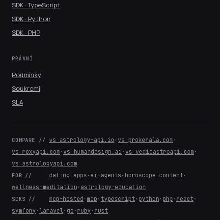
SDK · TypeScript
SDK · Python
SDK · PHP
PRÁVNÍ
Podmínky
Soukromí
SLA
vs astrology-api.io
·
vs prokerala.com
·
COMPARE //
vs roxyapi.com
·
vs humandesign.ai
·
vs vedicastroapi.com
·
vs astrologyapi.com
dating-apps
·
ai-agents
·
horoscope-content
·
FOR //
wellness-meditation
·
astrology-education
mcp-hosted
·
mcp
·
typescript
·
python
·
php
·
react
·
SDKS //
symfony
·
laravel
·
go
·
ruby
·
rust