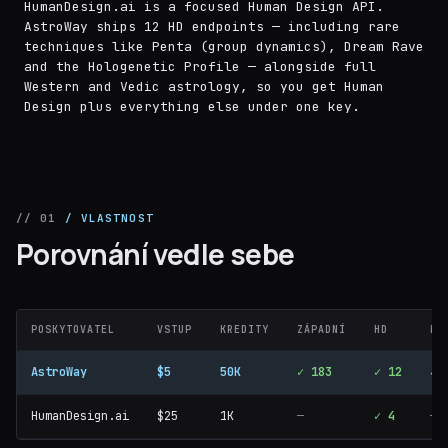
HumanDesign.ai is a focused Human Design API.
AstroWay ships 12 HD endpoints — including rare
techniques like Penta (group dynamics), Dream Rave
and the Hologenetic Profile — alongside full
Western and Vedic astrology, so you get Human
Design plus everything else under one key.
// 01
/ VLASTNOST
Porovnání vedle sebe
POSKYTOVATEL
VSTUP
KREDITY
ZÁPADNÍ
HD
MC
AstroWay
$5
50K
✓ 183
✓ 12
✓
HumanDesign.ai
$25
1K
—
✓ 4
—