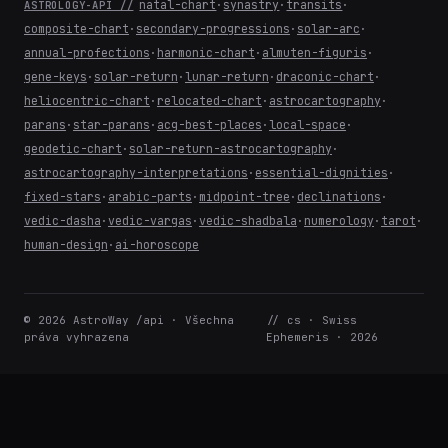
natal-chart
·
synastry
·
transits
·
ASTROLOGY-API //
composite-chart
·
secondary-progressions
·
solar-arc
·
annual-profections
·
harmonic-chart
·
almuten-figuris
·
gene-keys
·
solar-return
·
lunar-return
·
draconic-chart
·
heliocentric-chart
·
relocated-chart
·
astrocartography
·
parans
·
star-parans
·
acg-best-places
·
local-space
·
geodetic-chart
·
solar-return-astrocartography
·
astrocartography-interpretations
·
essential-dignities
·
fixed-stars
·
arabic-parts
·
midpoint-tree
·
declinations
·
vedic-dasha
·
vedic-vargas
·
vedic-shadbala
·
numerology
·
tarot
·
human-design
·
ai-horoscope
© 2026 AstroWay /api · Všechna
// cs · Swiss
práva vyhrazena
Ephemeris · 2026