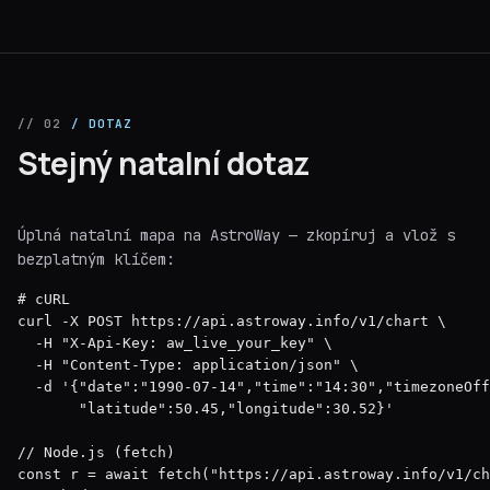
// 02
/ DOTAZ
Stejný natalní dotaz
Úplná natalní mapa na AstroWay — zkopíruj a vlož s
bezplatným klíčem:
# cURL

curl -X POST https://api.astroway.info/v1/chart \

  -H "X-Api-Key: aw_live_your_key" \

  -H "Content-Type: application/json" \

  -d '{"date":"1990-07-14","time":"14:30","timezoneOff
       "latitude":50.45,"longitude":30.52}'

// Node.js (fetch)

const r = await fetch("https://api.astroway.info/v1/ch