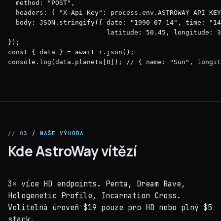
  method: "POST",

  headers: { "X-Api-Key": process.env.ASTROWAY_API_KEY
  body: JSON.stringify({ date: "1990-07-14", time: "14
                         latitude: 50.45, longitude: 3
});

const { data } = await r.json();

console.log(data.planets[0]); // { name: "Sun", longit
// 03
/ NAŠE VÝHODA
Kde AstroWay vítězí
3× více HD endpoints. Penta, Dream Rave,
Hologenetic Profile, Incarnation Cross.
Volitelná úroveň $19 pouze pro HD nebo plný $5
stack.