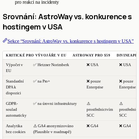
pro reakci na incidenty
Srovnání: AstroWay vs. konkurence s
hostingem v USA
Sekce “Srovnání: AstroWay vs. konkurence s hostingem v USA”
KRITICKÉ PRO VÝVOJÁŘE V EU
ASTROWAY PRO $59
DIVINEAPI
Výpočet v
✅ Hetzner Norimberk
❌ USA
❌ USA
EU
Standardní
✅ na Pro+
❌ pouze
❌ pouze
DPA k
Enterprise
Enterprise
dispozici
GDPR-
✅ na úrovni infrastruktury
⚠️
⚠️
soulad
prostřednictvím
prostřednic
automaticky
SCC
SCC
Analytika
⚠️ GA4 anonymizováno
❌ GA4
❌ GA4
bez cookies
(Plausible v roadmapě)