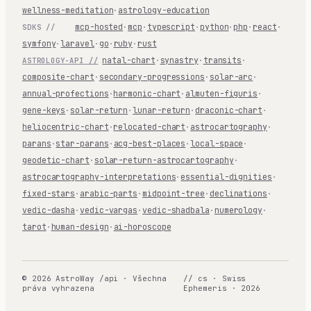
wellness-meditation
·
astrology-education
mcp-hosted
·
mcp
·
typescript
·
python
·
php
·
react
·
SDKS //
symfony
·
laravel
·
go
·
ruby
·
rust
natal-chart
·
synastry
·
transits
·
ASTROLOGY-API //
composite-chart
·
secondary-progressions
·
solar-arc
·
annual-profections
·
harmonic-chart
·
almuten-figuris
·
gene-keys
·
solar-return
·
lunar-return
·
draconic-chart
·
heliocentric-chart
·
relocated-chart
·
astrocartography
·
parans
·
star-parans
·
acg-best-places
·
local-space
·
geodetic-chart
·
solar-return-astrocartography
·
astrocartography-interpretations
·
essential-dignities
·
fixed-stars
·
arabic-parts
·
midpoint-tree
·
declinations
·
vedic-dasha
·
vedic-vargas
·
vedic-shadbala
·
numerology
·
tarot
·
human-design
·
ai-horoscope
© 2026 AstroWay /api · Všechna
// cs · Swiss
práva vyhrazena
Ephemeris · 2026