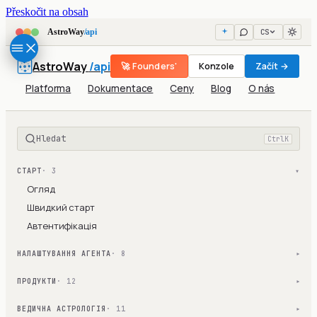
Přeskočit na obsah
CS
AstroWay
/api
AstroWay
/api
🚀 Founders'
Konzole
Začít →
Platforma
Dokumentace
Ceny
Blog
O nás
Hledat
Ctrl
K
СТАРТ
· 3
▾
Огляд
Швидкий старт
Автентифікація
НАЛАШТУВАННЯ АГЕНТА
· 8
▾
ПРОДУКТИ
· 12
▾
ВЕДИЧНА АСТРОЛОГІЯ
· 11
▾