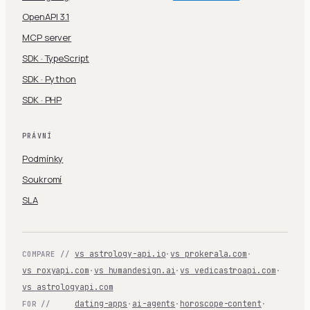
OpenAPI 3.1
MCP server
SDK · TypeScript
SDK · Python
SDK · PHP
PRÁVNÍ
Podmínky
Soukromí
SLA
vs astrology-api.io
·
vs prokerala.com
·
COMPARE //
vs roxyapi.com
·
vs humandesign.ai
·
vs vedicastroapi.com
·
vs astrologyapi.com
dating-apps
·
ai-agents
·
horoscope-content
·
FOR //