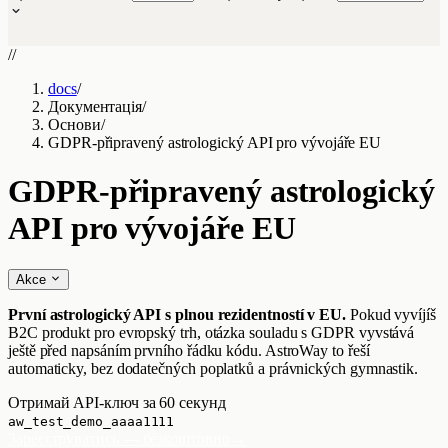
//
docs
/
Документація
/
Основи
/
GDPR-připravený astrologický API pro vývojáře EU
GDPR-připravený astrologický
API pro vývojáře EU
Akce
První astrologický API s plnou rezidentností v EU.
Pokud vyvíjíš
B2C produkt pro evropský trh, otázka souladu s GDPR vyvstává
ještě před napsáním prvního řádku kódu. AstroWay to řeší
automaticky, bez dodatečných poplatků a právnických gymnastik.
Отримай API-ключ за 60 секунд
aw_test_demo_aaaa1111
Зареєструватись — безкоштовно
→