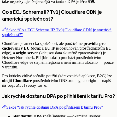
také neposkytuje. Nejlevnější varianta s DPA je
Pro $59
.
Co s ECJ Schrems II? Tvůj Cloudflare CDN je
americká společnost?
Sekce “Co s ECJ Schrems II? Tvůj Cloudflare CDN je americká
společnost?”
Cloudflare je americká společnost, ale používáme
pravidla pro
cachování v EU
(dotaz z EU IP je obsluhován prostřednictvím EU
edge), a
origin server
(kde jsou data skutečně zpracovávána) je
Hetzner Norimberk. PII (birth-data) prochází prostřednictvím
Cloudflare edge ve stejném regionu a není na něm uloženo — pouze
v tranzitu.
Pro kriticky citlivé scénáře použití (zdravotnické aplikace, B2G) lze
obejít Cloudflare
prostřednictvím DNS-routing na origin — napiš
na
.
legal@astroway.info
Jak rychle dostanu DPA po přihlášení k tarifu Pro?
Sekce “Jak rychle dostanu DPA po přihlášení k tarifu Pro?”
Standardní DPA
(naše šablona) — okamžitě, soubor