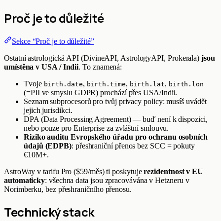
Proč je to důležité
Sekce “Proč je to důležité”
Ostatní astrologická API (DivineAPI, AstrologyAPI, Prokerala)
jsou
umístěna v USA / Indii
. To znamená:
Tvoje
,
,
,
birth.date
birth.time
birth.lat
birth.lon
(=PII ve smyslu GDPR) prochází přes USA/Indii.
Seznam subprocesorů pro tvůj privacy policy: musíš uvádět
jejich jurisdikci.
DPA (Data Processing Agreement) — buď není k dispozici,
nebo pouze pro Enterprise za zvláštní smlouvu.
Riziko auditu Evropského úřadu pro ochranu osobních
údajů (EDPB)
: přeshraniční přenos bez SCC = pokuty
€10M+.
AstroWay v tarifu Pro ($59/měs) ti poskytuje
rezidentnost v EU
automaticky
: všechna data jsou zpracovávána v Hetzneru v
Norimberku, bez přeshraničního přenosu.
Technický stack