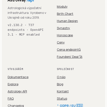
Moduly
Astrologická výpočetní
infrastruktura. Vyrobeno v
Birth Chart
Ukrajině od roku 2019.
Human Design
v2.130.2 · 737
Synastry
endpoints · OpenAPI
3.1 · MCP enabled
Horoscope
Ceny
Cena endpointů
Founders' Deal 🚀
VÝVOJÁŘŮM
SPOLEČNOST
Dokumentace
O nás
Explore
Blog
Astrology API
Kontakt
FAQ
Status
Changelog
GDPR / EU 🇪🇺