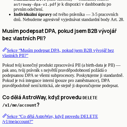
je k dispozici v dashboardu po
astroway-dpa-v1.pdf
prvním odečtení.
Individuální úpravy
od tvého právníka — 3-5 pracovních
dnů. Nebudeme agresivně vyjednávat standardní body Art. 28.
Musím podepsat DPA, pokud jsem B2B vývojář
bez vlastních PII?
Sekce “Musím podepsat DPA, pokud jsem B2B vývojář bez
vlastních PII?”
Pokud tvůj konečný produkt zpracovává PII (a birth-data je PII) —
pak ano, tvůj právník s největší pravděpodobností požádá o
podepsanou DPA se všemi subprocesory. Poskytujeme ji standardně.
Pokud je tvá integrace interní (pouze pro zaměstnance), DPA
pravděpodobně není kritická, ale stejně ji doporučujeme podepsat.
Co dělá AstroWay, když provedu
DELETE
?
/v1/me/account
Sekce “Co dělá AstroWay, když provedu DELETE
/v1/me/account?”