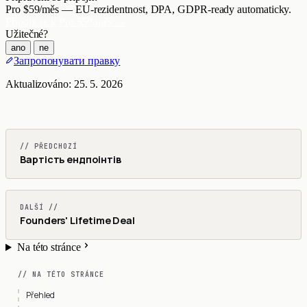
Pro $59/měs — EU-rezidentnost, DPA, GDPR-ready automaticky.
Připojit se k Pro
$59/měs
→
Užitečné?
ano
ne
Запропонувати правку
Aktualizováno:
25. 5. 2026
// PŘEDCHOZÍ
Вартість ендпоінтів
DALŠÍ //
Founders' Lifetime Deal
Na této stránce
// NA TÉTO STRÁNCE
Přehled