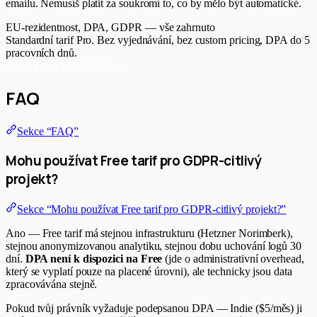
emailu. Nemusíš platit za soukromí to, co by mělo být automatické.
EU-rezidentnost, DPA, GDPR — vše zahrnuto
Standardní tarif Pro. Bez vyjednávání, bez custom pricing, DPA do 5
pracovních dnů.
Připojit se k Pro
$59/měs
→
FAQ
Sekce “FAQ”
Mohu používat Free tarif pro GDPR-citlivý
projekt?
Sekce “Mohu používat Free tarif pro GDPR-citlivý projekt?”
Ano — Free tarif má stejnou infrastrukturu (Hetzner Norimberk),
stejnou anonymizovanou analytiku, stejnou dobu uchování logů 30
dní.
DPA není k dispozici na Free
(jde o administrativní overhead,
který se vyplatí pouze na placené úrovni), ale technicky jsou data
zpracovávána stejně.
Pokud tvůj právník vyžaduje podepsanou DPA — Indie ($5/měs) ji