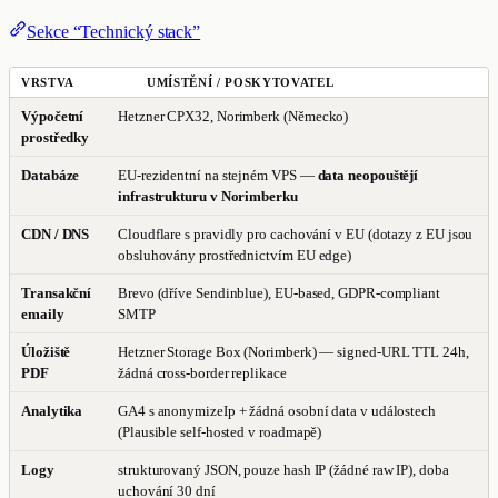
Sekce “Technický stack”
VRSTVA
UMÍSTĚNÍ / POSKYTOVATEL
Výpočetní
Hetzner CPX32, Norimberk (Německo)
prostředky
Databáze
EU-rezidentní na stejném VPS —
data neopouštějí
infrastrukturu v Norimberku
CDN / DNS
Cloudflare s pravidly pro cachování v EU (dotazy z EU jsou
obsluhovány prostřednictvím EU edge)
Transakční
Brevo (dříve Sendinblue), EU-based, GDPR-compliant
emaily
SMTP
Úložiště
Hetzner Storage Box (Norimberk) — signed-URL TTL 24h,
PDF
žádná cross-border replikace
Analytika
GA4 s anonymizeIp + žádná osobní data v událostech
(Plausible self-hosted v roadmapě)
Logy
strukturovaný JSON, pouze hash IP (žádné raw IP), doba
uchování 30 dní