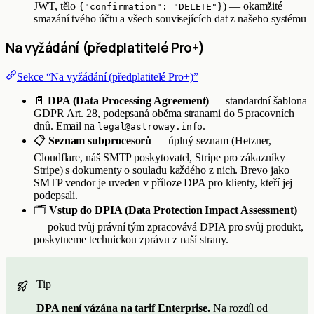
JWT, tělo
) — okamžité
{"confirmation": "DELETE"}
smazání tvého účtu a všech souvisejících dat z našeho systému
Na vyžádání (předplatitelé Pro+)
Sekce “Na vyžádání (předplatitelé Pro+)”
📄
DPA (Data Processing Agreement)
— standardní šablona
GDPR Art. 28, podepsaná oběma stranami do 5 pracovních
dnů. Email na
.
legal@astroway.info
📋
Seznam subprocesorů
— úplný seznam (Hetzner,
Cloudflare, náš SMTP poskytovatel, Stripe pro zákazníky
Stripe) s dokumenty o souladu každého z nich. Brevo jako
SMTP vendor je uveden v příloze DPA pro klienty, kteří jej
podepsali.
🗂️
Vstup do DPIA (Data Protection Impact Assessment)
— pokud tvůj právní tým zpracovává DPIA pro svůj produkt,
poskytneme technickou zprávu z naší strany.
Tip
DPA není vázána na tarif Enterprise.
Na rozdíl od