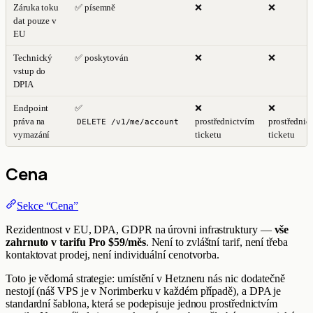
Záruka toku
✅ písemně
❌
❌
dat pouze v
EU
Technický
✅ poskytován
❌
❌
vstup do
DPIA
Endpoint
✅
❌
❌
práva na
prostřednictvím
prostřednic
DELETE /v1/me/account
vymazání
ticketu
ticketu
Cena
Sekce “Cena”
Rezidentnost v EU, DPA, GDPR na úrovni infrastruktury —
vše
zahrnuto v tarifu Pro $59/měs
. Není to zvláštní tarif, není třeba
kontaktovat prodej, není individuální cenotvorba.
Toto je vědomá strategie: umístění v Hetzneru nás nic dodatečně
nestojí (náš VPS je v Norimberku v každém případě), a DPA je
standardní šablona, která se podepisuje jednou prostřednictvím