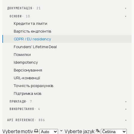
ДОКУМЕНТАЦІЯ
· 21
▾
ОСНОВИ
· 10
▾
Кредити та ліміти
Вартість ендпоінтів
GDPR / EU residency
Founders' Lifetime Deal
Помилки
Idempotency
Версіонування
URL-конвенції
Точність розрахунків
Підтримка мов
ПРИКЛАДИ
· 7
▾
ВИКОРИСТАННЯ
· 4
▾
API REFERENCE
· 806
▾
Vyberte motiv
Vyberte jazyk