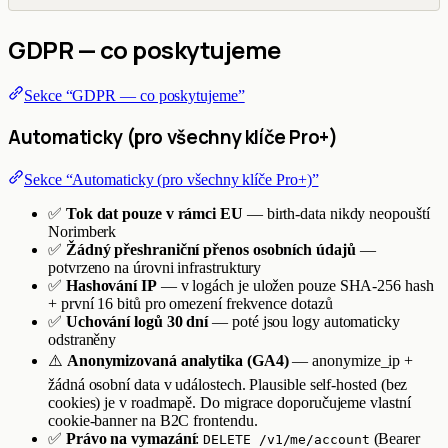
GDPR — co poskytujeme
Sekce “GDPR — co poskytujeme”
Automaticky (pro všechny klíče Pro+)
Sekce “Automaticky (pro všechny klíče Pro+)”
✅
Tok dat pouze v rámci EU
— birth-data nikdy neopouští
Norimberk
✅
Žádný přeshraniční přenos osobních údajů
—
potvrzeno na úrovni infrastruktury
✅
Hashování IP
— v logách je uložen pouze SHA-256 hash
+ první 16 bitů pro omezení frekvence dotazů
✅
Uchování logů 30 dní
— poté jsou logy automaticky
odstraněny
⚠️
Anonymizovaná analytika (GA4)
— anonymize_ip +
žádná osobní data v událostech. Plausible self-hosted (bez
cookies) je v roadmapě. Do migrace doporučujeme vlastní
cookie-banner na B2C frontendu.
✅
Právo na vymazání
:
(Bearer
DELETE /v1/me/account