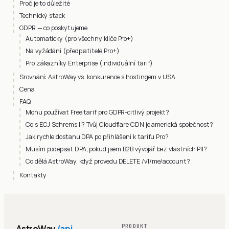
Proč je to důležité
Technický stack
GDPR — co poskytujeme
Automaticky (pro všechny klíče Pro+)
Na vyžádání (předplatitelé Pro+)
Pro zákazníky Enterprise (individuální tarif)
Srovnání: AstroWay vs. konkurence s hostingem v USA
Cena
FAQ
Mohu používat Free tarif pro GDPR-citlivý projekt?
Co s ECJ Schrems II? Tvůj Cloudflare CDN je americká společnost?
Jak rychle dostanu DPA po přihlášení k tarifu Pro?
Musím podepsat DPA, pokud jsem B2B vývojář bez vlastních PII?
Co dělá AstroWay, když provedu DELETE /v1/me/account?
Kontakty
AstroWay
/api
PRODUKT