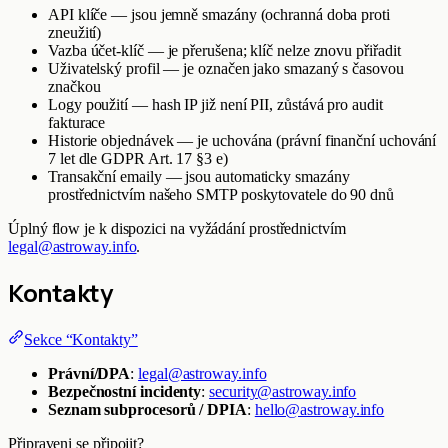
API klíče — jsou jemně smazány (ochranná doba proti
zneužití)
Vazba účet-klíč — je přerušena; klíč nelze znovu přiřadit
Uživatelský profil — je označen jako smazaný s časovou
značkou
Logy použití — hash IP již není PII, zůstává pro audit
fakturace
Historie objednávek — je uchována (právní finanční uchování
7 let dle GDPR Art. 17 §3 e)
Transakční emaily — jsou automaticky smazány
prostřednictvím našeho SMTP poskytovatele do 90 dnů
Úplný flow je k dispozici na vyžádání prostřednictvím
legal@astroway.info
.
Kontakty
Sekce “Kontakty”
Právní/DPA
:
legal@astroway.info
Bezpečnostní incidenty
:
security@astroway.info
Seznam subprocesorů / DPIA
:
hello@astroway.info
Připraveni se připojit?