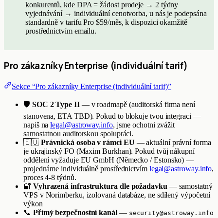
konkurentů, kde DPA = žádost prodeje → 2 týdny
vyjednávání → individuální cenotvorba, u nás je podepsána
standardně v tarifu Pro $59/měs, k dispozici okamžitě
prostřednictvím emailu.
Pro zákazníky Enterprise (individuální tarif)
Sekce “Pro zákazníky Enterprise (individuální tarif)”
🛡️
SOC 2 Type II
— v roadmapě (auditorská firma není
stanovena, ETA TBD). Pokud to blokuje tvou integraci —
napiš na
legal@astroway.info
, jsme ochotni zvážit
samostatnou auditorskou spolupráci.
🇪🇺
Právnická osoba v rámci EU
— aktuální právní forma
je ukrajinský FO (Maxim Burkhan). Pokud tvůj nákupní
oddělení vyžaduje EU GmbH (Německo / Estonsko) —
projednáme individuálně prostřednictvím
legal@astroway.info
,
proces 4-8 týdnů.
🔐
Vyhrazená infrastruktura dle požadavku
— samostatný
VPS v Norimberku, izolovaná databáze, ne sdílený výpočetní
výkon
📞
Přímý bezpečnostní kanál
—
security@astroway.info