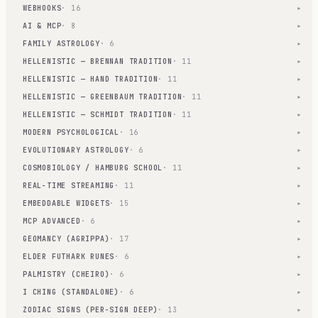
WEBHOOKS
· 16
▾
AI & MCP
· 8
▾
FAMILY ASTROLOGY
· 6
▾
HELLENISTIC — BRENNAN TRADITION
· 11
▾
HELLENISTIC — HAND TRADITION
· 11
▾
HELLENISTIC — GREENBAUM TRADITION
· 11
▾
HELLENISTIC — SCHMIDT TRADITION
· 11
▾
MODERN PSYCHOLOGICAL
· 16
▾
EVOLUTIONARY ASTROLOGY
· 6
▾
COSMOBIOLOGY / HAMBURG SCHOOL
· 11
▾
REAL-TIME STREAMING
· 11
▾
EMBEDDABLE WIDGETS
· 15
▾
MCP ADVANCED
· 6
▾
GEOMANCY (AGRIPPA)
· 17
▾
ELDER FUTHARK RUNES
· 6
▾
PALMISTRY (CHEIRO)
· 6
▾
I CHING (STANDALONE)
· 6
▾
ZODIAC SIGNS (PER-SIGN DEEP)
· 13
▾