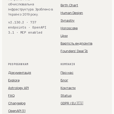
обчислювальна
Birth Chart
інфраструктура. Зроблено в
Human Design
Україні з 2019 року.
Synastry
v2.130.2 · 737
endpoints · OpenAPI
Horoscope
3.1 · MCP enabled
Ціни
Вартість ендпоінтів
Founders' Deal 🚀
РОЗРОБНИКАМ
КОМПАНІЯ
Документація
Про нас
Explore
Блог
Astrology API
Контакти
FAQ
Status
Changelog
GDPR / EU 🇪🇺
OpenAPI 3.1