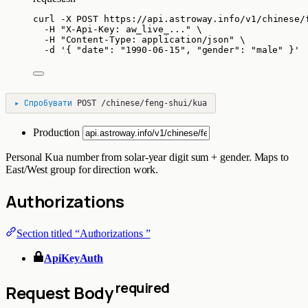
curl
-X
POST
https://api.astroway.info/v1/chinese/
-H
"
X-Api-Key: aw_live_...
"
\
-H
"
Content-Type: application/json
"
\
-d
'
{ "date": "1990-06-15", "gender": "male" }
'
▸
Спробувати
POST
/chinese/feng-shui/kua
Production
Personal Kua number from solar-year digit sum + gender. Maps to
East/West group for direction work.
Authorizations
Section titled “Authorizations ”
ApiKeyAuth
required
Request Body