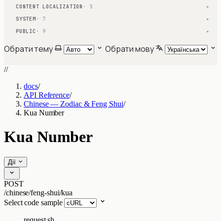
CONTENT LOCALIZATION
· 5
▾
SYSTEM
· 7
▾
PUBLIC
· 9
▾
Обрати тему
Обрати мову
//
docs
/
API Reference
/
Chinese — Zodiac & Feng Shui
/
Kua Number
Kua Number
Дії
POST
/chinese/feng-shui/kua
Select code sample
request.sh