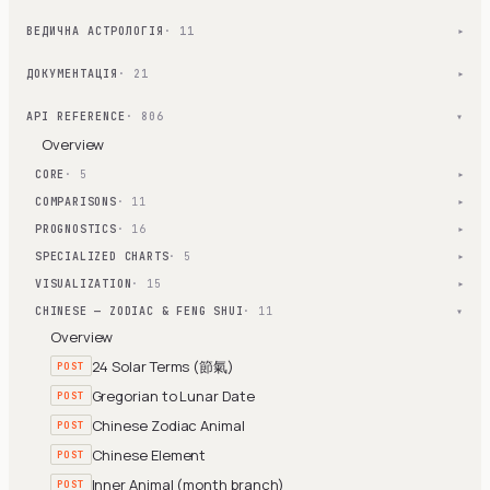
ВЕДИЧНА АСТРОЛОГІЯ
· 11
▾
ДОКУМЕНТАЦІЯ
· 21
▾
API REFERENCE
· 806
▾
Overview
CORE
· 5
▾
COMPARISONS
· 11
▾
PROGNOSTICS
· 16
▾
SPECIALIZED CHARTS
· 5
▾
VISUALIZATION
· 15
▾
CHINESE — ZODIAC & FENG SHUI
· 11
▾
Overview
24 Solar Terms (節氣)
POST
Gregorian to Lunar Date
POST
Chinese Zodiac Animal
POST
Chinese Element
POST
Inner Animal (month branch)
POST