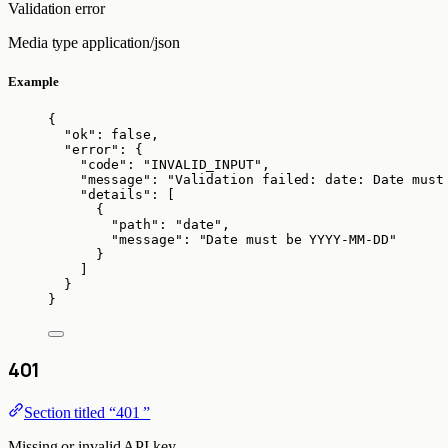
Validation error
Media type
application/json
Example
{
"ok"
: 
false
,
"error"
: {
"code"
: 
"
INVALID_INPUT
"
,
"message"
: 
"
Validation failed: date: Date must
"details"
: [
{
"path"
: 
"
date
"
,
"message"
: 
"
Date must be YYYY-MM-DD
"
}
]
}
}
401
Section titled “401 ”
Missing or invalid API key