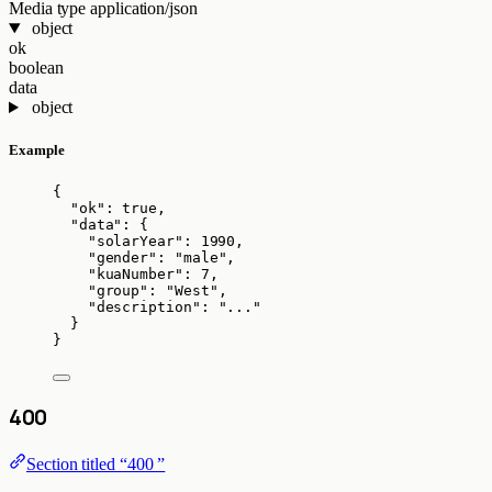
Media type
application/json
object
ok
boolean
data
object
Example
{
"ok"
: 
true
,
"data"
: {
"solarYear"
: 
1990
,
"gender"
: 
"
male
"
,
"kuaNumber"
: 
7
,
"group"
: 
"
West
"
,
"description"
: 
"
...
"
}
}
400
Section titled “400 ”