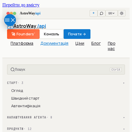
Перейти до вмісту
UK
AstroWay
/api
AstroWay
/api
🚀 Founders'
Консоль
Почати →
Платформа
Документація
Ціни
Блог
Про
нас
Пошук
Ctrl
K
СТАРТ
· 3
▾
Огляд
Швидкий старт
Автентифікація
НАЛАШТУВАННЯ АГЕНТА
· 8
▾
ПРОДУКТИ
· 12
▾