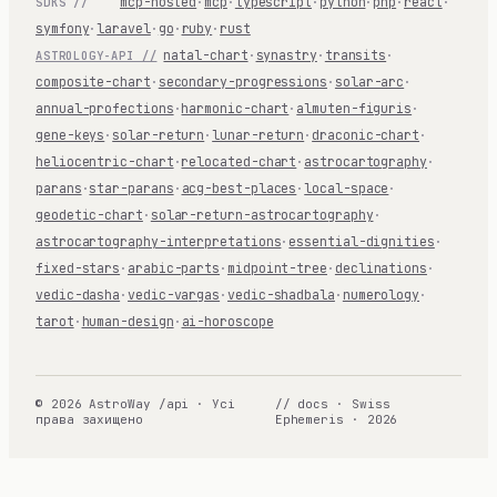
mcp-hosted
·
mcp
·
typescript
·
python
·
php
·
react
·
SDKS //
symfony
·
laravel
·
go
·
ruby
·
rust
natal-chart
·
synastry
·
transits
·
ASTROLOGY-API //
composite-chart
·
secondary-progressions
·
solar-arc
·
annual-profections
·
harmonic-chart
·
almuten-figuris
·
gene-keys
·
solar-return
·
lunar-return
·
draconic-chart
·
heliocentric-chart
·
relocated-chart
·
astrocartography
·
parans
·
star-parans
·
acg-best-places
·
local-space
·
geodetic-chart
·
solar-return-astrocartography
·
astrocartography-interpretations
·
essential-dignities
·
fixed-stars
·
arabic-parts
·
midpoint-tree
·
declinations
·
vedic-dasha
·
vedic-vargas
·
vedic-shadbala
·
numerology
·
tarot
·
human-design
·
ai-horoscope
© 2026 AstroWay /api · Усі
// docs · Swiss
права захищено
Ephemeris · 2026