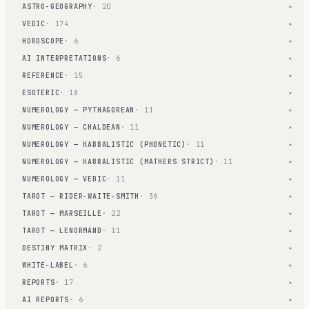
ASTRO-GEOGRAPHY
· 20
▾
VEDIC
· 174
▾
HOROSCOPE
· 6
▾
AI INTERPRETATIONS
· 6
▾
REFERENCE
· 15
▾
ESOTERIC
· 18
▾
NUMEROLOGY — PYTHAGOREAN
· 11
▾
NUMEROLOGY — CHALDEAN
· 11
▾
NUMEROLOGY — KABBALISTIC (PHONETIC)
· 11
▾
NUMEROLOGY — KABBALISTIC (MATHERS STRICT)
· 11
▾
NUMEROLOGY — VEDIC
· 11
▾
TAROT — RIDER-WAITE-SMITH
· 36
▾
TAROT — MARSEILLE
· 22
▾
TAROT — LENORMAND
· 11
▾
DESTINY MATRIX
· 2
▾
WHITE-LABEL
· 6
▾
REPORTS
· 17
▾
AI REPORTS
· 6
▾