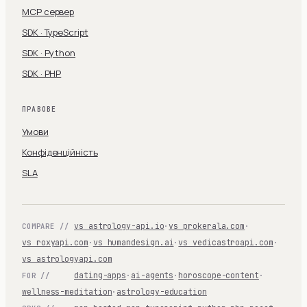
MCP сервер
SDK · TypeScript
SDK · Python
SDK · PHP
ПРАВОВЕ
Умови
Конфіденційність
SLA
vs astrology-api.io
·
vs prokerala.com
·
COMPARE //
vs roxyapi.com
·
vs humandesign.ai
·
vs vedicastroapi.com
·
vs astrologyapi.com
dating-apps
·
ai-agents
·
horoscope-content
·
FOR //
wellness-meditation
·
astrology-education