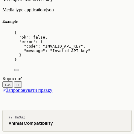
Media type
application/json
Example
{
"ok"
: 
false
,
"error"
: {
"code"
: 
"
INVALID_API_KEY
"
,
"message"
: 
"
Invalid API key
"
}
}
Корисно?
так
ні
Запропонувати правку
// НАЗАД
Animal Compatibility