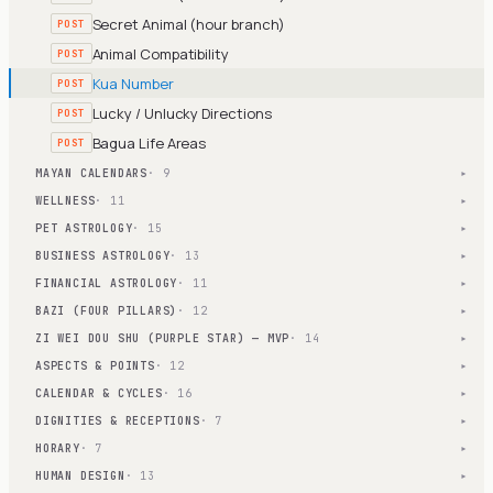
Secret Animal (hour branch)
POST
Animal Compatibility
POST
Kua Number
POST
Lucky / Unlucky Directions
POST
Bagua Life Areas
POST
MAYAN CALENDARS
· 9
▾
WELLNESS
· 11
▾
PET ASTROLOGY
· 15
▾
BUSINESS ASTROLOGY
· 13
▾
FINANCIAL ASTROLOGY
· 11
▾
BAZI (FOUR PILLARS)
· 12
▾
ZI WEI DOU SHU (PURPLE STAR) — MVP
· 14
▾
ASPECTS & POINTS
· 12
▾
CALENDAR & CYCLES
· 16
▾
DIGNITIES & RECEPTIONS
· 7
▾
HORARY
· 7
▾
HUMAN DESIGN
· 13
▾