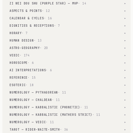
ZI WEI DOU SHU (PURPLE STAR) — MVP
· 14
▾
ASPECTS & POINTS
· 12
▾
CALENDAR & CYCLES
· 16
▾
DIGNITIES & RECEPTIONS
· 7
▾
HORARY
· 7
▾
HUMAN DESIGN
· 13
▾
ASTRO-GEOGRAPHY
· 20
▾
VEDIC
· 174
▾
HOROSCOPE
· 6
▾
AI INTERPRETATIONS
· 6
▾
REFERENCE
· 15
▾
ESOTERIC
· 18
▾
NUMEROLOGY — PYTHAGOREAN
· 11
▾
NUMEROLOGY — CHALDEAN
· 11
▾
NUMEROLOGY — KABBALISTIC (PHONETIC)
· 11
▾
NUMEROLOGY — KABBALISTIC (MATHERS STRICT)
· 11
▾
NUMEROLOGY — VEDIC
· 11
▾
TAROT — RIDER-WAITE-SMITH
· 36
▾