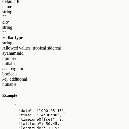
default: P
name
string
""
city
string
""
zodiacType
string
Allowed values:
tropical
sidereal
ayanamsaId
number
nullable
cosmogram
boolean
key
additional
nullable
Example
{
"date"
: 
"
1990-05-15
"
,
"time"
: 
"
14:30:00
"
,
"timezoneOffset"
: 
3
,
"latitude"
: 
50.45
,
"longitude"
: 
30.52