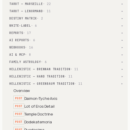
TAROT — MARSEILLE
· 22
▾
TAROT — LENORMAND
· 11
▾
DESTINY MATRIX
· 2
▾
WHITE-LABEL
· 6
▾
REPORTS
· 17
▾
AI REPORTS
· 6
▾
WEBHOOKS
· 16
▾
AI & MCP
· 8
▾
FAMILY ASTROLOGY
· 6
▾
HELLENISTIC — BRENNAN TRADITION
· 11
▾
HELLENISTIC — HAND TRADITION
· 11
▾
HELLENISTIC — GREENBAUM TRADITION
· 11
▾
Overview
Daimon-Tyche Axis
POST
Lot of Eros Detail
POST
Temple Doctrine
POST
Dodekatemoria
POST
Duodecima
POST