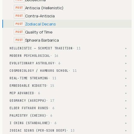
Antiscia (Hellenistic)
POST
Contra-Antiscia
POST
Zodiacal Decans
POST
Quality of Time
POST
Sphaera Barbarica
POST
HELLENISTIC — SCHMIDT TRADITION
· 11
▾
MODERN PSYCHOLOGICAL
· 16
▾
EVOLUTIONARY ASTROLOGY
· 6
▾
COSMOBIOLOGY / HAMBURG SCHOOL
· 11
▾
REAL-TIME STREAMING
· 11
▾
EMBEDDABLE WIDGETS
· 15
▾
MCP ADVANCED
· 6
▾
GEOMANCY (AGRIPPA)
· 17
▾
ELDER FUTHARK RUNES
· 6
▾
PALMISTRY (CHEIRO)
· 6
▾
I CHING (STANDALONE)
· 6
▾
ZODIAC SIGNS (PER-SIGN DEEP)
· 13
▾