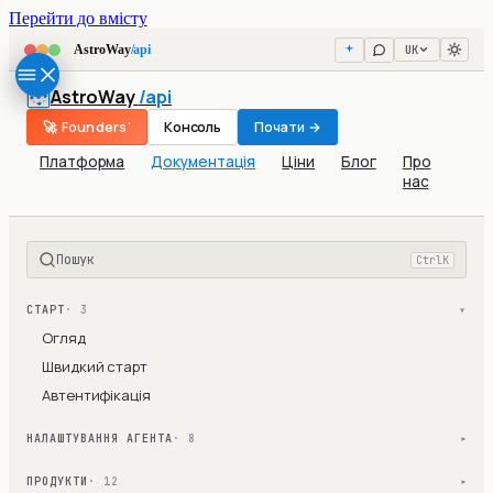
Перейти до вмісту
UK
AstroWay
/api
AstroWay
/api
🚀 Founders'
Консоль
Почати →
Платформа
Документація
Ціни
Блог
Про
нас
Пошук
Ctrl
K
СТАРТ
· 3
▾
Огляд
Швидкий старт
Автентифікація
НАЛАШТУВАННЯ АГЕНТА
· 8
▾
ПРОДУКТИ
· 12
▾