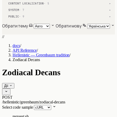
CONTENT LOCALIZATION
· 5
▾
SYSTEM
· 7
▾
PUBLIC
· 9
▾
Обрати тему
Обрати мову
//
docs
/
API Reference
/
Hellenistic — Greenbaum tradition
/
Zodiacal Decans
Zodiacal Decans
Дії
POST
/hellenistic/greenbaum/zodiacal-decans
Select code sample
request.sh