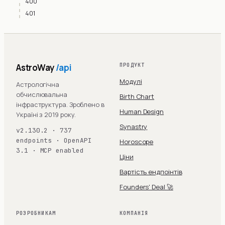
400
401
AstroWay
/api
ПРОДУКТ
Модулі
Астрологічна
обчислювальна
Birth Chart
інфраструктура. Зроблено в
Human Design
Україні з 2019 року.
Synastry
v2.130.2 · 737
endpoints · OpenAPI
Horoscope
3.1 · MCP enabled
Ціни
Вартість ендпоінтів
Founders' Deal 🚀
РОЗРОБНИКАМ
КОМПАНІЯ