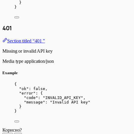
}
}
401
Section titled “401 ”
Missing or invalid API key
Media type
application/json
Example
{
"ok"
: 
false
,
"error"
: {
"code"
: 
"
INVALID_API_KEY
"
,
"message"
: 
"
Invalid API key
"
}
}
Корисно?