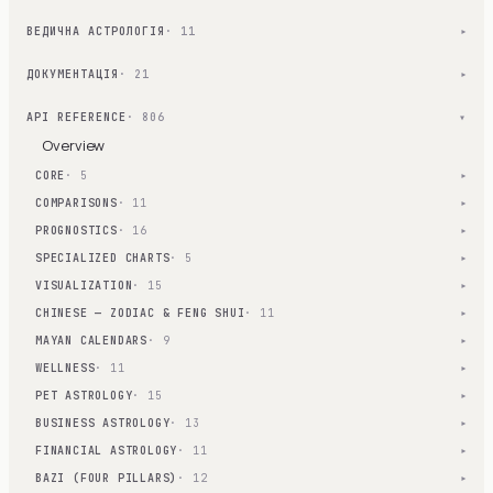
ВЕДИЧНА АСТРОЛОГІЯ
· 11
▾
ДОКУМЕНТАЦІЯ
· 21
▾
API REFERENCE
· 806
▾
Overview
CORE
· 5
▾
COMPARISONS
· 11
▾
PROGNOSTICS
· 16
▾
SPECIALIZED CHARTS
· 5
▾
VISUALIZATION
· 15
▾
CHINESE — ZODIAC & FENG SHUI
· 11
▾
MAYAN CALENDARS
· 9
▾
WELLNESS
· 11
▾
PET ASTROLOGY
· 15
▾
BUSINESS ASTROLOGY
· 13
▾
FINANCIAL ASTROLOGY
· 11
▾
BAZI (FOUR PILLARS)
· 12
▾