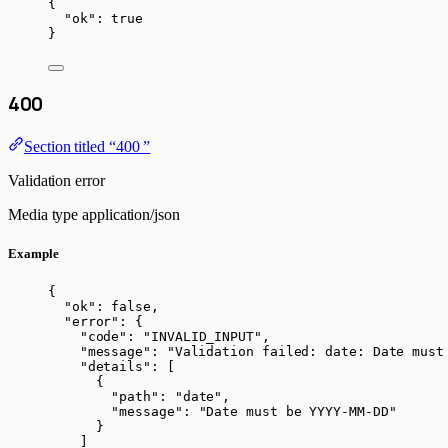
{
"ok"
: 
true
}
400
Section titled “400 ”
Validation error
Media type
application/json
Example
{
"ok"
: 
false
,
"error"
: {
"code"
: 
"
INVALID_INPUT
"
,
"message"
: 
"
Validation failed: date: Date must
"details"
: [
{
"path"
: 
"
date
"
,
"message"
: 
"
Date must be YYYY-MM-DD
"
}
]