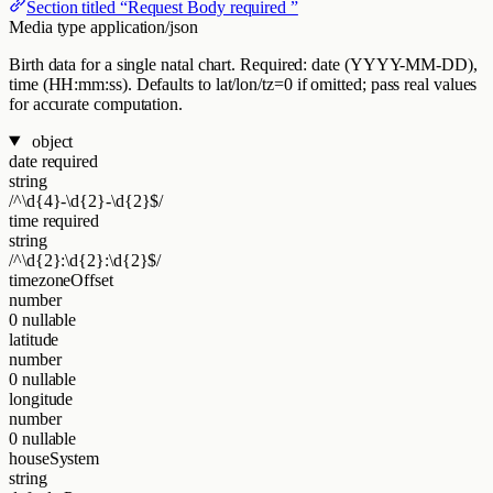
Section titled “Request Body required ”
Media type
application/json
Birth data for a single natal chart. Required: date (YYYY-MM-DD),
time (HH:mm:ss). Defaults to lat/lon/tz=0 if omitted; pass real values
for accurate computation.
object
date
required
string
/^\d{4}-\d{2}-\d{2}$/
time
required
string
/^\d{2}:\d{2}:\d{2}$/
timezoneOffset
number
0
nullable
latitude
number
0
nullable
longitude
number
0
nullable
houseSystem
string