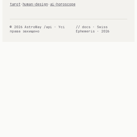
tarot
·
human-design
·
ai-horoscope
© 2026 AstroWay /api · Усі
// docs · Swiss
права захищено
Ephemeris · 2026