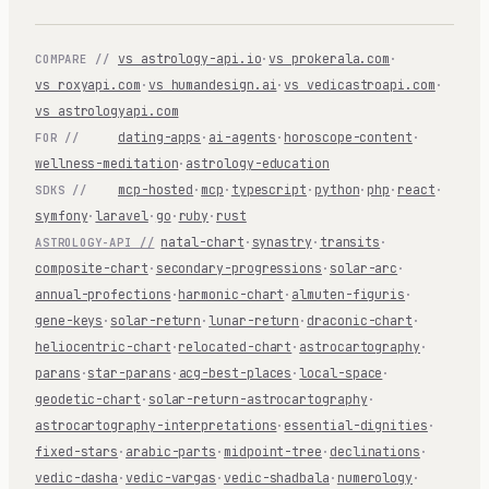
vs astrology-api.io
·
vs prokerala.com
·
COMPARE //
vs roxyapi.com
·
vs humandesign.ai
·
vs vedicastroapi.com
·
vs astrologyapi.com
dating-apps
·
ai-agents
·
horoscope-content
·
FOR //
wellness-meditation
·
astrology-education
mcp-hosted
·
mcp
·
typescript
·
python
·
php
·
react
·
SDKS //
symfony
·
laravel
·
go
·
ruby
·
rust
natal-chart
·
synastry
·
transits
·
ASTROLOGY-API //
composite-chart
·
secondary-progressions
·
solar-arc
·
annual-profections
·
harmonic-chart
·
almuten-figuris
·
gene-keys
·
solar-return
·
lunar-return
·
draconic-chart
·
heliocentric-chart
·
relocated-chart
·
astrocartography
·
parans
·
star-parans
·
acg-best-places
·
local-space
·
geodetic-chart
·
solar-return-astrocartography
·
astrocartography-interpretations
·
essential-dignities
·
fixed-stars
·
arabic-parts
·
midpoint-tree
·
declinations
·
vedic-dasha
·
vedic-vargas
·
vedic-shadbala
·
numerology
·