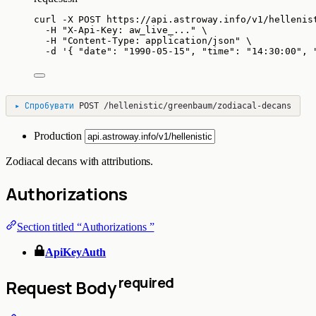
curl
-X
POST
https://api.astroway.info/v1/hellenis
-H
"
X-Api-Key: aw_live_...
"
\
-H
"
Content-Type: application/json
"
\
-d
'
{ "date": "1990-05-15", "time": "14:30:00", 
▸
Спробувати
POST
/hellenistic/greenbaum/zodiacal-decans
Production
Zodiacal decans with attributions.
Authorizations
Section titled “Authorizations ”
ApiKeyAuth
required
Request Body