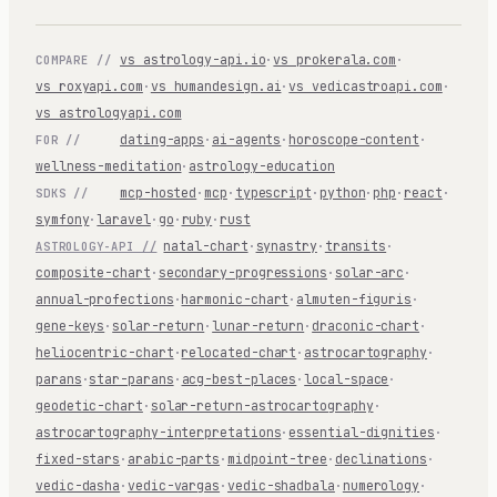
vs astrology-api.io
·
vs prokerala.com
·
COMPARE //
vs roxyapi.com
·
vs humandesign.ai
·
vs vedicastroapi.com
·
vs astrologyapi.com
dating-apps
·
ai-agents
·
horoscope-content
·
FOR //
wellness-meditation
·
astrology-education
mcp-hosted
·
mcp
·
typescript
·
python
·
php
·
react
·
SDKS //
symfony
·
laravel
·
go
·
ruby
·
rust
natal-chart
·
synastry
·
transits
·
ASTROLOGY-API //
composite-chart
·
secondary-progressions
·
solar-arc
·
annual-profections
·
harmonic-chart
·
almuten-figuris
·
gene-keys
·
solar-return
·
lunar-return
·
draconic-chart
·
heliocentric-chart
·
relocated-chart
·
astrocartography
·
parans
·
star-parans
·
acg-best-places
·
local-space
·
geodetic-chart
·
solar-return-astrocartography
·
astrocartography-interpretations
·
essential-dignities
·
fixed-stars
·
arabic-parts
·
midpoint-tree
·
declinations
·
vedic-dasha
·
vedic-vargas
·
vedic-shadbala
·
numerology
·