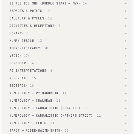
ZI WEI DOU SHU (PURPLE STAR) — MVP
· 14
▾
ASPECTS & POINTS
· 12
▾
CALENDAR & CYCLES
· 16
▾
DIGNITIES & RECEPTIONS
· 7
▾
HORARY
· 7
▾
HUMAN DESIGN
· 13
▾
ASTRO-GEOGRAPHY
· 20
▾
VEDIC
· 174
▾
HOROSCOPE
· 6
▾
AI INTERPRETATIONS
· 6
▾
REFERENCE
· 15
▾
ESOTERIC
· 18
▾
NUMEROLOGY — PYTHAGOREAN
· 11
▾
NUMEROLOGY — CHALDEAN
· 11
▾
NUMEROLOGY — KABBALISTIC (PHONETIC)
· 11
▾
NUMEROLOGY — KABBALISTIC (MATHERS STRICT)
· 11
▾
NUMEROLOGY — VEDIC
· 11
▾
TAROT — RIDER-WAITE-SMITH
· 36
▾