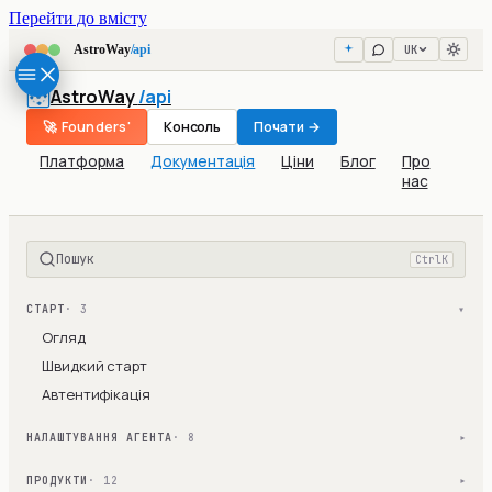
Перейти до вмісту
UK
AstroWay
/api
AstroWay
/api
🚀 Founders'
Консоль
Почати →
Платформа
Документація
Ціни
Блог
Про
нас
Пошук
Ctrl
K
СТАРТ
· 3
▾
Огляд
Швидкий старт
Автентифікація
НАЛАШТУВАННЯ АГЕНТА
· 8
▾
ПРОДУКТИ
· 12
▾