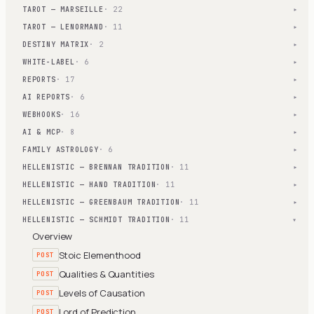
TAROT — MARSEILLE
· 22
▾
TAROT — LENORMAND
· 11
▾
DESTINY MATRIX
· 2
▾
WHITE-LABEL
· 6
▾
REPORTS
· 17
▾
AI REPORTS
· 6
▾
WEBHOOKS
· 16
▾
AI & MCP
· 8
▾
FAMILY ASTROLOGY
· 6
▾
HELLENISTIC — BRENNAN TRADITION
· 11
▾
HELLENISTIC — HAND TRADITION
· 11
▾
HELLENISTIC — GREENBAUM TRADITION
· 11
▾
HELLENISTIC — SCHMIDT TRADITION
· 11
▾
Overview
Stoic Elementhood
POST
Qualities & Quantities
POST
Levels of Causation
POST
Lord of Prediction
POST