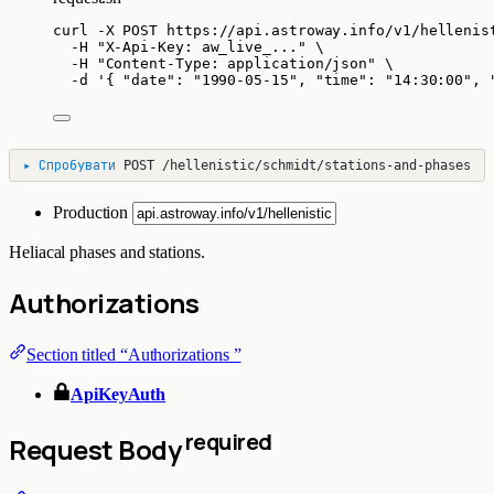
curl
-X
POST
https://api.astroway.info/v1/hellenis
-H
"
X-Api-Key: aw_live_...
"
\
-H
"
Content-Type: application/json
"
\
-d
'
{ "date": "1990-05-15", "time": "14:30:00", 
▸
Спробувати
POST
/hellenistic/schmidt/stations-and-phases
Production
Heliacal phases and stations.
Authorizations
Section titled “Authorizations ”
ApiKeyAuth
required
Request Body