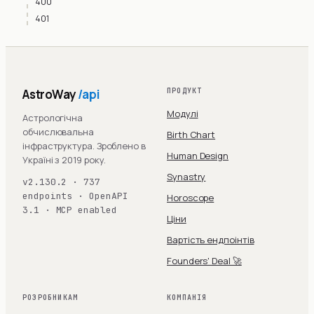
400
401
AstroWay
/api
ПРОДУКТ
Модулі
Астрологічна
обчислювальна
Birth Chart
інфраструктура. Зроблено в
Human Design
Україні з 2019 року.
Synastry
v2.130.2 · 737
endpoints · OpenAPI
Horoscope
3.1 · MCP enabled
Ціни
Вартість ендпоінтів
Founders' Deal 🚀
РОЗРОБНИКАМ
КОМПАНІЯ