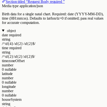
Section titled “Request Body required ”
Media type
application/json
Birth data for a single natal chart. Required: date (YYYY-MM-DD),
time (HH:mm:ss). Defaults to lat/lon/tz=0 if omitted; pass real values
for accurate computation.
object
date
required
string
/^\d{4}-\d{2}-\d{2}$/
time
required
string
/^\d{2}:\d{2}:\d{2}$/
timezoneOffset
number
0
nullable
latitude
number
0
nullable
longitude
number
0
nullable
houseSystem
string