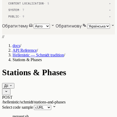
CONTENT LOCALIZATION
· 5
▾
SYSTEM
· 7
▾
PUBLIC
· 9
▾
Обрати тему
Обрати мову
//
docs
/
API Reference
/
Hellenistic — Schmidt tradition
/
Stations & Phases
Stations & Phases
Дії
POST
/hellenistic/schmidt/stations-and-phases
Select code sample
request.sh