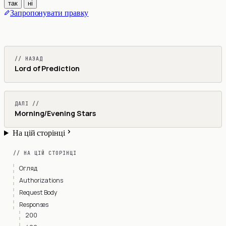
так
ні
Запропонувати правку
// НАЗАД
Lord of Prediction
ДАЛІ //
Morning/Evening Stars
На цій сторінці
// НА ЦІЙ СТОРІНЦІ
Огляд
Authorizations
Request Body
Responses
200