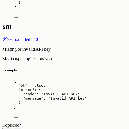
}
}
401
Section titled “401 ”
Missing or invalid API key
Media type
application/json
Example
{
"ok"
: 
false
,
"error"
: {
"code"
: 
"
INVALID_API_KEY
"
,
"message"
: 
"
Invalid API key
"
}
}
Корисно?