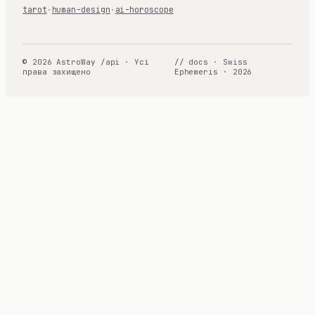
tarot
·
human-design
·
ai-horoscope
© 2026 AstroWay /api · Усі
// docs · Swiss
права захищено
Ephemeris · 2026