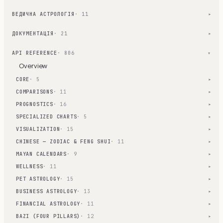
ВЕДИЧНА АСТРОЛОГІЯ
· 11
▾
ДОКУМЕНТАЦІЯ
· 21
▾
API REFERENCE
· 806
▾
Overview
CORE
· 5
▾
COMPARISONS
· 11
▾
PROGNOSTICS
· 16
▾
SPECIALIZED CHARTS
· 5
▾
VISUALIZATION
· 15
▾
CHINESE — ZODIAC & FENG SHUI
· 11
▾
MAYAN CALENDARS
· 9
▾
WELLNESS
· 11
▾
PET ASTROLOGY
· 15
▾
BUSINESS ASTROLOGY
· 13
▾
FINANCIAL ASTROLOGY
· 11
▾
BAZI (FOUR PILLARS)
· 12
▾