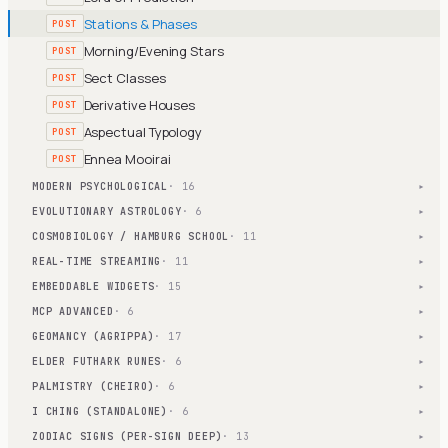
Stations & Phases
POST
Morning/Evening Stars
POST
Sect Classes
POST
Derivative Houses
POST
Aspectual Typology
POST
Ennea Mooirai
POST
MODERN PSYCHOLOGICAL
· 16
▾
EVOLUTIONARY ASTROLOGY
· 6
▾
COSMOBIOLOGY / HAMBURG SCHOOL
· 11
▾
REAL-TIME STREAMING
· 11
▾
EMBEDDABLE WIDGETS
· 15
▾
MCP ADVANCED
· 6
▾
GEOMANCY (AGRIPPA)
· 17
▾
ELDER FUTHARK RUNES
· 6
▾
PALMISTRY (CHEIRO)
· 6
▾
I CHING (STANDALONE)
· 6
▾
ZODIAC SIGNS (PER-SIGN DEEP)
· 13
▾