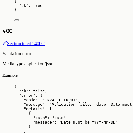
{
"ok"
: 
true
}
400
Section titled “400 ”
Validation error
Media type
application/json
Example
{
"ok"
: 
false
,
"error"
: {
"code"
: 
"
INVALID_INPUT
"
,
"message"
: 
"
Validation failed: date: Date must
"details"
: [
{
"path"
: 
"
date
"
,
"message"
: 
"
Date must be YYYY-MM-DD
"
}
]