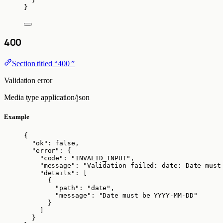
}
400
Section titled “400 ”
Validation error
Media type
application/json
Example
{
"ok"
: 
false
,
"error"
: {
"code"
: 
"
INVALID_INPUT
"
,
"message"
: 
"
Validation failed: date: Date must
"details"
: [
{
"path"
: 
"
date
"
,
"message"
: 
"
Date must be YYYY-MM-DD
"
}
]
}