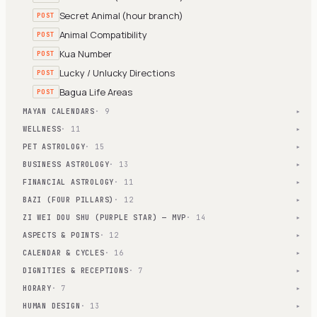
Secret Animal (hour branch)
POST
Animal Compatibility
POST
Kua Number
POST
Lucky / Unlucky Directions
POST
Bagua Life Areas
POST
MAYAN CALENDARS
· 9
▾
WELLNESS
· 11
▾
PET ASTROLOGY
· 15
▾
BUSINESS ASTROLOGY
· 13
▾
FINANCIAL ASTROLOGY
· 11
▾
BAZI (FOUR PILLARS)
· 12
▾
ZI WEI DOU SHU (PURPLE STAR) — MVP
· 14
▾
ASPECTS & POINTS
· 12
▾
CALENDAR & CYCLES
· 16
▾
DIGNITIES & RECEPTIONS
· 7
▾
HORARY
· 7
▾
HUMAN DESIGN
· 13
▾