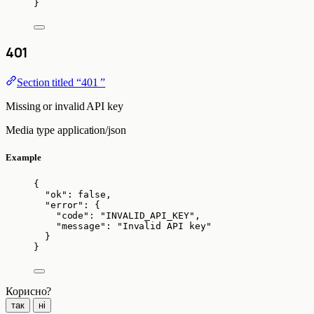
}
401
Section titled “401 ”
Missing or invalid API key
Media type
application/json
Example
{
"ok"
: 
false
,
"error"
: {
"code"
: 
"
INVALID_API_KEY
"
,
"message"
: 
"
Invalid API key
"
}
}
Корисно?
так
ні