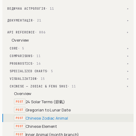
ВЕДИЧНА АСТРОЛОГІЯ
· 11
▾
ДОКУМЕНТАЦІЯ
· 21
▾
API REFERENCE
· 806
▾
Overview
CORE
· 5
▾
COMPARISONS
· 11
▾
PROGNOSTICS
· 16
▾
SPECIALIZED CHARTS
· 5
▾
VISUALIZATION
· 15
▾
CHINESE — ZODIAC & FENG SHUI
· 11
▾
Overview
24 Solar Terms (節氣)
POST
Gregorian to Lunar Date
POST
Chinese Zodiac Animal
POST
Chinese Element
POST
Inner Animal (month branch)
POST