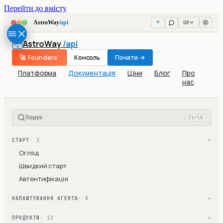
Перейти до вмісту
UK
AstroWay
/api
AstroWay
/api
🚀 Founders'
Консоль
Почати →
Платформа
Документація
Ціни
Блог
Про
нас
Пошук
Ctrl
K
СТАРТ
· 3
▾
Огляд
Швидкий старт
Автентифікація
НАЛАШТУВАННЯ АГЕНТА
· 8
▾
ПРОДУКТИ
· 12
▾