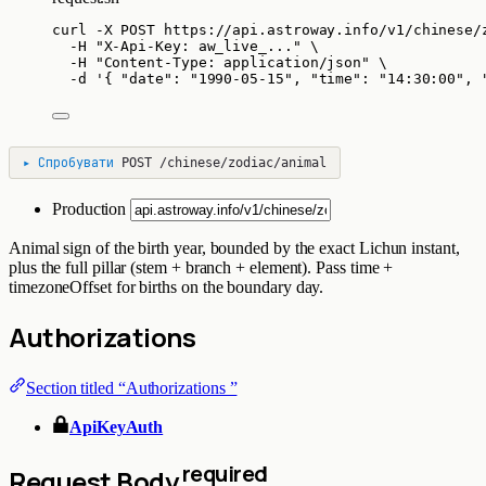
curl
-X
POST
https://api.astroway.info/v1/chinese/
-H
"
X-Api-Key: aw_live_...
"
\
-H
"
Content-Type: application/json
"
\
-d
'
{ "date": "1990-05-15", "time": "14:30:00", 
▸
Спробувати
POST
/chinese/zodiac/animal
Production
Animal sign of the birth year, bounded by the exact Lichun instant,
plus the full pillar (stem + branch + element). Pass time +
timezoneOffset for births on the boundary day.
Authorizations
Section titled “Authorizations ”
ApiKeyAuth
required
Request Body