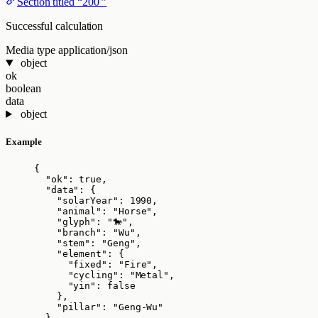
Section titled “200 ”
Successful calculation
Media type
application/json
object
ok
boolean
data
object
Example
{
"ok"
: 
true
,
"data"
: {
"solarYear"
: 
1990
,
"animal"
: 
"
Horse
"
,
"glyph"
: 
"
🐎
"
,
"branch"
: 
"
Wu
"
,
"stem"
: 
"
Geng
"
,
"element"
: {
"fixed"
: 
"
Fire
"
,
"cycling"
: 
"
Metal
"
,
"yin"
: 
false
},
"pillar"
: 
"
Geng-Wu
"
}