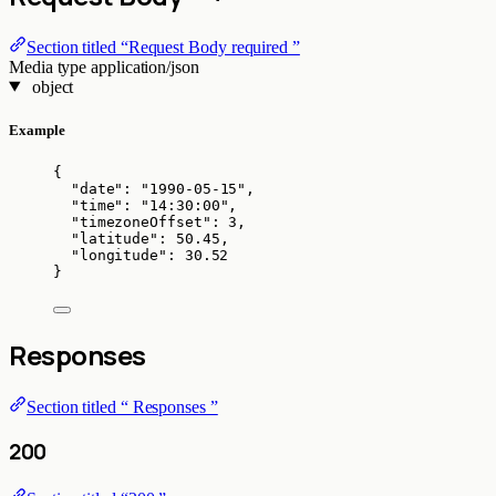
Section titled “Request Body required ”
Media type
application/json
object
Example
{
"date"
: 
"
1990-05-15
"
,
"time"
: 
"
14:30:00
"
,
"timezoneOffset"
: 
3
,
"latitude"
: 
50.45
,
"longitude"
: 
30.52
}
Responses
Section titled “ Responses ”
200