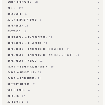
ASTRO-GEOGRAPHY
· 20
▾
VEDIC
· 174
▾
HOROSCOPE
· 6
▾
AI INTERPRETATIONS
· 6
▾
REFERENCE
· 15
▾
ESOTERIC
· 18
▾
NUMEROLOGY — PYTHAGOREAN
· 11
▾
NUMEROLOGY — CHALDEAN
· 11
▾
NUMEROLOGY — KABBALISTIC (PHONETIC)
· 11
▾
NUMEROLOGY — KABBALISTIC (MATHERS STRICT)
· 11
▾
NUMEROLOGY — VEDIC
· 11
▾
TAROT — RIDER-WAITE-SMITH
· 36
▾
TAROT — MARSEILLE
· 22
▾
TAROT — LENORMAND
· 11
▾
DESTINY MATRIX
· 2
▾
WHITE-LABEL
· 6
▾
REPORTS
· 17
▾
AI REPORTS
· 6
▾