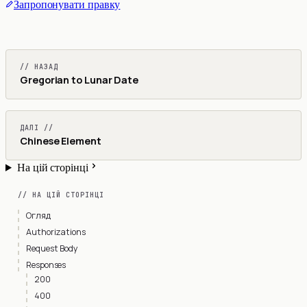
Запропонувати правку
// НАЗАД
Gregorian to Lunar Date
ДАЛІ //
Chinese Element
На цій сторінці
// НА ЦІЙ СТОРІНЦІ
Огляд
Authorizations
Request Body
Responses
200
400