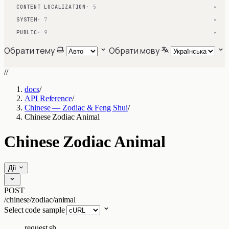
CONTENT LOCALIZATION
· 5
▾
SYSTEM
· 7
▾
PUBLIC
· 9
▾
Обрати тему
Обрати мову
//
docs
/
API Reference
/
Chinese — Zodiac & Feng Shui
/
Chinese Zodiac Animal
Chinese Zodiac Animal
Дії
POST
/chinese/zodiac/animal
Select code sample
request.sh