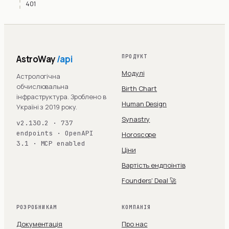
401
AstroWay
/api
ПРОДУКТ
Модулі
Астрологічна
обчислювальна
Birth Chart
інфраструктура. Зроблено в
Human Design
Україні з 2019 року.
Synastry
v2.130.2 · 737
endpoints · OpenAPI
Horoscope
3.1 · MCP enabled
Ціни
Вартість ендпоінтів
Founders' Deal 🚀
РОЗРОБНИКАМ
КОМПАНІЯ
Документація
Про нас