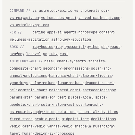
vs astrology-api.io
·
vs prokerala.com
·
COMPARE //
vs roxyapi.com
·
vs humandesign.ai
·
vs vedicastroapi.com
·
vs astrologyapi.com
dating-apps
·
ai-agents
·
horoscope-content
·
FOR //
wellness-meditation
·
astrology-education
mcp-hosted
·
mcp
·
typescript
·
python
·
php
·
react
·
SDKS //
symfony
·
laravel
·
go
·
ruby
·
rust
natal-chart
·
synastry
·
transits
·
ASTROLOGY-API //
composite-chart
·
secondary-progressions
·
solar-arc
·
annual-profections
·
harmonic-chart
·
almuten-figuris
·
gene-keys
·
solar-return
·
lunar-return
·
draconic-chart
·
heliocentric-chart
·
relocated-chart
·
astrocartography
·
parans
·
star-parans
·
acg-best-places
·
local-space
·
geodetic-chart
·
solar-return-astrocartography
·
astrocartography-interpretations
·
essential-dignities
·
fixed-stars
·
arabic-parts
·
midpoint-tree
·
declinations
·
vedic-dasha
·
vedic-vargas
·
vedic-shadbala
·
numerology
·
tarot
·
human-design
·
ai-horoscope