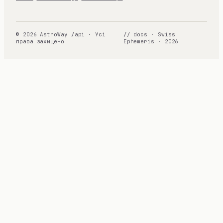
© 2026 AstroWay /api · Усі
// docs · Swiss
права захищено
Ephemeris · 2026