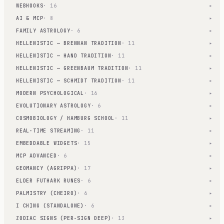
WEBHOOKS
· 16
▾
AI & MCP
· 8
▾
FAMILY ASTROLOGY
· 6
▾
HELLENISTIC — BRENNAN TRADITION
· 11
▾
HELLENISTIC — HAND TRADITION
· 11
▾
HELLENISTIC — GREENBAUM TRADITION
· 11
▾
HELLENISTIC — SCHMIDT TRADITION
· 11
▾
MODERN PSYCHOLOGICAL
· 16
▾
EVOLUTIONARY ASTROLOGY
· 6
▾
COSMOBIOLOGY / HAMBURG SCHOOL
· 11
▾
REAL-TIME STREAMING
· 11
▾
EMBEDDABLE WIDGETS
· 15
▾
MCP ADVANCED
· 6
▾
GEOMANCY (AGRIPPA)
· 17
▾
ELDER FUTHARK RUNES
· 6
▾
PALMISTRY (CHEIRO)
· 6
▾
I CHING (STANDALONE)
· 6
▾
ZODIAC SIGNS (PER-SIGN DEEP)
· 13
▾