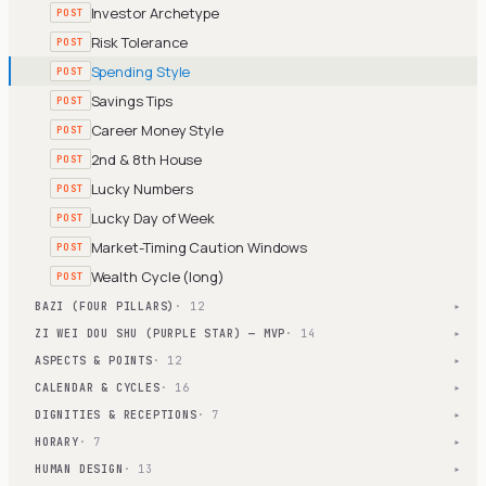
Investor Archetype
POST
Risk Tolerance
POST
Spending Style
POST
Savings Tips
POST
Career Money Style
POST
2nd & 8th House
POST
Lucky Numbers
POST
Lucky Day of Week
POST
Market-Timing Caution Windows
POST
Wealth Cycle (long)
POST
BAZI (FOUR PILLARS)
· 12
▾
ZI WEI DOU SHU (PURPLE STAR) — MVP
· 14
▾
ASPECTS & POINTS
· 12
▾
CALENDAR & CYCLES
· 16
▾
DIGNITIES & RECEPTIONS
· 7
▾
HORARY
· 7
▾
HUMAN DESIGN
· 13
▾