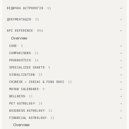
ВЕДИЧНА АСТРОЛОГІЯ
· 11
▾
ДОКУМЕНТАЦІЯ
· 21
▾
API REFERENCE
· 806
▾
Overview
CORE
· 5
▾
COMPARISONS
· 11
▾
PROGNOSTICS
· 16
▾
SPECIALIZED CHARTS
· 5
▾
VISUALIZATION
· 15
▾
CHINESE — ZODIAC & FENG SHUI
· 11
▾
MAYAN CALENDARS
· 9
▾
WELLNESS
· 11
▾
PET ASTROLOGY
· 15
▾
BUSINESS ASTROLOGY
· 13
▾
FINANCIAL ASTROLOGY
· 11
▾
Overview