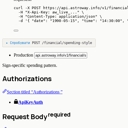
curl
-X
POST
https://api.astroway.info/v1/financia
-H
"
X-Api-Key: aw_live_...
"
\
-H
"
Content-Type: application/json
"
\
-d
'
{ "date": "1990-05-15", "time": "14:30:00", 
▸
Спробувати
POST
/financial/spending-style
Production
Sign-specific spending pattern.
Authorizations
Section titled “Authorizations ”
ApiKeyAuth
required
Request Body