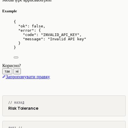
Example
{
"ok"
: 
false
,
"error"
: {
"code"
: 
"
INVALID_API_KEY
"
,
"message"
: 
"
Invalid API key
"
}
}
Корисно?
так
ні
Запропонувати правку
// НАЗАД
Risk Tolerance