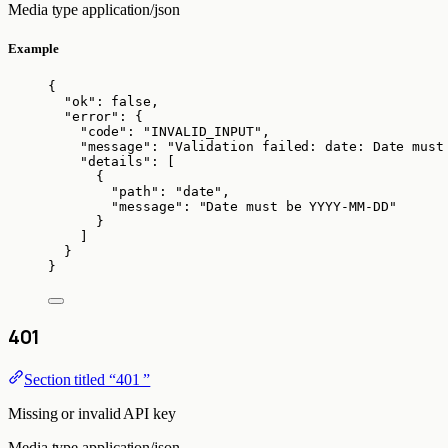
Media type
application/json
Example
{
"ok"
: 
false
,
"error"
: {
"code"
: 
"
INVALID_INPUT
"
,
"message"
: 
"
Validation failed: date: Date must
"details"
: [
{
"path"
: 
"
date
"
,
"message"
: 
"
Date must be YYYY-MM-DD
"
}
]
}
}
401
Section titled “401 ”
Missing or invalid API key
Media type
application/json