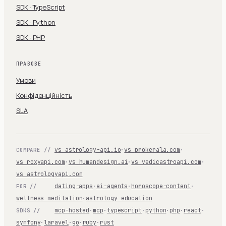
SDK · TypeScript
SDK · Python
SDK · PHP
ПРАВОВЕ
Умови
Конфіденційність
SLA
vs astrology-api.io
·
vs prokerala.com
·
COMPARE //
vs roxyapi.com
·
vs humandesign.ai
·
vs vedicastroapi.com
·
vs astrologyapi.com
dating-apps
·
ai-agents
·
horoscope-content
·
FOR //
wellness-meditation
·
astrology-education
mcp-hosted
·
mcp
·
typescript
·
python
·
php
·
react
·
SDKS //
symfony
·
laravel
·
go
·
ruby
·
rust