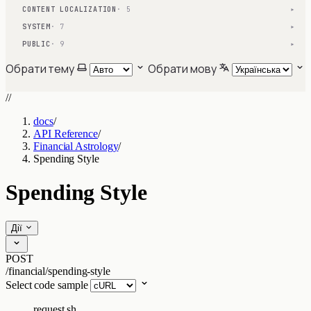
CONTENT LOCALIZATION
· 5
▾
SYSTEM
· 7
▾
PUBLIC
· 9
▾
Обрати тему
Обрати мову
//
docs
/
API Reference
/
Financial Astrology
/
Spending Style
Spending Style
Дії
POST
/financial/spending-style
Select code sample
request.sh