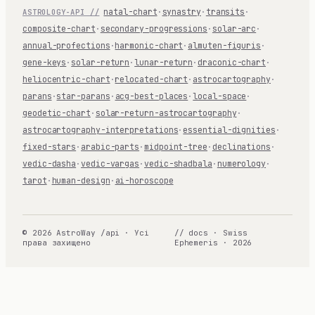
natal-chart
·
synastry
·
transits
·
ASTROLOGY-API //
composite-chart
·
secondary-progressions
·
solar-arc
·
annual-profections
·
harmonic-chart
·
almuten-figuris
·
gene-keys
·
solar-return
·
lunar-return
·
draconic-chart
·
heliocentric-chart
·
relocated-chart
·
astrocartography
·
parans
·
star-parans
·
acg-best-places
·
local-space
·
geodetic-chart
·
solar-return-astrocartography
·
astrocartography-interpretations
·
essential-dignities
·
fixed-stars
·
arabic-parts
·
midpoint-tree
·
declinations
·
vedic-dasha
·
vedic-vargas
·
vedic-shadbala
·
numerology
·
tarot
·
human-design
·
ai-horoscope
© 2026 AstroWay /api · Усі
// docs · Swiss
права захищено
Ephemeris · 2026