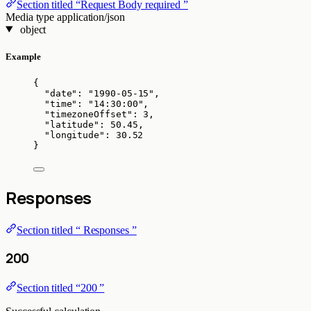
Section titled “Request Body required ”
Media type
application/json
object
Example
{
"date"
: 
"
1990-05-15
"
,
"time"
: 
"
14:30:00
"
,
"timezoneOffset"
: 
3
,
"latitude"
: 
50.45
,
"longitude"
: 
30.52
}
Responses
Section titled “ Responses ”
200
Section titled “200 ”