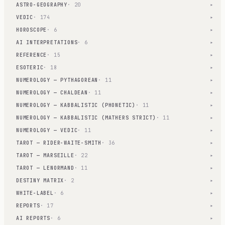
ASTRO-GEOGRAPHY
· 20
▾
VEDIC
· 174
▾
HOROSCOPE
· 6
▾
AI INTERPRETATIONS
· 6
▾
REFERENCE
· 15
▾
ESOTERIC
· 18
▾
NUMEROLOGY — PYTHAGOREAN
· 11
▾
NUMEROLOGY — CHALDEAN
· 11
▾
NUMEROLOGY — KABBALISTIC (PHONETIC)
· 11
▾
NUMEROLOGY — KABBALISTIC (MATHERS STRICT)
· 11
▾
NUMEROLOGY — VEDIC
· 11
▾
TAROT — RIDER-WAITE-SMITH
· 36
▾
TAROT — MARSEILLE
· 22
▾
TAROT — LENORMAND
· 11
▾
DESTINY MATRIX
· 2
▾
WHITE-LABEL
· 6
▾
REPORTS
· 17
▾
AI REPORTS
· 6
▾