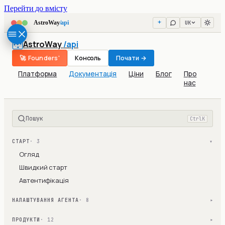
Перейти до вмісту
UK
AstroWay
/api
AstroWay
/api
🚀 Founders'
Консоль
Почати →
Платформа
Документація
Ціни
Блог
Про
нас
Пошук
Ctrl
K
СТАРТ
· 3
▾
Огляд
Швидкий старт
Автентифікація
НАЛАШТУВАННЯ АГЕНТА
· 8
▾
ПРОДУКТИ
· 12
▾