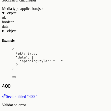
Successful calculation
Media type
application/json
object
ok
boolean
data
object
Example
{
"ok"
: 
true
,
"data"
: {
"spendingStyle"
: 
"
...
"
}
}
400
Section titled “400 ”
Validation error