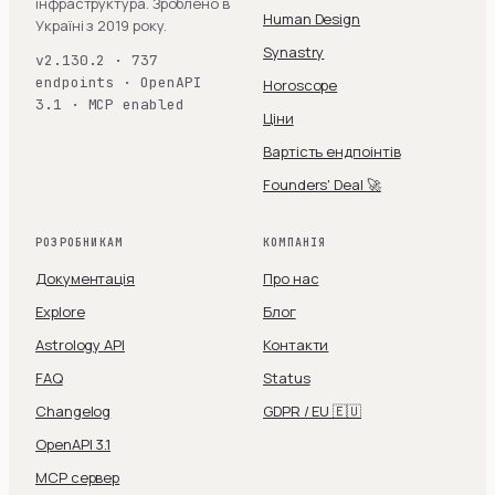
інфраструктура. Зроблено в
Human Design
Україні з 2019 року.
Synastry
v2.130.2 · 737
endpoints · OpenAPI
Horoscope
3.1 · MCP enabled
Ціни
Вартість ендпоінтів
Founders' Deal 🚀
РОЗРОБНИКАМ
КОМПАНІЯ
Документація
Про нас
Explore
Блог
Astrology API
Контакти
FAQ
Status
Changelog
GDPR / EU 🇪🇺
OpenAPI 3.1
MCP сервер