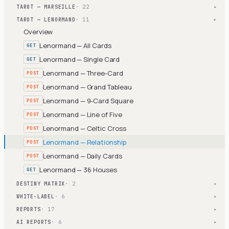
TAROT — MARSEILLE
· 22
▾
TAROT — LENORMAND
· 11
▾
Overview
Lenormand — All Cards
GET
Lenormand — Single Card
GET
Lenormand — Three-Card
POST
Lenormand — Grand Tableau
POST
Lenormand — 9-Card Square
POST
Lenormand — Line of Five
POST
Lenormand — Celtic Cross
POST
Lenormand — Relationship
POST
Lenormand — Daily Cards
POST
Lenormand — 36 Houses
GET
DESTINY MATRIX
· 2
▾
WHITE-LABEL
· 6
▾
REPORTS
· 17
▾
AI REPORTS
· 6
▾