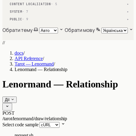
CONTENT LOCALIZATION
· 5
▾
SYSTEM
· 7
▾
PUBLIC
· 9
▾
Обрати тему
Обрати мову
//
docs
/
API Reference
/
Tarot — Lenormand
/
Lenormand — Relationship
Lenormand — Relationship
Дії
POST
/tarot/lenormand/draw/relationship
Select code sample
request.sh