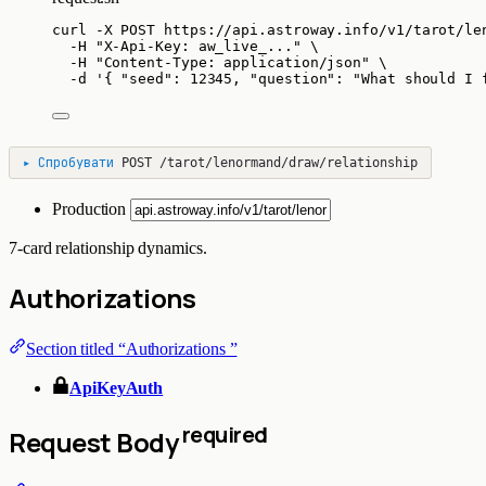
curl
-X
POST
https://api.astroway.info/v1/tarot/le
-H
"
X-Api-Key: aw_live_...
"
\
-H
"
Content-Type: application/json
"
\
-d
'
{ "seed": 12345, "question": "What should I 
▸
Спробувати
POST
/tarot/lenormand/draw/relationship
Production
7-card relationship dynamics.
Authorizations
Section titled “Authorizations ”
ApiKeyAuth
required
Request Body