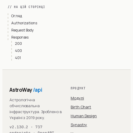
// НА ЦІЙ СТОРІНЦІ
Огляд
Authorizations
Request Body
Responses
200
400
401
AstroWay
/api
ПРОДУКТ
Модулі
Астрологічна
обчислювальна
Birth Chart
інфраструктура. Зроблено в
Human Design
Україні з 2019 року.
Synastry
v2.130.2 · 737
endpoints · OpenAPI