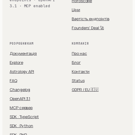
Horoscope
3.1 · MCP enabled
Ціни
Вартість ендпоінтів
Founders' Deal 🚀
РОЗРОБНИКАМ
КОМПАНІЯ
Документація
Про нас
Explore
Блог
Astrology API
Контакти
FAQ
Status
Changelog
GDPR / EU 🇪🇺
OpenAPI 3.1
MCP сервер
SDK · TypeScript
SDK · Python
SDK · PHP