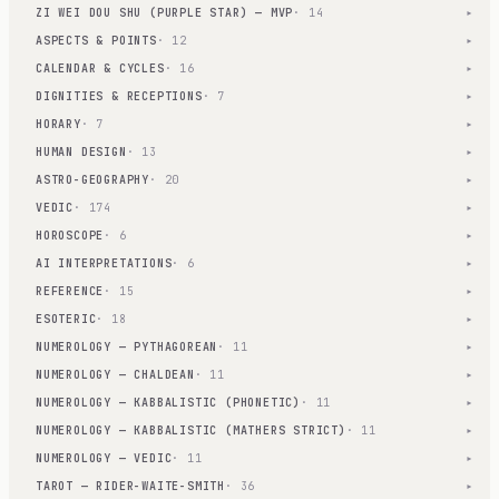
ZI WEI DOU SHU (PURPLE STAR) — MVP
· 14
▾
ASPECTS & POINTS
· 12
▾
CALENDAR & CYCLES
· 16
▾
DIGNITIES & RECEPTIONS
· 7
▾
HORARY
· 7
▾
HUMAN DESIGN
· 13
▾
ASTRO-GEOGRAPHY
· 20
▾
VEDIC
· 174
▾
HOROSCOPE
· 6
▾
AI INTERPRETATIONS
· 6
▾
REFERENCE
· 15
▾
ESOTERIC
· 18
▾
NUMEROLOGY — PYTHAGOREAN
· 11
▾
NUMEROLOGY — CHALDEAN
· 11
▾
NUMEROLOGY — KABBALISTIC (PHONETIC)
· 11
▾
NUMEROLOGY — KABBALISTIC (MATHERS STRICT)
· 11
▾
NUMEROLOGY — VEDIC
· 11
▾
TAROT — RIDER-WAITE-SMITH
· 36
▾