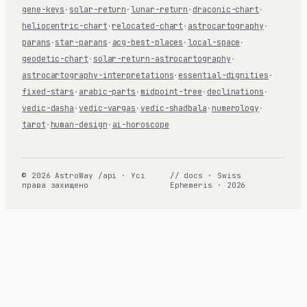
gene-keys
·
solar-return
·
lunar-return
·
draconic-chart
·
heliocentric-chart
·
relocated-chart
·
astrocartography
·
parans
·
star-parans
·
acg-best-places
·
local-space
·
geodetic-chart
·
solar-return-astrocartography
·
astrocartography-interpretations
·
essential-dignities
·
fixed-stars
·
arabic-parts
·
midpoint-tree
·
declinations
·
vedic-dasha
·
vedic-vargas
·
vedic-shadbala
·
numerology
·
tarot
·
human-design
·
ai-horoscope
© 2026 AstroWay /api · Усі
// docs · Swiss
права захищено
Ephemeris · 2026