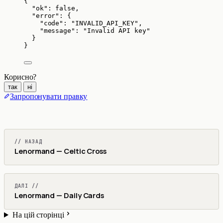
{
"ok"
: 
false
,
"error"
: {
"code"
: 
"
INVALID_API_KEY
"
,
"message"
: 
"
Invalid API key
"
}
}
Корисно?
так
ні
Запропонувати правку
// НАЗАД
Lenormand — Celtic Cross
ДАЛІ //
Lenormand — Daily Cards
На цій сторінці