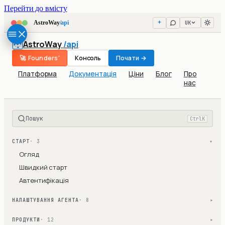
Перейти до вмісту
UK
AstroWay
/api
AstroWay
/api
🚀 Founders'
Консоль
Почати →
Платформа
Документація
Ціни
Блог
Про
нас
Пошук
Ctrl
K
СТАРТ
· 3
▾
Огляд
Швидкий старт
Автентифікація
НАЛАШТУВАННЯ АГЕНТА
· 8
▾
ПРОДУКТИ
· 12
▾