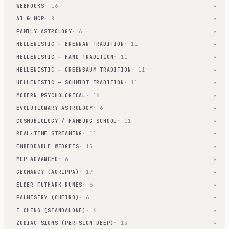
WEBHOOKS
· 16
▾
AI & MCP
· 8
▾
FAMILY ASTROLOGY
· 6
▾
HELLENISTIC — BRENNAN TRADITION
· 11
▾
HELLENISTIC — HAND TRADITION
· 11
▾
HELLENISTIC — GREENBAUM TRADITION
· 11
▾
HELLENISTIC — SCHMIDT TRADITION
· 11
▾
MODERN PSYCHOLOGICAL
· 16
▾
EVOLUTIONARY ASTROLOGY
· 6
▾
COSMOBIOLOGY / HAMBURG SCHOOL
· 11
▾
REAL-TIME STREAMING
· 11
▾
EMBEDDABLE WIDGETS
· 15
▾
MCP ADVANCED
· 6
▾
GEOMANCY (AGRIPPA)
· 17
▾
ELDER FUTHARK RUNES
· 6
▾
PALMISTRY (CHEIRO)
· 6
▾
I CHING (STANDALONE)
· 6
▾
ZODIAC SIGNS (PER-SIGN DEEP)
· 13
▾