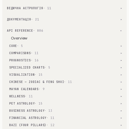
ВЕДИЧНА АСТРОЛОГІЯ
· 11
▾
ДОКУМЕНТАЦІЯ
· 21
▾
API REFERENCE
· 806
▾
Overview
CORE
· 5
▾
COMPARISONS
· 11
▾
PROGNOSTICS
· 16
▾
SPECIALIZED CHARTS
· 5
▾
VISUALIZATION
· 15
▾
CHINESE — ZODIAC & FENG SHUI
· 11
▾
MAYAN CALENDARS
· 9
▾
WELLNESS
· 11
▾
PET ASTROLOGY
· 15
▾
BUSINESS ASTROLOGY
· 13
▾
FINANCIAL ASTROLOGY
· 11
▾
BAZI (FOUR PILLARS)
· 12
▾