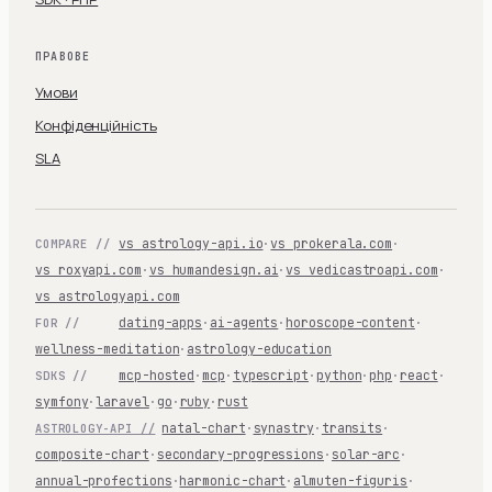
ПРАВОВЕ
Умови
Конфіденційність
SLA
vs astrology-api.io
·
vs prokerala.com
·
COMPARE //
vs roxyapi.com
·
vs humandesign.ai
·
vs vedicastroapi.com
·
vs astrologyapi.com
dating-apps
·
ai-agents
·
horoscope-content
·
FOR //
wellness-meditation
·
astrology-education
mcp-hosted
·
mcp
·
typescript
·
python
·
php
·
react
·
SDKS //
symfony
·
laravel
·
go
·
ruby
·
rust
natal-chart
·
synastry
·
transits
·
ASTROLOGY-API //
composite-chart
·
secondary-progressions
·
solar-arc
·
annual-profections
·
harmonic-chart
·
almuten-figuris
·