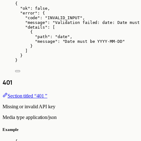
{
"ok"
: 
false
,
"error"
: {
"code"
: 
"
INVALID_INPUT
"
,
"message"
: 
"
Validation failed: date: Date must
"details"
: [
{
"path"
: 
"
date
"
,
"message"
: 
"
Date must be YYYY-MM-DD
"
}
]
}
}
401
Section titled “401 ”
Missing or invalid API key
Media type
application/json
Example