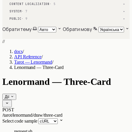
CONTENT LOCALIZATION
· 5
▾
SYSTEM
· 7
▾
PUBLIC
· 9
▾
Обрати тему
Обрати мову
//
docs
/
API Reference
/
Tarot — Lenormand
/
Lenormand — Three-Card
Lenormand — Three-Card
Дії
POST
/tarot/lenormand/draw/three-card
Select code sample
request.sh