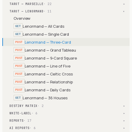
TAROT — MARSEILLE
· 22
▾
TAROT — LENORMAND
· 11
▾
Overview
Lenormand — All Cards
GET
Lenormand — Single Card
GET
Lenormand — Three-Card
POST
Lenormand — Grand Tableau
POST
Lenormand — 9-Card Square
POST
Lenormand — Line of Five
POST
Lenormand — Celtic Cross
POST
Lenormand — Relationship
POST
Lenormand — Daily Cards
POST
Lenormand — 36 Houses
GET
DESTINY MATRIX
· 2
▾
WHITE-LABEL
· 6
▾
REPORTS
· 17
▾
AI REPORTS
· 6
▾