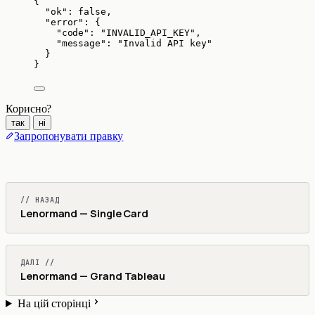
{
"ok"
: 
false
,
"error"
: {
"code"
: 
"
INVALID_API_KEY
"
,
"message"
: 
"
Invalid API key
"
}
}
Корисно?
так
ні
Запропонувати правку
// НАЗАД
Lenormand — Single Card
ДАЛІ //
Lenormand — Grand Tableau
На цій сторінці