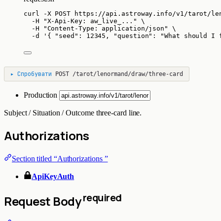
curl
-X
POST
https://api.astroway.info/v1/tarot/le
-H
"
X-Api-Key: aw_live_...
"
\
-H
"
Content-Type: application/json
"
\
-d
'
{ "seed": 12345, "question": "What should I 
▸
Спробувати
POST
/tarot/lenormand/draw/three-card
Production
Subject / Situation / Outcome three-card line.
Authorizations
Section titled “Authorizations ”
ApiKeyAuth
required
Request Body