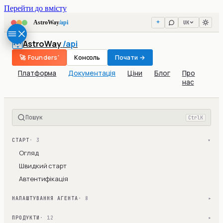
Перейти до вмісту
UK
AstroWay
/api
AstroWay
/api
🚀 Founders'
Консоль
Почати →
Платформа
Документація
Ціни
Блог
Про
нас
Пошук
Ctrl
K
СТАРТ
· 3
▾
Огляд
Швидкий старт
Автентифікація
НАЛАШТУВАННЯ АГЕНТА
· 8
▾
ПРОДУКТИ
· 12
▾