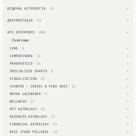
ВЕДИЧНА АСТРОЛОГІЯ
· 11
▾
ДОКУМЕНТАЦІЯ
· 21
▾
API REFERENCE
· 806
▾
Overview
CORE
· 5
▾
COMPARISONS
· 11
▾
PROGNOSTICS
· 16
▾
SPECIALIZED CHARTS
· 5
▾
VISUALIZATION
· 15
▾
CHINESE — ZODIAC & FENG SHUI
· 11
▾
MAYAN CALENDARS
· 9
▾
WELLNESS
· 11
▾
PET ASTROLOGY
· 15
▾
BUSINESS ASTROLOGY
· 13
▾
FINANCIAL ASTROLOGY
· 11
▾
BAZI (FOUR PILLARS)
· 12
▾