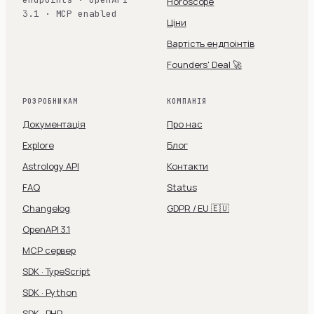
Horoscope
3.1 · MCP enabled
Ціни
Вартість ендпоінтів
Founders' Deal 🚀
РОЗРОБНИКАМ
КОМПАНІЯ
Документація
Про нас
Explore
Блог
Astrology API
Контакти
FAQ
Status
Changelog
GDPR / EU 🇪🇺
OpenAPI 3.1
MCP сервер
SDK · TypeScript
SDK · Python
SDK · PHP