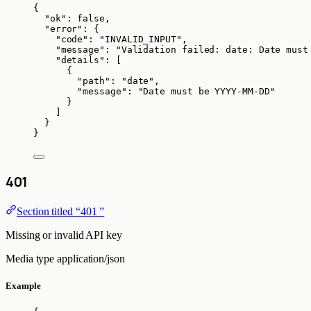
{
"ok"
: 
false
,
"error"
: {
"code"
: 
"
INVALID_INPUT
"
,
"message"
: 
"
Validation failed: date: Date must
"details"
: [
{
"path"
: 
"
date
"
,
"message"
: 
"
Date must be YYYY-MM-DD
"
}
]
}
}
401
Section titled “401 ”
Missing or invalid API key
Media type
application/json
Example