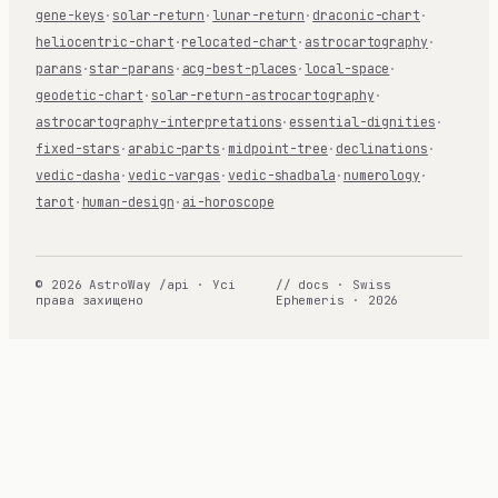
gene-keys
·
solar-return
·
lunar-return
·
draconic-chart
·
heliocentric-chart
·
relocated-chart
·
astrocartography
·
parans
·
star-parans
·
acg-best-places
·
local-space
·
geodetic-chart
·
solar-return-astrocartography
·
astrocartography-interpretations
·
essential-dignities
·
fixed-stars
·
arabic-parts
·
midpoint-tree
·
declinations
·
vedic-dasha
·
vedic-vargas
·
vedic-shadbala
·
numerology
·
tarot
·
human-design
·
ai-horoscope
© 2026 AstroWay /api · Усі
// docs · Swiss
права захищено
Ephemeris · 2026