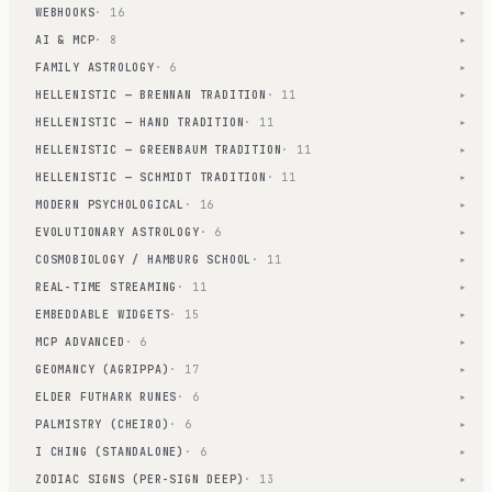
WEBHOOKS
· 16
▾
AI & MCP
· 8
▾
FAMILY ASTROLOGY
· 6
▾
HELLENISTIC — BRENNAN TRADITION
· 11
▾
HELLENISTIC — HAND TRADITION
· 11
▾
HELLENISTIC — GREENBAUM TRADITION
· 11
▾
HELLENISTIC — SCHMIDT TRADITION
· 11
▾
MODERN PSYCHOLOGICAL
· 16
▾
EVOLUTIONARY ASTROLOGY
· 6
▾
COSMOBIOLOGY / HAMBURG SCHOOL
· 11
▾
REAL-TIME STREAMING
· 11
▾
EMBEDDABLE WIDGETS
· 15
▾
MCP ADVANCED
· 6
▾
GEOMANCY (AGRIPPA)
· 17
▾
ELDER FUTHARK RUNES
· 6
▾
PALMISTRY (CHEIRO)
· 6
▾
I CHING (STANDALONE)
· 6
▾
ZODIAC SIGNS (PER-SIGN DEEP)
· 13
▾