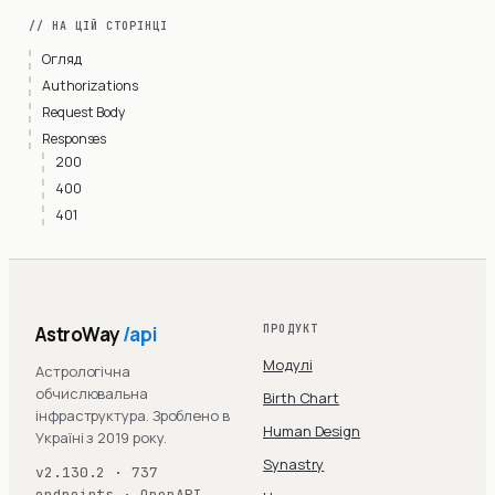
// НА ЦІЙ СТОРІНЦІ
Огляд
Authorizations
Request Body
Responses
200
400
401
AstroWay
/api
ПРОДУКТ
Модулі
Астрологічна
обчислювальна
Birth Chart
інфраструктура. Зроблено в
Human Design
Україні з 2019 року.
Synastry
v2.130.2 · 737
endpoints · OpenAPI