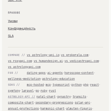
ПРАВОВЕ
Умови
Конфіденційність
SLA
vs astrology-api.io
·
vs prokerala.com
·
COMPARE //
vs roxyapi.com
·
vs humandesign.ai
·
vs vedicastroapi.com
·
vs astrologyapi.com
dating-apps
·
ai-agents
·
horoscope-content
·
FOR //
wellness-meditation
·
astrology-education
mcp-hosted
·
mcp
·
typescript
·
python
·
php
·
react
·
SDKS //
symfony
·
laravel
·
go
·
ruby
·
rust
natal-chart
·
synastry
·
transits
·
ASTROLOGY-API //
composite-chart
·
secondary-progressions
·
solar-arc
·
annual-profections
·
harmonic-chart
·
almuten-figuris
·