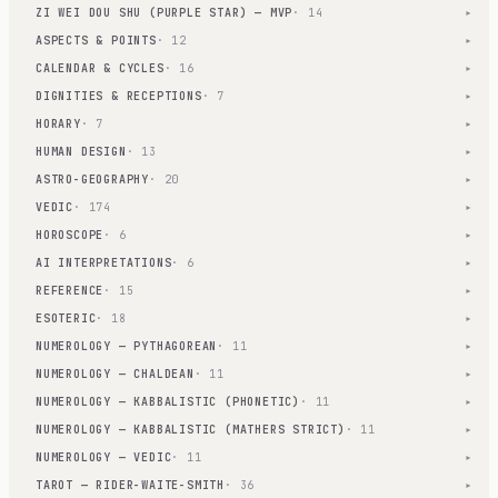
ZI WEI DOU SHU (PURPLE STAR) — MVP
· 14
▾
ASPECTS & POINTS
· 12
▾
CALENDAR & CYCLES
· 16
▾
DIGNITIES & RECEPTIONS
· 7
▾
HORARY
· 7
▾
HUMAN DESIGN
· 13
▾
ASTRO-GEOGRAPHY
· 20
▾
VEDIC
· 174
▾
HOROSCOPE
· 6
▾
AI INTERPRETATIONS
· 6
▾
REFERENCE
· 15
▾
ESOTERIC
· 18
▾
NUMEROLOGY — PYTHAGOREAN
· 11
▾
NUMEROLOGY — CHALDEAN
· 11
▾
NUMEROLOGY — KABBALISTIC (PHONETIC)
· 11
▾
NUMEROLOGY — KABBALISTIC (MATHERS STRICT)
· 11
▾
NUMEROLOGY — VEDIC
· 11
▾
TAROT — RIDER-WAITE-SMITH
· 36
▾