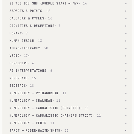
ZI WEI DOU SHU (PURPLE STAR) — MVP
· 14
▾
ASPECTS & POINTS
· 12
▾
CALENDAR & CYCLES
· 16
▾
DIGNITIES & RECEPTIONS
· 7
▾
HORARY
· 7
▾
HUMAN DESIGN
· 13
▾
ASTRO-GEOGRAPHY
· 20
▾
VEDIC
· 174
▾
HOROSCOPE
· 6
▾
AI INTERPRETATIONS
· 6
▾
REFERENCE
· 15
▾
ESOTERIC
· 18
▾
NUMEROLOGY — PYTHAGOREAN
· 11
▾
NUMEROLOGY — CHALDEAN
· 11
▾
NUMEROLOGY — KABBALISTIC (PHONETIC)
· 11
▾
NUMEROLOGY — KABBALISTIC (MATHERS STRICT)
· 11
▾
NUMEROLOGY — VEDIC
· 11
▾
TAROT — RIDER-WAITE-SMITH
· 36
▾