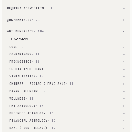
ВЕДИЧНА АСТРОЛОГІЯ
· 11
▾
ДОКУМЕНТАЦІЯ
· 21
▾
API REFERENCE
· 806
▾
Overview
CORE
· 5
▾
COMPARISONS
· 11
▾
PROGNOSTICS
· 16
▾
SPECIALIZED CHARTS
· 5
▾
VISUALIZATION
· 15
▾
CHINESE — ZODIAC & FENG SHUI
· 11
▾
MAYAN CALENDARS
· 9
▾
WELLNESS
· 11
▾
PET ASTROLOGY
· 15
▾
BUSINESS ASTROLOGY
· 13
▾
FINANCIAL ASTROLOGY
· 11
▾
BAZI (FOUR PILLARS)
· 12
▾