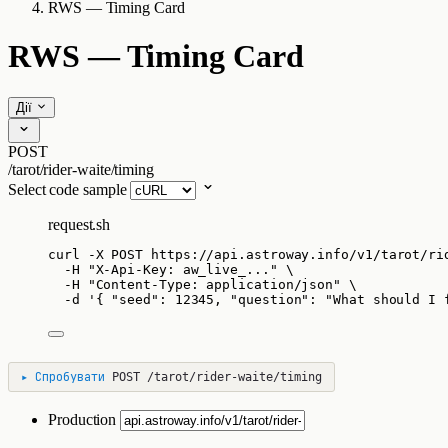
RWS — Timing Card
RWS — Timing Card
Дії
POST
/tarot/rider-waite/timing
Select code sample
request.sh
curl
-X
POST
https://api.astroway.info/v1/tarot/ri
-H
"
X-Api-Key: aw_live_...
"
\
-H
"
Content-Type: application/json
"
\
-d
'
{ "seed": 12345, "question": "What should I 
▸
Спробувати
POST
/tarot/rider-waite/timing
Production