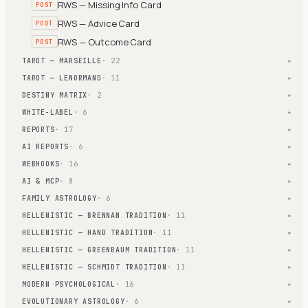
RWS — Missing Info Card
POST
RWS — Advice Card
POST
RWS — Outcome Card
POST
TAROT — MARSEILLE
· 22
▾
TAROT — LENORMAND
· 11
▾
DESTINY MATRIX
· 2
▾
WHITE-LABEL
· 6
▾
REPORTS
· 17
▾
AI REPORTS
· 6
▾
WEBHOOKS
· 16
▾
AI & MCP
· 8
▾
FAMILY ASTROLOGY
· 6
▾
HELLENISTIC — BRENNAN TRADITION
· 11
▾
HELLENISTIC — HAND TRADITION
· 11
▾
HELLENISTIC — GREENBAUM TRADITION
· 11
▾
HELLENISTIC — SCHMIDT TRADITION
· 11
▾
MODERN PSYCHOLOGICAL
· 16
▾
EVOLUTIONARY ASTROLOGY
· 6
▾