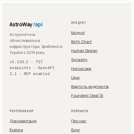
AstroWay
/api
ПРОДУКТ
Модулі
Астрологічна
обчислювальна
Birth Chart
інфраструктура. Зроблено в
Human Design
Україні з 2019 року.
Synastry
v2.130.2 · 737
endpoints · OpenAPI
Horoscope
3.1 · MCP enabled
Ціни
Вартість ендпоінтів
Founders' Deal 🚀
РОЗРОБНИКАМ
КОМПАНІЯ
Документація
Про нас
Explore
Блог