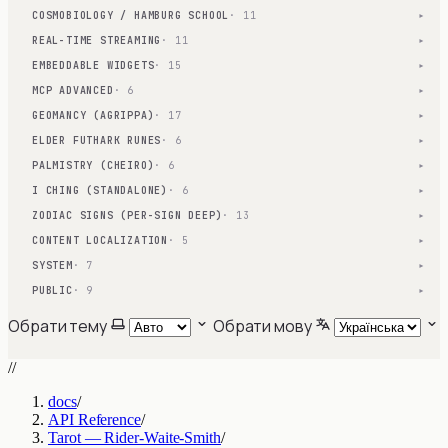
COSMOBIOLOGY / HAMBURG SCHOOL
· 11
▾
REAL-TIME STREAMING
· 11
▾
EMBEDDABLE WIDGETS
· 15
▾
MCP ADVANCED
· 6
▾
GEOMANCY (AGRIPPA)
· 17
▾
ELDER FUTHARK RUNES
· 6
▾
PALMISTRY (CHEIRO)
· 6
▾
I CHING (STANDALONE)
· 6
▾
ZODIAC SIGNS (PER-SIGN DEEP)
· 13
▾
CONTENT LOCALIZATION
· 5
▾
SYSTEM
· 7
▾
PUBLIC
· 9
▾
Обрати тему
Обрати мову
//
docs
/
API Reference
/
Tarot — Rider-Waite-Smith
/