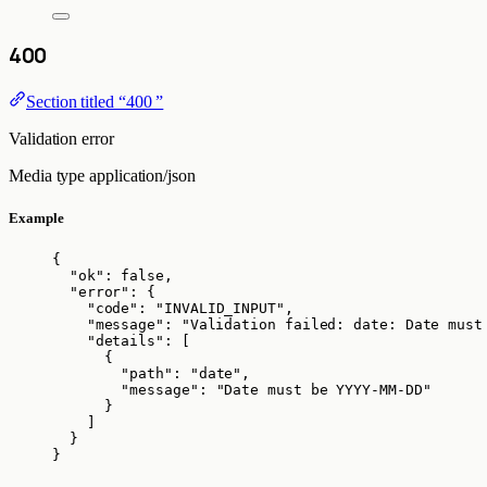
400
Section titled “400 ”
Validation error
Media type
application/json
Example
{
"ok"
: 
false
,
"error"
: {
"code"
: 
"
INVALID_INPUT
"
,
"message"
: 
"
Validation failed: date: Date must
"details"
: [
{
"path"
: 
"
date
"
,
"message"
: 
"
Date must be YYYY-MM-DD
"
}
]
}
}