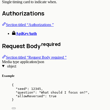
Single timing card to indicate when.
Authorizations
Section titled “Authorizations ”
ApiKeyAuth
required
Request Body
Section titled “Request Body required ”
Media type
application/json
object
Example
{
"seed"
: 
12345
,
"question"
: 
"
What should I focus on?
"
,
"allowReversed"
: 
true
}