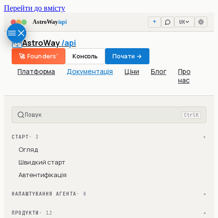
Перейти до вмісту
UK
AstroWay
/api
AstroWay
/api
🚀 Founders'
Консоль
Почати →
Платформа
Документація
Ціни
Блог
Про
нас
Пошук
Ctrl
K
СТАРТ
· 3
▾
Огляд
Швидкий старт
Автентифікація
НАЛАШТУВАННЯ АГЕНТА
· 8
▾
ПРОДУКТИ
· 12
▾