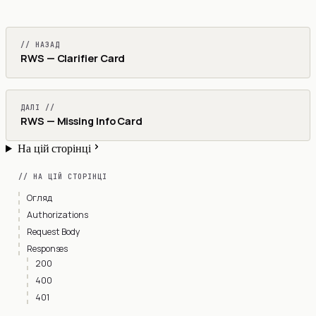
// НАЗАД
RWS — Clarifier Card
ДАЛІ //
RWS — Missing Info Card
На цій сторінці
// НА ЦІЙ СТОРІНЦІ
Огляд
Authorizations
Request Body
Responses
200
400
401