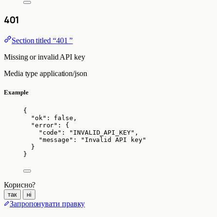
401
Section titled “401 ”
Missing or invalid API key
Media type
application/json
Example
{
"ok"
: 
false
,
"error"
: {
"code"
: 
"
INVALID_API_KEY
"
,
"message"
: 
"
Invalid API key
"
}
}
Корисно?
так
ні
Запропонувати правку