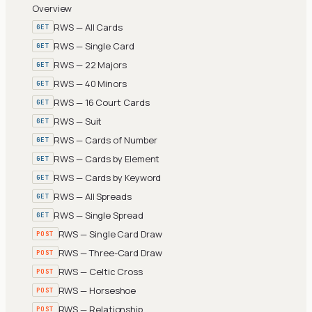
Overview
RWS — All Cards
GET
RWS — Single Card
GET
RWS — 22 Majors
GET
RWS — 40 Minors
GET
RWS — 16 Court Cards
GET
RWS — Suit
GET
RWS — Cards of Number
GET
RWS — Cards by Element
GET
RWS — Cards by Keyword
GET
RWS — All Spreads
GET
RWS — Single Spread
GET
RWS — Single Card Draw
POST
RWS — Three-Card Draw
POST
RWS — Celtic Cross
POST
RWS — Horseshoe
POST
RWS — Relationship
POST