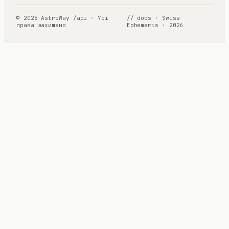
© 2026 AstroWay /api · Усі
// docs · Swiss
права захищено
Ephemeris · 2026