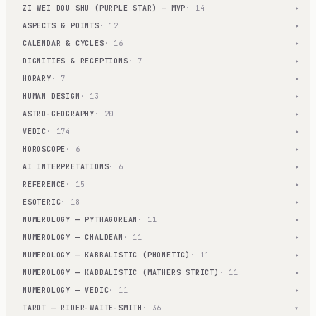
ZI WEI DOU SHU (PURPLE STAR) — MVP
· 14
▾
ASPECTS & POINTS
· 12
▾
CALENDAR & CYCLES
· 16
▾
DIGNITIES & RECEPTIONS
· 7
▾
HORARY
· 7
▾
HUMAN DESIGN
· 13
▾
ASTRO-GEOGRAPHY
· 20
▾
VEDIC
· 174
▾
HOROSCOPE
· 6
▾
AI INTERPRETATIONS
· 6
▾
REFERENCE
· 15
▾
ESOTERIC
· 18
▾
NUMEROLOGY — PYTHAGOREAN
· 11
▾
NUMEROLOGY — CHALDEAN
· 11
▾
NUMEROLOGY — KABBALISTIC (PHONETIC)
· 11
▾
NUMEROLOGY — KABBALISTIC (MATHERS STRICT)
· 11
▾
NUMEROLOGY — VEDIC
· 11
▾
TAROT — RIDER-WAITE-SMITH
· 36
▾