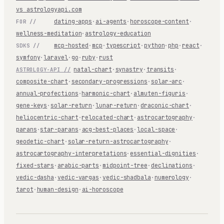
vs astrologyapi.com
dating-apps
·
ai-agents
·
horoscope-content
·
FOR //
wellness-meditation
·
astrology-education
mcp-hosted
·
mcp
·
typescript
·
python
·
php
·
react
·
SDKS //
symfony
·
laravel
·
go
·
ruby
·
rust
natal-chart
·
synastry
·
transits
·
ASTROLOGY-API //
composite-chart
·
secondary-progressions
·
solar-arc
·
annual-profections
·
harmonic-chart
·
almuten-figuris
·
gene-keys
·
solar-return
·
lunar-return
·
draconic-chart
·
heliocentric-chart
·
relocated-chart
·
astrocartography
·
parans
·
star-parans
·
acg-best-places
·
local-space
·
geodetic-chart
·
solar-return-astrocartography
·
astrocartography-interpretations
·
essential-dignities
·
fixed-stars
·
arabic-parts
·
midpoint-tree
·
declinations
·
vedic-dasha
·
vedic-vargas
·
vedic-shadbala
·
numerology
·
tarot
·
human-design
·
ai-horoscope