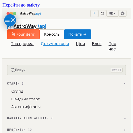
Перейти до вмісту
UK
AstroWay
/api
AstroWay
/api
🚀 Founders'
Консоль
Почати →
Платформа
Документація
Ціни
Блог
Про
нас
Пошук
Ctrl
K
СТАРТ
· 3
▾
Огляд
Швидкий старт
Автентифікація
НАЛАШТУВАННЯ АГЕНТА
· 8
▾
ПРОДУКТИ
· 12
▾