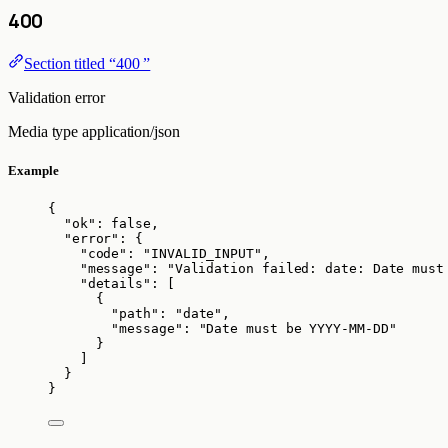
400
Section titled “400 ”
Validation error
Media type
application/json
Example
{
"ok"
: 
false
,
"error"
: {
"code"
: 
"
INVALID_INPUT
"
,
"message"
: 
"
Validation failed: date: Date must
"details"
: [
{
"path"
: 
"
date
"
,
"message"
: 
"
Date must be YYYY-MM-DD
"
}
]
}
}