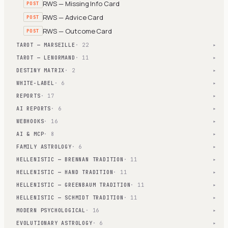
RWS — Missing Info Card
POST
RWS — Advice Card
POST
RWS — Outcome Card
POST
TAROT — MARSEILLE
· 22
▾
TAROT — LENORMAND
· 11
▾
DESTINY MATRIX
· 2
▾
WHITE-LABEL
· 6
▾
REPORTS
· 17
▾
AI REPORTS
· 6
▾
WEBHOOKS
· 16
▾
AI & MCP
· 8
▾
FAMILY ASTROLOGY
· 6
▾
HELLENISTIC — BRENNAN TRADITION
· 11
▾
HELLENISTIC — HAND TRADITION
· 11
▾
HELLENISTIC — GREENBAUM TRADITION
· 11
▾
HELLENISTIC — SCHMIDT TRADITION
· 11
▾
MODERN PSYCHOLOGICAL
· 16
▾
EVOLUTIONARY ASTROLOGY
· 6
▾