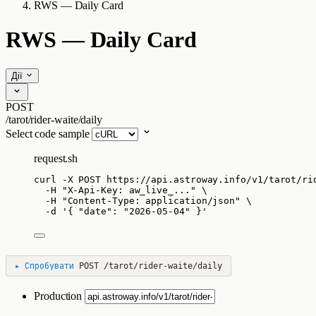
RWS — Daily Card
RWS — Daily Card
Дії
POST
/tarot/rider-waite/daily
Select code sample
request.sh
curl
-X
POST
https://api.astroway.info/v1/tarot/ri
-H
"
X-Api-Key: aw_live_...
"
\
-H
"
Content-Type: application/json
"
\
-d
'
{ "date": "2026-05-04" }
'
▸
Спробувати
POST
/tarot/rider-waite/daily
Production