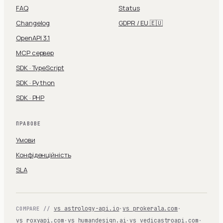
FAQ
Status
Changelog
GDPR / EU 🇪🇺
OpenAPI 3.1
MCP сервер
SDK · TypeScript
SDK · Python
SDK · PHP
ПРАВОВЕ
Умови
Конфіденційність
SLA
vs astrology-api.io
·
vs prokerala.com
·
COMPARE //
vs roxyapi.com
·
vs humandesign.ai
·
vs vedicastroapi.com
·