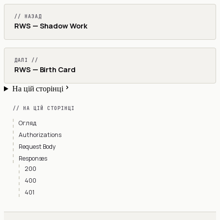
// НАЗАД
RWS — Shadow Work
ДАЛІ //
RWS — Birth Card
На цій сторінці
// НА ЦІЙ СТОРІНЦІ
Огляд
Authorizations
Request Body
Responses
200
400
401