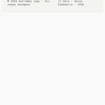
© 2026 AstroWay /api · Усі
// docs · Swiss
права захищено
Ephemeris · 2026