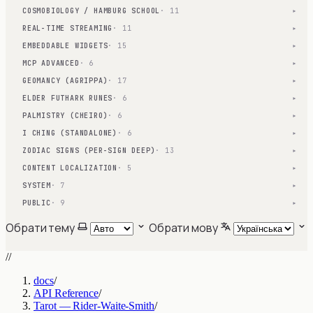
COSMOBIOLOGY / HAMBURG SCHOOL
· 11
▾
REAL-TIME STREAMING
· 11
▾
EMBEDDABLE WIDGETS
· 15
▾
MCP ADVANCED
· 6
▾
GEOMANCY (AGRIPPA)
· 17
▾
ELDER FUTHARK RUNES
· 6
▾
PALMISTRY (CHEIRO)
· 6
▾
I CHING (STANDALONE)
· 6
▾
ZODIAC SIGNS (PER-SIGN DEEP)
· 13
▾
CONTENT LOCALIZATION
· 5
▾
SYSTEM
· 7
▾
PUBLIC
· 9
▾
Обрати тему
Обрати мову
//
docs
/
API Reference
/
Tarot — Rider-Waite-Smith
/