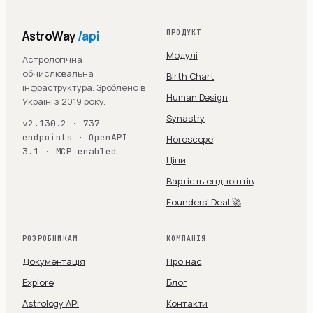
AstroWay
/api
ПРОДУКТ
Модулі
Астрологічна
обчислювальна
Birth Chart
інфраструктура. Зроблено в
Human Design
Україні з 2019 року.
Synastry
v2.130.2 · 737
endpoints · OpenAPI
Horoscope
3.1 · MCP enabled
Ціни
Вартість ендпоінтів
Founders' Deal 🚀
РОЗРОБНИКАМ
КОМПАНІЯ
Документація
Про нас
Explore
Блог
Astrology API
Контакти