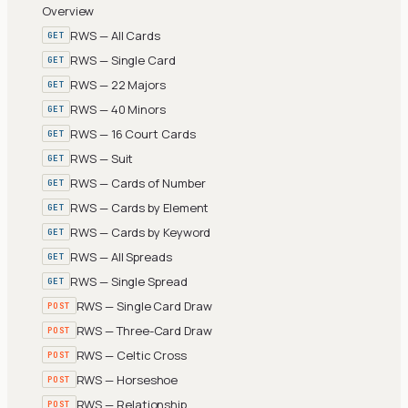
Overview
RWS — All Cards
GET
RWS — Single Card
GET
RWS — 22 Majors
GET
RWS — 40 Minors
GET
RWS — 16 Court Cards
GET
RWS — Suit
GET
RWS — Cards of Number
GET
RWS — Cards by Element
GET
RWS — Cards by Keyword
GET
RWS — All Spreads
GET
RWS — Single Spread
GET
RWS — Single Card Draw
POST
RWS — Three-Card Draw
POST
RWS — Celtic Cross
POST
RWS — Horseshoe
POST
RWS — Relationship
POST