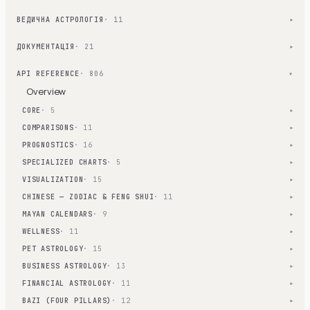
ВЕДИЧНА АСТРОЛОГІЯ
· 11
▾
ДОКУМЕНТАЦІЯ
· 21
▾
API REFERENCE
· 806
▾
Overview
CORE
· 5
▾
COMPARISONS
· 11
▾
PROGNOSTICS
· 16
▾
SPECIALIZED CHARTS
· 5
▾
VISUALIZATION
· 15
▾
CHINESE — ZODIAC & FENG SHUI
· 11
▾
MAYAN CALENDARS
· 9
▾
WELLNESS
· 11
▾
PET ASTROLOGY
· 15
▾
BUSINESS ASTROLOGY
· 13
▾
FINANCIAL ASTROLOGY
· 11
▾
BAZI (FOUR PILLARS)
· 12
▾