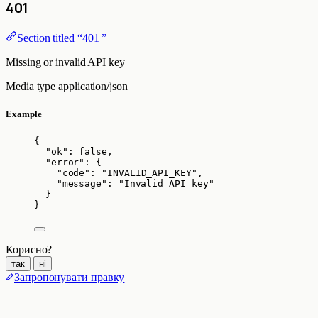
401
Section titled “401 ”
Missing or invalid API key
Media type
application/json
Example
{
"ok"
: 
false
,
"error"
: {
"code"
: 
"
INVALID_API_KEY
"
,
"message"
: 
"
Invalid API key
"
}
}
Корисно?
так
ні
Запропонувати правку