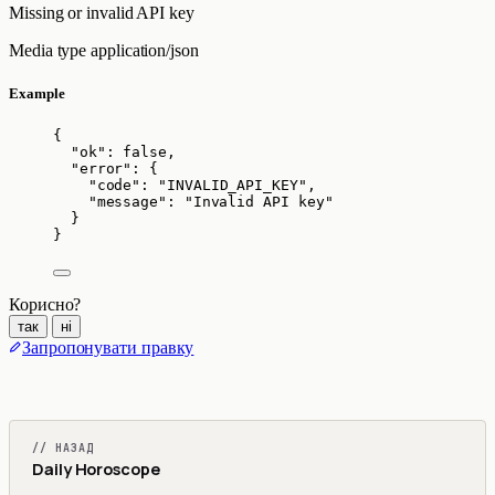
Missing or invalid API key
Media type
application/json
Example
{
"ok"
: 
false
,
"error"
: {
"code"
: 
"
INVALID_API_KEY
"
,
"message"
: 
"
Invalid API key
"
}
}
Корисно?
так
ні
Запропонувати правку
// НАЗАД
Daily Horoscope