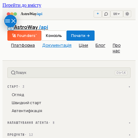
Перейти до вмісту
UK
AstroWay
/api
AstroWay
/api
🚀 Founders'
Консоль
Почати →
Платформа
Документація
Ціни
Блог
Про
нас
Пошук
Ctrl
K
СТАРТ
· 3
▾
Огляд
Швидкий старт
Автентифікація
НАЛАШТУВАННЯ АГЕНТА
· 8
▾
ПРОДУКТИ
· 12
▾