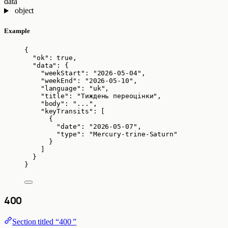
data
object
Example
{
"ok"
: 
true
,
"data"
: {
"weekStart"
: 
"
2026-05-04
"
,
"weekEnd"
: 
"
2026-05-10
"
,
"language"
: 
"
uk
"
,
"title"
: 
"
Тиждень переоцінки
"
,
"body"
: 
"
...
"
,
"keyTransits"
: [
{
"date"
: 
"
2026-05-07
"
,
"type"
: 
"
Mercury-trine-Saturn
"
}
]
}
}
400
Section titled “400 ”