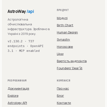
AstroWay
/api
ПРОДУКТ
Модулі
Астрологічна
обчислювальна
Birth Chart
інфраструктура. Зроблено в
Human Design
Україні з 2019 року.
Synastry
v2.130.2 · 737
endpoints · OpenAPI
Horoscope
3.1 · MCP enabled
Ціни
Вартість ендпоінтів
Founders' Deal 🚀
РОЗРОБНИКАМ
КОМПАНІЯ
Документація
Про нас
Explore
Блог
Astrology API
Контакти