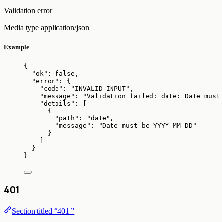
Validation error
Media type
application/json
Example
{
"ok"
: 
false
,
"error"
: {
"code"
: 
"
INVALID_INPUT
"
,
"message"
: 
"
Validation failed: date: Date must
"details"
: [
{
"path"
: 
"
date
"
,
"message"
: 
"
Date must be YYYY-MM-DD
"
}
]
}
}
401
Section titled “401 ”