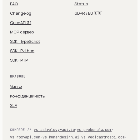
FAQ
Status
Changelog
GDPR / EU 🇪🇺
OpenAPI 3.1
MCP сервер
SDK · TypeScript
SDK · Python
SDK · PHP
ПРАВОВЕ
Умови
Конфіденційність
SLA
vs astrology-api.io
·
vs prokerala.com
·
COMPARE //
vs roxyapi.com
·
vs humandesign.ai
·
vs vedicastroapi.com
·