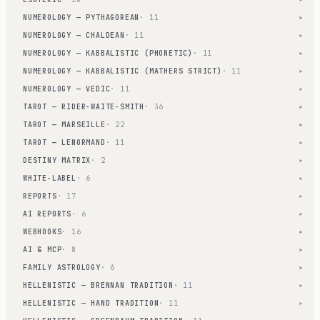
NUMEROLOGY — PYTHAGOREAN
· 11
▾
NUMEROLOGY — CHALDEAN
· 11
▾
NUMEROLOGY — KABBALISTIC (PHONETIC)
· 11
▾
NUMEROLOGY — KABBALISTIC (MATHERS STRICT)
· 11
▾
NUMEROLOGY — VEDIC
· 11
▾
TAROT — RIDER-WAITE-SMITH
· 36
▾
TAROT — MARSEILLE
· 22
▾
TAROT — LENORMAND
· 11
▾
DESTINY MATRIX
· 2
▾
WHITE-LABEL
· 6
▾
REPORTS
· 17
▾
AI REPORTS
· 6
▾
WEBHOOKS
· 16
▾
AI & MCP
· 8
▾
FAMILY ASTROLOGY
· 6
▾
HELLENISTIC — BRENNAN TRADITION
· 11
▾
HELLENISTIC — HAND TRADITION
· 11
▾