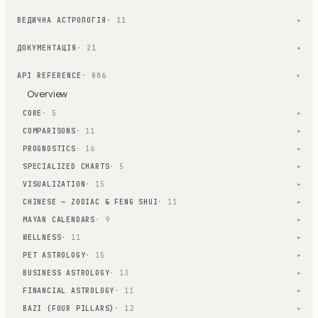
ВЕДИЧНА АСТРОЛОГІЯ
· 11
▾
ДОКУМЕНТАЦІЯ
· 21
▾
API REFERENCE
· 806
▾
Overview
CORE
· 5
▾
COMPARISONS
· 11
▾
PROGNOSTICS
· 16
▾
SPECIALIZED CHARTS
· 5
▾
VISUALIZATION
· 15
▾
CHINESE — ZODIAC & FENG SHUI
· 11
▾
MAYAN CALENDARS
· 9
▾
WELLNESS
· 11
▾
PET ASTROLOGY
· 15
▾
BUSINESS ASTROLOGY
· 13
▾
FINANCIAL ASTROLOGY
· 11
▾
BAZI (FOUR PILLARS)
· 12
▾