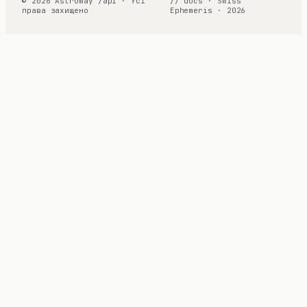
© 2026 AstroWay /api · Усі
// docs · Swiss
права захищено
Ephemeris · 2026