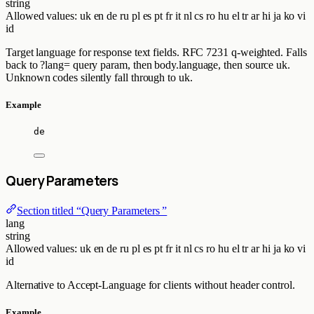
string
Allowed values:
uk
en
de
ru
pl
es
pt
fr
it
nl
cs
ro
hu
el
tr
ar
hi
ja
ko
vi
id
Target language for response text fields. RFC 7231 q-weighted. Falls
back to ?lang= query param, then body.language, then source uk.
Unknown codes silently fall through to uk.
Example
de
Query Parameters
Section titled “Query Parameters ”
lang
string
Allowed values:
uk
en
de
ru
pl
es
pt
fr
it
nl
cs
ro
hu
el
tr
ar
hi
ja
ko
vi
id
Alternative to Accept-Language for clients without header control.
Example