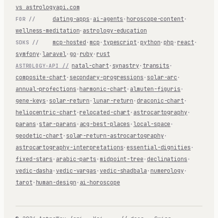
vs astrologyapi.com
dating-apps
·
ai-agents
·
horoscope-content
·
FOR //
wellness-meditation
·
astrology-education
mcp-hosted
·
mcp
·
typescript
·
python
·
php
·
react
·
SDKS //
symfony
·
laravel
·
go
·
ruby
·
rust
natal-chart
·
synastry
·
transits
·
ASTROLOGY-API //
composite-chart
·
secondary-progressions
·
solar-arc
·
annual-profections
·
harmonic-chart
·
almuten-figuris
·
gene-keys
·
solar-return
·
lunar-return
·
draconic-chart
·
heliocentric-chart
·
relocated-chart
·
astrocartography
·
parans
·
star-parans
·
acg-best-places
·
local-space
·
geodetic-chart
·
solar-return-astrocartography
·
astrocartography-interpretations
·
essential-dignities
·
fixed-stars
·
arabic-parts
·
midpoint-tree
·
declinations
·
vedic-dasha
·
vedic-vargas
·
vedic-shadbala
·
numerology
·
tarot
·
human-design
·
ai-horoscope