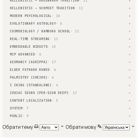
HELLENISTIC — GREENBAUM TRADITION
· 11
▾
HELLENISTIC — SCHMIDT TRADITION
· 11
▾
MODERN PSYCHOLOGICAL
· 16
▾
EVOLUTIONARY ASTROLOGY
· 6
▾
COSMOBIOLOGY / HAMBURG SCHOOL
· 11
▾
REAL-TIME STREAMING
· 11
▾
EMBEDDABLE WIDGETS
· 15
▾
MCP ADVANCED
· 6
▾
GEOMANCY (AGRIPPA)
· 17
▾
ELDER FUTHARK RUNES
· 6
▾
PALMISTRY (CHEIRO)
· 6
▾
I CHING (STANDALONE)
· 6
▾
ZODIAC SIGNS (PER-SIGN DEEP)
· 13
▾
CONTENT LOCALIZATION
· 5
▾
SYSTEM
· 7
▾
PUBLIC
· 9
▾
Обрати тему
Обрати мову