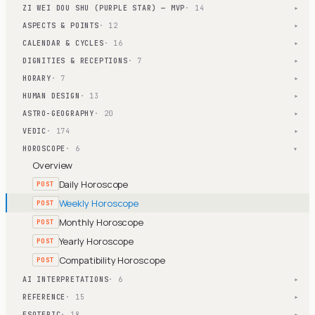
ZI WEI DOU SHU (PURPLE STAR) — MVP
· 14
▾
ASPECTS & POINTS
· 12
▾
CALENDAR & CYCLES
· 16
▾
DIGNITIES & RECEPTIONS
· 7
▾
HORARY
· 7
▾
HUMAN DESIGN
· 13
▾
ASTRO-GEOGRAPHY
· 20
▾
VEDIC
· 174
▾
HOROSCOPE
· 6
▾
Overview
Daily Horoscope
POST
Weekly Horoscope
POST
Monthly Horoscope
POST
Yearly Horoscope
POST
Compatibility Horoscope
POST
AI INTERPRETATIONS
· 6
▾
REFERENCE
· 15
▾
ESOTERIC
· 18
▾