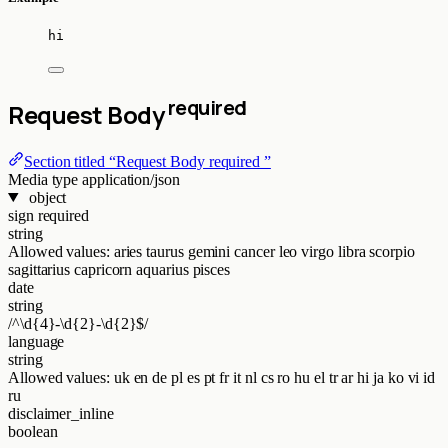
hi
required
Request Body
Section titled “Request Body required ”
Media type
application/json
object
sign
required
string
Allowed values:
aries
taurus
gemini
cancer
leo
virgo
libra
scorpio
sagittarius
capricorn
aquarius
pisces
date
string
/^\d{4}-\d{2}-\d{2}$/
language
string
Allowed values:
uk
en
de
pl
es
pt
fr
it
nl
cs
ro
hu
el
tr
ar
hi
ja
ko
vi
id
ru
disclaimer_inline
boolean