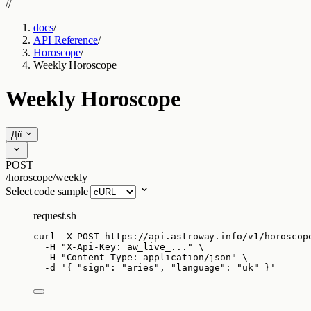
//
docs
/
API Reference
/
Horoscope
/
Weekly Horoscope
Weekly Horoscope
Дії
POST
/horoscope/weekly
Select code sample
request.sh
curl
-X
POST
https://api.astroway.info/v1/horoscop
-H
"
X-Api-Key: aw_live_...
"
\
-H
"
Content-Type: application/json
"
\
-d
'
{ "sign": "aries", "language": "uk" }
'