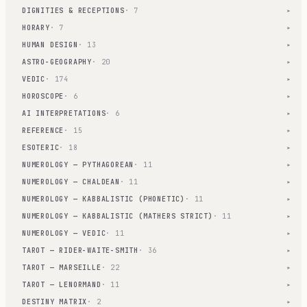
DIGNITIES & RECEPTIONS
· 7
▾
HORARY
· 7
▾
HUMAN DESIGN
· 13
▾
ASTRO-GEOGRAPHY
· 20
▾
VEDIC
· 174
▾
HOROSCOPE
· 6
▾
AI INTERPRETATIONS
· 6
▾
REFERENCE
· 15
▾
ESOTERIC
· 18
▾
NUMEROLOGY — PYTHAGOREAN
· 11
▾
NUMEROLOGY — CHALDEAN
· 11
▾
NUMEROLOGY — KABBALISTIC (PHONETIC)
· 11
▾
NUMEROLOGY — KABBALISTIC (MATHERS STRICT)
· 11
▾
NUMEROLOGY — VEDIC
· 11
▾
TAROT — RIDER-WAITE-SMITH
· 36
▾
TAROT — MARSEILLE
· 22
▾
TAROT — LENORMAND
· 11
▾
DESTINY MATRIX
· 2
▾