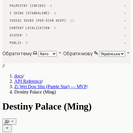
PALMISTRY (CHEIRO)
· 6
▾
I CHING (STANDALONE)
· 6
▾
ZODIAC SIGNS (PER-SIGN DEEP)
· 13
▾
CONTENT LOCALIZATION
· 5
▾
SYSTEM
· 7
▾
PUBLIC
· 9
▾
Обрати тему
Обрати мову
//
docs
/
API Reference
/
Zi Wei Dou Shu (Purple Star) — MVP
/
Destiny Palace (Ming)
Destiny Palace (Ming)
Дії