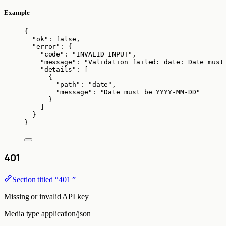
Example
{
"ok"
: 
false
,
"error"
: {
"code"
: 
"
INVALID_INPUT
"
,
"message"
: 
"
Validation failed: date: Date must
"details"
: [
{
"path"
: 
"
date
"
,
"message"
: 
"
Date must be YYYY-MM-DD
"
}
]
}
}
401
Section titled “401 ”
Missing or invalid API key
Media type
application/json