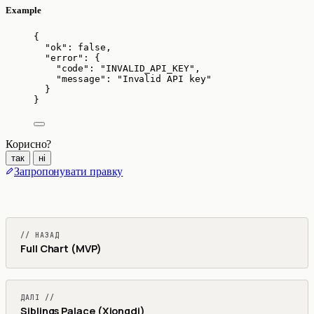
Example
{
"ok"
: 
false
,
"error"
: {
"code"
: 
"
INVALID_API_KEY
"
,
"message"
: 
"
Invalid API key
"
}
}
Корисно?
так
ні
Запропонувати правку
// НАЗАД
Full Chart (MVP)
ДАЛІ //
Siblings Palace (Xiongdi)