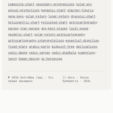
composite-chart
·
secondary-progressions
·
solar-arc
·
annual-profections
·
harmonic-chart
·
almuten-figuris
·
gene-keys
·
solar-return
·
lunar-return
·
draconic-chart
·
heliocentric-chart
·
relocated-chart
·
astrocartography
·
parans
·
star-parans
·
acg-best-places
·
local-space
·
geodetic-chart
·
solar-return-astrocartography
·
astrocartography-interpretations
·
essential-dignities
·
fixed-stars
·
arabic-parts
·
midpoint-tree
·
declinations
·
vedic-dasha
·
vedic-vargas
·
vedic-shadbala
·
numerology
·
tarot
·
human-design
·
ai-horoscope
© 2026 AstroWay /api · Усі
// docs · Swiss
права захищено
Ephemeris · 2026