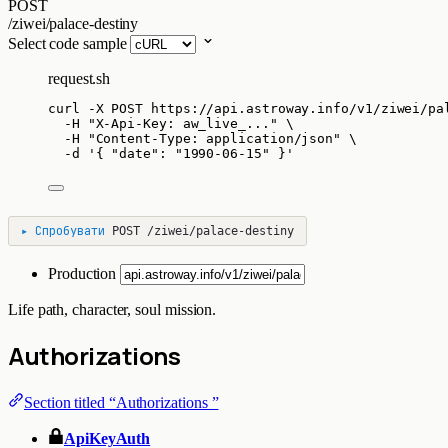
POST
/ziwei/palace-destiny
Select code sample
request.sh
curl
-X
POST
https://api.astroway.info/v1/ziwei/pa
-H
"
X-Api-Key: aw_live_...
"
\
-H
"
Content-Type: application/json
"
\
-d
'
{ "date": "1990-06-15" }
'
▸
Спробувати
POST
/ziwei/palace-destiny
Production
Life path, character, soul mission.
Authorizations
Section titled “Authorizations ”
ApiKeyAuth