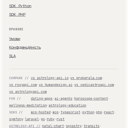
SDK · Python
SDK · PHP
ПРАВОВЕ
Умови
Конфіденційність
SLA
vs astrology-api.io
·
vs prokerala.com
·
COMPARE //
vs roxyapi.com
·
vs humandesign.ai
·
vs vedicastroapi.com
·
vs astrologyapi.com
dating-apps
·
ai-agents
·
horoscope-content
·
FOR //
wellness-meditation
·
astrology-education
mcp-hosted
·
mcp
·
typescript
·
python
·
php
·
react
·
SDKS //
symfony
·
laravel
·
go
·
ruby
·
rust
natal-chart
·
synastry
·
transits
·
ASTROLOGY-API //