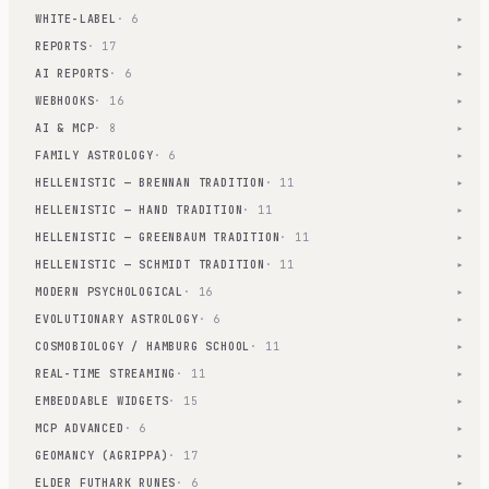
WHITE-LABEL
· 6
▾
REPORTS
· 17
▾
AI REPORTS
· 6
▾
WEBHOOKS
· 16
▾
AI & MCP
· 8
▾
FAMILY ASTROLOGY
· 6
▾
HELLENISTIC — BRENNAN TRADITION
· 11
▾
HELLENISTIC — HAND TRADITION
· 11
▾
HELLENISTIC — GREENBAUM TRADITION
· 11
▾
HELLENISTIC — SCHMIDT TRADITION
· 11
▾
MODERN PSYCHOLOGICAL
· 16
▾
EVOLUTIONARY ASTROLOGY
· 6
▾
COSMOBIOLOGY / HAMBURG SCHOOL
· 11
▾
REAL-TIME STREAMING
· 11
▾
EMBEDDABLE WIDGETS
· 15
▾
MCP ADVANCED
· 6
▾
GEOMANCY (AGRIPPA)
· 17
▾
ELDER FUTHARK RUNES
· 6
▾