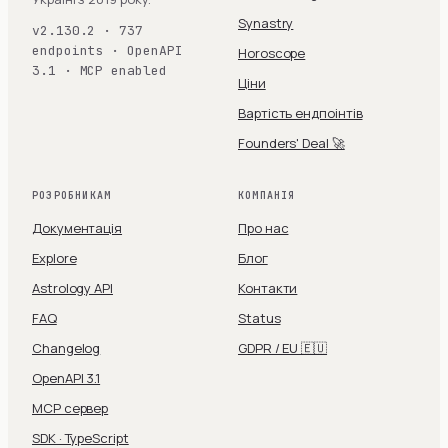
Synastry
v2.130.2 · 737
endpoints · OpenAPI
Horoscope
3.1 · MCP enabled
Ціни
Вартість ендпоінтів
Founders' Deal 🚀
РОЗРОБНИКАМ
КОМПАНІЯ
Документація
Про нас
Explore
Блог
Astrology API
Контакти
FAQ
Status
Changelog
GDPR / EU 🇪🇺
OpenAPI 3.1
MCP сервер
SDK · TypeScript