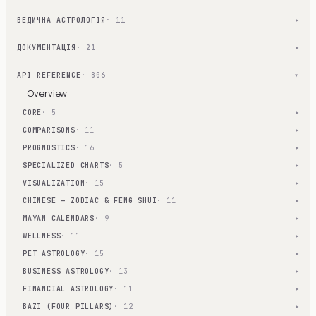
ВЕДИЧНА АСТРОЛОГІЯ
· 11
▾
ДОКУМЕНТАЦІЯ
· 21
▾
API REFERENCE
· 806
▾
Overview
CORE
· 5
▾
COMPARISONS
· 11
▾
PROGNOSTICS
· 16
▾
SPECIALIZED CHARTS
· 5
▾
VISUALIZATION
· 15
▾
CHINESE — ZODIAC & FENG SHUI
· 11
▾
MAYAN CALENDARS
· 9
▾
WELLNESS
· 11
▾
PET ASTROLOGY
· 15
▾
BUSINESS ASTROLOGY
· 13
▾
FINANCIAL ASTROLOGY
· 11
▾
BAZI (FOUR PILLARS)
· 12
▾