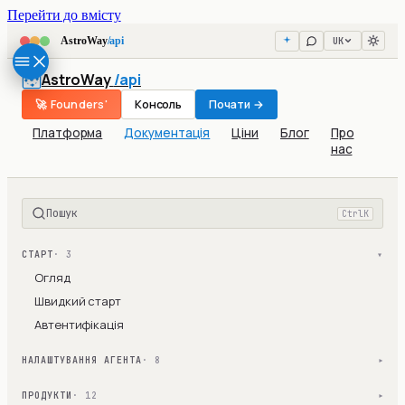
Перейти до вмісту
UK
AstroWay
/api
AstroWay
/api
🚀 Founders'
Консоль
Почати →
Платформа
Документація
Ціни
Блог
Про
нас
Пошук
Ctrl
K
СТАРТ
· 3
▾
Огляд
Швидкий старт
Автентифікація
НАЛАШТУВАННЯ АГЕНТА
· 8
▾
ПРОДУКТИ
· 12
▾