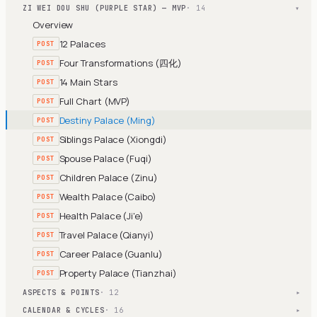
ZI WEI DOU SHU (PURPLE STAR) — MVP
· 14
▾
Overview
12 Palaces
POST
Four Transformations (四化)
POST
14 Main Stars
POST
Full Chart (MVP)
POST
Destiny Palace (Ming)
POST
Siblings Palace (Xiongdi)
POST
Spouse Palace (Fuqi)
POST
Children Palace (Zinu)
POST
Wealth Palace (Caibo)
POST
Health Palace (Ji'e)
POST
Travel Palace (Qianyi)
POST
Career Palace (Guanlu)
POST
Property Palace (Tianzhai)
POST
ASPECTS & POINTS
· 12
▾
CALENDAR & CYCLES
· 16
▾