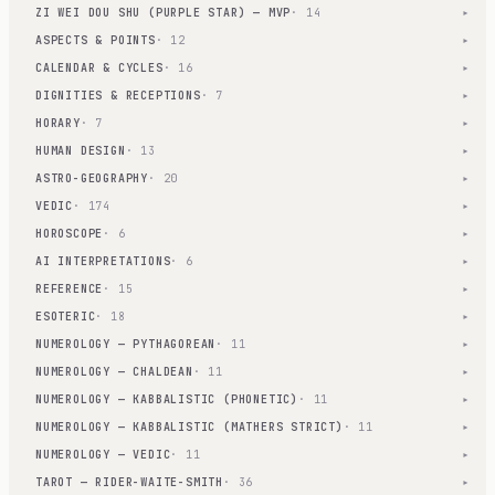
ZI WEI DOU SHU (PURPLE STAR) — MVP
· 14
▾
ASPECTS & POINTS
· 12
▾
CALENDAR & CYCLES
· 16
▾
DIGNITIES & RECEPTIONS
· 7
▾
HORARY
· 7
▾
HUMAN DESIGN
· 13
▾
ASTRO-GEOGRAPHY
· 20
▾
VEDIC
· 174
▾
HOROSCOPE
· 6
▾
AI INTERPRETATIONS
· 6
▾
REFERENCE
· 15
▾
ESOTERIC
· 18
▾
NUMEROLOGY — PYTHAGOREAN
· 11
▾
NUMEROLOGY — CHALDEAN
· 11
▾
NUMEROLOGY — KABBALISTIC (PHONETIC)
· 11
▾
NUMEROLOGY — KABBALISTIC (MATHERS STRICT)
· 11
▾
NUMEROLOGY — VEDIC
· 11
▾
TAROT — RIDER-WAITE-SMITH
· 36
▾