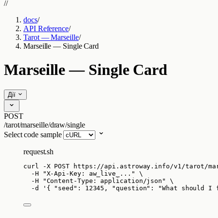
//
docs
/
API Reference
/
Tarot — Marseille
/
Marseille — Single Card
Marseille — Single Card
Дії
POST
/tarot/marseille/draw/single
Select code sample
request.sh
curl
-X
POST
https://api.astroway.info/v1/tarot/ma
-H
"
X-Api-Key: aw_live_...
"
\
-H
"
Content-Type: application/json
"
\
-d
'
{ "seed": 12345, "question": "What should I 