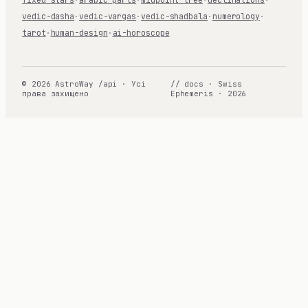
vedic-dasha
·
vedic-vargas
·
vedic-shadbala
·
numerology
·
tarot
·
human-design
·
ai-horoscope
© 2026 AstroWay /api · Усі
// docs · Swiss
права захищено
Ephemeris · 2026