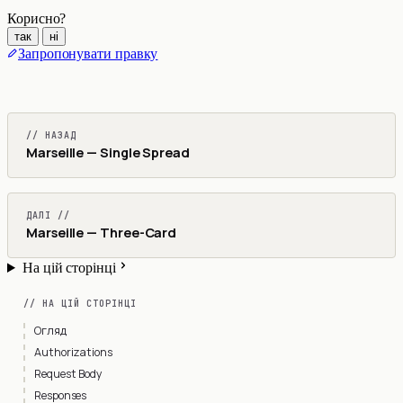
Корисно?
так
ні
Запропонувати правку
// НАЗАД
Marseille — Single Spread
ДАЛІ //
Marseille — Three-Card
На цій сторінці
// НА ЦІЙ СТОРІНЦІ
Огляд
Authorizations
Request Body
Responses