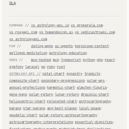
SLA
vs astrology-api.io
·
vs prokerala.com
·
COMPARE //
vs roxyapi.com
·
vs humandesign.ai
·
vs vedicastroapi.com
·
vs astrologyapi.com
dating-apps
·
ai-agents
·
horoscope-content
·
FOR //
wellness-meditation
·
astrology-education
mcp-hosted
·
mcp
·
typescript
·
python
·
php
·
react
·
SDKS //
symfony
·
laravel
·
go
·
ruby
·
rust
natal-chart
·
synastry
·
transits
·
ASTROLOGY-API //
composite-chart
·
secondary-progressions
·
solar-arc
·
annual-profections
·
harmonic-chart
·
almuten-figuris
·
gene-keys
·
solar-return
·
lunar-return
·
draconic-chart
·
heliocentric-chart
·
relocated-chart
·
astrocartography
·
parans
·
star-parans
·
acg-best-places
·
local-space
·
geodetic-chart
·
solar-return-astrocartography
·
astrocartography-interpretations
·
essential-dignities
·
fixed-stars
·
arabic-parts
·
midpoint-tree
·
declinations
·