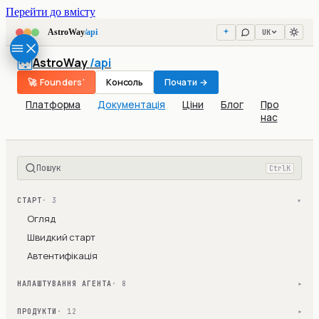
Перейти до вмісту
UK
AstroWay
/api
AstroWay
/api
🚀 Founders'
Консоль
Почати →
Платформа
Документація
Ціни
Блог
Про
нас
Пошук
Ctrl
K
СТАРТ
· 3
▾
Огляд
Швидкий старт
Автентифікація
НАЛАШТУВАННЯ АГЕНТА
· 8
▾
ПРОДУКТИ
· 12
▾