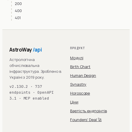
200
400
401
AstroWay
/api
ПРОДУКТ
Модулі
Астрологічна
обчислювальна
Birth Chart
інфраструктура. Зроблено в
Human Design
Україні з 2019 року.
Synastry
v2.130.2 · 737
endpoints · OpenAPI
Horoscope
3.1 · MCP enabled
Ціни
Вартість ендпоінтів
Founders' Deal 🚀