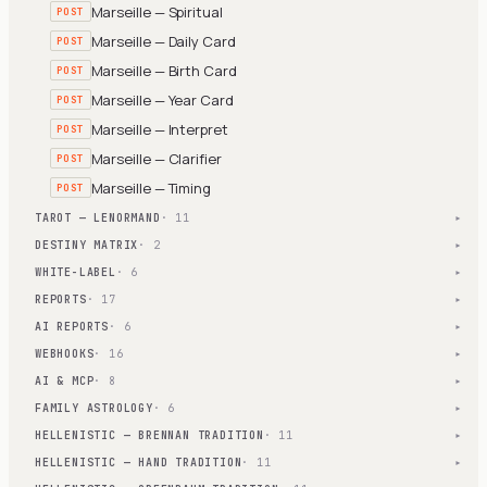
Marseille — Spiritual
POST
Marseille — Daily Card
POST
Marseille — Birth Card
POST
Marseille — Year Card
POST
Marseille — Interpret
POST
Marseille — Clarifier
POST
Marseille — Timing
POST
TAROT — LENORMAND
· 11
▾
DESTINY MATRIX
· 2
▾
WHITE-LABEL
· 6
▾
REPORTS
· 17
▾
AI REPORTS
· 6
▾
WEBHOOKS
· 16
▾
AI & MCP
· 8
▾
FAMILY ASTROLOGY
· 6
▾
HELLENISTIC — BRENNAN TRADITION
· 11
▾
HELLENISTIC — HAND TRADITION
· 11
▾