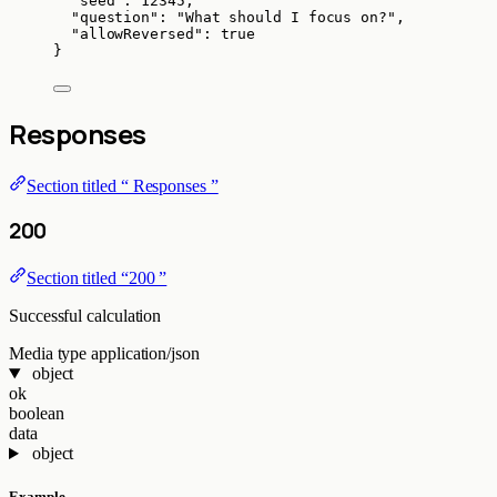
"seed"
: 
12345
,
"question"
: 
"
What should I focus on?
"
,
"allowReversed"
: 
true
}
Responses
Section titled “ Responses ”
200
Section titled “200 ”
Successful calculation
Media type
application/json
object
ok
boolean
data
object
Example