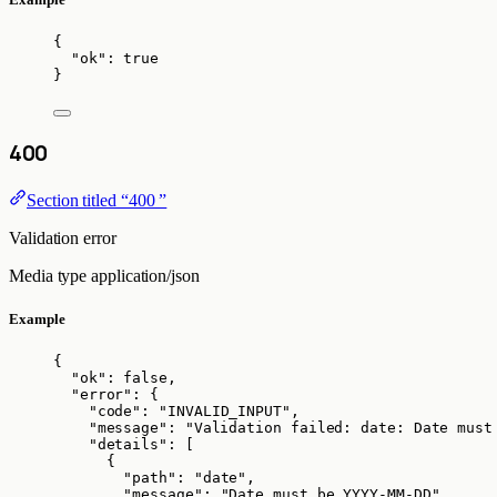
{
"ok"
: 
true
}
400
Section titled “400 ”
Validation error
Media type
application/json
Example
{
"ok"
: 
false
,
"error"
: {
"code"
: 
"
INVALID_INPUT
"
,
"message"
: 
"
Validation failed: date: Date must
"details"
: [
{
"path"
: 
"
date
"
,
"message"
: 
"
Date must be YYYY-MM-DD
"