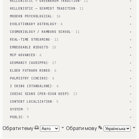
HELLENISTIC — GREENBAUM TRADITION
· 11
▾
HELLENISTIC — SCHMIDT TRADITION
· 11
▾
MODERN PSYCHOLOGICAL
· 16
▾
EVOLUTIONARY ASTROLOGY
· 6
▾
COSMOBIOLOGY / HAMBURG SCHOOL
· 11
▾
REAL-TIME STREAMING
· 11
▾
EMBEDDABLE WIDGETS
· 15
▾
MCP ADVANCED
· 6
▾
GEOMANCY (AGRIPPA)
· 17
▾
ELDER FUTHARK RUNES
· 6
▾
PALMISTRY (CHEIRO)
· 6
▾
I CHING (STANDALONE)
· 6
▾
ZODIAC SIGNS (PER-SIGN DEEP)
· 13
▾
CONTENT LOCALIZATION
· 5
▾
SYSTEM
· 7
▾
PUBLIC
· 9
▾
Обрати тему
Обрати мову