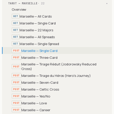
TAROT — MARSEILLE
· 22
▾
Overview
Marseille — All Cards
GET
Marseille — Single Card
GET
Marseille — 22 Majors
GET
Marseille — All Spreads
GET
Marseille — Single Spread
GET
Marseille — Single Card
POST
Marseille — Three-Card
POST
Marseille — Tirage Réduit (Jodorowsky Reduced
POST
Cross)
Marseille — Tirage du Héros (Hero's Journey)
POST
Marseille — Seven-Card
POST
Marseille — Celtic Cross
POST
Marseille — Yes/No
POST
Marseille — Love
POST
Marseille — Career
POST