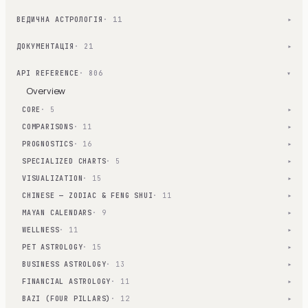
ВЕДИЧНА АСТРОЛОГІЯ
· 11
▾
ДОКУМЕНТАЦІЯ
· 21
▾
API REFERENCE
· 806
▾
Overview
CORE
· 5
▾
COMPARISONS
· 11
▾
PROGNOSTICS
· 16
▾
SPECIALIZED CHARTS
· 5
▾
VISUALIZATION
· 15
▾
CHINESE — ZODIAC & FENG SHUI
· 11
▾
MAYAN CALENDARS
· 9
▾
WELLNESS
· 11
▾
PET ASTROLOGY
· 15
▾
BUSINESS ASTROLOGY
· 13
▾
FINANCIAL ASTROLOGY
· 11
▾
BAZI (FOUR PILLARS)
· 12
▾