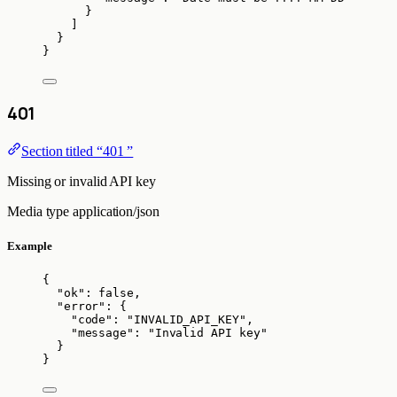
}
]
}
}
401
Section titled “401 ”
Missing or invalid API key
Media type
application/json
Example
{
"ok"
: 
false
,
"error"
: {
"code"
: 
"
INVALID_API_KEY
"
,
"message"
: 
"
Invalid API key
"
}
}