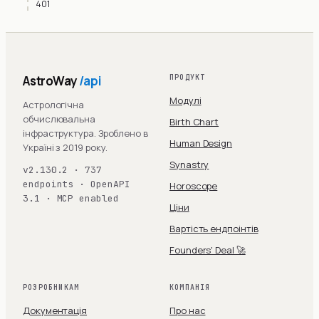
401
AstroWay
/api
ПРОДУКТ
Модулі
Астрологічна
обчислювальна
Birth Chart
інфраструктура. Зроблено в
Human Design
Україні з 2019 року.
Synastry
v2.130.2 · 737
endpoints · OpenAPI
Horoscope
3.1 · MCP enabled
Ціни
Вартість ендпоінтів
Founders' Deal 🚀
РОЗРОБНИКАМ
КОМПАНІЯ
Документація
Про нас