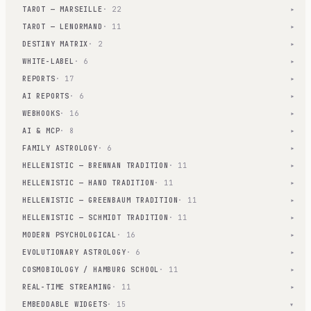
TAROT — MARSEILLE
· 22
▾
TAROT — LENORMAND
· 11
▾
DESTINY MATRIX
· 2
▾
WHITE-LABEL
· 6
▾
REPORTS
· 17
▾
AI REPORTS
· 6
▾
WEBHOOKS
· 16
▾
AI & MCP
· 8
▾
FAMILY ASTROLOGY
· 6
▾
HELLENISTIC — BRENNAN TRADITION
· 11
▾
HELLENISTIC — HAND TRADITION
· 11
▾
HELLENISTIC — GREENBAUM TRADITION
· 11
▾
HELLENISTIC — SCHMIDT TRADITION
· 11
▾
MODERN PSYCHOLOGICAL
· 16
▾
EVOLUTIONARY ASTROLOGY
· 6
▾
COSMOBIOLOGY / HAMBURG SCHOOL
· 11
▾
REAL-TIME STREAMING
· 11
▾
EMBEDDABLE WIDGETS
· 15
▾