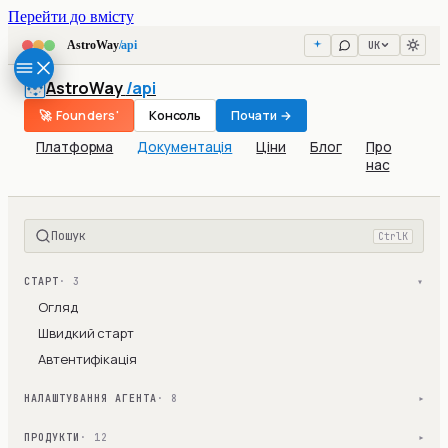
Перейти до вмісту
UK
AstroWay
/api
AstroWay
/api
🚀 Founders'
Консоль
Почати →
Платформа
Документація
Ціни
Блог
Про
нас
Пошук
Ctrl
K
СТАРТ
· 3
▾
Огляд
Швидкий старт
Автентифікація
НАЛАШТУВАННЯ АГЕНТА
· 8
▾
ПРОДУКТИ
· 12
▾