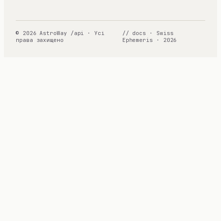
© 2026 AstroWay /api · Усі
// docs · Swiss
права захищено
Ephemeris · 2026