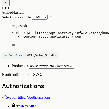
GET
/embed/kundli
Select code sample
request.sh
curl
-X
GET
https://api.astroway.info/v1/embed/kun
-H
"
Content-Type: application/json
"
▸
Спробувати
GET
/embed/kundli
Production
North-Indian kundli SVG.
Authorizations
Section titled “Authorizations ”
ApiKeyAuth