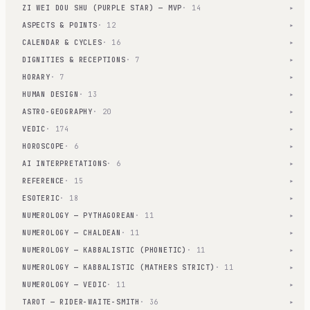
ZI WEI DOU SHU (PURPLE STAR) — MVP
· 14
▾
ASPECTS & POINTS
· 12
▾
CALENDAR & CYCLES
· 16
▾
DIGNITIES & RECEPTIONS
· 7
▾
HORARY
· 7
▾
HUMAN DESIGN
· 13
▾
ASTRO-GEOGRAPHY
· 20
▾
VEDIC
· 174
▾
HOROSCOPE
· 6
▾
AI INTERPRETATIONS
· 6
▾
REFERENCE
· 15
▾
ESOTERIC
· 18
▾
NUMEROLOGY — PYTHAGOREAN
· 11
▾
NUMEROLOGY — CHALDEAN
· 11
▾
NUMEROLOGY — KABBALISTIC (PHONETIC)
· 11
▾
NUMEROLOGY — KABBALISTIC (MATHERS STRICT)
· 11
▾
NUMEROLOGY — VEDIC
· 11
▾
TAROT — RIDER-WAITE-SMITH
· 36
▾