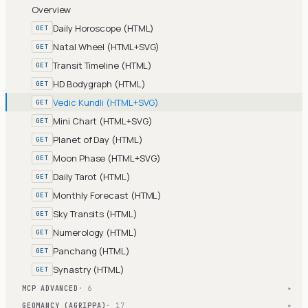
Overview
Daily Horoscope (HTML)
GET
Natal Wheel (HTML+SVG)
GET
Transit Timeline (HTML)
GET
HD Bodygraph (HTML)
GET
Vedic Kundli (HTML+SVG)
GET
Mini Chart (HTML+SVG)
GET
Planet of Day (HTML)
GET
Moon Phase (HTML+SVG)
GET
Daily Tarot (HTML)
GET
Monthly Forecast (HTML)
GET
Sky Transits (HTML)
GET
Numerology (HTML)
GET
Panchang (HTML)
GET
Synastry (HTML)
GET
MCP ADVANCED
· 6
▾
GEOMANCY (AGRIPPA)
· 17
▾