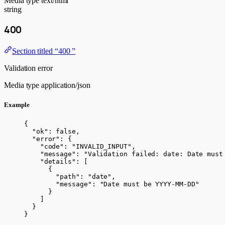
Media type
text/html
string
400
Section titled “400 ”
Validation error
Media type
application/json
Example
{
"ok"
: 
false
,
"error"
: {
"code"
: 
"
INVALID_INPUT
"
,
"message"
: 
"
Validation failed: date: Date must
"details"
: [
{
"path"
: 
"
date
"
,
"message"
: 
"
Date must be YYYY-MM-DD
"
}
]
}
}