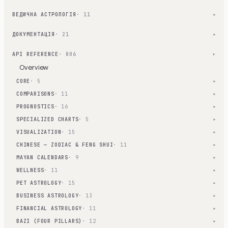
ВЕДИЧНА АСТРОЛОГІЯ
· 11
▾
ДОКУМЕНТАЦІЯ
· 21
▾
API REFERENCE
· 806
▾
Overview
CORE
· 5
▾
COMPARISONS
· 11
▾
PROGNOSTICS
· 16
▾
SPECIALIZED CHARTS
· 5
▾
VISUALIZATION
· 15
▾
CHINESE — ZODIAC & FENG SHUI
· 11
▾
MAYAN CALENDARS
· 9
▾
WELLNESS
· 11
▾
PET ASTROLOGY
· 15
▾
BUSINESS ASTROLOGY
· 13
▾
FINANCIAL ASTROLOGY
· 11
▾
BAZI (FOUR PILLARS)
· 12
▾