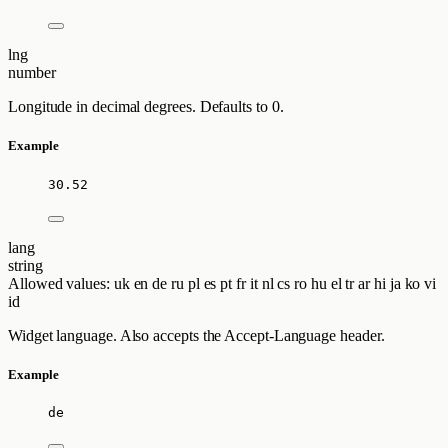
lng
number
Longitude in decimal degrees. Defaults to 0.
Example
30.52
lang
string
Allowed values:
uk
en
de
ru
pl
es
pt
fr
it
nl
cs
ro
hu
el
tr
ar
hi
ja
ko
vi
id
Widget language. Also accepts the Accept-Language header.
Example
de