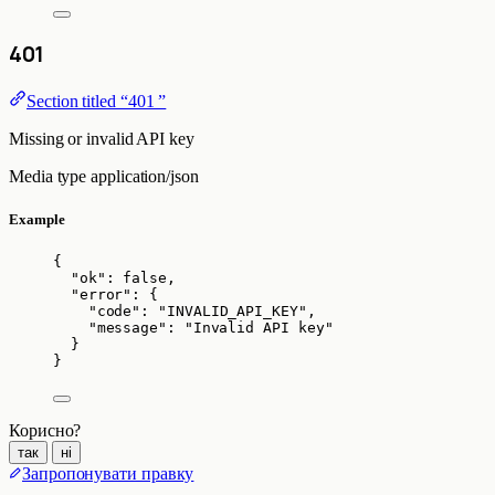
401
Section titled “401 ”
Missing or invalid API key
Media type
application/json
Example
{
"ok"
: 
false
,
"error"
: {
"code"
: 
"
INVALID_API_KEY
"
,
"message"
: 
"
Invalid API key
"
}
}
Корисно?
так
ні
Запропонувати правку