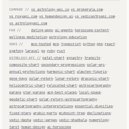
vs astrology-api.io
·
vs prokerala.com
·
COMPARE //
vs roxyapi.com
·
vs humandesign.ai
·
vs vedicastroapi.com
·
vs astrologyapi.com
dating-apps
·
ai-agents
·
horoscope-content
·
FOR //
wellness-meditation
·
astrology-education
mcp-hosted
·
mcp
·
typescript
·
python
·
php
·
react
·
SDKS //
symfony
·
laravel
·
go
·
ruby
·
rust
natal-chart
·
synastry
·
transits
·
ASTROLOGY-API //
composite-chart
·
secondary-progressions
·
solar-arc
·
annual-profections
·
harmonic-chart
·
almuten-figuris
·
gene-keys
·
solar-return
·
lunar-return
·
draconic-chart
·
heliocentric-chart
·
relocated-chart
·
astrocartography
·
parans
·
star-parans
·
acg-best-places
·
local-space
·
geodetic-chart
·
solar-return-astrocartography
·
astrocartography-interpretations
·
essential-dignities
·
fixed-stars
·
arabic-parts
·
midpoint-tree
·
declinations
·
vedic-dasha
·
vedic-vargas
·
vedic-shadbala
·
numerology
·
tarot
·
human-design
·
ai-horoscope