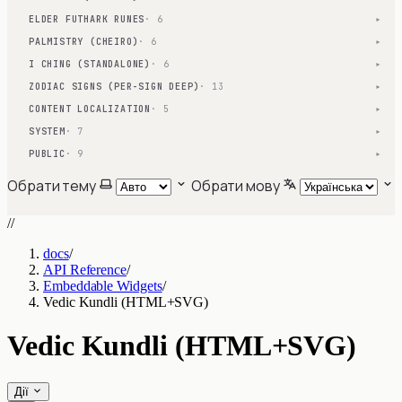
ELDER FUTHARK RUNES
· 6
▾
PALMISTRY (CHEIRO)
· 6
▾
I CHING (STANDALONE)
· 6
▾
ZODIAC SIGNS (PER-SIGN DEEP)
· 13
▾
CONTENT LOCALIZATION
· 5
▾
SYSTEM
· 7
▾
PUBLIC
· 9
▾
Обрати тему
Обрати мову
//
docs
/
API Reference
/
Embeddable Widgets
/
Vedic Kundli (HTML+SVG)
Vedic Kundli (HTML+SVG)
Дії