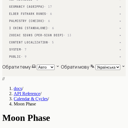
GEOMANCY (AGRIPPA)
· 17
▾
ELDER FUTHARK RUNES
· 6
▾
PALMISTRY (CHEIRO)
· 6
▾
I CHING (STANDALONE)
· 6
▾
ZODIAC SIGNS (PER-SIGN DEEP)
· 13
▾
CONTENT LOCALIZATION
· 5
▾
SYSTEM
· 7
▾
PUBLIC
· 9
▾
Обрати тему
Обрати мову
//
docs
/
API Reference
/
Calendar & Cycles
/
Moon Phase
Moon Phase