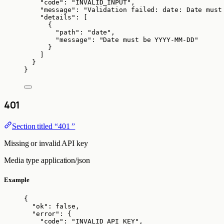
"code"
: 
"
INVALID_INPUT
"
,
"message"
: 
"
Validation failed: date: Date must
"details"
: [
{
"path"
: 
"
date
"
,
"message"
: 
"
Date must be YYYY-MM-DD
"
}
]
}
}
401
Section titled “401 ”
Missing or invalid API key
Media type
application/json
Example
{
"ok"
: 
false
,
"error"
: {
"code"
: 
"
INVALID_API_KEY
"
,