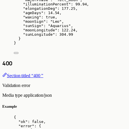
"illuminationPercent"
: 
99.94
,
"elongationDeg"
: 
177.25
,
"ageDays"
: 
14.54
,
"waxing"
: 
true
,
"moonSign"
: 
"
Leo
"
,
"sunSign"
: 
"
Aquarius
"
,
"moonLongitude"
: 
122.24
,
"sunLongitude"
: 
304.99
}
}
400
Section titled “400 ”
Validation error
Media type
application/json
Example
{
"ok"
: 
false
,
"error"
: {