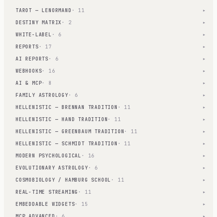
TAROT — LENORMAND
· 11
▾
DESTINY MATRIX
· 2
▾
WHITE-LABEL
· 6
▾
REPORTS
· 17
▾
AI REPORTS
· 6
▾
WEBHOOKS
· 16
▾
AI & MCP
· 8
▾
FAMILY ASTROLOGY
· 6
▾
HELLENISTIC — BRENNAN TRADITION
· 11
▾
HELLENISTIC — HAND TRADITION
· 11
▾
HELLENISTIC — GREENBAUM TRADITION
· 11
▾
HELLENISTIC — SCHMIDT TRADITION
· 11
▾
MODERN PSYCHOLOGICAL
· 16
▾
EVOLUTIONARY ASTROLOGY
· 6
▾
COSMOBIOLOGY / HAMBURG SCHOOL
· 11
▾
REAL-TIME STREAMING
· 11
▾
EMBEDDABLE WIDGETS
· 15
▾
MCP ADVANCED
· 6
▾