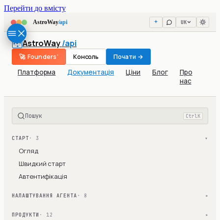
Перейти до вмісту
UK
AstroWay
/api
AstroWay
/api
🚀 Founders'
Консоль
Почати →
Платформа
Документація
Ціни
Блог
Про
нас
Пошук
Ctrl
K
СТАРТ
· 3
▾
Огляд
Швидкий старт
Автентифікація
НАЛАШТУВАННЯ АГЕНТА
· 8
▾
ПРОДУКТИ
· 12
▾