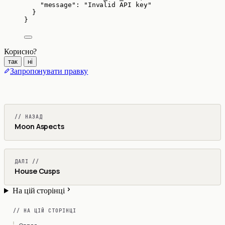
"message"
: 
"
Invalid API key
"
}
}
Корисно?
так
ні
Запропонувати правку
// НАЗАД
Moon Aspects
ДАЛІ //
House Cusps
На цій сторінці
// НА ЦІЙ СТОРІНЦІ