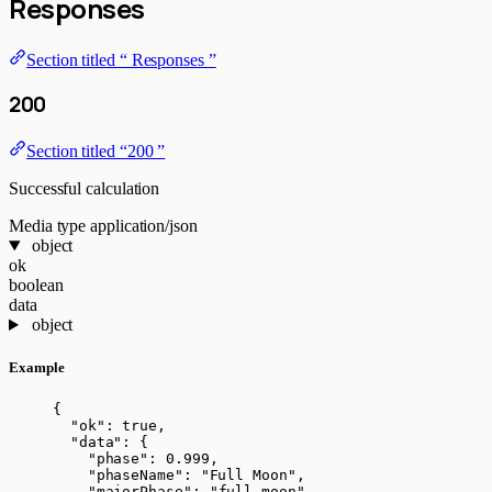
Responses
Section titled “ Responses ”
200
Section titled “200 ”
Successful calculation
Media type
application/json
object
ok
boolean
data
object
Example
{
"ok"
: 
true
,
"data"
: {
"phase"
: 
0.999
,
"phaseName"
: 
"
Full Moon
"
,
"majorPhase"
: 
"
full_moon
"
,