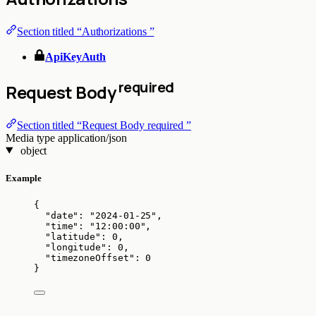
Section titled “Authorizations ”
ApiKeyAuth
required
Request Body
Section titled “Request Body required ”
Media type
application/json
object
Example
{
"date"
: 
"
2024-01-25
"
,
"time"
: 
"
12:00:00
"
,
"latitude"
: 
0
,
"longitude"
: 
0
,
"timezoneOffset"
: 
0
}