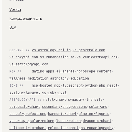
Умови
Конфіденційність
SLA
vs astrology-api.io
·
vs prokerala.com
·
COMPARE //
vs roxyapi.com
·
vs humandesign.ai
·
vs vedicastroapi.com
·
vs astrologyapi.com
dating-apps
·
ai-agents
·
horoscope-content
·
FOR //
wellness-meditation
·
astrology-education
mcp-hosted
·
mcp
·
typescript
·
python
·
php
·
react
·
SDKS //
symfony
·
laravel
·
go
·
ruby
·
rust
natal-chart
·
synastry
·
transits
·
ASTROLOGY-API //
composite-chart
·
secondary-progressions
·
solar-arc
·
annual-profections
·
harmonic-chart
·
almuten-figuris
·
gene-keys
·
solar-return
·
lunar-return
·
draconic-chart
·
heliocentric-chart
·
relocated-chart
·
astrocartography
·