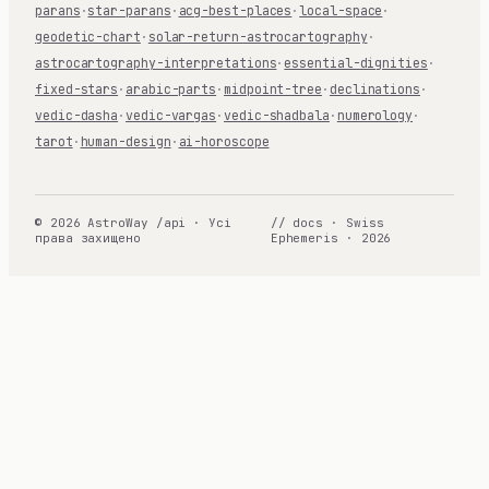
parans
·
star-parans
·
acg-best-places
·
local-space
·
geodetic-chart
·
solar-return-astrocartography
·
astrocartography-interpretations
·
essential-dignities
·
fixed-stars
·
arabic-parts
·
midpoint-tree
·
declinations
·
vedic-dasha
·
vedic-vargas
·
vedic-shadbala
·
numerology
·
tarot
·
human-design
·
ai-horoscope
© 2026 AstroWay /api · Усі
// docs · Swiss
права захищено
Ephemeris · 2026