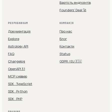
Вартість ендпоінтів
Founders' Deal 🚀
РОЗРОБНИКАМ
КОМПАНІЯ
Документація
Про нас
Explore
Блог
Astrology API
Контакти
FAQ
Status
Changelog
GDPR / EU 🇪🇺
OpenAPI 3.1
MCP сервер
SDK · TypeScript
SDK · Python
SDK · PHP
ПРАВОВЕ