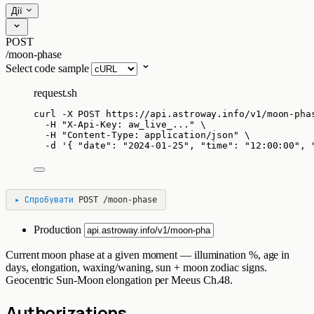
Дії
POST
/moon-phase
Select code sample
request.sh
curl
-X
POST
https://api.astroway.info/v1/moon-pha
-H
"
X-Api-Key: aw_live_...
"
\
-H
"
Content-Type: application/json
"
\
-d
'
{ "date": "2024-01-25", "time": "12:00:00", 
▸
Спробувати
POST
/moon-phase
Production
Current moon phase at a given moment — illumination %, age in
days, elongation, waxing/waning, sun + moon zodiac signs.
Geocentric Sun-Moon elongation per Meeus Ch.48.
Authorizations