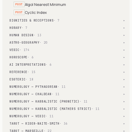
Algol Nearest Minimum
POST
Cyclic Index
POST
DIGNITIES & RECEPTIONS
· 7
▾
HORARY
· 7
▾
HUMAN DESIGN
· 13
▾
ASTRO-GEOGRAPHY
· 20
▾
VEDIC
· 174
▾
HOROSCOPE
· 6
▾
AI INTERPRETATIONS
· 6
▾
REFERENCE
· 15
▾
ESOTERIC
· 18
▾
NUMEROLOGY — PYTHAGOREAN
· 11
▾
NUMEROLOGY — CHALDEAN
· 11
▾
NUMEROLOGY — KABBALISTIC (PHONETIC)
· 11
▾
NUMEROLOGY — KABBALISTIC (MATHERS STRICT)
· 11
▾
NUMEROLOGY — VEDIC
· 11
▾
TAROT — RIDER-WAITE-SMITH
· 36
▾
TAROT — MARSEILLE
· 22
▾