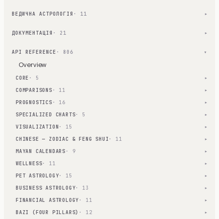
ВЕДИЧНА АСТРОЛОГІЯ
· 11
▾
ДОКУМЕНТАЦІЯ
· 21
▾
API REFERENCE
· 806
▾
Overview
CORE
· 5
▾
COMPARISONS
· 11
▾
PROGNOSTICS
· 16
▾
SPECIALIZED CHARTS
· 5
▾
VISUALIZATION
· 15
▾
CHINESE — ZODIAC & FENG SHUI
· 11
▾
MAYAN CALENDARS
· 9
▾
WELLNESS
· 11
▾
PET ASTROLOGY
· 15
▾
BUSINESS ASTROLOGY
· 13
▾
FINANCIAL ASTROLOGY
· 11
▾
BAZI (FOUR PILLARS)
· 12
▾