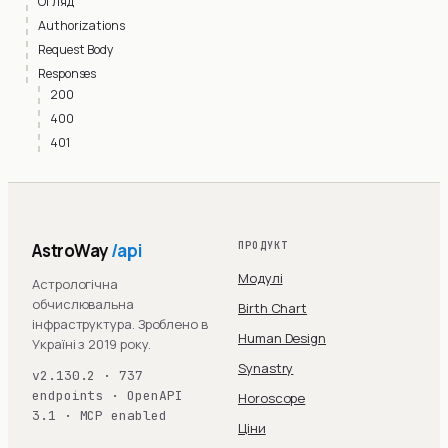
Огляд
Authorizations
Request Body
Responses
200
400
401
AstroWay
/api
ПРОДУКТ
Модулі
Астрологічна
обчислювальна
Birth Chart
інфраструктура. Зроблено в
Human Design
Україні з 2019 року.
Synastry
v2.130.2 · 737
endpoints · OpenAPI
Horoscope
3.1 · MCP enabled
Ціни