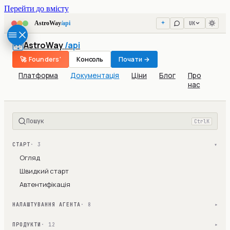
Перейти до вмісту
UK
AstroWay
/api
AstroWay
/api
🚀 Founders'
Консоль
Почати →
Платформа
Документація
Ціни
Блог
Про
нас
Пошук
Ctrl
K
СТАРТ
· 3
▾
Огляд
Швидкий старт
Автентифікація
НАЛАШТУВАННЯ АГЕНТА
· 8
▾
ПРОДУКТИ
· 12
▾