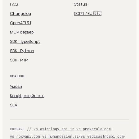
FAQ
Status
Changelog
GDPR / EU 🇪🇺
OpenAPI 3.1
MCP сервер
SDK · TypeScript
SDK · Python
SDK · PHP
ПРАВОВЕ
Умови
Конфіденційність
SLA
vs astrology-api.io
·
vs prokerala.com
·
COMPARE //
vs roxyapi.com
·
vs humandesign.ai
·
vs vedicastroapi.com
·