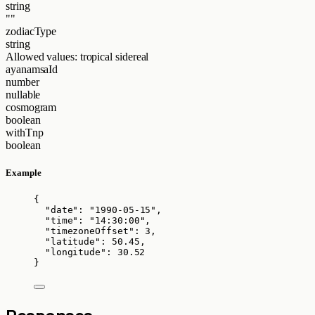
string
""
zodiacType
string
Allowed values:
tropical
sidereal
ayanamsaId
number
nullable
cosmogram
boolean
withTnp
boolean
Example
{
"date"
: 
"
1990-05-15
"
,
"time"
: 
"
14:30:00
"
,
"timezoneOffset"
: 
3
,
"latitude"
: 
50.45
,
"longitude"
: 
30.52
}