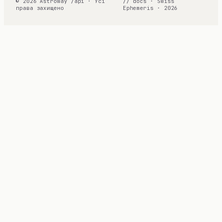
© 2026 AstroWay /api · Усі
// docs · Swiss
права захищено
Ephemeris · 2026