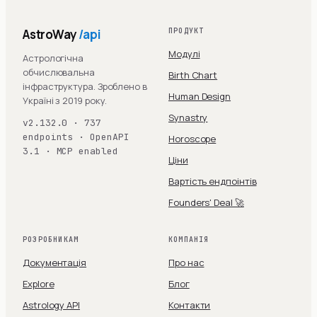
AstroWay
/api
ПРОДУКТ
Модулі
Астрологічна
обчислювальна
Birth Chart
інфраструктура. Зроблено в
Human Design
Україні з 2019 року.
Synastry
v2.132.0 · 737
endpoints · OpenAPI
Horoscope
3.1 · MCP enabled
Ціни
Вартість ендпоінтів
Founders' Deal 🚀
РОЗРОБНИКАМ
КОМПАНІЯ
Документація
Про нас
Explore
Блог
Astrology API
Контакти