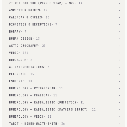
ZI WEI DOU SHU (PURPLE STAR) — MVP
· 14
▾
ASPECTS & POINTS
· 12
▾
CALENDAR & CYCLES
· 16
▾
DIGNITIES & RECEPTIONS
· 7
▾
HORARY
· 7
▾
HUMAN DESIGN
· 13
▾
ASTRO-GEOGRAPHY
· 20
▾
VEDIC
· 174
▾
HOROSCOPE
· 6
▾
AI INTERPRETATIONS
· 6
▾
REFERENCE
· 15
▾
ESOTERIC
· 18
▾
NUMEROLOGY — PYTHAGOREAN
· 11
▾
NUMEROLOGY — CHALDEAN
· 11
▾
NUMEROLOGY — KABBALISTIC (PHONETIC)
· 11
▾
NUMEROLOGY — KABBALISTIC (MATHERS STRICT)
· 11
▾
NUMEROLOGY — VEDIC
· 11
▾
TAROT — RIDER-WAITE-SMITH
· 36
▾