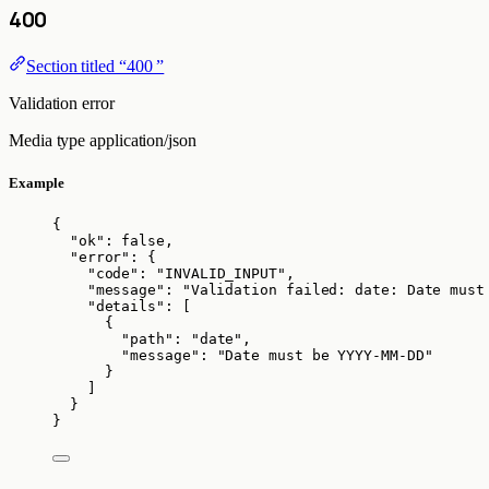
400
Section titled “400 ”
Validation error
Media type
application/json
Example
{
"ok"
: 
false
,
"error"
: {
"code"
: 
"
INVALID_INPUT
"
,
"message"
: 
"
Validation failed: date: Date must
"details"
: [
{
"path"
: 
"
date
"
,
"message"
: 
"
Date must be YYYY-MM-DD
"
}
]
}
}