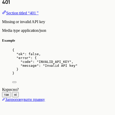
401
Section titled “401 ”
Missing or invalid API key
Media type
application/json
Example
{
"ok"
: 
false
,
"error"
: {
"code"
: 
"
INVALID_API_KEY
"
,
"message"
: 
"
Invalid API key
"
}
}
Корисно?
так
ні
Запропонувати правку