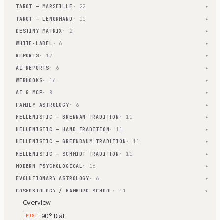
TAROT — MARSEILLE
· 22
▾
TAROT — LENORMAND
· 11
▾
DESTINY MATRIX
· 2
▾
WHITE-LABEL
· 6
▾
REPORTS
· 17
▾
AI REPORTS
· 6
▾
WEBHOOKS
· 16
▾
AI & MCP
· 8
▾
FAMILY ASTROLOGY
· 6
▾
HELLENISTIC — BRENNAN TRADITION
· 11
▾
HELLENISTIC — HAND TRADITION
· 11
▾
HELLENISTIC — GREENBAUM TRADITION
· 11
▾
HELLENISTIC — SCHMIDT TRADITION
· 11
▾
MODERN PSYCHOLOGICAL
· 16
▾
EVOLUTIONARY ASTROLOGY
· 6
▾
COSMOBIOLOGY / HAMBURG SCHOOL
· 11
▾
Overview
90° Dial
POST