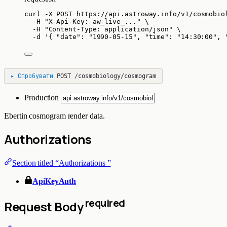
curl
-X
POST
https://api.astroway.info/v1/cosmobio
-H
"
X-Api-Key: aw_live_...
"
\
-H
"
Content-Type: application/json
"
\
-d
'
{ "date": "1990-05-15", "time": "14:30:00", 
▸
Спробувати
POST
/cosmobiology/cosmogram
Production
Ebertin cosmogram render data.
Authorizations
Section titled “Authorizations ”
ApiKeyAuth
required
Request Body