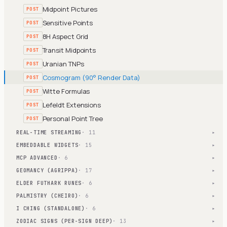
Midpoint Pictures
POST
Sensitive Points
POST
8H Aspect Grid
POST
Transit Midpoints
POST
Uranian TNPs
POST
Cosmogram (90° Render Data)
POST
Witte Formulas
POST
Lefeldt Extensions
POST
Personal Point Tree
POST
REAL-TIME STREAMING
· 11
▾
EMBEDDABLE WIDGETS
· 15
▾
MCP ADVANCED
· 6
▾
GEOMANCY (AGRIPPA)
· 17
▾
ELDER FUTHARK RUNES
· 6
▾
PALMISTRY (CHEIRO)
· 6
▾
I CHING (STANDALONE)
· 6
▾
ZODIAC SIGNS (PER-SIGN DEEP)
· 13
▾