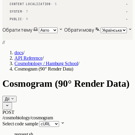
CONTENT LOCALIZATION
· 5
▾
SYSTEM
· 7
▾
PUBLIC
· 9
▾
Обрати тему
Обрати мову
//
docs
/
API Reference
/
Cosmobiology / Hamburg School
/
Cosmogram (90° Render Data)
Cosmogram (90° Render Data)
Дії
POST
/cosmobiology/cosmogram
Select code sample
request.sh