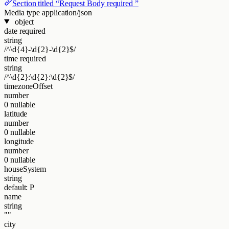
Section titled “Request Body required ”
Media type
application/json
object
date
required
string
/^\d{4}-\d{2}-\d{2}$/
time
required
string
/^\d{2}:\d{2}:\d{2}$/
timezoneOffset
number
0
nullable
latitude
number
0
nullable
longitude
number
0
nullable
houseSystem
string
default: P
name
string
""
city