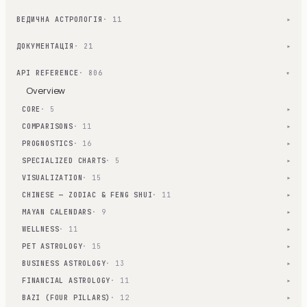
ВЕДИЧНА АСТРОЛОГІЯ
· 11
▾
ДОКУМЕНТАЦІЯ
· 21
▾
API REFERENCE
· 806
▾
Overview
CORE
· 5
▾
COMPARISONS
· 11
▾
PROGNOSTICS
· 16
▾
SPECIALIZED CHARTS
· 5
▾
VISUALIZATION
· 15
▾
CHINESE — ZODIAC & FENG SHUI
· 11
▾
MAYAN CALENDARS
· 9
▾
WELLNESS
· 11
▾
PET ASTROLOGY
· 15
▾
BUSINESS ASTROLOGY
· 13
▾
FINANCIAL ASTROLOGY
· 11
▾
BAZI (FOUR PILLARS)
· 12
▾