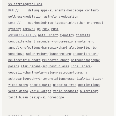
vs astrologyapi.com
dating-apps
·
ai-agents
·
horoscope-content
·
FOR //
wellness-meditation
·
astrology-education
mcp-hosted
·
mcp
·
typescript
·
python
·
php
·
react
·
SDKS //
symfony
·
laravel
·
go
·
ruby
·
rust
natal-chart
·
synastry
·
transits
·
ASTROLOGY-API //
composite-chart
·
secondary-progressions
·
solar-arc
·
annual-profections
·
harmonic-chart
·
almuten-figuris
·
gene-keys
·
solar-return
·
lunar-return
·
draconic-chart
·
heliocentric-chart
·
relocated-chart
·
astrocartography
·
parans
·
star-parans
·
acg-best-places
·
local-space
·
geodetic-chart
·
solar-return-astrocartography
·
astrocartography-interpretations
·
essential-dignities
·
fixed-stars
·
arabic-parts
·
midpoint-tree
·
declinations
·
vedic-dasha
·
vedic-vargas
·
vedic-shadbala
·
numerology
·
tarot
·
human-design
·
ai-horoscope