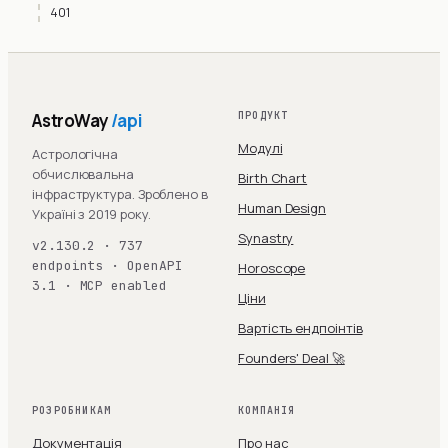
401
AstroWay
/api
ПРОДУКТ
Модулі
Астрологічна
обчислювальна
Birth Chart
інфраструктура. Зроблено в
Human Design
Україні з 2019 року.
Synastry
v2.130.2 · 737
endpoints · OpenAPI
Horoscope
3.1 · MCP enabled
Ціни
Вартість ендпоінтів
Founders' Deal 🚀
РОЗРОБНИКАМ
КОМПАНІЯ
Документація
Про нас