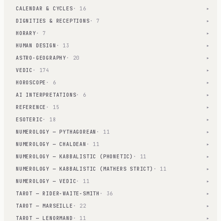
CALENDAR & CYCLES
· 16
▾
DIGNITIES & RECEPTIONS
· 7
▾
HORARY
· 7
▾
HUMAN DESIGN
· 13
▾
ASTRO-GEOGRAPHY
· 20
▾
VEDIC
· 174
▾
HOROSCOPE
· 6
▾
AI INTERPRETATIONS
· 6
▾
REFERENCE
· 15
▾
ESOTERIC
· 18
▾
NUMEROLOGY — PYTHAGOREAN
· 11
▾
NUMEROLOGY — CHALDEAN
· 11
▾
NUMEROLOGY — KABBALISTIC (PHONETIC)
· 11
▾
NUMEROLOGY — KABBALISTIC (MATHERS STRICT)
· 11
▾
NUMEROLOGY — VEDIC
· 11
▾
TAROT — RIDER-WAITE-SMITH
· 36
▾
TAROT — MARSEILLE
· 22
▾
TAROT — LENORMAND
· 11
▾