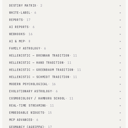
DESTINY MATRIX
· 2
▾
WHITE-LABEL
· 6
▾
REPORTS
· 17
▾
AI REPORTS
· 6
▾
WEBHOOKS
· 16
▾
AI & MCP
· 8
▾
FAMILY ASTROLOGY
· 6
▾
HELLENISTIC — BRENNAN TRADITION
· 11
▾
HELLENISTIC — HAND TRADITION
· 11
▾
HELLENISTIC — GREENBAUM TRADITION
· 11
▾
HELLENISTIC — SCHMIDT TRADITION
· 11
▾
MODERN PSYCHOLOGICAL
· 16
▾
EVOLUTIONARY ASTROLOGY
· 6
▾
COSMOBIOLOGY / HAMBURG SCHOOL
· 11
▾
REAL-TIME STREAMING
· 11
▾
EMBEDDABLE WIDGETS
· 15
▾
MCP ADVANCED
· 6
▾
GEOMANCY (AGRIPPA)
· 17
▾