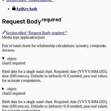
ApiKeyAuth
required
Request Body
Section titled “Request Body required ”
Media type
application/json
Pair of natal charts for relationship calculations: synastry, composite,
davison.
object
chart1
required
Birth data for a single natal chart. Required: date (YYYY-MM-DD),
time (HH:mm:ss). Defaults to lat/lon/tz=0 if omitted; pass real values
for accurate computation.
object
chart2
required
Birth data for a single natal chart. Required: date (YYYY-MM-DD),
time (HH:mm:ss). Defaults to lat/lon/tz=0 if omitted; pass real values
for accurate computation.