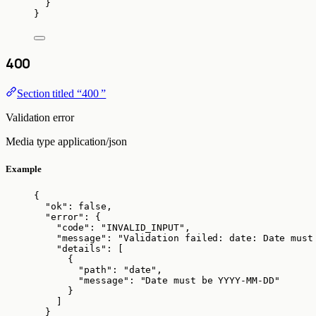
}
}
400
Section titled “400 ”
Validation error
Media type
application/json
Example
{
"ok"
: 
false
,
"error"
: {
"code"
: 
"
INVALID_INPUT
"
,
"message"
: 
"
Validation failed: date: Date must
"details"
: [
{
"path"
: 
"
date
"
,
"message"
: 
"
Date must be YYYY-MM-DD
"
}
]
}