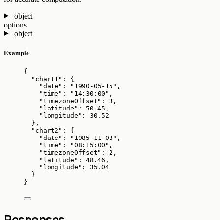
object
options
object
Example
{
"chart1"
: {
"date"
: 
"
1990-05-15
"
,
"time"
: 
"
14:30:00
"
,
"timezoneOffset"
: 
3
,
"latitude"
: 
50.45
,
"longitude"
: 
30.52
},
"chart2"
: {
"date"
: 
"
1985-11-03
"
,
"time"
: 
"
08:15:00
"
,
"timezoneOffset"
: 
2
,
"latitude"
: 
48.46
,
"longitude"
: 
35.04
}
}
Responses