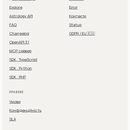
Explore
Блог
Astrology API
Контакти
FAQ
Status
Changelog
GDPR / EU 🇪🇺
OpenAPI 3.1
MCP сервер
SDK · TypeScript
SDK · Python
SDK · PHP
ПРАВОВЕ
Умови
Конфіденційність
SLA