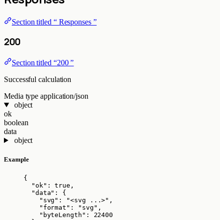
Section titled “ Responses ”
200
Section titled “200 ”
Successful calculation
Media type
application/json
object
ok
boolean
data
object
Example
{
"ok"
: 
true
,
"data"
: {
"svg"
: 
"
<svg ...>
"
,
"format"
: 
"
svg
"
,
"byteLength"
: 
22400