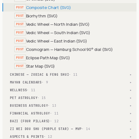
Composite Chart (SVG)
POST
Biorhythm (SVG)
POST
Vedic Wheel — North Indian (SVG)
POST
Vedic Wheel — South Indian (SVG)
POST
Vedic Wheel — East Indian (SVG)
POST
Cosmogram — Hamburg School 90° dial (SVG)
POST
Eclipse Path Map (SVG)
POST
Star Map (SVG)
POST
CHINESE — ZODIAC & FENG SHUI
· 11
▾
MAYAN CALENDARS
· 9
▾
WELLNESS
· 11
▾
PET ASTROLOGY
· 15
▾
BUSINESS ASTROLOGY
· 13
▾
FINANCIAL ASTROLOGY
· 11
▾
BAZI (FOUR PILLARS)
· 12
▾
ZI WEI DOU SHU (PURPLE STAR) — MVP
· 14
▾
ASPECTS & POINTS
· 12
▾