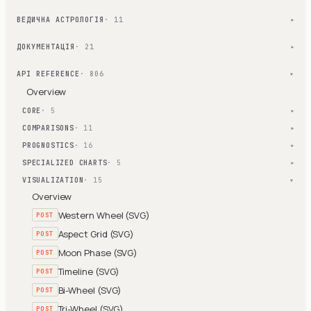
ВЕДИЧНА АСТРОЛОГІЯ
· 11
▾
ДОКУМЕНТАЦІЯ
· 21
▾
API REFERENCE
· 806
▾
Overview
CORE
· 5
▾
COMPARISONS
· 11
▾
PROGNOSTICS
· 16
▾
SPECIALIZED CHARTS
· 5
▾
VISUALIZATION
· 15
▾
Overview
Western Wheel (SVG)
POST
Aspect Grid (SVG)
POST
Moon Phase (SVG)
POST
Timeline (SVG)
POST
Bi-Wheel (SVG)
POST
Tri-Wheel (SVG)
POST