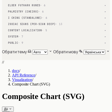
ELDER FUTHARK RUNES
· 6
▾
PALMISTRY (CHEIRO)
· 6
▾
I CHING (STANDALONE)
· 6
▾
ZODIAC SIGNS (PER-SIGN DEEP)
· 13
▾
CONTENT LOCALIZATION
· 5
▾
SYSTEM
· 7
▾
PUBLIC
· 9
▾
Обрати тему
Обрати мову
//
docs
/
API Reference
/
Visualization
/
Composite Chart (SVG)
Composite Chart (SVG)
Дії