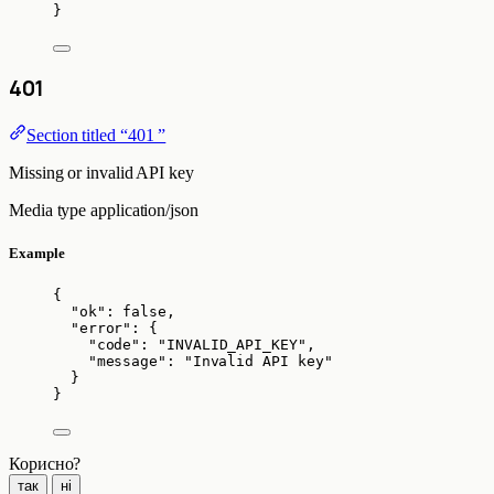
}
401
Section titled “401 ”
Missing or invalid API key
Media type
application/json
Example
{
"ok"
: 
false
,
"error"
: {
"code"
: 
"
INVALID_API_KEY
"
,
"message"
: 
"
Invalid API key
"
}
}
Корисно?
так
ні