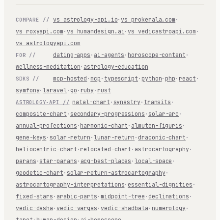
vs astrology-api.io
·
vs prokerala.com
·
COMPARE //
vs roxyapi.com
·
vs humandesign.ai
·
vs vedicastroapi.com
·
vs astrologyapi.com
dating-apps
·
ai-agents
·
horoscope-content
·
FOR //
wellness-meditation
·
astrology-education
mcp-hosted
·
mcp
·
typescript
·
python
·
php
·
react
·
SDKS //
symfony
·
laravel
·
go
·
ruby
·
rust
natal-chart
·
synastry
·
transits
·
ASTROLOGY-API //
composite-chart
·
secondary-progressions
·
solar-arc
·
annual-profections
·
harmonic-chart
·
almuten-figuris
·
gene-keys
·
solar-return
·
lunar-return
·
draconic-chart
·
heliocentric-chart
·
relocated-chart
·
astrocartography
·
parans
·
star-parans
·
acg-best-places
·
local-space
·
geodetic-chart
·
solar-return-astrocartography
·
astrocartography-interpretations
·
essential-dignities
·
fixed-stars
·
arabic-parts
·
midpoint-tree
·
declinations
·
vedic-dasha
·
vedic-vargas
·
vedic-shadbala
·
numerology
·
tarot
·
human-design
·
ai-horoscope