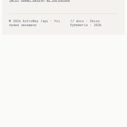
© 2026 AstroWay /api · Усі
// docs · Swiss
права захищено
Ephemeris · 2026