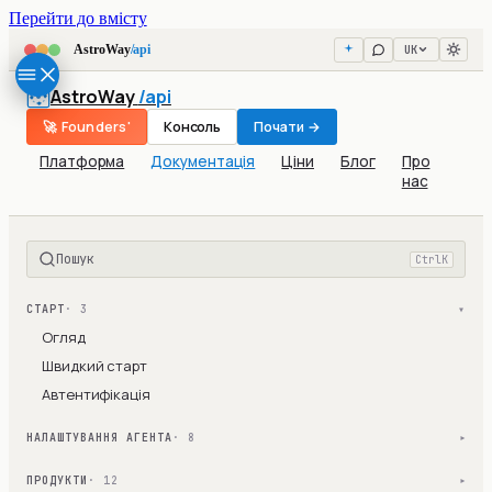
Перейти до вмісту
UK
AstroWay
/api
AstroWay
/api
🚀 Founders'
Консоль
Почати →
Платформа
Документація
Ціни
Блог
Про
нас
Пошук
Ctrl
K
СТАРТ
· 3
▾
Огляд
Швидкий старт
Автентифікація
НАЛАШТУВАННЯ АГЕНТА
· 8
▾
ПРОДУКТИ
· 12
▾