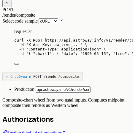
POST
/render/composite
Select code sample
request.sh
curl
-X
POST
https://api.astroway.info/v1/render/c
-H
"
X-Api-Key: aw_live_...
"
\
-H
"
Content-Type: application/json
"
\
-d
'
{ "chart1": { "date": "1990-05-15", "time": 
▸
Спробувати
POST
/render/composite
Production
Composite-chart wheel from two natal inputs. Computes midpoint
composite then renders as Western wheel.
Authorizations
Section titled “Authorizations ”