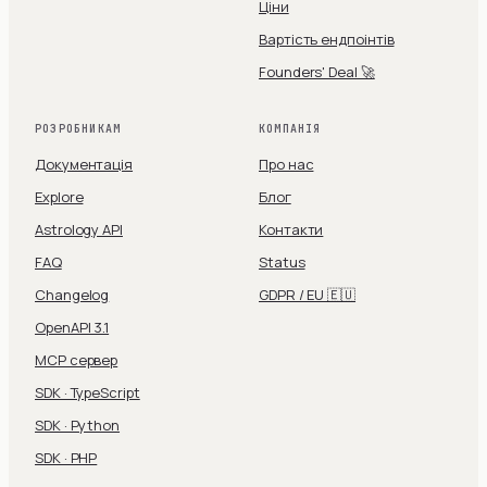
Ціни
Вартість ендпоінтів
Founders' Deal 🚀
РОЗРОБНИКАМ
КОМПАНІЯ
Документація
Про нас
Explore
Блог
Astrology API
Контакти
FAQ
Status
Changelog
GDPR / EU 🇪🇺
OpenAPI 3.1
MCP сервер
SDK · TypeScript
SDK · Python
SDK · PHP