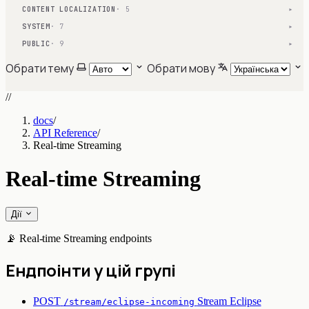
CONTENT LOCALIZATION
· 5
▾
SYSTEM
· 7
▾
PUBLIC
· 9
▾
Обрати тему
Обрати мову
//
docs
/
API Reference
/
Real-time Streaming
Real-time Streaming
Дії
📡 Real-time Streaming endpoints
Ендпоінти у цій групі
POST
Stream Eclipse
/stream/eclipse-incoming