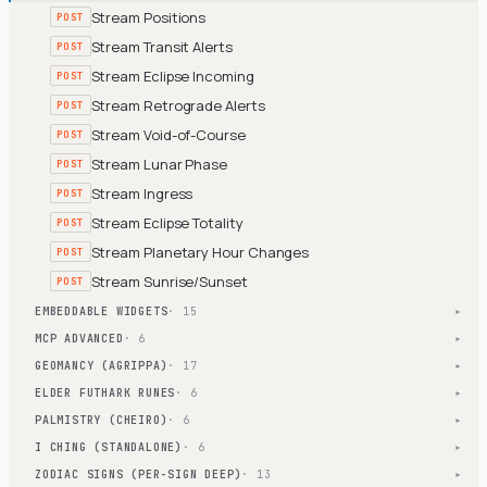
Stream Positions
POST
Stream Transit Alerts
POST
Stream Eclipse Incoming
POST
Stream Retrograde Alerts
POST
Stream Void-of-Course
POST
Stream Lunar Phase
POST
Stream Ingress
POST
Stream Eclipse Totality
POST
Stream Planetary Hour Changes
POST
Stream Sunrise/Sunset
POST
EMBEDDABLE WIDGETS
· 15
▾
MCP ADVANCED
· 6
▾
GEOMANCY (AGRIPPA)
· 17
▾
ELDER FUTHARK RUNES
· 6
▾
PALMISTRY (CHEIRO)
· 6
▾
I CHING (STANDALONE)
· 6
▾
ZODIAC SIGNS (PER-SIGN DEEP)
· 13
▾