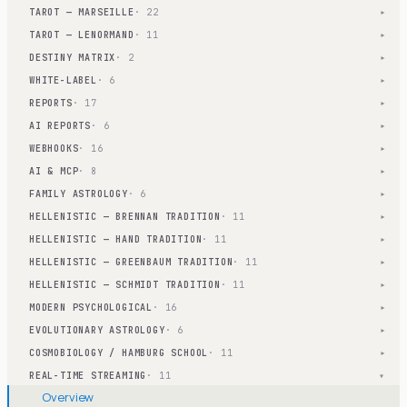
TAROT — MARSEILLE
· 22
▾
TAROT — LENORMAND
· 11
▾
DESTINY MATRIX
· 2
▾
WHITE-LABEL
· 6
▾
REPORTS
· 17
▾
AI REPORTS
· 6
▾
WEBHOOKS
· 16
▾
AI & MCP
· 8
▾
FAMILY ASTROLOGY
· 6
▾
HELLENISTIC — BRENNAN TRADITION
· 11
▾
HELLENISTIC — HAND TRADITION
· 11
▾
HELLENISTIC — GREENBAUM TRADITION
· 11
▾
HELLENISTIC — SCHMIDT TRADITION
· 11
▾
MODERN PSYCHOLOGICAL
· 16
▾
EVOLUTIONARY ASTROLOGY
· 6
▾
COSMOBIOLOGY / HAMBURG SCHOOL
· 11
▾
REAL-TIME STREAMING
· 11
▾
Overview