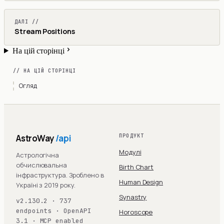
ДАЛІ //
Stream Positions
На цій сторінці
// НА ЦІЙ СТОРІНЦІ
Огляд
AstroWay
/api
ПРОДУКТ
Модулі
Астрологічна
обчислювальна
Birth Chart
інфраструктура. Зроблено в
Human Design
Україні з 2019 року.
Synastry
v2.130.2 · 737
endpoints · OpenAPI
Horoscope
3.1 · MCP enabled