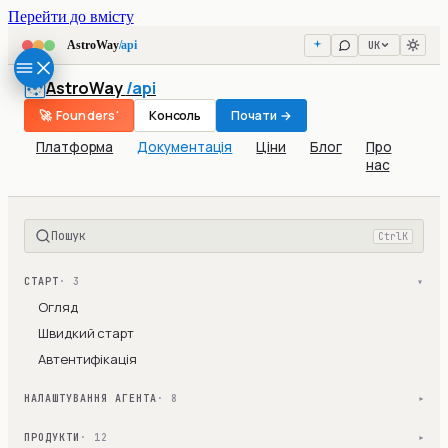
Перейти до вмісту
UK
AstroWay
/api
AstroWay
/api
🚀 Founders'
Консоль
Почати →
Платформа
Документація
Ціни
Блог
Про
нас
Пошук
Ctrl
K
СТАРТ
· 3
▾
Огляд
Швидкий старт
Автентифікація
НАЛАШТУВАННЯ АГЕНТА
· 8
▾
ПРОДУКТИ
· 12
▾