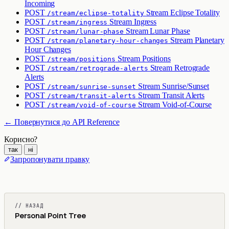
Incoming
POST
Stream Eclipse Totality
/stream/eclipse-totality
POST
Stream Ingress
/stream/ingress
POST
Stream Lunar Phase
/stream/lunar-phase
POST
Stream Planetary
/stream/planetary-hour-changes
Hour Changes
POST
Stream Positions
/stream/positions
POST
Stream Retrograde
/stream/retrograde-alerts
Alerts
POST
Stream Sunrise/Sunset
/stream/sunrise-sunset
POST
Stream Transit Alerts
/stream/transit-alerts
POST
Stream Void-of-Course
/stream/void-of-course
← Повернутися до API Reference
Корисно?
так
ні
Запропонувати правку
// НАЗАД
Personal Point Tree