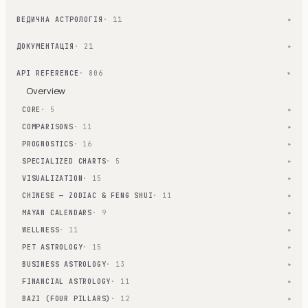
ВЕДИЧНА АСТРОЛОГІЯ
· 11
▾
ДОКУМЕНТАЦІЯ
· 21
▾
API REFERENCE
· 806
▾
Overview
CORE
· 5
▾
COMPARISONS
· 11
▾
PROGNOSTICS
· 16
▾
SPECIALIZED CHARTS
· 5
▾
VISUALIZATION
· 15
▾
CHINESE — ZODIAC & FENG SHUI
· 11
▾
MAYAN CALENDARS
· 9
▾
WELLNESS
· 11
▾
PET ASTROLOGY
· 15
▾
BUSINESS ASTROLOGY
· 13
▾
FINANCIAL ASTROLOGY
· 11
▾
BAZI (FOUR PILLARS)
· 12
▾