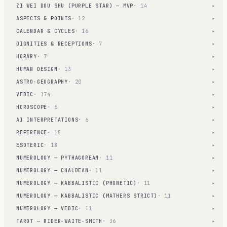
ZI WEI DOU SHU (PURPLE STAR) — MVP
· 14
▾
ASPECTS & POINTS
· 12
▾
CALENDAR & CYCLES
· 16
▾
DIGNITIES & RECEPTIONS
· 7
▾
HORARY
· 7
▾
HUMAN DESIGN
· 13
▾
ASTRO-GEOGRAPHY
· 20
▾
VEDIC
· 174
▾
HOROSCOPE
· 6
▾
AI INTERPRETATIONS
· 6
▾
REFERENCE
· 15
▾
ESOTERIC
· 18
▾
NUMEROLOGY — PYTHAGOREAN
· 11
▾
NUMEROLOGY — CHALDEAN
· 11
▾
NUMEROLOGY — KABBALISTIC (PHONETIC)
· 11
▾
NUMEROLOGY — KABBALISTIC (MATHERS STRICT)
· 11
▾
NUMEROLOGY — VEDIC
· 11
▾
TAROT — RIDER-WAITE-SMITH
· 36
▾