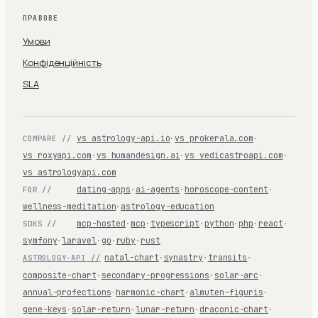
ПРАВОВЕ
Умови
Конфіденційність
SLA
vs astrology-api.io
·
vs prokerala.com
·
COMPARE //
vs roxyapi.com
·
vs humandesign.ai
·
vs vedicastroapi.com
·
vs astrologyapi.com
dating-apps
·
ai-agents
·
horoscope-content
·
FOR //
wellness-meditation
·
astrology-education
mcp-hosted
·
mcp
·
typescript
·
python
·
php
·
react
·
SDKS //
symfony
·
laravel
·
go
·
ruby
·
rust
natal-chart
·
synastry
·
transits
·
ASTROLOGY-API //
composite-chart
·
secondary-progressions
·
solar-arc
·
annual-profections
·
harmonic-chart
·
almuten-figuris
·
gene-keys
·
solar-return
·
lunar-return
·
draconic-chart
·