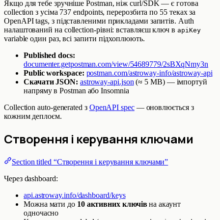
Якщо для тебе зручніше Postman, ніж curl/SDK — є готова
collection з усіма 737 endpoints, перерозбита по 55 теках за
OpenAPI tags, з підставленими прикладами запитів. Auth
налаштований на collection-рівні: вставляєш ключ в
apiKey
variable один раз, всі запити підхоплюють.
Published docs:
documenter.getpostman.com/view/54689779/2sBXqNmy3n
Public workspace:
postman.com/astroway-info/astroway-api
Скачати JSON:
astroway-api.json
(≈ 5 MB) — імпортуй
напряму в Postman або Insomnia
Collection auto-generated з
OpenAPI spec
— оновлюється з
кожним деплоєм.
Створення і керування ключами
Section titled “Створення і керування ключами”
Через dashboard:
api.astroway.info/dashboard/keys
Можна мати до
10 активних ключів
на акаунт
одночасно