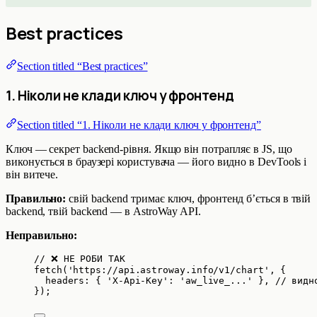
Best practices
Section titled “Best practices”
1. Ніколи не клади ключ у фронтенд
Section titled “1. Ніколи не клади ключ у фронтенд”
Ключ — секрет backend-рівня. Якщо він потрапляє в JS, що
виконується в браузері користувача — його видно в DevTools і
він витече.
Правильно:
свій backend тримає ключ, фронтенд б’ється в твій
backend, твій backend — в AstroWay API.
Неправильно:
// ❌ НЕ РОБИ ТАК
fetch
(
'
https://api.astroway.info/v1/chart
'
, {
headers: { 
'
X-Api-Key
'
: 
'
aw_live_...
'
 }, 
// видн
});