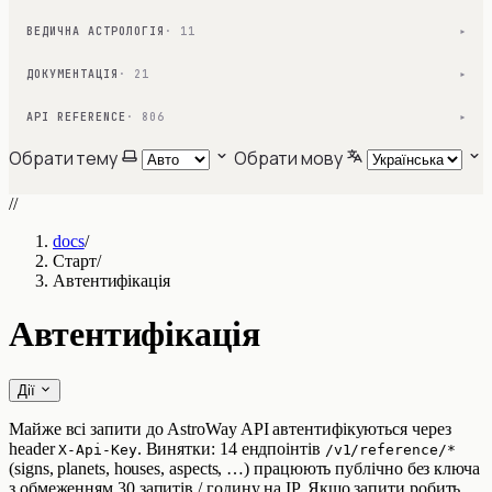
ВЕДИЧНА АСТРОЛОГІЯ
· 11
▾
ДОКУМЕНТАЦІЯ
· 21
▾
API REFERENCE
· 806
▾
Обрати тему
Обрати мову
//
docs
/
Старт
/
Автентифікація
Автентифікація
Дії
Майже всі запити до AstroWay API автентифікуються через
header
. Винятки: 14 ендпоінтів
X-Api-Key
/v1/reference/*
(signs, planets, houses, aspects, …) працюють публічно без ключа
з обмеженням 30 запитів / годину на IP. Якщо запити робить