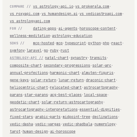
vs astrology-api.io
·
vs prokerala.com
·
COMPARE //
vs roxyapi.com
·
vs humandesign.ai
·
vs vedicastroapi.com
·
vs astrologyapi.com
dating-apps
·
ai-agents
·
horoscope-content
·
FOR //
wellness-meditation
·
astrology-education
mcp-hosted
·
mcp
·
typescript
·
python
·
php
·
react
·
SDKS //
symfony
·
laravel
·
go
·
ruby
·
rust
natal-chart
·
synastry
·
transits
·
ASTROLOGY-API //
composite-chart
·
secondary-progressions
·
solar-arc
·
annual-profections
·
harmonic-chart
·
almuten-figuris
·
gene-keys
·
solar-return
·
lunar-return
·
draconic-chart
·
heliocentric-chart
·
relocated-chart
·
astrocartography
·
parans
·
star-parans
·
acg-best-places
·
local-space
·
geodetic-chart
·
solar-return-astrocartography
·
astrocartography-interpretations
·
essential-dignities
·
fixed-stars
·
arabic-parts
·
midpoint-tree
·
declinations
·
vedic-dasha
·
vedic-vargas
·
vedic-shadbala
·
numerology
·
tarot
·
human-design
·
ai-horoscope