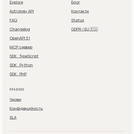
Explore
Блог
Astrology API
Контакти
FAQ
Status
Changelog
GDPR / EU 🇪🇺
OpenAPI 3.1
MCP сервер
SDK · TypeScript
SDK · Python
SDK · PHP
ПРАВОВЕ
Умови
Конфіденційність
SLA