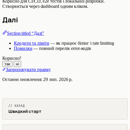
Корисно для CI/CD, e2e тестів і локальної розробки.
Створюється через dashboard одним кліком.
Далі
Section titled “Далі”
Кредити та ліміти
— як працює білінг і rate limiting
Помилки
— повний перелік error-кодів
Корисно?
так
ні
Запропонувати правку
Останнє оновлення:
29 лип. 2026 р.
// НАЗАД
Швидкий старт