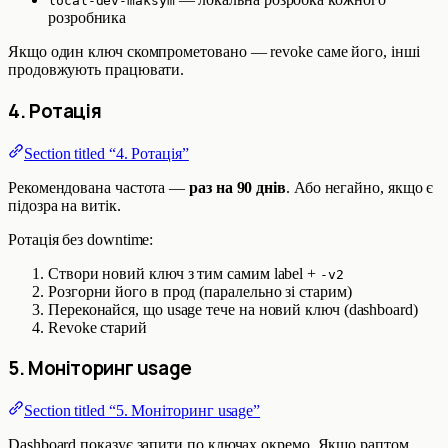
local-dev-maksym
розробника
Якщо один ключ скомпрометовано — revoke саме його, інші
продовжують працювати.
4. Ротація
Section titled “4. Ротація”
Рекомендована частота —
раз на 90 днів
. Або негайно, якщо є
підозра на витік.
Ротація без downtime:
Створи новий ключ з тим самим label +
-v2
Розгорни його в прод (паралельно зі старим)
Переконайся, що usage тече на новий ключ (dashboard)
Revoke старий
5. Моніторинг usage
Section titled “5. Моніторинг usage”
Dashboard показує запити по ключах окремо. Якщо раптом