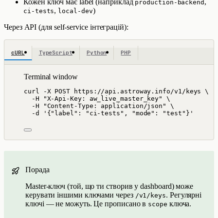
Кожен ключ має label (наприклад
,
production-backend
,
)
ci-tests
local-dev
Через API (для self-service інтеграцій):
cURL
TypeScript
Python
PHP
Terminal window
curl
-X
POST
https://api.astroway.info/v1/keys
\
-H
"
X-Api-Key: aw_live_master_key
"
\
-H
"
Content-Type: application/json
"
\
-d
'
{"label": "ci-tests", "mode": "test"}
'
Порада
Master-ключ (той, що ти створив у dashboard) може
керувати іншими ключами через
. Регулярні
/v1/keys
ключі — не можуть. Це прописано в
ключа.
scope