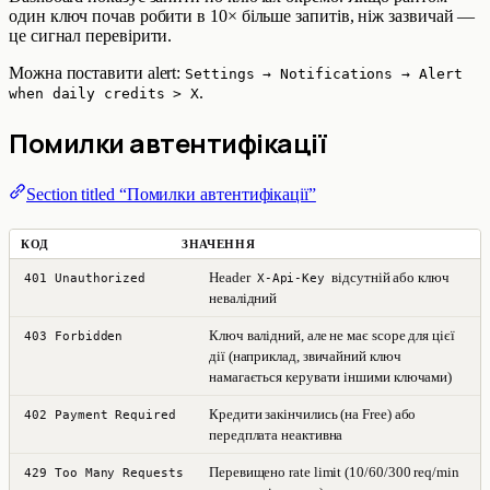
один ключ почав робити в 10× більше запитів, ніж зазвичай —
це сигнал перевірити.
Можна поставити alert:
Settings → Notifications → Alert
.
when daily credits > X
Помилки автентифікації
Section titled “Помилки автентифікації”
КОД
ЗНАЧЕННЯ
Header
відсутній або ключ
401 Unauthorized
X-Api-Key
невалідний
Ключ валідний, але не має scope для цієї
403 Forbidden
дії (наприклад, звичайний ключ
намагається керувати іншими ключами)
Кредити закінчились (на Free) або
402 Payment Required
передплата неактивна
Перевищено rate limit (10/60/300 req/min
429 Too Many Requests