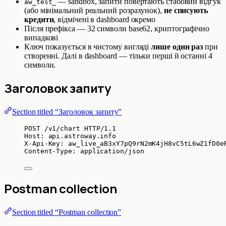
— sandbox, запити повертають стабовий відгук
aw_test_
(або мінімальний реальний розрахунок),
не списують
кредити
, відмічені в dashboard окремо
Після префікса — 32 символи base62, криптографічно
випадкові
Ключ показується в чистому вигляді
лише один раз
при
створенні. Далі в dashboard — тільки перші й останні 4
символи.
Заголовок запиту
Section titled “Заголовок запиту”
POST
 /v1/chart 
HTTP
/
1.1
Host
:
api.astroway.info
X-Api-Key
:
aw_live_aB3xY7pQ9rN2mK4jH8vC5tL6wZ1fD0e
Content-Type
:
application/json
Postman collection
Section titled “Postman collection”