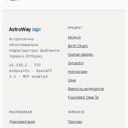
AstroWay
/api
ПРОДУКТ
Модулі
Астрологічна
обчислювальна
Birth Chart
інфраструктура. Зроблено в
Human Design
Україні з 2019 року.
Synastry
v2.130.2 · 737
endpoints · OpenAPI
Horoscope
3.1 · MCP enabled
Ціни
Вартість ендпоінтів
Founders' Deal 🚀
РОЗРОБНИКАМ
КОМПАНІЯ
Документація
Про нас