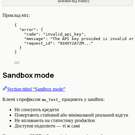
залежно від плану)
Приклад
:
401
{
"error"
: {
"code"
: 
"
invalid_api_key
"
,
"message"
: 
"
The API key provided is invalid or
"request_id"
: 
"
01HXY2A7ZM...
"
}
}
Sandbox mode
Section titled “Sandbox mode”
Ключі з префіксом
працюють у sandbox:
aw_test_
Не списують кредити
Повертають стабовий або мінімальний реальний відгук
Не впливають на статистику production
Доступні ендпоінти — ті ж самі