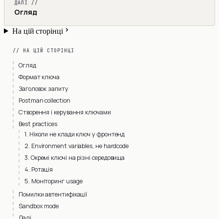
ДАЛІ //
Огляд
На цій сторінці
// НА ЦІЙ СТОРІНЦІ
Огляд
Формат ключа
Заголовок запиту
Postman collection
Створення і керування ключами
Best practices
1. Ніколи не клади ключ у фронтенд
2. Environment variables, не hardcode
3. Окремі ключі на різні середовища
4. Ротація
5. Моніторинг usage
Помилки автентифікації
Sandbox mode
Далі