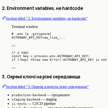
2. Environment variables, не hardcode
Section titled “2. Environment variables, не hardcode”
Terminal window
# .env (в .gitignore)
ASTROWAY_API_KEY
=
aw_live_...
// у коді
const 
key
 = 
process
.
env
.
ASTROWAY_API_KEY
;
if
 (
!
key) 
throw
new
Error
(
'
ASTROWAY_API_KEY is not
3. Окремі ключі на різні середовища
Section titled “3. Окремі ключі на різні середовища”
— продакшен
production-backend
— staging
staging-backend
— CI/CD pipeline
ci-tests
— локальна розробка кожного