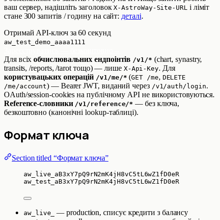
ваш сервер, надішліть заголовок
і ліміт
X-AstroWay-Site-URL
стане 300 запитів / годину на сайт:
деталі
.
Отримай API-ключ за 60 секунд
aw_test_demo_aaaa1111
Зареєструватись — безкоштовно
→
Для всіх
обчислювальних ендпоінтів
(chart, synastry,
/v1/*
transits, /reports, /tarot тощо) — лише
. Для
X-Api-Key
користувацьких операцій
(
,
/v1/me/*
GET /me
DELETE
) — Bearer JWT, виданий через
.
/me/account
/v1/auth/login
OAuth/session-cookies на публічному API не використовуються.
Reference-словники
— без ключа,
/v1/reference/*
безкоштовно (канонічні lookup-таблиці).
Формат ключа
Section titled “Формат ключа”
aw_live_aB3xY7pQ9rN2mK4jH8vC5tL6wZ1fD0eR
aw_test_aB3xY7pQ9rN2mK4jH8vC5tL6wZ1fD0eR
— production, списує кредити з балансу
aw_live_