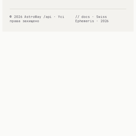
© 2026 AstroWay /api · Усі
// docs · Swiss
права захищено
Ephemeris · 2026