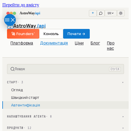
Перейти до вмісту
UK
AstroWay
/api
AstroWay
/api
🚀 Founders'
Консоль
Почати →
Платформа
Документація
Ціни
Блог
Про
нас
Пошук
Ctrl
K
СТАРТ
· 3
▾
Огляд
Швидкий старт
Автентифікація
НАЛАШТУВАННЯ АГЕНТА
· 8
▾
ПРОДУКТИ
· 12
▾