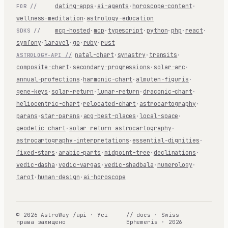
dating-apps
·
ai-agents
·
horoscope-content
·
FOR //
wellness-meditation
·
astrology-education
mcp-hosted
·
mcp
·
typescript
·
python
·
php
·
react
·
SDKS //
symfony
·
laravel
·
go
·
ruby
·
rust
natal-chart
·
synastry
·
transits
·
ASTROLOGY-API //
composite-chart
·
secondary-progressions
·
solar-arc
·
annual-profections
·
harmonic-chart
·
almuten-figuris
·
gene-keys
·
solar-return
·
lunar-return
·
draconic-chart
·
heliocentric-chart
·
relocated-chart
·
astrocartography
·
parans
·
star-parans
·
acg-best-places
·
local-space
·
geodetic-chart
·
solar-return-astrocartography
·
astrocartography-interpretations
·
essential-dignities
·
fixed-stars
·
arabic-parts
·
midpoint-tree
·
declinations
·
vedic-dasha
·
vedic-vargas
·
vedic-shadbala
·
numerology
·
tarot
·
human-design
·
ai-horoscope
© 2026 AstroWay /api · Усі
// docs · Swiss
права захищено
Ephemeris · 2026