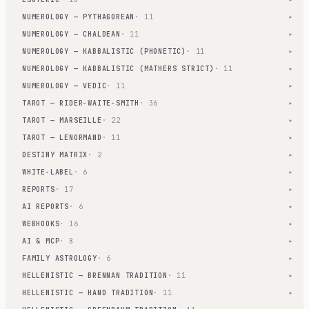
NUMEROLOGY — PYTHAGOREAN
· 11
▾
NUMEROLOGY — CHALDEAN
· 11
▾
NUMEROLOGY — KABBALISTIC (PHONETIC)
· 11
▾
NUMEROLOGY — KABBALISTIC (MATHERS STRICT)
· 11
▾
NUMEROLOGY — VEDIC
· 11
▾
TAROT — RIDER-WAITE-SMITH
· 36
▾
TAROT — MARSEILLE
· 22
▾
TAROT — LENORMAND
· 11
▾
DESTINY MATRIX
· 2
▾
WHITE-LABEL
· 6
▾
REPORTS
· 17
▾
AI REPORTS
· 6
▾
WEBHOOKS
· 16
▾
AI & MCP
· 8
▾
FAMILY ASTROLOGY
· 6
▾
HELLENISTIC — BRENNAN TRADITION
· 11
▾
HELLENISTIC — HAND TRADITION
· 11
▾