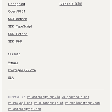
Changelog
GDPR / EU 🇪🇺
OpenAPI 3.1
MCP сервер
SDK · TypeScript
SDK · Python
SDK · PHP
ПРАВОВЕ
Умови
Конфіденційність
SLA
vs astrology-api.io
·
vs prokerala.com
·
COMPARE //
vs roxyapi.com
·
vs humandesign.ai
·
vs vedicastroapi.com
·
vs astrologyapi.com