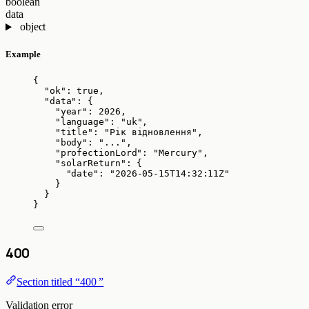
boolean
data
object
Example
{
"ok"
: 
true
,
"data"
: {
"year"
: 
2026
,
"language"
: 
"
uk
"
,
"title"
: 
"
Рік відновлення
"
,
"body"
: 
"
...
"
,
"profectionLord"
: 
"
Mercury
"
,
"solarReturn"
: {
"date"
: 
"
2026-05-15T14:32:11Z
"
}
}
}
400
Section titled “400 ”
Validation error