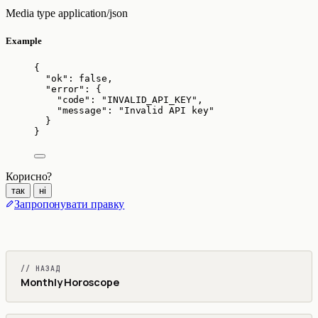
Media type
application/json
Example
{
"ok"
: 
false
,
"error"
: {
"code"
: 
"
INVALID_API_KEY
"
,
"message"
: 
"
Invalid API key
"
}
}
Корисно?
так
ні
Запропонувати правку
// НАЗАД
Monthly Horoscope