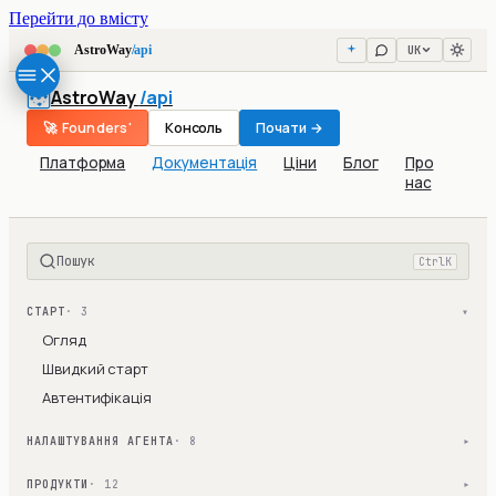
Перейти до вмісту
UK
AstroWay
/api
AstroWay
/api
🚀 Founders'
Консоль
Почати →
Платформа
Документація
Ціни
Блог
Про
нас
Пошук
Ctrl
K
СТАРТ
· 3
▾
Огляд
Швидкий старт
Автентифікація
НАЛАШТУВАННЯ АГЕНТА
· 8
▾
ПРОДУКТИ
· 12
▾