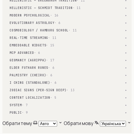
HELLENISTIC — GREENBAUM TRADITION
· 11
▾
HELLENISTIC — SCHMIDT TRADITION
· 11
▾
MODERN PSYCHOLOGICAL
· 16
▾
EVOLUTIONARY ASTROLOGY
· 6
▾
COSMOBIOLOGY / HAMBURG SCHOOL
· 11
▾
REAL-TIME STREAMING
· 11
▾
EMBEDDABLE WIDGETS
· 15
▾
MCP ADVANCED
· 6
▾
GEOMANCY (AGRIPPA)
· 17
▾
ELDER FUTHARK RUNES
· 6
▾
PALMISTRY (CHEIRO)
· 6
▾
I CHING (STANDALONE)
· 6
▾
ZODIAC SIGNS (PER-SIGN DEEP)
· 13
▾
CONTENT LOCALIZATION
· 5
▾
SYSTEM
· 7
▾
PUBLIC
· 9
▾
Обрати тему
Обрати мову