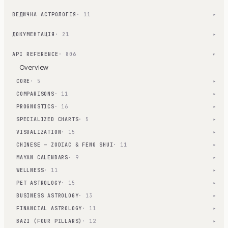
ВЕДИЧНА АСТРОЛОГІЯ
· 11
▾
ДОКУМЕНТАЦІЯ
· 21
▾
API REFERENCE
· 806
▾
Overview
CORE
· 5
▾
COMPARISONS
· 11
▾
PROGNOSTICS
· 16
▾
SPECIALIZED CHARTS
· 5
▾
VISUALIZATION
· 15
▾
CHINESE — ZODIAC & FENG SHUI
· 11
▾
MAYAN CALENDARS
· 9
▾
WELLNESS
· 11
▾
PET ASTROLOGY
· 15
▾
BUSINESS ASTROLOGY
· 13
▾
FINANCIAL ASTROLOGY
· 11
▾
BAZI (FOUR PILLARS)
· 12
▾