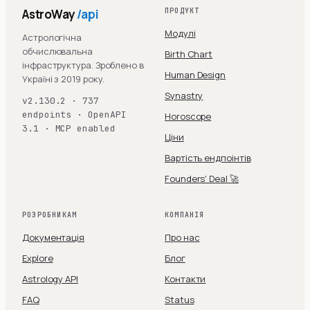
AstroWay
/api
ПРОДУКТ
Модулі
Астрологічна
обчислювальна
Birth Chart
інфраструктура. Зроблено в
Human Design
Україні з 2019 року.
Synastry
v2.130.2 · 737
endpoints · OpenAPI
Horoscope
3.1 · MCP enabled
Ціни
Вартість ендпоінтів
Founders' Deal 🚀
РОЗРОБНИКАМ
КОМПАНІЯ
Документація
Про нас
Explore
Блог
Astrology API
Контакти
FAQ
Status