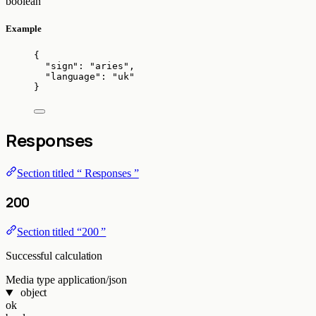
boolean
Example
{
"sign"
: 
"
aries
"
,
"language"
: 
"
uk
"
}
Responses
Section titled “ Responses ”
200
Section titled “200 ”
Successful calculation
Media type
application/json
object
ok