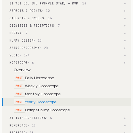
ZI WEI DOU SHU (PURPLE STAR) — MVP
· 14
▾
ASPECTS & POINTS
· 12
▾
CALENDAR & CYCLES
· 16
▾
DIGNITIES & RECEPTIONS
· 7
▾
HORARY
· 7
▾
HUMAN DESIGN
· 13
▾
ASTRO-GEOGRAPHY
· 20
▾
VEDIC
· 174
▾
HOROSCOPE
· 6
▾
Overview
Daily Horoscope
POST
Weekly Horoscope
POST
Monthly Horoscope
POST
Yearly Horoscope
POST
Compatibility Horoscope
POST
AI INTERPRETATIONS
· 6
▾
REFERENCE
· 15
▾
ESOTERIC
· 18
▾