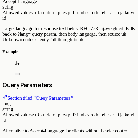
Accept-Language
string
Allowed values:
uk
en
de
ru
pl
es
pt
fr
it
nl
cs
ro
hu
el
tr
ar
hi
ja
ko
vi
id
Target language for response text fields. RFC 7231 q-weighted. Falls
back to ?lang= query param, then body.language, then source uk.
Unknown codes silently fall through to uk.
Example
de
Query Parameters
Section titled “Query Parameters ”
lang
string
Allowed values:
uk
en
de
ru
pl
es
pt
fr
it
nl
cs
ro
hu
el
tr
ar
hi
ja
ko
vi
id
Alternative to Accept-Language for clients without header control.