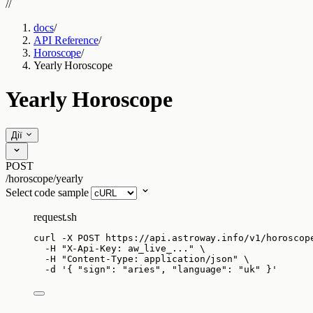
//
docs
/
API Reference
/
Horoscope
/
Yearly Horoscope
Yearly Horoscope
Дії
POST
/horoscope/yearly
Select code sample
request.sh
curl
-X
POST
https://api.astroway.info/v1/horoscop
-H
"
X-Api-Key: aw_live_...
"
\
-H
"
Content-Type: application/json
"
\
-d
'
{ "sign": "aries", "language": "uk" }
'