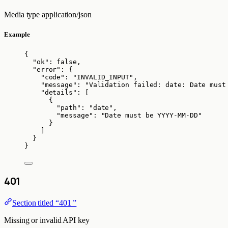
Media type
application/json
Example
{
"ok"
: 
false
,
"error"
: {
"code"
: 
"
INVALID_INPUT
"
,
"message"
: 
"
Validation failed: date: Date must
"details"
: [
{
"path"
: 
"
date
"
,
"message"
: 
"
Date must be YYYY-MM-DD
"
}
]
}
}
401
Section titled “401 ”
Missing or invalid API key