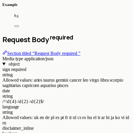
Example
hi
required
Request Body
Section titled “Request Body required ”
Media type
application/json
object
sign
required
string
Allowed values:
aries
taurus
gemini
cancer
leo
virgo
libra
scorpio
sagittarius
capricorn
aquarius
pisces
date
string
/^\d{4}-\d{2}-\d{2}$/
language
string
Allowed values:
uk
en
de
pl
es
pt
fr
it
nl
cs
ro
hu
el
tr
ar
hi
ja
ko
vi
id
ru
disclaimer_inline