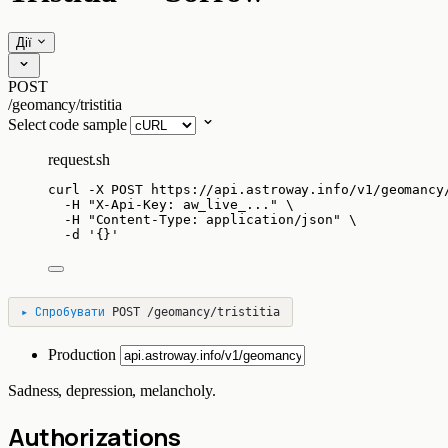
Дії
POST
/geomancy/tristitia
Select code sample
request.sh
curl
-X
POST
https://api.astroway.info/v1/geomancy
-H
"
X-Api-Key: aw_live_...
"
\
-H
"
Content-Type: application/json
"
\
-d
'
{}
'
▸
Спробувати
POST
/geomancy/tristitia
Production
Sadness, depression, melancholy.
Authorizations