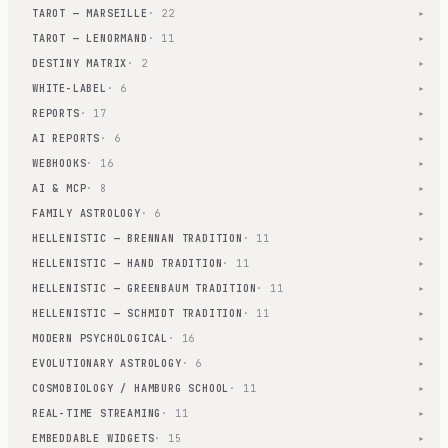
TAROT — MARSEILLE
· 22
▾
TAROT — LENORMAND
· 11
▾
DESTINY MATRIX
· 2
▾
WHITE-LABEL
· 6
▾
REPORTS
· 17
▾
AI REPORTS
· 6
▾
WEBHOOKS
· 16
▾
AI & MCP
· 8
▾
FAMILY ASTROLOGY
· 6
▾
HELLENISTIC — BRENNAN TRADITION
· 11
▾
HELLENISTIC — HAND TRADITION
· 11
▾
HELLENISTIC — GREENBAUM TRADITION
· 11
▾
HELLENISTIC — SCHMIDT TRADITION
· 11
▾
MODERN PSYCHOLOGICAL
· 16
▾
EVOLUTIONARY ASTROLOGY
· 6
▾
COSMOBIOLOGY / HAMBURG SCHOOL
· 11
▾
REAL-TIME STREAMING
· 11
▾
EMBEDDABLE WIDGETS
· 15
▾