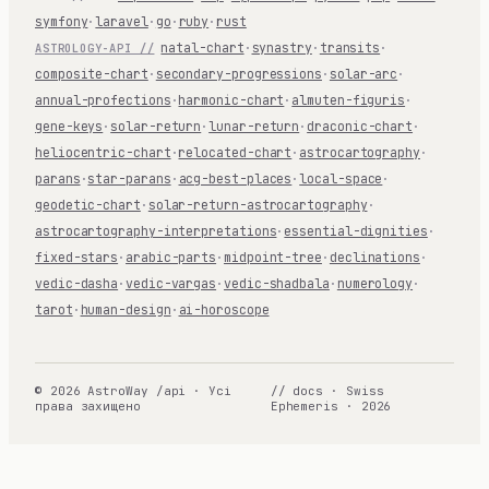
symfony
·
laravel
·
go
·
ruby
·
rust
natal-chart
·
synastry
·
transits
·
ASTROLOGY-API //
composite-chart
·
secondary-progressions
·
solar-arc
·
annual-profections
·
harmonic-chart
·
almuten-figuris
·
gene-keys
·
solar-return
·
lunar-return
·
draconic-chart
·
heliocentric-chart
·
relocated-chart
·
astrocartography
·
parans
·
star-parans
·
acg-best-places
·
local-space
·
geodetic-chart
·
solar-return-astrocartography
·
astrocartography-interpretations
·
essential-dignities
·
fixed-stars
·
arabic-parts
·
midpoint-tree
·
declinations
·
vedic-dasha
·
vedic-vargas
·
vedic-shadbala
·
numerology
·
tarot
·
human-design
·
ai-horoscope
© 2026 AstroWay /api · Усі
// docs · Swiss
права захищено
Ephemeris · 2026