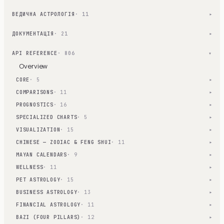
ВЕДИЧНА АСТРОЛОГІЯ
· 11
▾
ДОКУМЕНТАЦІЯ
· 21
▾
API REFERENCE
· 806
▾
Overview
CORE
· 5
▾
COMPARISONS
· 11
▾
PROGNOSTICS
· 16
▾
SPECIALIZED CHARTS
· 5
▾
VISUALIZATION
· 15
▾
CHINESE — ZODIAC & FENG SHUI
· 11
▾
MAYAN CALENDARS
· 9
▾
WELLNESS
· 11
▾
PET ASTROLOGY
· 15
▾
BUSINESS ASTROLOGY
· 13
▾
FINANCIAL ASTROLOGY
· 11
▾
BAZI (FOUR PILLARS)
· 12
▾