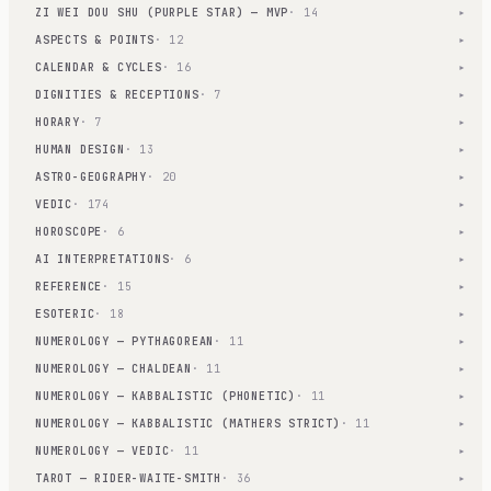
ZI WEI DOU SHU (PURPLE STAR) — MVP
· 14
▾
ASPECTS & POINTS
· 12
▾
CALENDAR & CYCLES
· 16
▾
DIGNITIES & RECEPTIONS
· 7
▾
HORARY
· 7
▾
HUMAN DESIGN
· 13
▾
ASTRO-GEOGRAPHY
· 20
▾
VEDIC
· 174
▾
HOROSCOPE
· 6
▾
AI INTERPRETATIONS
· 6
▾
REFERENCE
· 15
▾
ESOTERIC
· 18
▾
NUMEROLOGY — PYTHAGOREAN
· 11
▾
NUMEROLOGY — CHALDEAN
· 11
▾
NUMEROLOGY — KABBALISTIC (PHONETIC)
· 11
▾
NUMEROLOGY — KABBALISTIC (MATHERS STRICT)
· 11
▾
NUMEROLOGY — VEDIC
· 11
▾
TAROT — RIDER-WAITE-SMITH
· 36
▾