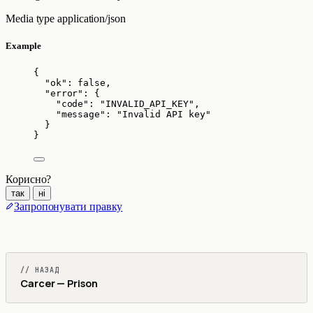
Media type
application/json
Example
{
"ok"
: 
false
,
"error"
: {
"code"
: 
"
INVALID_API_KEY
"
,
"message"
: 
"
Invalid API key
"
}
}
Корисно?
так
ні
Запропонувати правку
// НАЗАД
Carcer — Prison