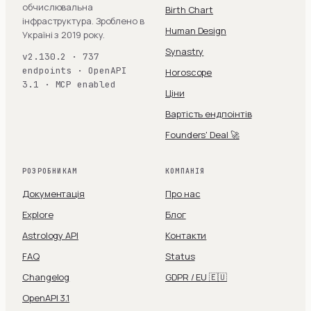
обчислювальна
Birth Chart
інфраструктура. Зроблено в
Human Design
Україні з 2019 року.
Synastry
v2.130.2 · 737
endpoints · OpenAPI
Horoscope
3.1 · MCP enabled
Ціни
Вартість ендпоінтів
Founders' Deal 🚀
РОЗРОБНИКАМ
КОМПАНІЯ
Документація
Про нас
Explore
Блог
Astrology API
Контакти
FAQ
Status
Changelog
GDPR / EU 🇪🇺
OpenAPI 3.1