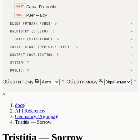
Caput Draconis
POST
Puer — Boy
POST
ELDER FUTHARK RUNES
· 6
▾
PALMISTRY (CHEIRO)
· 6
▾
I CHING (STANDALONE)
· 6
▾
ZODIAC SIGNS (PER-SIGN DEEP)
· 13
▾
CONTENT LOCALIZATION
· 5
▾
SYSTEM
· 7
▾
PUBLIC
· 9
▾
Обрати тему
Обрати мову
//
docs
/
API Reference
/
Geomancy (Agrippa)
/
Tristitia — Sorrow
Tristitia — Sorrow