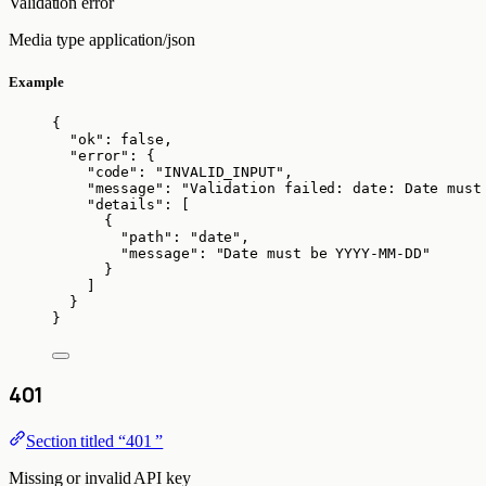
Validation error
Media type
application/json
Example
{
"ok"
: 
false
,
"error"
: {
"code"
: 
"
INVALID_INPUT
"
,
"message"
: 
"
Validation failed: date: Date must
"details"
: [
{
"path"
: 
"
date
"
,
"message"
: 
"
Date must be YYYY-MM-DD
"
}
]
}
}
401
Section titled “401 ”
Missing or invalid API key