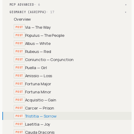
MCP ADVANCED
· 6
▾
GEOMANCY (AGRIPPA)
· 17
▾
Overview
Via — The Way
POST
Populus — The People
POST
Albus — White
POST
Rubeus — Red
POST
Coniunctio — Conjunction
POST
Puella — Girl
POST
Amissio — Loss
POST
Fortuna Major
POST
Fortuna Minor
POST
Acquisitio — Gain
POST
Carcer — Prison
POST
Tristitia — Sorrow
POST
Laetitia — Joy
POST
Cauda Draconis
POST