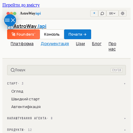
Перейти до вмісту
UK
AstroWay
/api
AstroWay
/api
🚀 Founders'
Консоль
Почати →
Платформа
Документація
Ціни
Блог
Про
нас
Пошук
Ctrl
K
СТАРТ
· 3
▾
Огляд
Швидкий старт
Автентифікація
НАЛАШТУВАННЯ АГЕНТА
· 8
▾
ПРОДУКТИ
· 12
▾