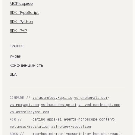
MCP сервер
SDK · TypeScript
SDK · Python
SDK · PHP
ПРАВОВЕ
Умови
Конфіденційність
SLA
vs astrology-api.io
·
vs prokerala.com
·
COMPARE //
vs roxyapi.com
·
vs humandesign.ai
·
vs vedicastroapi.com
·
vs astrologyapi.com
dating-apps
·
ai-agents
·
horoscope-content
·
FOR //
wellness-meditation
·
astrology-education
mcp-hosted
·
mcp
·
typescript
·
python
·
php
·
react
·
SDKS //