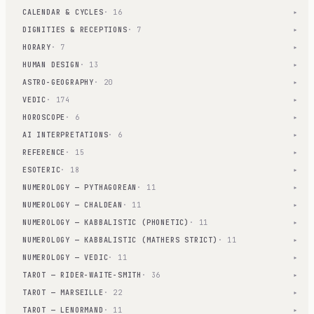
CALENDAR & CYCLES
· 16
▾
DIGNITIES & RECEPTIONS
· 7
▾
HORARY
· 7
▾
HUMAN DESIGN
· 13
▾
ASTRO-GEOGRAPHY
· 20
▾
VEDIC
· 174
▾
HOROSCOPE
· 6
▾
AI INTERPRETATIONS
· 6
▾
REFERENCE
· 15
▾
ESOTERIC
· 18
▾
NUMEROLOGY — PYTHAGOREAN
· 11
▾
NUMEROLOGY — CHALDEAN
· 11
▾
NUMEROLOGY — KABBALISTIC (PHONETIC)
· 11
▾
NUMEROLOGY — KABBALISTIC (MATHERS STRICT)
· 11
▾
NUMEROLOGY — VEDIC
· 11
▾
TAROT — RIDER-WAITE-SMITH
· 36
▾
TAROT — MARSEILLE
· 22
▾
TAROT — LENORMAND
· 11
▾