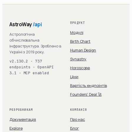
AstroWay
/api
ПРОДУКТ
Модулі
Астрологічна
обчислювальна
Birth Chart
інфраструктура. Зроблено в
Human Design
Україні з 2019 року.
Synastry
v2.130.2 · 737
endpoints · OpenAPI
Horoscope
3.1 · MCP enabled
Ціни
Вартість ендпоінтів
Founders' Deal 🚀
РОЗРОБНИКАМ
КОМПАНІЯ
Документація
Про нас
Explore
Блог