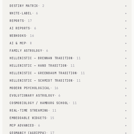
DESTINY MATRIX
· 2
▾
WHITE-LABEL
· 6
▾
REPORTS
· 17
▾
AI REPORTS
· 6
▾
WEBHOOKS
· 16
▾
AI & MCP
· 8
▾
FAMILY ASTROLOGY
· 6
▾
HELLENISTIC — BRENNAN TRADITION
· 11
▾
HELLENISTIC — HAND TRADITION
· 11
▾
HELLENISTIC — GREENBAUM TRADITION
· 11
▾
HELLENISTIC — SCHMIDT TRADITION
· 11
▾
MODERN PSYCHOLOGICAL
· 16
▾
EVOLUTIONARY ASTROLOGY
· 6
▾
COSMOBIOLOGY / HAMBURG SCHOOL
· 11
▾
REAL-TIME STREAMING
· 11
▾
EMBEDDABLE WIDGETS
· 15
▾
MCP ADVANCED
· 6
▾
GEOMANCY (AGRIPPA)
· 17
▾