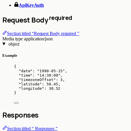
ApiKeyAuth
required
Request Body
Section titled “Request Body required ”
Media type
application/json
object
Example
{
"date"
: 
"
1990-05-15
"
,
"time"
: 
"
14:30:00
"
,
"timezoneOffset"
: 
3
,
"latitude"
: 
50.45
,
"longitude"
: 
30.52
}
Responses
Section titled “ Responses ”