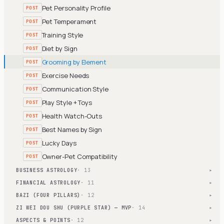
Pet Personality Profile
POST
Pet Temperament
POST
Training Style
POST
Diet by Sign
POST
Grooming by Element
POST
Exercise Needs
POST
Communication Style
POST
Play Style + Toys
POST
Health Watch-Outs
POST
Best Names by Sign
POST
Lucky Days
POST
Owner-Pet Compatibility
POST
BUSINESS ASTROLOGY
· 13
▾
FINANCIAL ASTROLOGY
· 11
▾
BAZI (FOUR PILLARS)
· 12
▾
ZI WEI DOU SHU (PURPLE STAR) — MVP
· 14
▾
ASPECTS & POINTS
· 12
▾