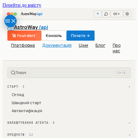
Перейти до вмісту
UK
AstroWay
/api
AstroWay
/api
🚀 Founders'
Консоль
Почати →
Платформа
Документація
Ціни
Блог
Про
нас
Пошук
Ctrl
K
СТАРТ
· 3
▾
Огляд
Швидкий старт
Автентифікація
НАЛАШТУВАННЯ АГЕНТА
· 8
▾
ПРОДУКТИ
· 12
▾