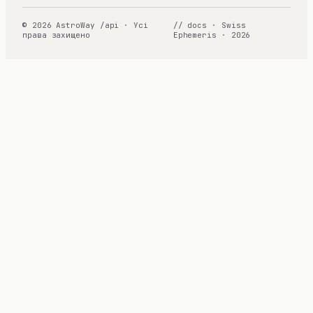
© 2026 AstroWay /api · Усі
// docs · Swiss
права захищено
Ephemeris · 2026