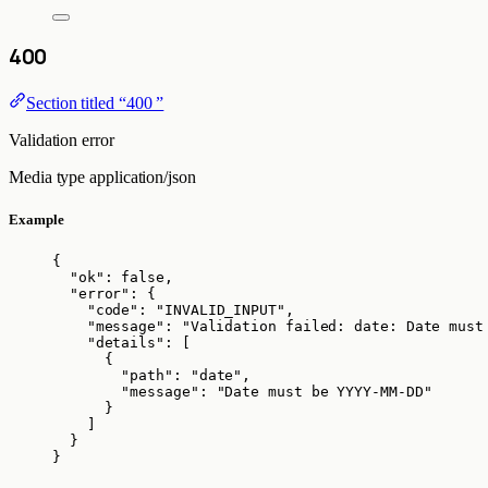
400
Section titled “400 ”
Validation error
Media type
application/json
Example
{
"ok"
: 
false
,
"error"
: {
"code"
: 
"
INVALID_INPUT
"
,
"message"
: 
"
Validation failed: date: Date must
"details"
: [
{
"path"
: 
"
date
"
,
"message"
: 
"
Date must be YYYY-MM-DD
"
}
]
}
}