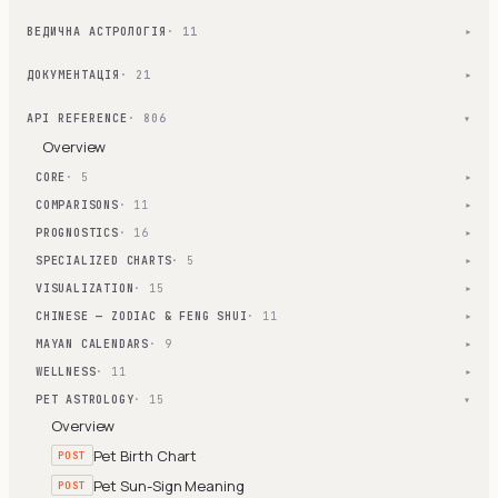
ВЕДИЧНА АСТРОЛОГІЯ
· 11
▾
ДОКУМЕНТАЦІЯ
· 21
▾
API REFERENCE
· 806
▾
Overview
CORE
· 5
▾
COMPARISONS
· 11
▾
PROGNOSTICS
· 16
▾
SPECIALIZED CHARTS
· 5
▾
VISUALIZATION
· 15
▾
CHINESE — ZODIAC & FENG SHUI
· 11
▾
MAYAN CALENDARS
· 9
▾
WELLNESS
· 11
▾
PET ASTROLOGY
· 15
▾
Overview
Pet Birth Chart
POST
Pet Sun-Sign Meaning
POST