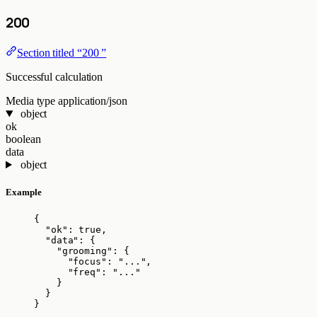
200
Section titled “200 ”
Successful calculation
Media type
application/json
object
ok
boolean
data
object
Example
{
"ok"
: 
true
,
"data"
: {
"grooming"
: {
"focus"
: 
"
...
"
,
"freq"
: 
"
...
"
}
}
}