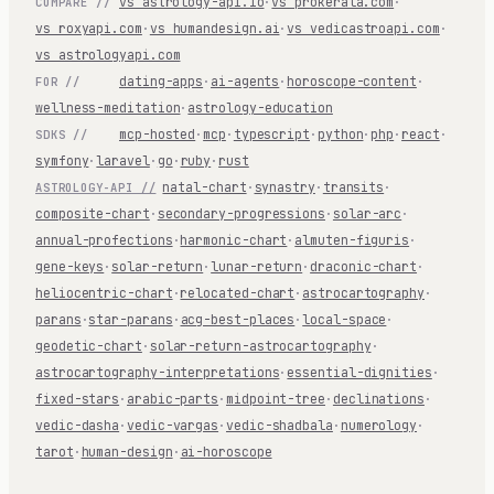
vs astrology-api.io
·
vs prokerala.com
·
COMPARE //
vs roxyapi.com
·
vs humandesign.ai
·
vs vedicastroapi.com
·
vs astrologyapi.com
dating-apps
·
ai-agents
·
horoscope-content
·
FOR //
wellness-meditation
·
astrology-education
mcp-hosted
·
mcp
·
typescript
·
python
·
php
·
react
·
SDKS //
symfony
·
laravel
·
go
·
ruby
·
rust
natal-chart
·
synastry
·
transits
·
ASTROLOGY-API //
composite-chart
·
secondary-progressions
·
solar-arc
·
annual-profections
·
harmonic-chart
·
almuten-figuris
·
gene-keys
·
solar-return
·
lunar-return
·
draconic-chart
·
heliocentric-chart
·
relocated-chart
·
astrocartography
·
parans
·
star-parans
·
acg-best-places
·
local-space
·
geodetic-chart
·
solar-return-astrocartography
·
astrocartography-interpretations
·
essential-dignities
·
fixed-stars
·
arabic-parts
·
midpoint-tree
·
declinations
·
vedic-dasha
·
vedic-vargas
·
vedic-shadbala
·
numerology
·
tarot
·
human-design
·
ai-horoscope