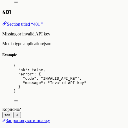
401
Section titled “401 ”
Missing or invalid API key
Media type
application/json
Example
{
"ok"
: 
false
,
"error"
: {
"code"
: 
"
INVALID_API_KEY
"
,
"message"
: 
"
Invalid API key
"
}
}
Корисно?
так
ні
Запропонувати правку