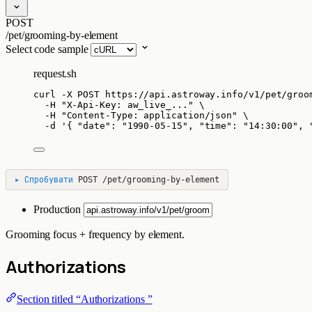
POST
/pet/grooming-by-element
Select code sample
request.sh
curl
-X
POST
https://api.astroway.info/v1/pet/groo
-H
"
X-Api-Key: aw_live_...
"
\
-H
"
Content-Type: application/json
"
\
-d
'
{ "date": "1990-05-15", "time": "14:30:00", 
▸
Спробувати
POST
/pet/grooming-by-element
Production
Grooming focus + frequency by element.
Authorizations
Section titled “Authorizations ”