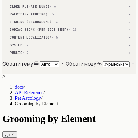
ELDER FUTHARK RUNES
· 6
▾
PALMISTRY (CHEIRO)
· 6
▾
I CHING (STANDALONE)
· 6
▾
ZODIAC SIGNS (PER-SIGN DEEP)
· 13
▾
CONTENT LOCALIZATION
· 5
▾
SYSTEM
· 7
▾
PUBLIC
· 9
▾
Обрати тему
Обрати мову
//
docs
/
API Reference
/
Pet Astrology
/
Grooming by Element
Grooming by Element
Дії