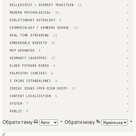
HELLENISTIC — SCHMIDT TRADITION
· 11
▾
MODERN PSYCHOLOGICAL
· 16
▾
EVOLUTIONARY ASTROLOGY
· 6
▾
COSMOBIOLOGY / HAMBURG SCHOOL
· 11
▾
REAL-TIME STREAMING
· 11
▾
EMBEDDABLE WIDGETS
· 15
▾
MCP ADVANCED
· 6
▾
GEOMANCY (AGRIPPA)
· 17
▾
ELDER FUTHARK RUNES
· 6
▾
PALMISTRY (CHEIRO)
· 6
▾
I CHING (STANDALONE)
· 6
▾
ZODIAC SIGNS (PER-SIGN DEEP)
· 13
▾
CONTENT LOCALIZATION
· 5
▾
SYSTEM
· 7
▾
PUBLIC
· 9
▾
Обрати тему
Обрати мову
//