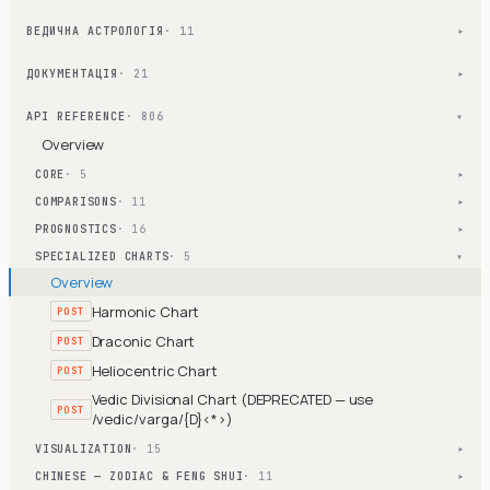
ВЕДИЧНА АСТРОЛОГІЯ
· 11
▾
ДОКУМЕНТАЦІЯ
· 21
▾
API REFERENCE
· 806
▾
Overview
CORE
· 5
▾
COMPARISONS
· 11
▾
PROGNOSTICS
· 16
▾
SPECIALIZED CHARTS
· 5
▾
Overview
Harmonic Chart
POST
Draconic Chart
POST
Heliocentric Chart
POST
Vedic Divisional Chart (DEPRECATED — use
POST
/vedic/varga/{D}<*>)
VISUALIZATION
· 15
▾
CHINESE — ZODIAC & FENG SHUI
· 11
▾