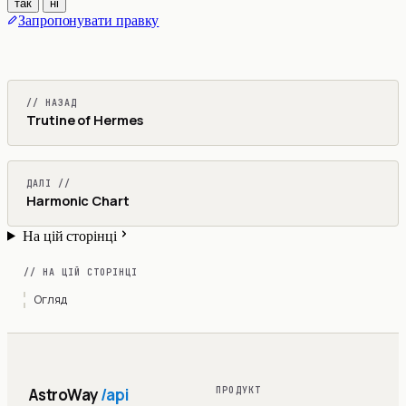
так
ні
Запропонувати правку
// НАЗАД
Trutine of Hermes
ДАЛІ //
Harmonic Chart
На цій сторінці
// НА ЦІЙ СТОРІНЦІ
Огляд
AstroWay
/api
ПРОДУКТ