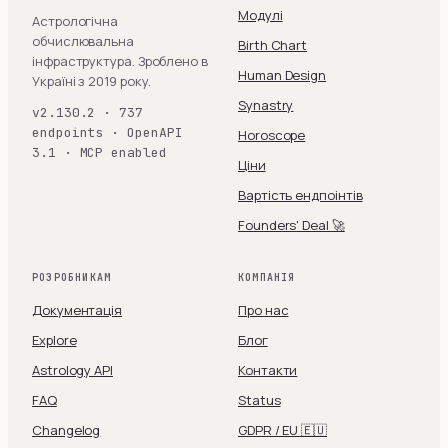
Модулі
Астрологічна
обчислювальна
Birth Chart
інфраструктура. Зроблено в
Human Design
Україні з 2019 року.
Synastry
v2.130.2 · 737
endpoints · OpenAPI
Horoscope
3.1 · MCP enabled
Ціни
Вартість ендпоінтів
Founders' Deal 🚀
РОЗРОБНИКАМ
КОМПАНІЯ
Документація
Про нас
Explore
Блог
Astrology API
Контакти
FAQ
Status
Changelog
GDPR / EU 🇪🇺