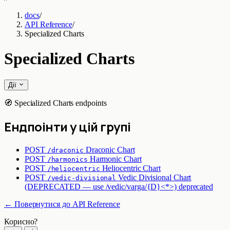
docs
/
API Reference
/
Specialized Charts
Specialized Charts
Дії
🧭 Specialized Charts endpoints
Ендпоінти у цій групі
POST
Draconic Chart
/draconic
POST
Harmonic Chart
/harmonics
POST
Heliocentric Chart
/heliocentric
POST
Vedic Divisional Chart
/vedic-divisional
(DEPRECATED — use /vedic/varga/{D}<*>)
deprecated
← Повернутися до API Reference
Корисно?