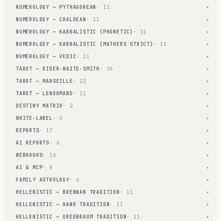
NUMEROLOGY — PYTHAGOREAN
· 11
▾
NUMEROLOGY — CHALDEAN
· 11
▾
NUMEROLOGY — KABBALISTIC (PHONETIC)
· 11
▾
NUMEROLOGY — KABBALISTIC (MATHERS STRICT)
· 11
▾
NUMEROLOGY — VEDIC
· 11
▾
TAROT — RIDER-WAITE-SMITH
· 36
▾
TAROT — MARSEILLE
· 22
▾
TAROT — LENORMAND
· 11
▾
DESTINY MATRIX
· 2
▾
WHITE-LABEL
· 6
▾
REPORTS
· 17
▾
AI REPORTS
· 6
▾
WEBHOOKS
· 16
▾
AI & MCP
· 8
▾
FAMILY ASTROLOGY
· 6
▾
HELLENISTIC — BRENNAN TRADITION
· 11
▾
HELLENISTIC — HAND TRADITION
· 11
▾
HELLENISTIC — GREENBAUM TRADITION
· 11
▾