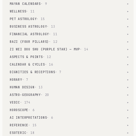
MAYAN CALENDARS
· 9
▾
WELLNESS
· 11
▾
PET ASTROLOGY
· 15
▾
BUSINESS ASTROLOGY
· 13
▾
FINANCIAL ASTROLOGY
· 11
▾
BAZI (FOUR PILLARS)
· 12
▾
ZI WEI DOU SHU (PURPLE STAR) — MVP
· 14
▾
ASPECTS & POINTS
· 12
▾
CALENDAR & CYCLES
· 16
▾
DIGNITIES & RECEPTIONS
· 7
▾
HORARY
· 7
▾
HUMAN DESIGN
· 13
▾
ASTRO-GEOGRAPHY
· 20
▾
VEDIC
· 174
▾
HOROSCOPE
· 6
▾
AI INTERPRETATIONS
· 6
▾
REFERENCE
· 15
▾
ESOTERIC
· 18
▾