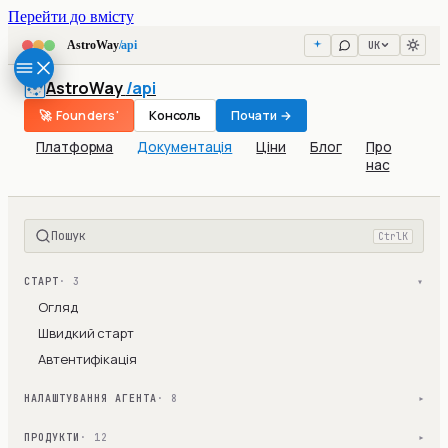
Перейти до вмісту
UK
AstroWay
/api
AstroWay
/api
🚀 Founders'
Консоль
Почати →
Платформа
Документація
Ціни
Блог
Про
нас
Пошук
Ctrl
K
СТАРТ
· 3
▾
Огляд
Швидкий старт
Автентифікація
НАЛАШТУВАННЯ АГЕНТА
· 8
▾
ПРОДУКТИ
· 12
▾