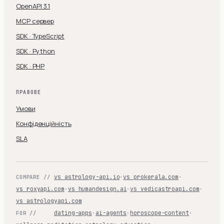
OpenAPI 3.1
MCP сервер
SDK · TypeScript
SDK · Python
SDK · PHP
ПРАВОВЕ
Умови
Конфіденційність
SLA
vs astrology-api.io
·
vs prokerala.com
·
COMPARE //
vs roxyapi.com
·
vs humandesign.ai
·
vs vedicastroapi.com
·
vs astrologyapi.com
dating-apps
·
ai-agents
·
horoscope-content
·
FOR //