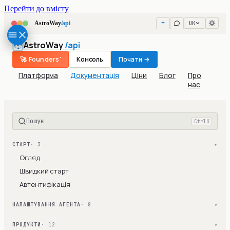
Перейти до вмісту
UK
AstroWay
/api
AstroWay
/api
🚀 Founders'
Консоль
Почати →
Платформа
Документація
Ціни
Блог
Про
нас
Пошук
Ctrl
K
СТАРТ
· 3
▾
Огляд
Швидкий старт
Автентифікація
НАЛАШТУВАННЯ АГЕНТА
· 8
▾
ПРОДУКТИ
· 12
▾