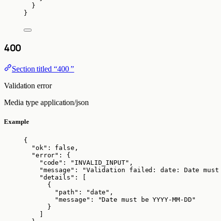
}
}
400
Section titled “400 ”
Validation error
Media type
application/json
Example
{
"ok"
: 
false
,
"error"
: {
"code"
: 
"
INVALID_INPUT
"
,
"message"
: 
"
Validation failed: date: Date must
"details"
: [
{
"path"
: 
"
date
"
,
"message"
: 
"
Date must be YYYY-MM-DD
"
}
]