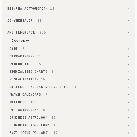
ВЕДИЧНА АСТРОЛОГІЯ
· 11
▾
ДОКУМЕНТАЦІЯ
· 21
▾
API REFERENCE
· 806
▾
Overview
CORE
· 5
▾
COMPARISONS
· 11
▾
PROGNOSTICS
· 16
▾
SPECIALIZED CHARTS
· 5
▾
VISUALIZATION
· 15
▾
CHINESE — ZODIAC & FENG SHUI
· 11
▾
MAYAN CALENDARS
· 9
▾
WELLNESS
· 11
▾
PET ASTROLOGY
· 15
▾
BUSINESS ASTROLOGY
· 13
▾
FINANCIAL ASTROLOGY
· 11
▾
BAZI (FOUR PILLARS)
· 12
▾