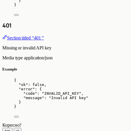
}
}
401
Section titled “401 ”
Missing or invalid API key
Media type
application/json
Example
{
"ok"
: 
false
,
"error"
: {
"code"
: 
"
INVALID_API_KEY
"
,
"message"
: 
"
Invalid API key
"
}
}
Корисно?
так
ні