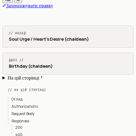
Запропонувати правку
// НАЗАД
Soul Urge / Heart's Desire (chaldean)
ДАЛІ //
Birthday (chaldean)
На цій сторінці
// НА ЦІЙ СТОРІНЦІ
Огляд
Authorizations
Request Body
Responses
200
400