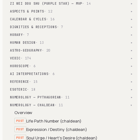
ZI WEI DOU SHU (PURPLE STAR) — MVP
· 14
▾
ASPECTS & POINTS
· 12
▾
CALENDAR & CYCLES
· 16
▾
DIGNITIES & RECEPTIONS
· 7
▾
HORARY
· 7
▾
HUMAN DESIGN
· 13
▾
ASTRO-GEOGRAPHY
· 20
▾
VEDIC
· 174
▾
HOROSCOPE
· 6
▾
AI INTERPRETATIONS
· 6
▾
REFERENCE
· 15
▾
ESOTERIC
· 18
▾
NUMEROLOGY — PYTHAGOREAN
· 11
▾
NUMEROLOGY — CHALDEAN
· 11
▾
Overview
Life Path Number (chaldean)
POST
Expression / Destiny (chaldean)
POST
Soul Urge / Heart's Desire (chaldean)
POST