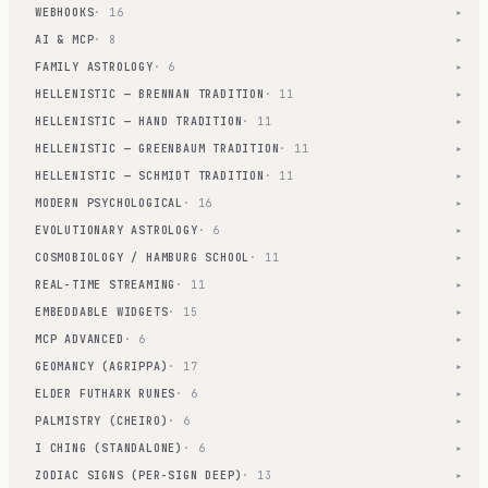
WEBHOOKS
· 16
▾
AI & MCP
· 8
▾
FAMILY ASTROLOGY
· 6
▾
HELLENISTIC — BRENNAN TRADITION
· 11
▾
HELLENISTIC — HAND TRADITION
· 11
▾
HELLENISTIC — GREENBAUM TRADITION
· 11
▾
HELLENISTIC — SCHMIDT TRADITION
· 11
▾
MODERN PSYCHOLOGICAL
· 16
▾
EVOLUTIONARY ASTROLOGY
· 6
▾
COSMOBIOLOGY / HAMBURG SCHOOL
· 11
▾
REAL-TIME STREAMING
· 11
▾
EMBEDDABLE WIDGETS
· 15
▾
MCP ADVANCED
· 6
▾
GEOMANCY (AGRIPPA)
· 17
▾
ELDER FUTHARK RUNES
· 6
▾
PALMISTRY (CHEIRO)
· 6
▾
I CHING (STANDALONE)
· 6
▾
ZODIAC SIGNS (PER-SIGN DEEP)
· 13
▾