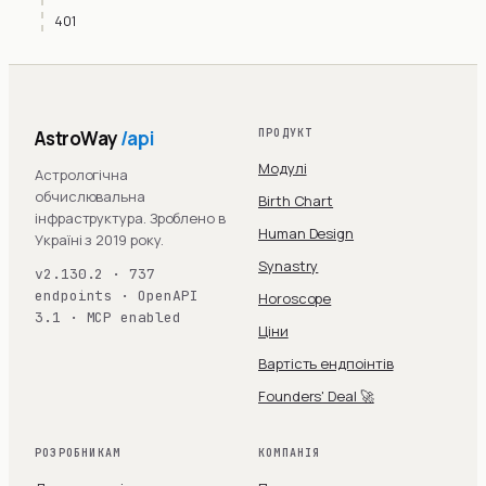
401
AstroWay
/api
ПРОДУКТ
Модулі
Астрологічна
обчислювальна
Birth Chart
інфраструктура. Зроблено в
Human Design
Україні з 2019 року.
Synastry
v2.130.2 · 737
endpoints · OpenAPI
Horoscope
3.1 · MCP enabled
Ціни
Вартість ендпоінтів
Founders' Deal 🚀
РОЗРОБНИКАМ
КОМПАНІЯ