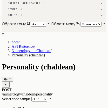
CONTENT LOCALIZATION
· 5
▾
SYSTEM
· 7
▾
PUBLIC
· 9
▾
Обрати тему
Обрати мову
//
docs
/
API Reference
/
Numerology — Chaldean
/
Personality (chaldean)
Personality (chaldean)
Дії
POST
/numerology/chaldean/personality
Select code sample
request.sh