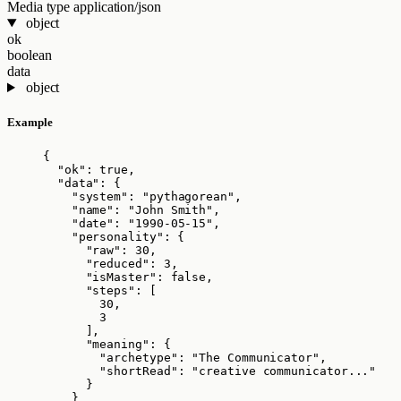
Media type
application/json
object
ok
boolean
data
object
Example
{
"ok"
: 
true
,
"data"
: {
"system"
: 
"
pythagorean
"
,
"name"
: 
"
John Smith
"
,
"date"
: 
"
1990-05-15
"
,
"personality"
: {
"raw"
: 
30
,
"reduced"
: 
3
,
"isMaster"
: 
false
,
"steps"
: [
30
,
3
],
"meaning"
: {
"archetype"
: 
"
The Communicator
"
,
"shortRead"
: 
"
creative communicator...
"
}
}