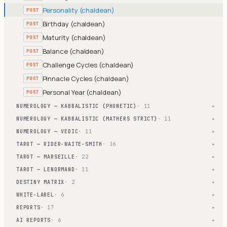
Personality (chaldean)
POST
Birthday (chaldean)
POST
Maturity (chaldean)
POST
Balance (chaldean)
POST
Challenge Cycles (chaldean)
POST
Pinnacle Cycles (chaldean)
POST
Personal Year (chaldean)
POST
NUMEROLOGY — KABBALISTIC (PHONETIC)
· 11
▾
NUMEROLOGY — KABBALISTIC (MATHERS STRICT)
· 11
▾
NUMEROLOGY — VEDIC
· 11
▾
TAROT — RIDER-WAITE-SMITH
· 36
▾
TAROT — MARSEILLE
· 22
▾
TAROT — LENORMAND
· 11
▾
DESTINY MATRIX
· 2
▾
WHITE-LABEL
· 6
▾
REPORTS
· 17
▾
AI REPORTS
· 6
▾