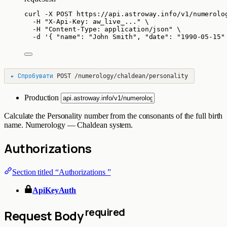
curl
-X
POST
https://api.astroway.info/v1/numerolo
-H
"
X-Api-Key: aw_live_...
"
\
-H
"
Content-Type: application/json
"
\
-d
'
{ "name": "John Smith", "date": "1990-05-15"
▸
Спробувати
POST
/numerology/chaldean/personality
Production
Calculate the Personality number from the consonants of the full birth
name. Numerology — Chaldean system.
Authorizations
Section titled “Authorizations ”
ApiKeyAuth
required
Request Body