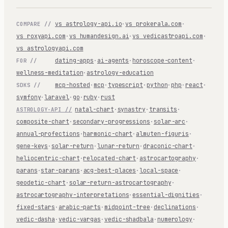
vs astrology-api.io
·
vs prokerala.com
·
COMPARE //
vs roxyapi.com
·
vs humandesign.ai
·
vs vedicastroapi.com
·
vs astrologyapi.com
dating-apps
·
ai-agents
·
horoscope-content
·
FOR //
wellness-meditation
·
astrology-education
mcp-hosted
·
mcp
·
typescript
·
python
·
php
·
react
·
SDKS //
symfony
·
laravel
·
go
·
ruby
·
rust
natal-chart
·
synastry
·
transits
·
ASTROLOGY-API //
composite-chart
·
secondary-progressions
·
solar-arc
·
annual-profections
·
harmonic-chart
·
almuten-figuris
·
gene-keys
·
solar-return
·
lunar-return
·
draconic-chart
·
heliocentric-chart
·
relocated-chart
·
astrocartography
·
parans
·
star-parans
·
acg-best-places
·
local-space
·
geodetic-chart
·
solar-return-astrocartography
·
astrocartography-interpretations
·
essential-dignities
·
fixed-stars
·
arabic-parts
·
midpoint-tree
·
declinations
·
vedic-dasha
·
vedic-vargas
·
vedic-shadbala
·
numerology
·