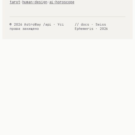
tarot
·
human-design
·
ai-horoscope
© 2026 AstroWay /api · Усі
// docs · Swiss
права захищено
Ephemeris · 2026