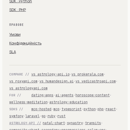
SDK · Python
SDK · PHP
ПРАВОВЕ
Умови
Конфіденційність
SLA
vs astrology-api.io
·
vs prokerala.com
·
COMPARE //
vs roxyapi.com
·
vs humandesign.ai
·
vs vedicastroapi.com
·
vs astrologyapi.com
dating-apps
·
ai-agents
·
horoscope-content
·
FOR //
wellness-meditation
·
astrology-education
mcp-hosted
·
mcp
·
typescript
·
python
·
php
·
react
·
SDKS //
symfony
·
laravel
·
go
·
ruby
·
rust
natal-chart
·
synastry
·
transits
·
ASTROLOGY-API //
composite-chart
·
secondary-progressions
·
solar-arc
·