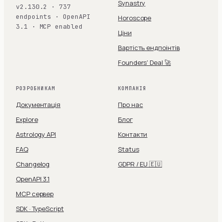
Synastry
v2.130.2 · 737
endpoints · OpenAPI
Horoscope
3.1 · MCP enabled
Ціни
Вартість ендпоінтів
Founders' Deal 🚀
РОЗРОБНИКАМ
КОМПАНІЯ
Документація
Про нас
Explore
Блог
Astrology API
Контакти
FAQ
Status
Changelog
GDPR / EU 🇪🇺
OpenAPI 3.1
MCP сервер
SDK · TypeScript