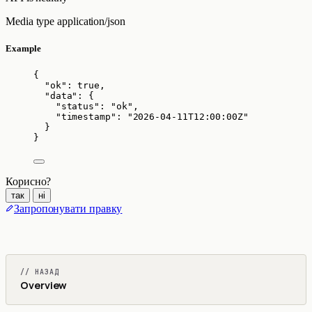
Media type
application/json
Example
{
"ok"
: 
true
,
"data"
: {
"status"
: 
"
ok
"
,
"timestamp"
: 
"
2026-04-11T12:00:00Z
"
}
}
Корисно?
так
ні
Запропонувати правку
// НАЗАД
Overview