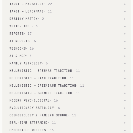
TAROT — MARSEILLE
· 22
▾
TAROT — LENORMAND
· 11
▾
DESTINY MATRIX
· 2
▾
WHITE-LABEL
· 6
▾
REPORTS
· 17
▾
AI REPORTS
· 6
▾
WEBHOOKS
· 16
▾
AI & MCP
· 8
▾
FAMILY ASTROLOGY
· 6
▾
HELLENISTIC — BRENNAN TRADITION
· 11
▾
HELLENISTIC — HAND TRADITION
· 11
▾
HELLENISTIC — GREENBAUM TRADITION
· 11
▾
HELLENISTIC — SCHMIDT TRADITION
· 11
▾
MODERN PSYCHOLOGICAL
· 16
▾
EVOLUTIONARY ASTROLOGY
· 6
▾
COSMOBIOLOGY / HAMBURG SCHOOL
· 11
▾
REAL-TIME STREAMING
· 11
▾
EMBEDDABLE WIDGETS
· 15
▾