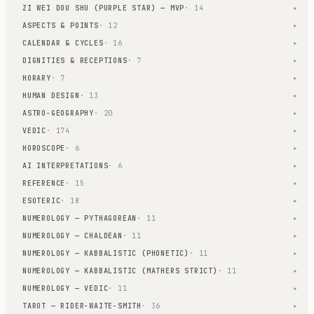
ZI WEI DOU SHU (PURPLE STAR) — MVP
· 14
▾
ASPECTS & POINTS
· 12
▾
CALENDAR & CYCLES
· 16
▾
DIGNITIES & RECEPTIONS
· 7
▾
HORARY
· 7
▾
HUMAN DESIGN
· 13
▾
ASTRO-GEOGRAPHY
· 20
▾
VEDIC
· 174
▾
HOROSCOPE
· 6
▾
AI INTERPRETATIONS
· 6
▾
REFERENCE
· 15
▾
ESOTERIC
· 18
▾
NUMEROLOGY — PYTHAGOREAN
· 11
▾
NUMEROLOGY — CHALDEAN
· 11
▾
NUMEROLOGY — KABBALISTIC (PHONETIC)
· 11
▾
NUMEROLOGY — KABBALISTIC (MATHERS STRICT)
· 11
▾
NUMEROLOGY — VEDIC
· 11
▾
TAROT — RIDER-WAITE-SMITH
· 36
▾