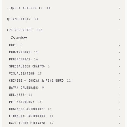
ВЕДИЧНА АСТРОЛОГІЯ
· 11
▾
ДОКУМЕНТАЦІЯ
· 21
▾
API REFERENCE
· 806
▾
Overview
CORE
· 5
▾
COMPARISONS
· 11
▾
PROGNOSTICS
· 16
▾
SPECIALIZED CHARTS
· 5
▾
VISUALIZATION
· 15
▾
CHINESE — ZODIAC & FENG SHUI
· 11
▾
MAYAN CALENDARS
· 9
▾
WELLNESS
· 11
▾
PET ASTROLOGY
· 15
▾
BUSINESS ASTROLOGY
· 13
▾
FINANCIAL ASTROLOGY
· 11
▾
BAZI (FOUR PILLARS)
· 12
▾