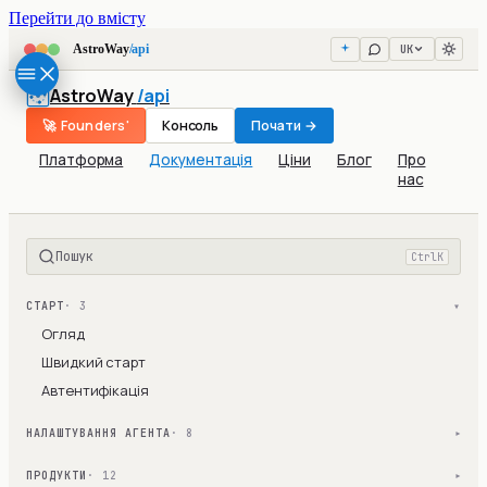
Перейти до вмісту
UK
AstroWay
/api
AstroWay
/api
🚀 Founders'
Консоль
Почати →
Платформа
Документація
Ціни
Блог
Про
нас
Пошук
Ctrl
K
СТАРТ
· 3
▾
Огляд
Швидкий старт
Автентифікація
НАЛАШТУВАННЯ АГЕНТА
· 8
▾
ПРОДУКТИ
· 12
▾