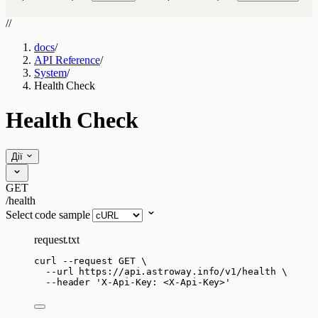
//
docs
/
API Reference
/
System
/
Health Check
Health Check
Дії
GET
/health
Select code sample
request.txt
curl
--request
GET
\
--url
https://api.astroway.info/v1/health
\
--header
'
X-Api-Key: <X-Api-Key>
'