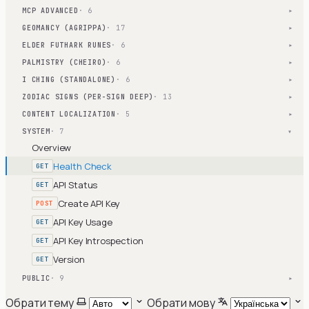
MCP ADVANCED
· 6
▾
GEOMANCY (AGRIPPA)
· 17
▾
ELDER FUTHARK RUNES
· 6
▾
PALMISTRY (CHEIRO)
· 6
▾
I CHING (STANDALONE)
· 6
▾
ZODIAC SIGNS (PER-SIGN DEEP)
· 13
▾
CONTENT LOCALIZATION
· 5
▾
SYSTEM
· 7
▾
Overview
Health Check
GET
API Status
GET
Create API Key
POST
API Key Usage
GET
API Key Introspection
GET
Version
GET
PUBLIC
· 9
▾
Обрати тему
Обрати мову