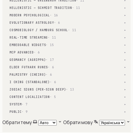
HELLENISTIC — GREENBAUM TRADITION
· 11
▾
HELLENISTIC — SCHMIDT TRADITION
· 11
▾
MODERN PSYCHOLOGICAL
· 16
▾
EVOLUTIONARY ASTROLOGY
· 6
▾
COSMOBIOLOGY / HAMBURG SCHOOL
· 11
▾
REAL-TIME STREAMING
· 11
▾
EMBEDDABLE WIDGETS
· 15
▾
MCP ADVANCED
· 6
▾
GEOMANCY (AGRIPPA)
· 17
▾
ELDER FUTHARK RUNES
· 6
▾
PALMISTRY (CHEIRO)
· 6
▾
I CHING (STANDALONE)
· 6
▾
ZODIAC SIGNS (PER-SIGN DEEP)
· 13
▾
CONTENT LOCALIZATION
· 5
▾
SYSTEM
· 7
▾
PUBLIC
· 9
▾
Обрати тему
Обрати мову