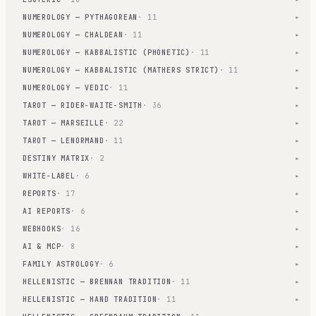
NUMEROLOGY — PYTHAGOREAN
· 11
▾
NUMEROLOGY — CHALDEAN
· 11
▾
NUMEROLOGY — KABBALISTIC (PHONETIC)
· 11
▾
NUMEROLOGY — KABBALISTIC (MATHERS STRICT)
· 11
▾
NUMEROLOGY — VEDIC
· 11
▾
TAROT — RIDER-WAITE-SMITH
· 36
▾
TAROT — MARSEILLE
· 22
▾
TAROT — LENORMAND
· 11
▾
DESTINY MATRIX
· 2
▾
WHITE-LABEL
· 6
▾
REPORTS
· 17
▾
AI REPORTS
· 6
▾
WEBHOOKS
· 16
▾
AI & MCP
· 8
▾
FAMILY ASTROLOGY
· 6
▾
HELLENISTIC — BRENNAN TRADITION
· 11
▾
HELLENISTIC — HAND TRADITION
· 11
▾