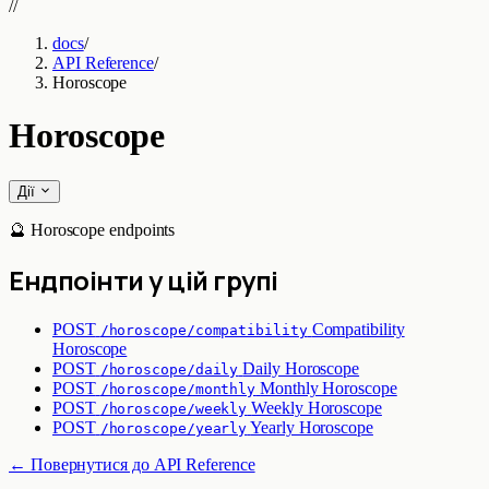
//
docs
/
API Reference
/
Horoscope
Horoscope
Дії
🔮 Horoscope endpoints
Ендпоінти у цій групі
POST
Compatibility
/horoscope/compatibility
Horoscope
POST
Daily Horoscope
/horoscope/daily
POST
Monthly Horoscope
/horoscope/monthly
POST
Weekly Horoscope
/horoscope/weekly
POST
Yearly Horoscope
/horoscope/yearly
← Повернутися до API Reference