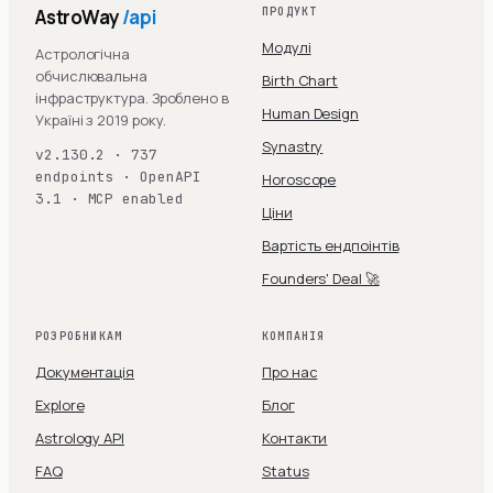
AstroWay
/api
ПРОДУКТ
Модулі
Астрологічна
обчислювальна
Birth Chart
інфраструктура. Зроблено в
Human Design
Україні з 2019 року.
Synastry
v2.130.2 · 737
endpoints · OpenAPI
Horoscope
3.1 · MCP enabled
Ціни
Вартість ендпоінтів
Founders' Deal 🚀
РОЗРОБНИКАМ
КОМПАНІЯ
Документація
Про нас
Explore
Блог
Astrology API
Контакти
FAQ
Status