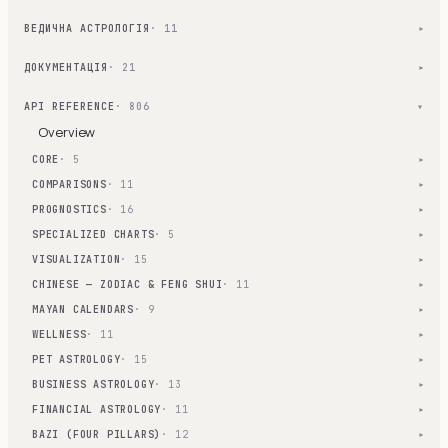
ВЕДИЧНА АСТРОЛОГІЯ
· 11
▾
ДОКУМЕНТАЦІЯ
· 21
▾
API REFERENCE
· 806
▾
Overview
CORE
· 5
▾
COMPARISONS
· 11
▾
PROGNOSTICS
· 16
▾
SPECIALIZED CHARTS
· 5
▾
VISUALIZATION
· 15
▾
CHINESE — ZODIAC & FENG SHUI
· 11
▾
MAYAN CALENDARS
· 9
▾
WELLNESS
· 11
▾
PET ASTROLOGY
· 15
▾
BUSINESS ASTROLOGY
· 13
▾
FINANCIAL ASTROLOGY
· 11
▾
BAZI (FOUR PILLARS)
· 12
▾