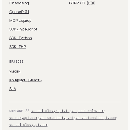
Changelog
GDPR / EU 🇪🇺
OpenAPI 3.1
MCP сервер
SDK · TypeScript
SDK · Python
SDK · PHP
ПРАВОВЕ
Умови
Конфіденційність
SLA
vs astrology-api.io
·
vs prokerala.com
·
COMPARE //
vs roxyapi.com
·
vs humandesign.ai
·
vs vedicastroapi.com
·
vs astrologyapi.com