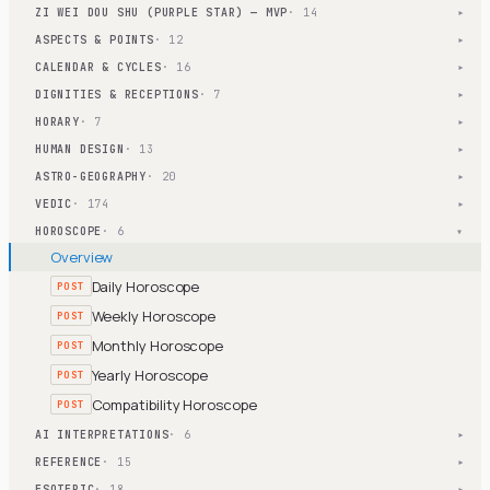
ZI WEI DOU SHU (PURPLE STAR) — MVP
· 14
▾
ASPECTS & POINTS
· 12
▾
CALENDAR & CYCLES
· 16
▾
DIGNITIES & RECEPTIONS
· 7
▾
HORARY
· 7
▾
HUMAN DESIGN
· 13
▾
ASTRO-GEOGRAPHY
· 20
▾
VEDIC
· 174
▾
HOROSCOPE
· 6
▾
Overview
Daily Horoscope
POST
Weekly Horoscope
POST
Monthly Horoscope
POST
Yearly Horoscope
POST
Compatibility Horoscope
POST
AI INTERPRETATIONS
· 6
▾
REFERENCE
· 15
▾
ESOTERIC
· 18
▾