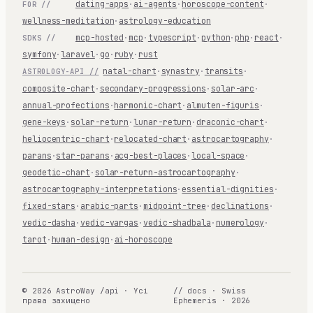
dating-apps
·
ai-agents
·
horoscope-content
·
FOR //
wellness-meditation
·
astrology-education
mcp-hosted
·
mcp
·
typescript
·
python
·
php
·
react
·
SDKS //
symfony
·
laravel
·
go
·
ruby
·
rust
natal-chart
·
synastry
·
transits
·
ASTROLOGY-API //
composite-chart
·
secondary-progressions
·
solar-arc
·
annual-profections
·
harmonic-chart
·
almuten-figuris
·
gene-keys
·
solar-return
·
lunar-return
·
draconic-chart
·
heliocentric-chart
·
relocated-chart
·
astrocartography
·
parans
·
star-parans
·
acg-best-places
·
local-space
·
geodetic-chart
·
solar-return-astrocartography
·
astrocartography-interpretations
·
essential-dignities
·
fixed-stars
·
arabic-parts
·
midpoint-tree
·
declinations
·
vedic-dasha
·
vedic-vargas
·
vedic-shadbala
·
numerology
·
tarot
·
human-design
·
ai-horoscope
© 2026 AstroWay /api · Усі
// docs · Swiss
права захищено
Ephemeris · 2026