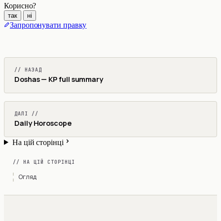
Корисно?
так
ні
Запропонувати правку
// НАЗАД
Doshas — KP full summary
ДАЛІ //
Daily Horoscope
На цій сторінці
// НА ЦІЙ СТОРІНЦІ
Огляд