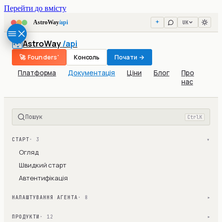
Перейти до вмісту
UK
AstroWay
/api
AstroWay
/api
🚀 Founders'
Консоль
Почати →
Платформа
Документація
Ціни
Блог
Про
нас
Пошук
Ctrl
K
СТАРТ
· 3
▾
Огляд
Швидкий старт
Автентифікація
НАЛАШТУВАННЯ АГЕНТА
· 8
▾
ПРОДУКТИ
· 12
▾