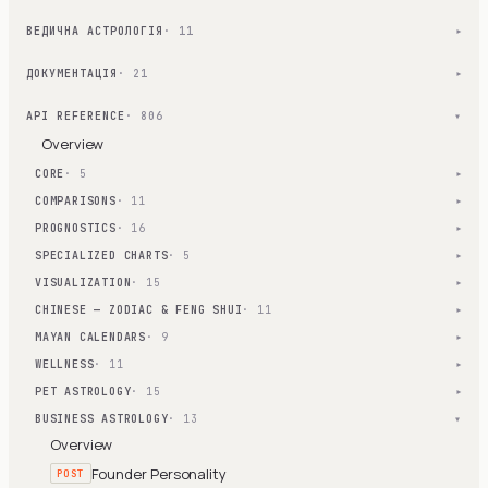
ВЕДИЧНА АСТРОЛОГІЯ
· 11
▾
ДОКУМЕНТАЦІЯ
· 21
▾
API REFERENCE
· 806
▾
Overview
CORE
· 5
▾
COMPARISONS
· 11
▾
PROGNOSTICS
· 16
▾
SPECIALIZED CHARTS
· 5
▾
VISUALIZATION
· 15
▾
CHINESE — ZODIAC & FENG SHUI
· 11
▾
MAYAN CALENDARS
· 9
▾
WELLNESS
· 11
▾
PET ASTROLOGY
· 15
▾
BUSINESS ASTROLOGY
· 13
▾
Overview
Founder Personality
POST