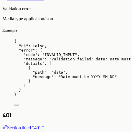
Validation error
Media type
application/json
Example
{
"ok"
: 
false
,
"error"
: {
"code"
: 
"
INVALID_INPUT
"
,
"message"
: 
"
Validation failed: date: Date must
"details"
: [
{
"path"
: 
"
date
"
,
"message"
: 
"
Date must be YYYY-MM-DD
"
}
]
}
}
401
Section titled “401 ”