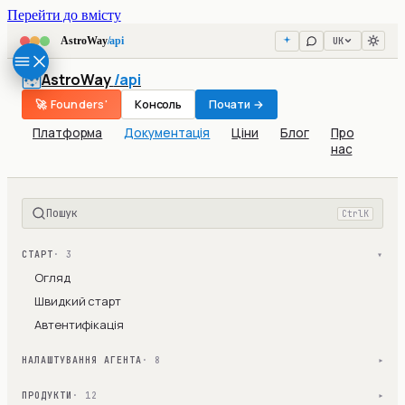
Перейти до вмісту
UK
AstroWay
/api
AstroWay
/api
🚀 Founders'
Консоль
Почати →
Платформа
Документація
Ціни
Блог
Про
нас
Пошук
Ctrl
K
СТАРТ
· 3
▾
Огляд
Швидкий старт
Автентифікація
НАЛАШТУВАННЯ АГЕНТА
· 8
▾
ПРОДУКТИ
· 12
▾