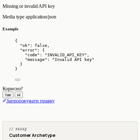
Missing or invalid API key
Media type
application/json
Example
{
"ok"
: 
false
,
"error"
: {
"code"
: 
"
INVALID_API_KEY
"
,
"message"
: 
"
Invalid API key
"
}
}
Корисно?
так
ні
Запропонувати правку
// НАЗАД
Customer Archetype