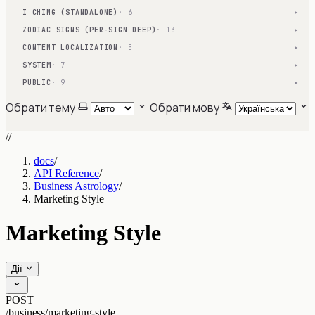
I CHING (STANDALONE)
· 6
▾
ZODIAC SIGNS (PER-SIGN DEEP)
· 13
▾
CONTENT LOCALIZATION
· 5
▾
SYSTEM
· 7
▾
PUBLIC
· 9
▾
Обрати тему
Обрати мову
//
docs
/
API Reference
/
Business Astrology
/
Marketing Style
Marketing Style
Дії
POST
/business/marketing-style