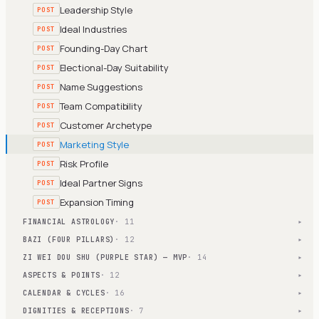
Leadership Style
POST
Ideal Industries
POST
Founding-Day Chart
POST
Electional-Day Suitability
POST
Name Suggestions
POST
Team Compatibility
POST
Customer Archetype
POST
Marketing Style
POST
Risk Profile
POST
Ideal Partner Signs
POST
Expansion Timing
POST
FINANCIAL ASTROLOGY
· 11
▾
BAZI (FOUR PILLARS)
· 12
▾
ZI WEI DOU SHU (PURPLE STAR) — MVP
· 14
▾
ASPECTS & POINTS
· 12
▾
CALENDAR & CYCLES
· 16
▾
DIGNITIES & RECEPTIONS
· 7
▾