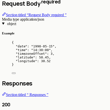
required
Request Body
Section titled “Request Body required ”
Media type
application/json
object
Example
{
"date"
: 
"
1990-05-15
"
,
"time"
: 
"
14:30:00
"
,
"timezoneOffset"
: 
3
,
"latitude"
: 
50.45
,
"longitude"
: 
30.52
}
Responses
Section titled “ Responses ”
200