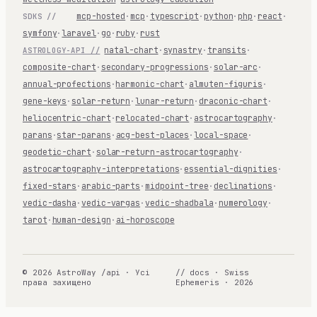
mcp-hosted
·
mcp
·
typescript
·
python
·
php
·
react
·
SDKS //
symfony
·
laravel
·
go
·
ruby
·
rust
natal-chart
·
synastry
·
transits
·
ASTROLOGY-API //
composite-chart
·
secondary-progressions
·
solar-arc
·
annual-profections
·
harmonic-chart
·
almuten-figuris
·
gene-keys
·
solar-return
·
lunar-return
·
draconic-chart
·
heliocentric-chart
·
relocated-chart
·
astrocartography
·
parans
·
star-parans
·
acg-best-places
·
local-space
·
geodetic-chart
·
solar-return-astrocartography
·
astrocartography-interpretations
·
essential-dignities
·
fixed-stars
·
arabic-parts
·
midpoint-tree
·
declinations
·
vedic-dasha
·
vedic-vargas
·
vedic-shadbala
·
numerology
·
tarot
·
human-design
·
ai-horoscope
© 2026 AstroWay /api · Усі
// docs · Swiss
права захищено
Ephemeris · 2026