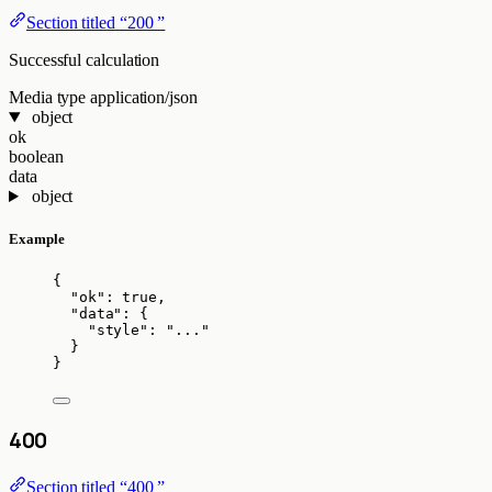
Section titled “200 ”
Successful calculation
Media type
application/json
object
ok
boolean
data
object
Example
{
"ok"
: 
true
,
"data"
: {
"style"
: 
"
...
"
}
}
400
Section titled “400 ”