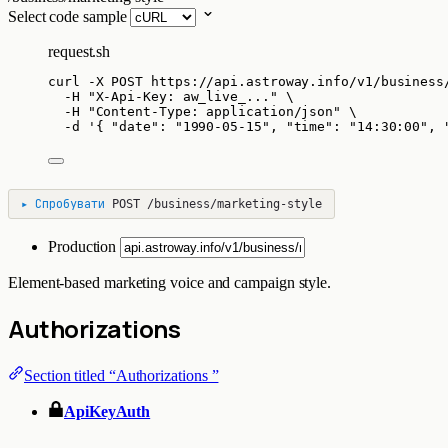
Select code sample
request.sh
curl
-X
POST
https://api.astroway.info/v1/business
-H
"
X-Api-Key: aw_live_...
"
\
-H
"
Content-Type: application/json
"
\
-d
'
{ "date": "1990-05-15", "time": "14:30:00", 
▸
Спробувати
POST
/business/marketing-style
Production
Element-based marketing voice and campaign style.
Authorizations
Section titled “Authorizations ”
ApiKeyAuth