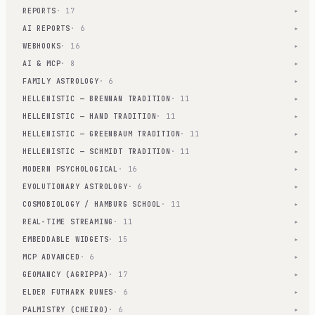
REPORTS
· 17
▾
AI REPORTS
· 6
▾
WEBHOOKS
· 16
▾
AI & MCP
· 8
▾
FAMILY ASTROLOGY
· 6
▾
HELLENISTIC — BRENNAN TRADITION
· 11
▾
HELLENISTIC — HAND TRADITION
· 11
▾
HELLENISTIC — GREENBAUM TRADITION
· 11
▾
HELLENISTIC — SCHMIDT TRADITION
· 11
▾
MODERN PSYCHOLOGICAL
· 16
▾
EVOLUTIONARY ASTROLOGY
· 6
▾
COSMOBIOLOGY / HAMBURG SCHOOL
· 11
▾
REAL-TIME STREAMING
· 11
▾
EMBEDDABLE WIDGETS
· 15
▾
MCP ADVANCED
· 6
▾
GEOMANCY (AGRIPPA)
· 17
▾
ELDER FUTHARK RUNES
· 6
▾
PALMISTRY (CHEIRO)
· 6
▾