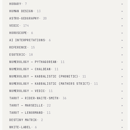
HORARY
· 7
▾
HUMAN DESIGN
· 13
▾
ASTRO-GEOGRAPHY
· 20
▾
VEDIC
· 174
▾
HOROSCOPE
· 6
▾
AI INTERPRETATIONS
· 6
▾
REFERENCE
· 15
▾
ESOTERIC
· 18
▾
NUMEROLOGY — PYTHAGOREAN
· 11
▾
NUMEROLOGY — CHALDEAN
· 11
▾
NUMEROLOGY — KABBALISTIC (PHONETIC)
· 11
▾
NUMEROLOGY — KABBALISTIC (MATHERS STRICT)
· 11
▾
NUMEROLOGY — VEDIC
· 11
▾
TAROT — RIDER-WAITE-SMITH
· 36
▾
TAROT — MARSEILLE
· 22
▾
TAROT — LENORMAND
· 11
▾
DESTINY MATRIX
· 2
▾
WHITE-LABEL
· 6
▾