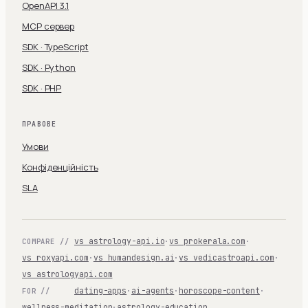
OpenAPI 3.1
MCP сервер
SDK · TypeScript
SDK · Python
SDK · PHP
ПРАВОВЕ
Умови
Конфіденційність
SLA
vs astrology-api.io
·
vs prokerala.com
·
COMPARE //
vs roxyapi.com
·
vs humandesign.ai
·
vs vedicastroapi.com
·
vs astrologyapi.com
dating-apps
·
ai-agents
·
horoscope-content
·
FOR //
wellness-meditation
·
astrology-education