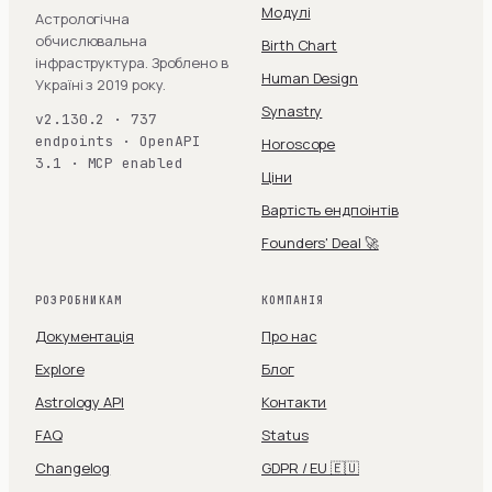
Модулі
Астрологічна
обчислювальна
Birth Chart
інфраструктура. Зроблено в
Human Design
Україні з 2019 року.
Synastry
v2.130.2 · 737
endpoints · OpenAPI
Horoscope
3.1 · MCP enabled
Ціни
Вартість ендпоінтів
Founders' Deal 🚀
РОЗРОБНИКАМ
КОМПАНІЯ
Документація
Про нас
Explore
Блог
Astrology API
Контакти
FAQ
Status
Changelog
GDPR / EU 🇪🇺