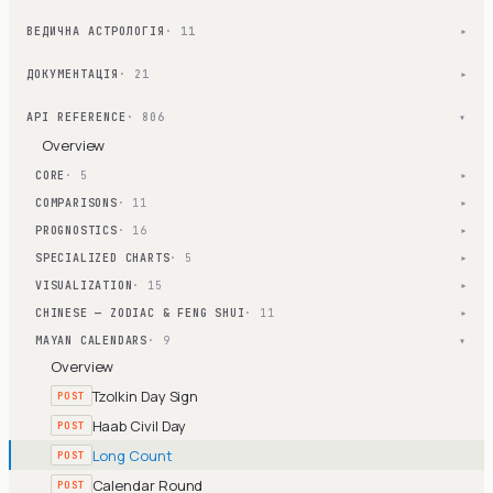
ВЕДИЧНА АСТРОЛОГІЯ
· 11
▾
ДОКУМЕНТАЦІЯ
· 21
▾
API REFERENCE
· 806
▾
Overview
CORE
· 5
▾
COMPARISONS
· 11
▾
PROGNOSTICS
· 16
▾
SPECIALIZED CHARTS
· 5
▾
VISUALIZATION
· 15
▾
CHINESE — ZODIAC & FENG SHUI
· 11
▾
MAYAN CALENDARS
· 9
▾
Overview
Tzolkin Day Sign
POST
Haab Civil Day
POST
Long Count
POST
Calendar Round
POST