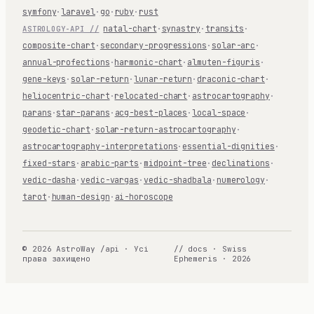
symfony
·
laravel
·
go
·
ruby
·
rust
natal-chart
·
synastry
·
transits
·
ASTROLOGY-API //
composite-chart
·
secondary-progressions
·
solar-arc
·
annual-profections
·
harmonic-chart
·
almuten-figuris
·
gene-keys
·
solar-return
·
lunar-return
·
draconic-chart
·
heliocentric-chart
·
relocated-chart
·
astrocartography
·
parans
·
star-parans
·
acg-best-places
·
local-space
·
geodetic-chart
·
solar-return-astrocartography
·
astrocartography-interpretations
·
essential-dignities
·
fixed-stars
·
arabic-parts
·
midpoint-tree
·
declinations
·
vedic-dasha
·
vedic-vargas
·
vedic-shadbala
·
numerology
·
tarot
·
human-design
·
ai-horoscope
© 2026 AstroWay /api · Усі
// docs · Swiss
права захищено
Ephemeris · 2026