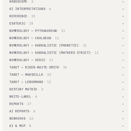
HOROSCOPE
· 6
▾
AI INTERPRETATIONS
· 6
▾
REFERENCE
· 15
▾
ESOTERIC
· 18
▾
NUMEROLOGY — PYTHAGOREAN
· 11
▾
NUMEROLOGY — CHALDEAN
· 11
▾
NUMEROLOGY — KABBALISTIC (PHONETIC)
· 11
▾
NUMEROLOGY — KABBALISTIC (MATHERS STRICT)
· 11
▾
NUMEROLOGY — VEDIC
· 11
▾
TAROT — RIDER-WAITE-SMITH
· 36
▾
TAROT — MARSEILLE
· 22
▾
TAROT — LENORMAND
· 11
▾
DESTINY MATRIX
· 2
▾
WHITE-LABEL
· 6
▾
REPORTS
· 17
▾
AI REPORTS
· 6
▾
WEBHOOKS
· 16
▾
AI & MCP
· 8
▾