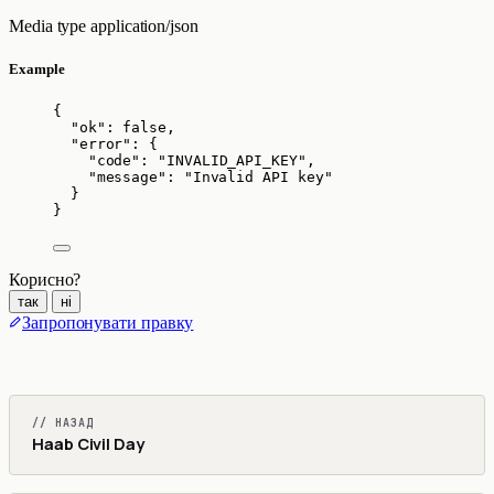
Media type
application/json
Example
{
"ok"
: 
false
,
"error"
: {
"code"
: 
"
INVALID_API_KEY
"
,
"message"
: 
"
Invalid API key
"
}
}
Корисно?
так
ні
Запропонувати правку
// НАЗАД
Haab Civil Day