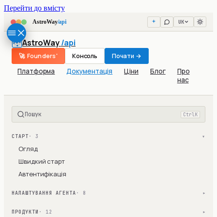
Перейти до вмісту
UK
AstroWay
/api
AstroWay
/api
🚀 Founders'
Консоль
Почати →
Платформа
Документація
Ціни
Блог
Про
нас
Пошук
Ctrl
K
СТАРТ
· 3
▾
Огляд
Швидкий старт
Автентифікація
НАЛАШТУВАННЯ АГЕНТА
· 8
▾
ПРОДУКТИ
· 12
▾