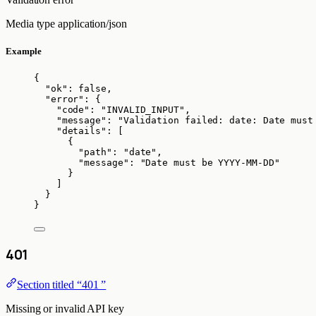
Media type
application/json
Example
{
"ok"
: 
false
,
"error"
: {
"code"
: 
"
INVALID_INPUT
"
,
"message"
: 
"
Validation failed: date: Date must
"details"
: [
{
"path"
: 
"
date
"
,
"message"
: 
"
Date must be YYYY-MM-DD
"
}
]
}
}
401
Section titled “401 ”
Missing or invalid API key