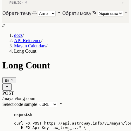
PUBLIC
· 9
▾
Обрати тему
Обрати мову
//
docs
/
API Reference
/
Mayan Calendars
/
Long Count
Long Count
Дії
POST
/mayan/long-count
Select code sample
request.sh
curl
-X
POST
https://api.astroway.info/v1/mayan/lo
-H
"
X-Api-Key: aw_live_...
"
\