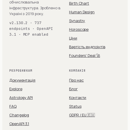
обчислювальна
Birth Chart
інфраструктура. Зроблено в
Human Design
Україні з 2019 року.
Synastry
v2.130.2 · 737
endpoints · OpenAPI
Horoscope
3.1 · MCP enabled
Ціни
Вартість ендпоінтів
Founders' Deal 🚀
РОЗРОБНИКАМ
КОМПАНІЯ
Документація
Про нас
Explore
Блог
Astrology API
Контакти
FAQ
Status
Changelog
GDPR / EU 🇪🇺
OpenAPI 3.1