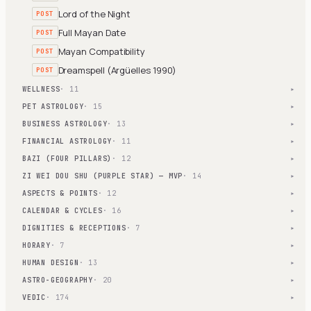
Lord of the Night
POST
Full Mayan Date
POST
Mayan Compatibility
POST
Dreamspell (Argüelles 1990)
POST
WELLNESS
· 11
▾
PET ASTROLOGY
· 15
▾
BUSINESS ASTROLOGY
· 13
▾
FINANCIAL ASTROLOGY
· 11
▾
BAZI (FOUR PILLARS)
· 12
▾
ZI WEI DOU SHU (PURPLE STAR) — MVP
· 14
▾
ASPECTS & POINTS
· 12
▾
CALENDAR & CYCLES
· 16
▾
DIGNITIES & RECEPTIONS
· 7
▾
HORARY
· 7
▾
HUMAN DESIGN
· 13
▾
ASTRO-GEOGRAPHY
· 20
▾
VEDIC
· 174
▾