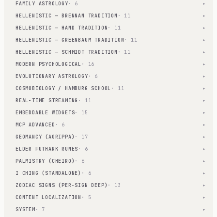
FAMILY ASTROLOGY
· 6
▾
HELLENISTIC — BRENNAN TRADITION
· 11
▾
HELLENISTIC — HAND TRADITION
· 11
▾
HELLENISTIC — GREENBAUM TRADITION
· 11
▾
HELLENISTIC — SCHMIDT TRADITION
· 11
▾
MODERN PSYCHOLOGICAL
· 16
▾
EVOLUTIONARY ASTROLOGY
· 6
▾
COSMOBIOLOGY / HAMBURG SCHOOL
· 11
▾
REAL-TIME STREAMING
· 11
▾
EMBEDDABLE WIDGETS
· 15
▾
MCP ADVANCED
· 6
▾
GEOMANCY (AGRIPPA)
· 17
▾
ELDER FUTHARK RUNES
· 6
▾
PALMISTRY (CHEIRO)
· 6
▾
I CHING (STANDALONE)
· 6
▾
ZODIAC SIGNS (PER-SIGN DEEP)
· 13
▾
CONTENT LOCALIZATION
· 5
▾
SYSTEM
· 7
▾