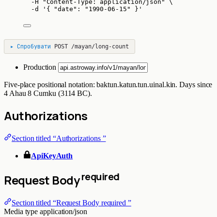
-H
"
Content-Type: application/json
"
\
-d
'
{ "date": "1990-06-15" }
'
▸
Спробувати
POST
/mayan/long-count
Production
Five-place positional notation: baktun.katun.tun.uinal.kin. Days since
4 Ahau 8 Cumku (3114 BC).
Authorizations
Section titled “Authorizations ”
ApiKeyAuth
required
Request Body
Section titled “Request Body required ”
Media type
application/json