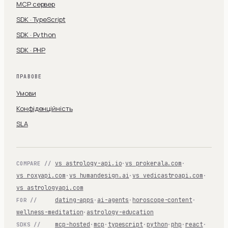
MCP сервер
SDK · TypeScript
SDK · Python
SDK · PHP
ПРАВОВЕ
Умови
Конфіденційність
SLA
vs astrology-api.io
·
vs prokerala.com
·
COMPARE //
vs roxyapi.com
·
vs humandesign.ai
·
vs vedicastroapi.com
·
vs astrologyapi.com
dating-apps
·
ai-agents
·
horoscope-content
·
FOR //
wellness-meditation
·
astrology-education
mcp-hosted
·
mcp
·
typescript
·
python
·
php
·
react
·
SDKS //