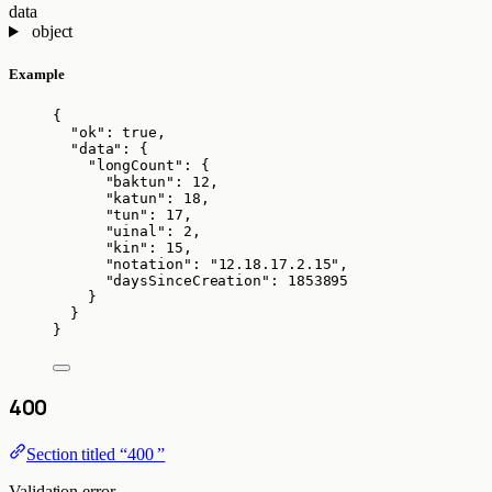
data
object
Example
{
"ok"
: 
true
,
"data"
: {
"longCount"
: {
"baktun"
: 
12
,
"katun"
: 
18
,
"tun"
: 
17
,
"uinal"
: 
2
,
"kin"
: 
15
,
"notation"
: 
"
12.18.17.2.15
"
,
"daysSinceCreation"
: 
1853895
}
}
}
400
Section titled “400 ”
Validation error