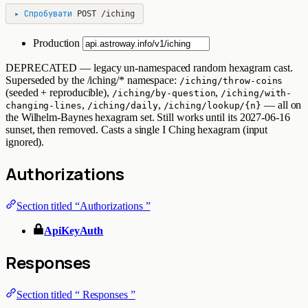
▸
Спробувати
POST
/iching
Production
DEPRECATED — legacy un-namespaced random hexagram cast.
Superseded by the /iching/* namespace:
/iching/throw-coins
(seeded + reproducible),
,
/iching/by-question
/iching/with-
,
,
— all on
changing-lines
/iching/daily
/iching/lookup/{n}
the Wilhelm-Baynes hexagram set. Still works until its 2027-06-16
sunset, then removed. Casts a single I Ching hexagram (input
ignored).
Authorizations
Section titled “Authorizations ”
ApiKeyAuth
Responses
Section titled “ Responses ”