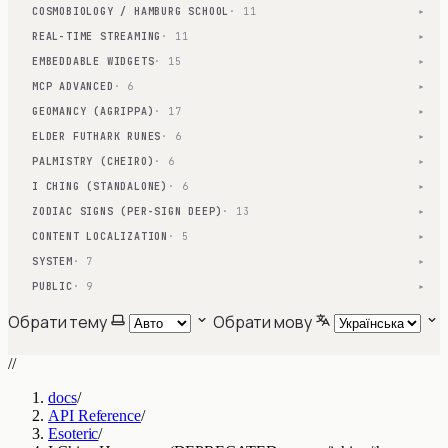
COSMOBIOLOGY / HAMBURG SCHOOL
· 11
▾
REAL-TIME STREAMING
· 11
▾
EMBEDDABLE WIDGETS
· 15
▾
MCP ADVANCED
· 6
▾
GEOMANCY (AGRIPPA)
· 17
▾
ELDER FUTHARK RUNES
· 6
▾
PALMISTRY (CHEIRO)
· 6
▾
I CHING (STANDALONE)
· 6
▾
ZODIAC SIGNS (PER-SIGN DEEP)
· 13
▾
CONTENT LOCALIZATION
· 5
▾
SYSTEM
· 7
▾
PUBLIC
· 9
▾
Обрати тему
Обрати мову
//
docs
/
API Reference
/
Esoteric
/