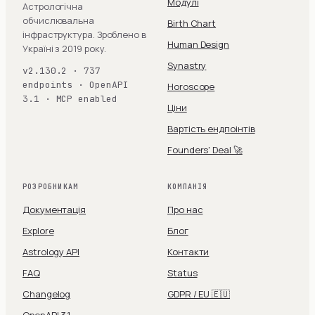
Модулі
Астрологічна
обчислювальна
Birth Chart
інфраструктура. Зроблено в
Human Design
Україні з 2019 року.
Synastry
v2.130.2 · 737
endpoints · OpenAPI
Horoscope
3.1 · MCP enabled
Ціни
Вартість ендпоінтів
Founders' Deal 🚀
РОЗРОБНИКАМ
КОМПАНІЯ
Документація
Про нас
Explore
Блог
Astrology API
Контакти
FAQ
Status
Changelog
GDPR / EU 🇪🇺
OpenAPI 3.1