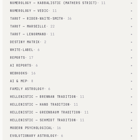
NUMEROLOGY — KABBALISTIC (MATHERS STRICT)
· 11
▾
NUMEROLOGY — VEDIC
· 11
▾
TAROT — RIDER-WAITE-SMITH
· 36
▾
TAROT — MARSEILLE
· 22
▾
TAROT — LENORMAND
· 11
▾
DESTINY MATRIX
· 2
▾
WHITE-LABEL
· 6
▾
REPORTS
· 17
▾
AI REPORTS
· 6
▾
WEBHOOKS
· 16
▾
AI & MCP
· 8
▾
FAMILY ASTROLOGY
· 6
▾
HELLENISTIC — BRENNAN TRADITION
· 11
▾
HELLENISTIC — HAND TRADITION
· 11
▾
HELLENISTIC — GREENBAUM TRADITION
· 11
▾
HELLENISTIC — SCHMIDT TRADITION
· 11
▾
MODERN PSYCHOLOGICAL
· 16
▾
EVOLUTIONARY ASTROLOGY
· 6
▾