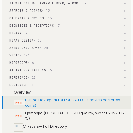
ZI WEI DOU SHU (PURPLE STAR) — MVP
· 14
▾
ASPECTS & POINTS
· 12
▾
CALENDAR & CYCLES
· 16
▾
DIGNITIES & RECEPTIONS
· 7
▾
HORARY
· 7
▾
HUMAN DESIGN
· 13
▾
ASTRO-GEOGRAPHY
· 20
▾
VEDIC
· 174
▾
HOROSCOPE
· 6
▾
AI INTERPRETATIONS
· 6
▾
REFERENCE
· 15
▾
ESOTERIC
· 18
▾
Overview
I Ching Hexagram (DEPRECATED — use /iching/throw-
POST
coins)
Djamaspa (DEPRECATED — RED quality, sunset 2027-06-
POST
15)
Crystals — Full Directory
GET