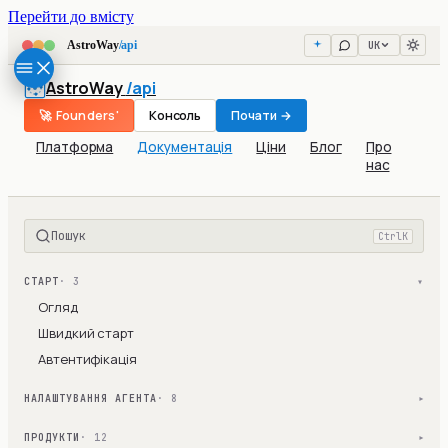
Перейти до вмісту
UK
AstroWay
/api
AstroWay
/api
🚀 Founders'
Консоль
Почати →
Платформа
Документація
Ціни
Блог
Про
нас
Пошук
Ctrl
K
СТАРТ
· 3
▾
Огляд
Швидкий старт
Автентифікація
НАЛАШТУВАННЯ АГЕНТА
· 8
▾
ПРОДУКТИ
· 12
▾