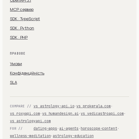
MCP сервер
SDK · TypeScript
SDK · Python
SDK · PHP
ПРАВОВЕ
Умови
Конфіденційність
SLA
vs astrology-api.io
·
vs prokerala.com
·
COMPARE //
vs roxyapi.com
·
vs humandesign.ai
·
vs vedicastroapi.com
·
vs astrologyapi.com
dating-apps
·
ai-agents
·
horoscope-content
·
FOR //
wellness-meditation
·
astrology-education