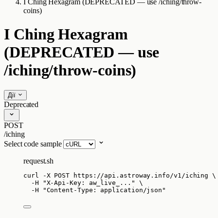
I Ching Hexagram (DEPRECATED — use /iching/throw-
coins)
I Ching Hexagram
(DEPRECATED — use
/iching/throw-coins)
Дії
Deprecated
POST
/iching
Select code sample
request.sh
curl
-X
POST
https://api.astroway.info/v1/iching
\
-H
"
X-Api-Key: aw_live_...
"
\
-H
"
Content-Type: application/json
"