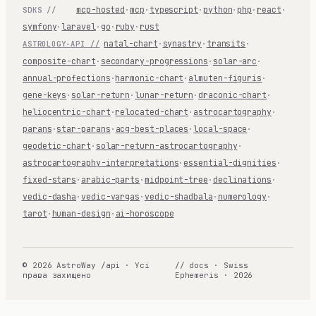
mcp-hosted
·
mcp
·
typescript
·
python
·
php
·
react
·
SDKS //
symfony
·
laravel
·
go
·
ruby
·
rust
natal-chart
·
synastry
·
transits
·
ASTROLOGY-API //
composite-chart
·
secondary-progressions
·
solar-arc
·
annual-profections
·
harmonic-chart
·
almuten-figuris
·
gene-keys
·
solar-return
·
lunar-return
·
draconic-chart
·
heliocentric-chart
·
relocated-chart
·
astrocartography
·
parans
·
star-parans
·
acg-best-places
·
local-space
·
geodetic-chart
·
solar-return-astrocartography
·
astrocartography-interpretations
·
essential-dignities
·
fixed-stars
·
arabic-parts
·
midpoint-tree
·
declinations
·
vedic-dasha
·
vedic-vargas
·
vedic-shadbala
·
numerology
·
tarot
·
human-design
·
ai-horoscope
© 2026 AstroWay /api · Усі
// docs · Swiss
права захищено
Ephemeris · 2026