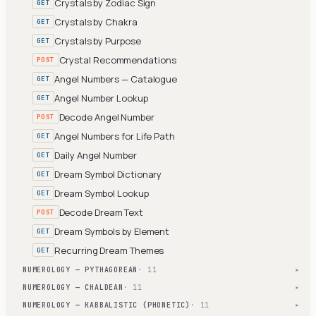
Crystals by Zodiac Sign
GET
Crystals by Chakra
GET
Crystals by Purpose
GET
Crystal Recommendations
POST
Angel Numbers — Catalogue
GET
Angel Number Lookup
GET
Decode Angel Number
POST
Angel Numbers for Life Path
GET
Daily Angel Number
GET
Dream Symbol Dictionary
GET
Dream Symbol Lookup
GET
Decode Dream Text
POST
Dream Symbols by Element
GET
Recurring Dream Themes
GET
NUMEROLOGY — PYTHAGOREAN
· 11
▾
NUMEROLOGY — CHALDEAN
· 11
▾
NUMEROLOGY — KABBALISTIC (PHONETIC)
· 11
▾