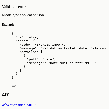
Validation error
Media type
application/json
Example
{
"ok"
: 
false
,
"error"
: {
"code"
: 
"
INVALID_INPUT
"
,
"message"
: 
"
Validation failed: date: Date must
"details"
: [
{
"path"
: 
"
date
"
,
"message"
: 
"
Date must be YYYY-MM-DD
"
}
]
}
}
401
Section titled “401 ”