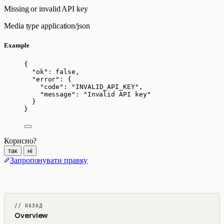
Missing or invalid API key
Media type
application/json
Example
{
"ok"
: 
false
,
"error"
: {
"code"
: 
"
INVALID_API_KEY
"
,
"message"
: 
"
Invalid API key
"
}
}
Корисно?
так
ні
Запропонувати правку
// НАЗАД
Overview