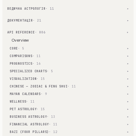
ВЕДИЧНА АСТРОЛОГІЯ
· 11
▾
ДОКУМЕНТАЦІЯ
· 21
▾
API REFERENCE
· 806
▾
Overview
CORE
· 5
▾
COMPARISONS
· 11
▾
PROGNOSTICS
· 16
▾
SPECIALIZED CHARTS
· 5
▾
VISUALIZATION
· 15
▾
CHINESE — ZODIAC & FENG SHUI
· 11
▾
MAYAN CALENDARS
· 9
▾
WELLNESS
· 11
▾
PET ASTROLOGY
· 15
▾
BUSINESS ASTROLOGY
· 13
▾
FINANCIAL ASTROLOGY
· 11
▾
BAZI (FOUR PILLARS)
· 12
▾